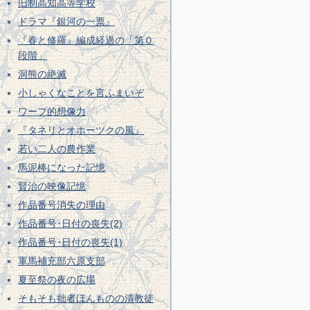
旧制高知高等学校
ドラマ『銀河の一票』
『春と修羅』編成経過の「第０
段階」
洞熊の絶滅
小しゃくなことを言ふまいぞ
ワープ的想像力
『タネリとオホーツクの風』
若い二人の農作業
馬泥棒になった記憶
賢治の映像記憶
作品番号消失の理由
作品番号･日付の喪失(2)
作品番号･日付の喪失(1)
軍馬補充部六原支部
夏至祭の夜の広場
そもそも拙者ほんものの清教徒