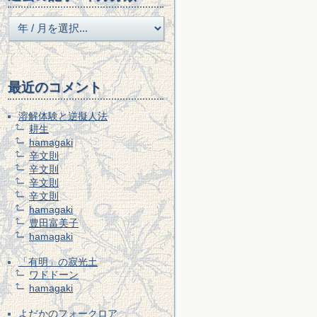
最近のコメント
溶解体験と逆擬人法
耕生
hamagaki
辛文則
辛文則
辛文則
辛文則
hamagaki
豊田富美子
hamagaki
「有明」の寂光土
ワドドーン
hamagaki
よだかのフォークロア