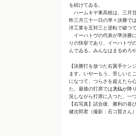
を続けてゐる。
ハームキヤ東高校は、三月廿
昨三月三十一日の準々決勝で
洋工業を五対三と逆転で破つ
イーハトヴの代表が準決勝に
りの快挙であり、イーハトヴ
んでゐる。みんなはまるめろ
【決勝打を放つた右翼手ケン
ます。いやーもう、苦しいと
になつて、つらさを超えたら
た。最後の打席では
大仏
が降り
況しながら打席に入つた。一
【右写真】試合後、勝利の喜
健次郎君（撮影：石コ賢さん