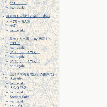
ワドドーン
hamagaki
身も魂も～賢治と金田一家の
人々(3)～他人篇
匿名
hamagaki
「星めぐりの歌」 by 初音ミク
ばばば
hamagaki
アヨアン・イゴカー
hamagaki
アヨアン・イゴカー
hamagaki
「山川草木悉皆成仏」の由来(1)
大垣国久
hamagaki
大久保邦彦
hamagaki
Satoshi Saito
hamagaki
ひこばえ