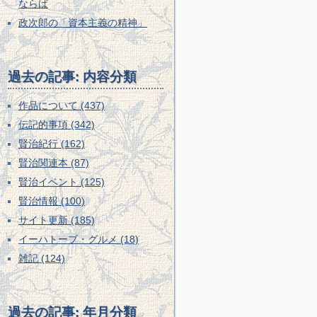
ならば
政次郎の「資本主義の精神」
過去の記事: 内容分類
作品について (437)
伝記的事項 (342)
賢治紀行 (162)
賢治関連本 (87)
賢治イベント (125)
賢治情報 (100)
サイト更新 (185)
イーハトーブ・グルメ (18)
雑記 (124)
過去の記事: 年月分類