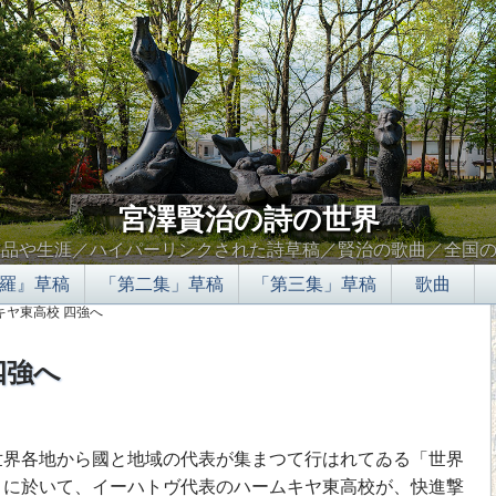
宮澤賢治の詩の世界
作品や生涯／ハイパーリンクされた詩草稿／賢治の歌曲／全国
羅』草稿
「第二集」草稿
「第三集」草稿
歌曲
キヤ東高校 四強へ
四強へ
∬
世界各地から國と地域の代表が集まつて行はれてゐる「世界
)」に於いて、イーハトヴ代表のハームキヤ東高校が、快進撃