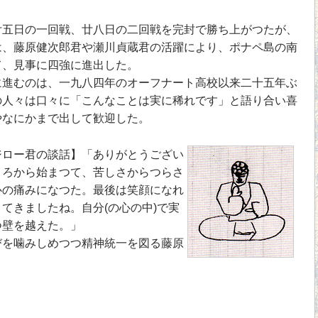
五日の一回戦、廿八日の二回戦を完封で勝ち上がつたが、
は、藤原健次郎君や瀬川貞蔵君の活躍により、ポナペ島の南
て、見事に四強に進出した。
進むのは、一九八四年のオーフナート高校以来二十五年ぶ
の人々は口々に「こんなことは実に稀れです」と語り合い喜
やなにかまで出して歓迎した。
ジロー君の談
話】「ありがとうござい
ころから始まつて、苦しさからつらさ
心の痛みになつた。最後は笑顔になれ
てきましたね。自分(の心の中)で実
つ壁を越えた。」
びを噛みしめつつ精神統一を図る藤原
）