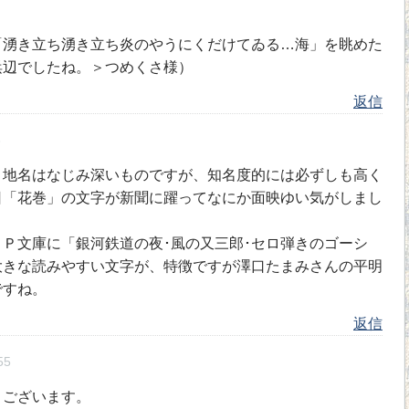
「湧き立ち湧き立ち炎のやうにくだけてゐる…海」を眺めた
浜辺でしたね。＞つめくさ様）
返信
8
う地名はなじみ深いものですが、知名度的には必ずしも高く
日「花巻」の文字が新聞に躍ってなにか面映ゆい気がしまし
Ｐ文庫に「銀河鉄道の夜･風の又三郎･セロ弾きのゴーシ
大きな読みやすい文字が、特徴ですが澤口たまみさんの平明
ですね。
返信
55
うございます。