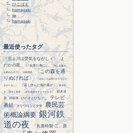
ひこばえ
hamagaki
jie
hamagaki
最近使ったタグ
〔北上川は熒気をながしィ〕
よ
だかの星
〔いま来た角に〕
〔向ふも春の
〔この森を通
お勤めなので〕
詩稿用紙
りぬければ〕
〔ほほじろは鼓のかたちにひ
〔温く含んだ南の風が〕
るがへるし〕
夜水引
鈴木卓
き
渇水と座禅
〔乾かぬ赤きチョークもて〕
テレビ
苗
ひのきとひなげし
阿部孝
農民芸
番組
マリヴロンと少女
銀河鉄
術概論綱要
道の夜
「丸善特製 二」原