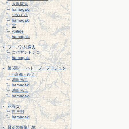
入沢康夫
hamagaki
つめくさ
hamagaki
雲
yoitige
hamagaki
ワープ的想像力
コバヤシトシコ
hamagaki
第5回イーハトーブ・プロジェク
トin京都・終了
池田光二
hamagaki
池田光二
hamagaki
花巻(2)
白戸明
hamagaki
賢治の映像記憶