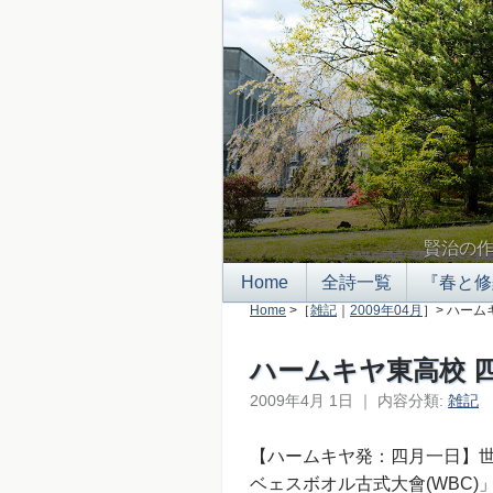
賢治の
Home
全詩一覧
『春と修
Home
>［
雑記
｜
2009年04月
］> ハーム
ハームキヤ東高校 
2009年4月 1日
｜
内容分類:
雑記
∮
【ハームキヤ発：四月一日】
ベェスボオル古式大會(WBC