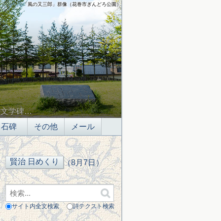
「風の又三郎」群像（花巻市ぎんどろ公園）
の文学碑…
石碑
その他
メール
（8月7日）
サイト内全文検索
詩テクスト検索