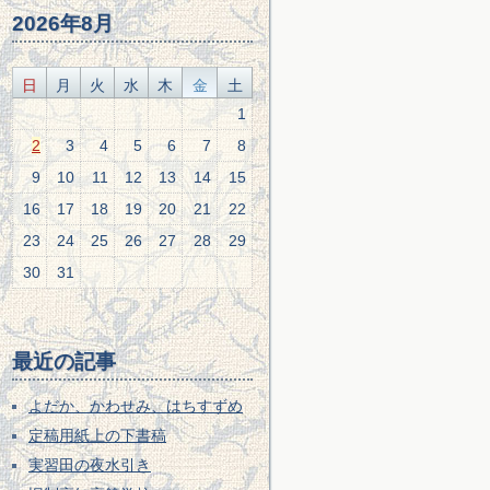
2026年8月
日
月
火
水
木
金
土
1
2
3
4
5
6
7
8
9
10
11
12
13
14
15
16
17
18
19
20
21
22
23
24
25
26
27
28
29
30
31
最近の記事
よだか、かわせみ、はちすずめ
定稿用紙上の下書稿
実習田の夜水引き