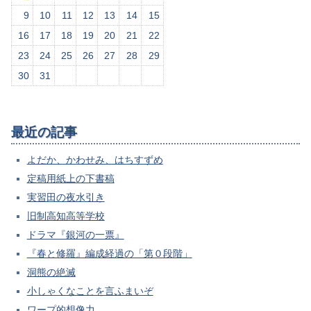
9
10
11
12
13
14
15
16
17
18
19
20
21
22
23
24
25
26
27
28
29
30
31
最近の記事
よだか、かわせみ、はちすずめ
定稿用紙上の下書稿
実習田の夜水引き
旧制高知高等学校
ドラマ『銀河の一票』
『春と修羅』編成経過の「第０段階」
洞熊の絶滅
小しゃくなことを言ふまいぞ
ワープ的想像力