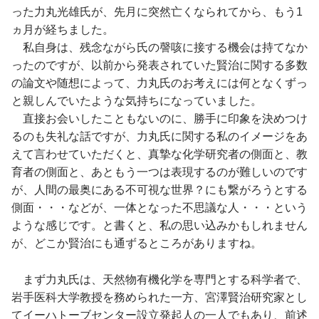
った力丸光雄氏が、先月に突然亡くなられてから、もう1
ヵ月が経ちました。
私自身は、残念ながら氏の謦咳に接する機会は持てなか
ったのですが、以前から発表されていた賢治に関する多数
の論文や随想によって、力丸氏のお考えには何となくずっ
と親しんでいたような気持ちになっていました。
直接お会いしたこともないのに、勝手に印象を決めつけ
るのも失礼な話ですが、力丸氏に関する私のイメージをあ
えて言わせていただくと、真摯な化学研究者の側面と、教
育者の側面と、あともう一つは表現するのが難しいのです
が、人間の最奥にある不可視な世界？にも繋がろうとする
側面・・・などが、一体となった不思議な人・・・という
ような感じです。と書くと、私の思い込みかもしれません
が、どこか賢治にも通ずるところがありますね。
まず力丸氏は、天然物有機化学を専門とする科学者で、
岩手医科大学教授を務められた一方、宮澤賢治研究家とし
てイーハトーブセンター設立発起人の一人でもあり、前述