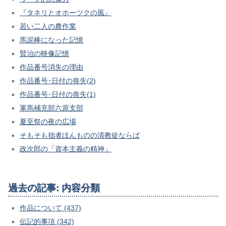
『タネリとオホーツクの風』
若い二人の農作業
馬泥棒になった記憶
賢治の映像記憶
作品番号消失の理由
作品番号･日付の喪失(2)
作品番号･日付の喪失(1)
軍馬補充部六原支部
夏至祭の夜の広場
そもそも拙者ほんものの清教徒ならば
政次郎の「資本主義の精神」
過去の記事: 内容分類
作品について (437)
伝記的事項 (342)