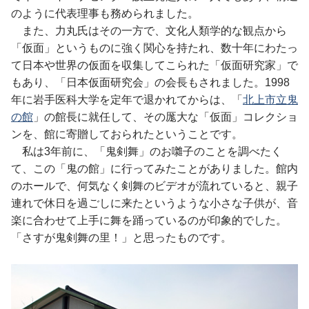
のように代表理事も務められました。
また、力丸氏はその一方で、文化人類学的な観点から
「仮面」というものに強く関心を持たれ、数十年にわたっ
て日本や世界の仮面を収集してこられた「仮面研究家」で
もあり、「日本仮面研究会」の会長もされました。1998
年に岩手医科大学を定年で退かれてからは、「
北上市立鬼
の館
」の館長に就任して、その厖大な「仮面」コレクショ
ンを、館に寄贈しておられたということです。
私は3年前に、「鬼剣舞」のお囃子のことを調べたく
て、この「鬼の館」に行ってみたことがありました。館内
のホールで、何気なく剣舞のビデオが流れていると、親子
連れで休日を過ごしに来たというような小さな子供が、音
楽に合わせて上手に舞を踊っているのが印象的でした。
「さすが鬼剣舞の里！」と思ったものです。