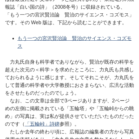
報誌「白い国の詩」（2008冬号）に収録されている、
「
もう一つの宮沢賢治論
賢治のサイエンス・コズモス」
です。その Web 版は、下記から読むことができます。
もう一つの宮沢賢治論
賢治のサイエンス・コズモ
ス
力丸氏自身も科学者でありながら、賢治が既存の科学を
超えた次元の＜科学＞を求めたところに、力丸氏も共感し
ておられるように感じます。そしてそれこそが、力丸氏を
して普通の科学者や大学教授におさまらない、広汎な活動
をさせたものだったのでしょう。
なお、この文章は全部で3ページありますが、2ページ
めの左側に掲載されている「五輪塔」や「五輪峠からの眺
め」の写真は、実は私が提供させていただいたものだった
のです（
「五輪峠」詩碑
参照）。
たしか去年の終わり頃に、広報誌の編集者の方から写真