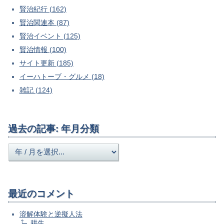
賢治紀行 (162)
賢治関連本 (87)
賢治イベント (125)
賢治情報 (100)
サイト更新 (185)
イーハトーブ・グルメ (18)
雑記 (124)
過去の記事: 年月分類
最近のコメント
溶解体験と逆擬人法
耕生