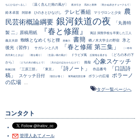
〔温く含んだ南の風が〕
ちにひるがへるし〕
夜水引き
渇水と座禅
〔乾かぬ赤きチョークもて〕
農
テレビ番組
鈴木卓苗
ひのきとひなげし
マリヴロンと少女
阿部孝
銀河鉄道の夜
民芸術概論綱要
「丸善特
『春と修羅』
製 二」原稿用紙
寓話 洞熊学校を卒業した三人
書簡
蜘蛛となめくぢと狸
氷と
楢ノ木大学士の野宿
義太夫節
想像力
「春と修羅 第三集」
後光（習作）
サガレンと八月
〔一昨年
〔どろの木の下
ドラビダ風
四月来たときは〕
〔根を截り〕
〔生温い南の風が〕
丘陵地を過ぎる
心象スケッチ
から〕
推敲
〔どろの木の根もとで〕
〔月のほのほをかたむけて〕
「詩ノート」
「口語詩
「三原三部」
「東京」
作品番号
映像記憶
稿」
ポラーノ
スケッチ日付
ポランの広場
〔朝日が青く〕
軍馬補充部主事
の広場
...
タグ一覧ページへ
コンタクト
管理人あてメール