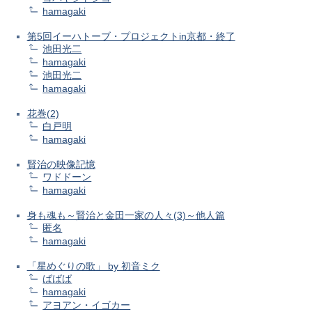
hamagaki
第5回イーハトーブ・プロジェクトin京都・終了
池田光二
hamagaki
池田光二
hamagaki
花巻(2)
白戸明
hamagaki
賢治の映像記憶
ワドドーン
hamagaki
身も魂も～賢治と金田一家の人々(3)～他人篇
匿名
hamagaki
「星めぐりの歌」 by 初音ミク
ばばば
hamagaki
アヨアン・イゴカー