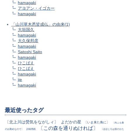
hamagaki
アヨアン・イゴカー
hamagaki
「山川草木悉皆成仏」の由来(1)
大垣国久
hamagaki
大久保邦彦
hamagaki
Satoshi Saito
hamagaki
ひこばえ
ひこばえ
hamagaki
jie
hamagaki
最近使ったタグ
〔北上川は熒気をながしィ〕
よだかの星
〔いま来た角に〕
〔向ふも春
〔この森を通りぬければ〕
のお勤めなので〕
詩稿用紙
〔ほほじろは鼓のかた