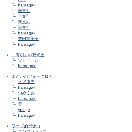
hamagaki
辛文則
辛文則
辛文則
辛文則
hamagaki
豊田富美子
hamagaki
「有明」の寂光土
ワドドーン
hamagaki
よだかのフォークロア
入沢康夫
hamagaki
つめくさ
hamagaki
雲
yoitige
hamagaki
ワープ的想像力
コバヤシトシコ