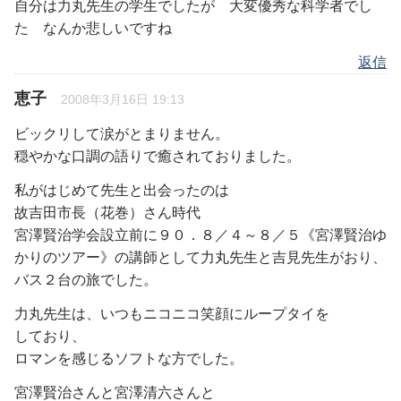
自分は力丸先生の学生でしたが 大変優秀な科学者でし
た なんか悲しいですね
返信
恵子
2008年3月16日 19:13
ビックリして涙がとまりません。
穏やかな口調の語りで癒されておりました。
私がはじめて先生と出会ったのは
故吉田市長（花巻）さん時代
宮澤賢治学会設立前に９０．８／４～８／５《宮澤賢治ゆ
かりのツアー》の講師として力丸先生と吉見先生がおり、
バス２台の旅でした。
力丸先生は、いつもニコニコ笑顔にループタイを
しており、
ロマンを感じるソフトな方でした。
宮澤賢治さんと宮澤清六さんと