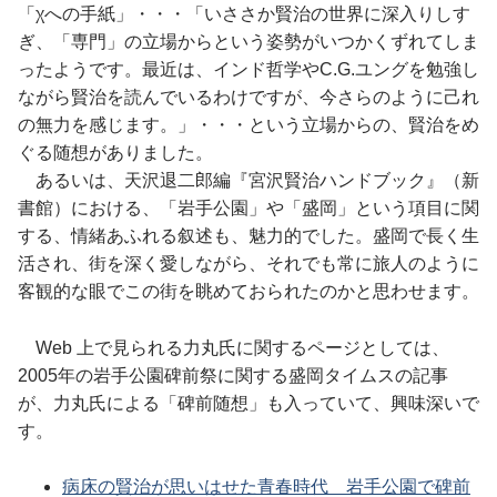
「χへの手紙」・・・「いささか賢治の世界に深入りしす
ぎ、「専門」の立場からという姿勢がいつかくずれてしま
ったようです。最近は、インド哲学やC.G.ユングを勉強し
ながら賢治を読んでいるわけですが、今さらのように己れ
の無力を感じます。」・・・という立場からの、賢治をめ
ぐる随想がありました。
あるいは、天沢退二郎編『宮沢賢治ハンドブック』（新
書館）における、「岩手公園」や「盛岡」という項目に関
する、情緒あふれる叙述も、魅力的でした。盛岡で長く生
活され、街を深く愛しながら、それでも常に旅人のように
客観的な眼でこの街を眺めておられたのかと思わせます。
Web 上で見られる力丸氏に関するページとしては、
2005年の岩手公園碑前祭に関する盛岡タイムスの記事
が、力丸氏による「碑前随想」も入っていて、興味深いで
す。
病床の賢治が思いはせた青春時代 岩手公園で碑前