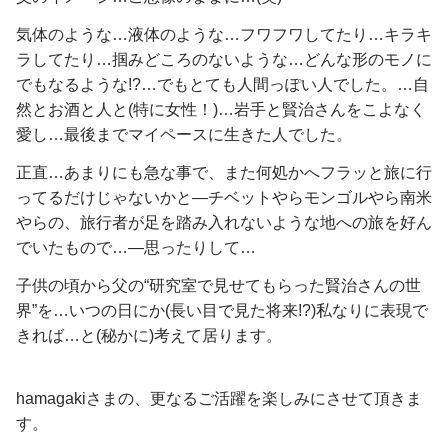
気体のような…液体のような…フワフワしてたり…キラキ
ラしてたり…掴みどころのないような…どんな形のモノに
でもなるような!?…でもとても人間っぽい人でした。…自
然とお酒と人と(特に女性！)…岩手と賢治さんをこよなく
愛し…最後までマイペースに生きた人でした。
正直…あまりにも急な事で、また何処かへフラッと旅に行
ってるだけじゃないかと―チベットやらモンゴルやら南米
やらの、旅行者が足を踏み入れないような地への旅を好ん
でいたもので…―思ったりして…
子供の頃から父の“研究室で見せてもらった賢治さんの世
界”を…いつの日にか(長い目で見た将来!?)私なりに表現で
きれば…と(秘かに)考えて居ります。
hamagakiさまの、更なるご活躍を楽しみにさせて頂きま
す。