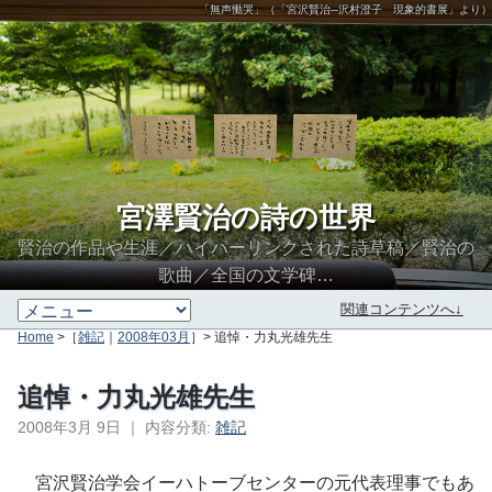
「無声慟哭」（「宮沢賢治─沢村澄子 現象的書展」より）
宮澤賢治の詩の世界
賢治の作品や生涯／ハイパーリンクされた詩草稿／賢治の
歌曲／全国の文学碑…
関連コンテンツへ↓
Home
>［
雑記
｜
2008年03月
］> 追悼・力丸光雄先生
追悼・力丸光雄先生
2008年3月 9日
｜
内容分類:
雑記
∮∬
宮沢賢治学会イーハトーブセンターの元代表理事でもあ