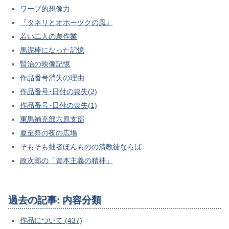
ワープ的想像力
『タネリとオホーツクの風』
若い二人の農作業
馬泥棒になった記憶
賢治の映像記憶
作品番号消失の理由
作品番号･日付の喪失(2)
作品番号･日付の喪失(1)
軍馬補充部六原支部
夏至祭の夜の広場
そもそも拙者ほんものの清教徒ならば
政次郎の「資本主義の精神」
過去の記事: 内容分類
作品について (437)