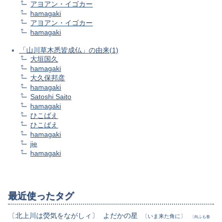
アヨアン・イゴカー
hamagaki
アヨアン・イゴカー
hamagaki
「山川草木悉皆成仏」の由来(1)
大垣国久
hamagaki
大久保邦彦
hamagaki
Satoshi Saito
hamagaki
ひこばえ
ひこばえ
hamagaki
jie
hamagaki
最近使ったタグ
〔北上川は熒気をながしィ〕
よだかの星
〔いま来た角に〕
〔向ふも春