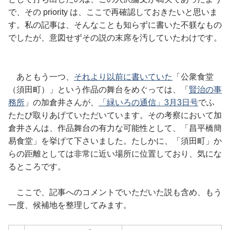
で、その priority は、ここで再確認しておきたいと思いま
す。私の記事は、そんなことも知らずに書いた不躾なもの
でしたが、意図せずその説の末席を汚していたわけです。
あともう一つ、
それより以前に書いていた
「公衆食堂
（須田町）」という作品の舞台をめぐっては、「
賢治の事
務所
」の加倉井さんが、
「緑いろの通信」3月3日号
でふ
たたび取りあげていただいています。その考察において加
倉井さんは、作品舞台の有力な可能性として、「昌平橋簡
易食堂」を挙げて下さいました。たしかに、「須田町」か
らの距離としては非常に近い場所に位置しており、気にな
るところです。
ここで、記事へのコメントでいただいた説も含め、もう
一度、候補地を整理してみます。