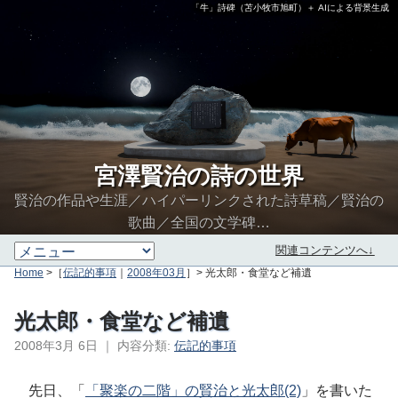
「牛」詩碑（苫小牧市旭町）＋ AIによる背景生成
宮澤賢治の詩の世界
賢治の作品や生涯／ハイパーリンクされた詩草稿／賢治の
歌曲／全国の文学碑…
関連コンテンツへ↓
Home
>［
伝記的事項
｜
2008年03月
］> 光太郎・食堂など補遺
光太郎・食堂など補遺
2008年3月 6日
｜
内容分類:
伝記的事項
∮∬
先日、「
「聚楽の二階」の賢治と光太郎(2)
」を書いた