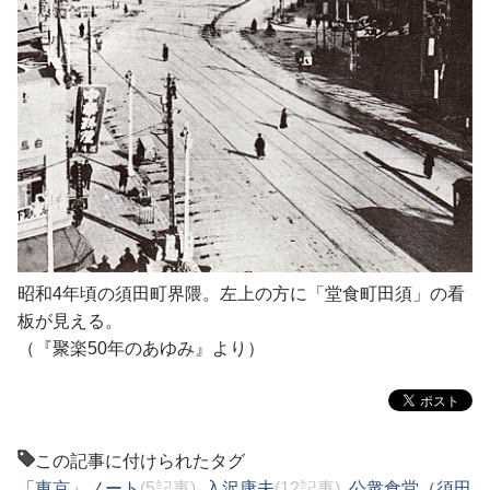
昭和4年頃の須田町界隈。左上の方に「堂食町田須」の看
板が見える。
（『聚楽50年のあゆみ』より）
この記事に付けられたタグ
「東京」ノート
(5記事)
,
入沢康夫
(12記事)
,
公衆食堂（須田