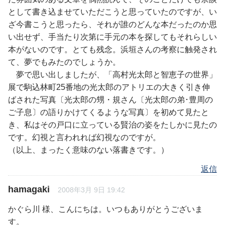
として書き込ませていただこうと思っていたのですが、い
ざ今書こうと思ったら、それが誰のどんな本だったのか思
い出せず、手当たり次第に手元の本を探してもそれらしい
本がないのです。とても残念。浜垣さんの考察に触発され
て、夢でもみたのでしょうか。
夢で思い出しましたが、「高村光太郎と智恵子の世界」
展で駒込林町25番地の光太郎のアトリエの大きく引き伸
ばされた写真〔光太郎の甥・規さん〔光太郎の弟･豊周の
ご子息〕の語りかけてくるような写真〕を初めて見たと
き、私はその戸口に立っている賢治の姿をたしかに見たの
です。幻視と言われれば幻視なのですが。
（以上、まったく意味のない落書きです。）
返信
hamagaki
2008年3月 9日 19:42
かぐら川 様、こんにちは。いつもありがとうございま
す。