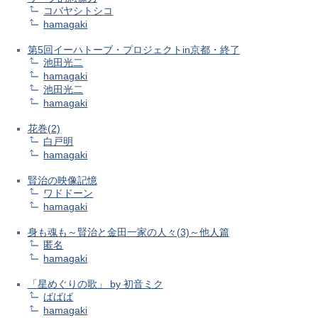
コバヤシトシコ
hamagaki
第5回イーハトーブ・プロジェクトin京都・終了
池田光二
hamagaki
池田光二
hamagaki
花巻(2)
白戸明
hamagaki
賢治の映像記憶
ワドドーン
hamagaki
身も魂も～賢治と金田一家の人々(3)～他人篇
匿名
hamagaki
「星めぐりの歌」 by 初音ミク
ばばば
hamagaki