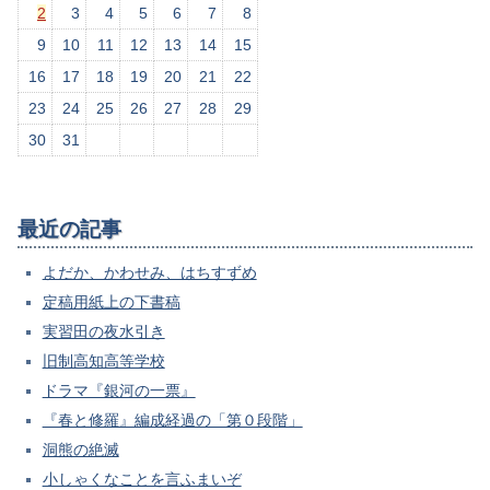
2
3
4
5
6
7
8
9
10
11
12
13
14
15
16
17
18
19
20
21
22
23
24
25
26
27
28
29
30
31
最近の記事
よだか、かわせみ、はちすずめ
定稿用紙上の下書稿
実習田の夜水引き
旧制高知高等学校
ドラマ『銀河の一票』
『春と修羅』編成経過の「第０段階」
洞熊の絶滅
小しゃくなことを言ふまいぞ