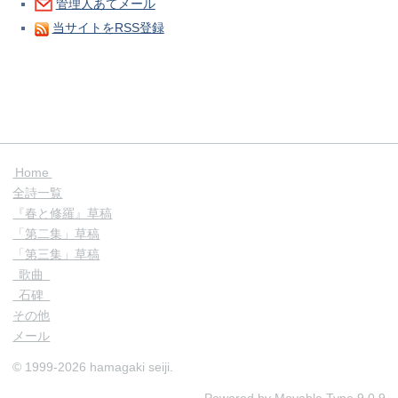
管理人あてメール
当サイトをRSS登録
Home
全詩一覧
『春と修羅』草稿
「第二集」草稿
「第三集」草稿
歌曲
石碑
その他
メール
© 1999-2026 hamagaki seiji.
Powered by
Movable Type
9.0.9