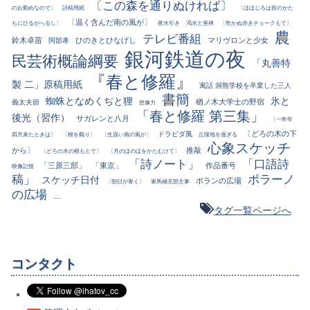
〔この森を通りぬければ〕
のお勤めなので〕
詩稿用紙
〔ほほじろは鼓のかた
〔温く含んだ南の風が〕
ちにひるがへるし〕
夜水引き
渇水と座禅
〔乾かぬ赤きチョークもて〕
農
テレビ番組
鈴木卓苗
ひのきとひなげし
マリヴロンと少女
阿部孝
銀河鉄道の夜
民芸術概論綱要
「丸善特
『春と修羅』
製 二」原稿用紙
寓話 洞熊学校を卒業した三人
書簡
蜘蛛となめくぢと狸
氷と
楢ノ木大学士の野宿
義太夫節
想像力
「春と修羅 第三集」
後光（習作）
サガレンと八月
〔一昨年
〔どろの木の下
ドラビダ風
四月来たときは〕
〔根を截り〕
〔生温い南の風が〕
丘陵地を過ぎる
心象スケッチ
から〕
推敲
〔どろの木の根もとで〕
〔月のほのほをかたむけて〕
「詩ノート」
「口語詩
「三原三部」
「東京」
作品番号
映像記憶
稿」
ポラーノ
スケッチ日付
ポランの広場
〔朝日が青く〕
軍馬補充部主事
の広場
...
タグ一覧ページへ
コンタクト