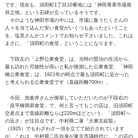
です。現在も、須田町1丁目10番地には「神田青果市場発
祥之地」という石碑が立っているそうです。
そのような神田市場の中には、市場に集うたくさんの
人々を当て込んだ安い食堂がいくつもあったということ
を、塩見さんがコメントでお知らせ下さいました。これは
まさに、「須田町の食堂」ということになります。
下段左の「上野公衆食堂」は、当時の賢治の生活から、
最も訪れた可能性が高いと私が推測した公衆食堂、「神田
橋公衆食堂」は、1921年の時点で最も須田町に近かった
と考えられる公衆食堂です（直線距離700m）。
今回、加倉井さんが推挙していただいたのが下段右の
「昌平橋簡易食堂」で、何と言ってもこの店は、旧須田町
交差点まで直線距離ならば220mほどという、「須田町へ
の近さ」が注目点です。中村舜二著『大東京綜覧』
（1925）でもわざわざ一項を立てて紹介されています
が、これは、中村舜二氏自身が東京市議時代に、この店の