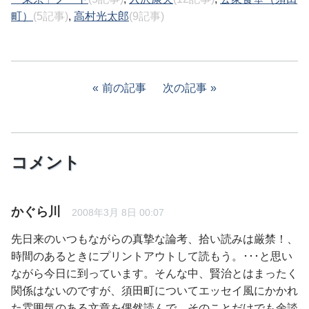
町）
(5記事)
,
高村光太郎
(9記事)
前の記事
次の記事
コメント
かぐら川
2008年3月 8日 00:07
先日来のいつもながらの真摯な論考、拾い読みは厳禁！、
時間のあるときにプリントアウトして読もう。･･･と思い
ながら今日に到っています。そんな中、賢治とはまったく
関係はないのですが、須田町についてエッセイ風にかかれ
た雰囲気のある文章を偶然読んで、そのことだけでも余談