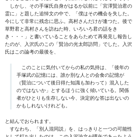
しかし、その手塚氏自身がはるか以前に「宮澤賢治君の
霊に」と題した追悼文の中で、「僕はその機会を失した。
今にして非常に残念に思ふ。高村さんだけが逢つた。後で
草野君と高村さんを訪ねた時、いろいろ君の話をき
き・・・」と書いていることをあらためて再発見し報告し
たのが、入沢氏のこの「賢治の光太郎訪問」でした。入沢
氏はこの論考の最後を、
このことに気付いてからの私の気持は、「後年の
手塚武の記憶には、誰か別な人との会食の記憶が
（賢治について後日得た知識も加わって）混入した
のではないか」とするほうに強く傾いている。関係
者がひとりも生存しない今、決定的な答は出ないの
かもしれないけれども。
と結んでおられます。
すなわち、「別人混同説」を、はっきりと一つの可能性
として打ち出したのは、この入沢論文が嚆矢であったよう