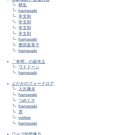
耕生
hamagaki
辛文則
辛文則
辛文則
辛文則
hamagaki
豊田富美子
hamagaki
「有明」の寂光土
ワドドーン
hamagaki
よだかのフォークロア
入沢康夫
hamagaki
つめくさ
hamagaki
雲
yoitige
hamagaki
ワープ的想像力