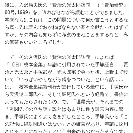
後に、入沢康夫氏の「賢治の光太郎訪問」（『賢治研究』
80号, 1999）を、遅ればせながら読むことができました。
本来ならばこれは、この問題について何か書こうとするな
ら真っ先に読んでおかねばならない基本文献だったはずで
すが、その内容も知らずに考察のまねごとをするなど、私
の無茶もいいところでした。
で、その入沢氏の「賢治の光太郎訪問」によれば、
『〔旧〕校本全集』年譜に引用されていた手塚証言……賢
治と光太郎と手塚武が、光太郎宅で会った後、上野まで歩
いて「いっぱいやりながら鍋をつついた」という話……
は、「校本全集編纂刊行が進行している最中に、手塚氏か
ら天沢退二郎氏へ、そして堀尾氏へという経路で、書信に
よってもたらされたもの」で、「堀尾氏が、それまでの
「玄関先での立ち話」説とはあまりに違う証言内容に驚
き、手塚氏によくよく念を押したところ、手塚氏から「こ
の記憶に絶対間違いはない」との確言があり、年譜に採用
されることになった」という由来のものだったそうです。