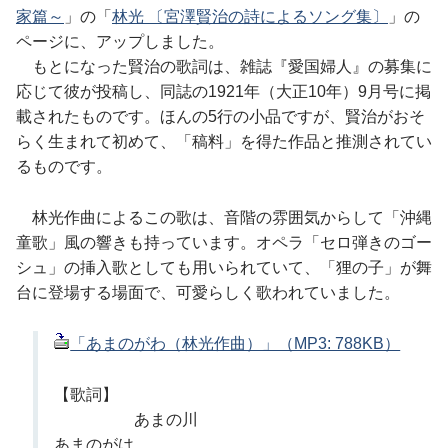
家篇～
」の「
林光 〔宮澤賢治の詩によるソング集〕
」の
ページに、アップしました。
もとになった賢治の歌詞は、雑誌『愛国婦人』の募集に
応じて彼が投稿し、同誌の1921年（大正10年）9月号に掲
載されたものです。ほんの5行の小品ですが、賢治がおそ
らく生まれて初めて、「稿料」を得た作品と推測されてい
るものです。
林光作曲によるこの歌は、音階の雰囲気からして「沖縄
童歌」風の響きも持っています。オペラ「セロ弾きのゴー
シュ」の挿入歌としても用いられていて、「狸の子」が舞
台に登場する場面で、可愛らしく歌われていました。
「あまのがわ（林光作曲）」（MP3: 788KB）
【歌詞】
あまの川
あまのがは