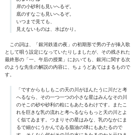
岸の小砂利も見いへるぞ。
底のすなごも見いへるぞ。
いつまで見ても、
見えないものは、水ばかり。
この詞は、「銀河鉄道の夜」の初期形で男の子が挿入歌
として唄う設定になっていたりしましたが、その残された
最終形の「一、午后の授業」においても、銀河に関する次
のような先生の解説の内容に、ちょうどあてはまるもので
す。
「ですからもしもこの天の川がほんたうに川だと考
へるなら、その一つ一つの小さな星はみんなその川
のそこの砂や砂利の粒にもあたるわけです。またこ
れを巨きな乳の流れと考へるならもっと天の川とよ
く似てゐます。つまりその星はみな、乳のなかにま
るで細かにうかんでゐる脂油の球にもあたるので
す。そんなら何がその川の水にあたるのかと云ひま