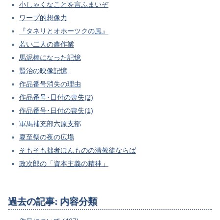
小しゃくなことを言ふまいぞ
ワープ的想像力
『タネリとオホーツクの風』
若い二人の農作業
馬泥棒になった記憶
賢治の映像記憶
作品番号消失の理由
作品番号･日付の喪失(2)
作品番号･日付の喪失(1)
軍馬補充部六原支部
夏至祭の夜の広場
そもそも拙者ほんものの清教徒ならば
政次郎の「資本主義の精神」
過去の記事: 内容分類