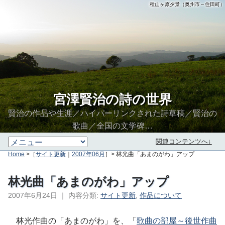
種山ヶ原夕景（奥州市～住田町）
宮澤賢治の詩の世界
賢治の作品や生涯／ハイパーリンクされた詩草稿／賢治の
歌曲／全国の文学碑…
関連コンテンツへ↓
Home
>［
サイト更新
｜
2007年06月
］> 林光曲「あまのがわ」アップ
林光曲「あまのがわ」アップ
2007年6月24日
｜
内容分類:
サイト更新
,
作品について
∮∬
林光作曲の「あまのがわ」を、「
歌曲の部屋～後世作曲