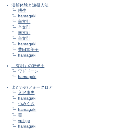
溶解体験と逆擬人法
耕生
hamagaki
辛文則
辛文則
辛文則
辛文則
hamagaki
豊田富美子
hamagaki
「有明」の寂光土
ワドドーン
hamagaki
よだかのフォークロア
入沢康夫
hamagaki
つめくさ
hamagaki
雲
yoitige
hamagaki