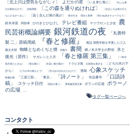
〔北上川は熒気をながしィ〕
よだかの星
〔いま来た角に〕
〔向ふも春
〔この森を通りぬければ〕
のお勤めなので〕
詩稿用紙
〔ほほじろは鼓のかた
〔温く含んだ南の風が〕
ちにひるがへるし〕
夜水引き
渇水と座禅
〔乾かぬ赤きチョークもて〕
農
テレビ番組
鈴木卓苗
ひのきとひなげし
マリヴロンと少女
阿部孝
銀河鉄道の夜
民芸術概論綱要
「丸善特
『春と修羅』
製 二」原稿用紙
寓話 洞熊学校を卒業した三人
書簡
蜘蛛となめくぢと狸
氷と
楢ノ木大学士の野宿
義太夫節
想像力
「春と修羅 第三集」
後光（習作）
サガレンと八月
〔一昨年
〔どろの木の下
ドラビダ風
四月来たときは〕
〔根を截り〕
〔生温い南の風が〕
丘陵地を過ぎる
心象スケッチ
から〕
推敲
〔どろの木の根もとで〕
〔月のほのほをかたむけて〕
「詩ノート」
「口語詩
「三原三部」
「東京」
作品番号
映像記憶
稿」
ポラーノ
スケッチ日付
ポランの広場
〔朝日が青く〕
軍馬補充部主事
の広場
...
タグ一覧ページへ
コンタクト