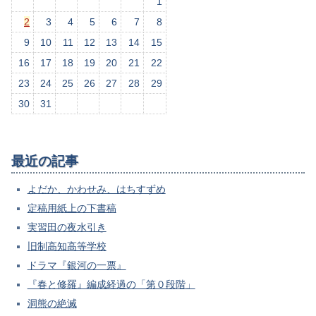
1
2
3
4
5
6
7
8
9
10
11
12
13
14
15
16
17
18
19
20
21
22
23
24
25
26
27
28
29
30
31
最近の記事
よだか、かわせみ、はちすずめ
定稿用紙上の下書稿
実習田の夜水引き
旧制高知高等学校
ドラマ『銀河の一票』
『春と修羅』編成経過の「第０段階」
洞熊の絶滅