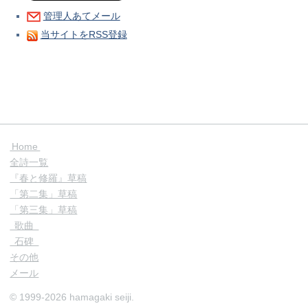
管理人あてメール
当サイトをRSS登録
Home
全詩一覧
『春と修羅』草稿
「第二集」草稿
「第三集」草稿
歌曲
石碑
その他
メール
© 1999-2026 hamagaki seiji.