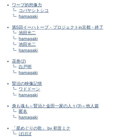
ワープ的想像力
コバヤシトシコ
hamagaki
第5回イーハトーブ・プロジェクトin京都・終了
池田光二
hamagaki
池田光二
hamagaki
花巻(2)
白戸明
hamagaki
賢治の映像記憶
ワドドーン
hamagaki
身も魂も～賢治と金田一家の人々(3)～他人篇
匿名
hamagaki
「星めぐりの歌」 by 初音ミク
ばばば