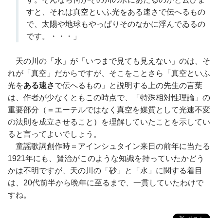
すと、それは真空といふ光をある速さで伝へるもの
で、太陽や地球もやっぱりそのなかに浮んでゐるの
です。・・・」
天の川の「水」が「いつまで見ても見えない」のは、そ
れが「真空」だからですが、そこをことさら「真空といふ
光を
ある速さ
で伝へるもの」と説明する上の先生の言葉
は、作者が少なくともこの時点で、「特殊相対性理論」の
重要部分（＝エーテルではなく真空を媒質として光速不変
の法則を成立させること）を理解していたことを示してい
ると言ってよいでしょう。
童謡歌詞創作時＝アインシュタイン来日の前年に当たる
1921年にも、賢治がこのような知識を持っていたかどう
かは不明ですが、天の川の「砂」と「水」に関する着目
は、20代前半から晩年に至るまで、一貫していたわけで
すね。