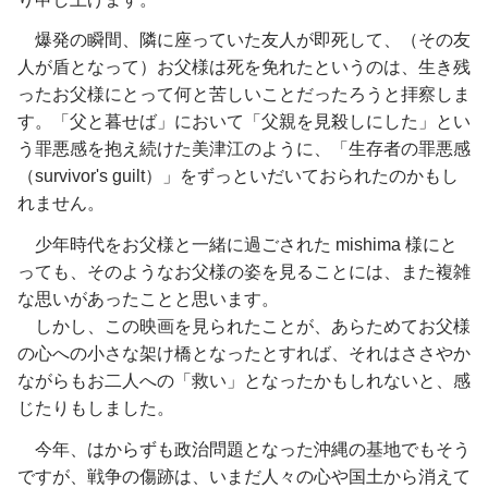
爆発の瞬間、隣に座っていた友人が即死して、（その友
人が盾となって）お父様は死を免れたというのは、生き残
ったお父様にとって何と苦しいことだったろうと拝察しま
す。「父と暮せば」において「父親を見殺しにした」とい
う罪悪感を抱え続けた美津江のように、「生存者の罪悪感
（survivor's guilt）」をずっといだいておられたのかもし
れません。
少年時代をお父様と一緒に過ごされた mishima 様にと
っても、そのようなお父様の姿を見ることには、また複雑
な思いがあったことと思います。
しかし、この映画を見られたことが、あらためてお父様
の心への小さな架け橋となったとすれば、それはささやか
ながらもお二人への「救い」となったかもしれないと、感
じたりもしました。
今年、はからずも政治問題となった沖縄の基地でもそう
ですが、戦争の傷跡は、いまだ人々の心や国土から消えて