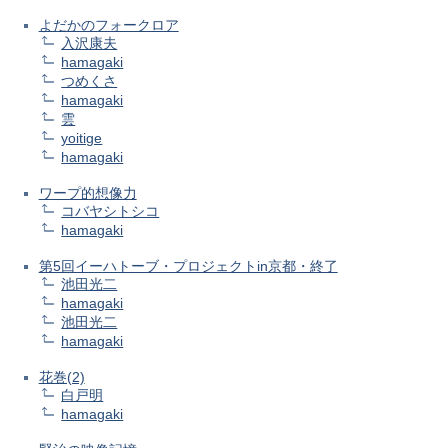
よだかのフォークロア
入沢康夫
hamagaki
つめくさ
hamagaki
雲
yoitige
hamagaki
ワープ的想像力
コバヤシトシコ
hamagaki
第5回イーハトーブ・プロジェクトin京都・終了
池田光二
hamagaki
池田光二
hamagaki
花巻(2)
白戸明
hamagaki