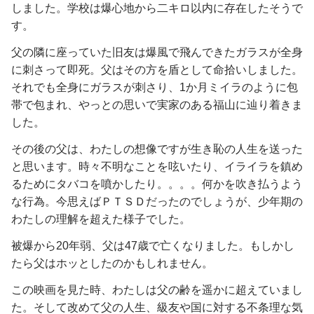
しました。学校は爆心地から二キロ以内に存在したそうで
す。
父の隣に座っていた旧友は爆風で飛んできたガラスが全身
に刺さって即死。父はその方を盾として命拾いしました。
それでも全身にガラスが刺さり、1か月ミイラのように包
帯で包まれ、やっとの思いで実家のある福山に辿り着きま
した。
その後の父は、わたしの想像ですが生き恥の人生を送った
と思います。時々不明なことを呟いたり、イライラを鎮め
るためにタバコを噴かしたり。。。。何かを吹き払うよう
な行為。今思えばＰＴＳＤだったのでしょうが、少年期の
わたしの理解を超えた様子でした。
被爆から20年弱、父は47歳で亡くなりました。もしかし
たら父はホッとしたのかもしれません。
この映画を見た時、わたしは父の齢を遥かに超えていまし
た。そして改めて父の人生、級友や国に対する不条理な気