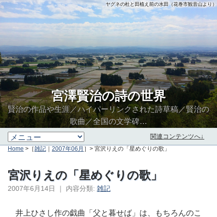
ヤグネの杜と田植え前の水田（花巻市観音山より）
宮澤賢治の詩の世界
賢治の作品や生涯／ハイパーリンクされた詩草稿／賢治の
歌曲／全国の文学碑…
関連コンテンツへ↓
Home
>［
雑記
｜
2007年06月
］> 宮沢りえの「星めぐりの歌」
宮沢りえの「星めぐりの歌」
2007年6月14日
｜
内容分類:
雑記
∮∬
井上ひさし作の戯曲「父と暮せば」は、もちろんのこ