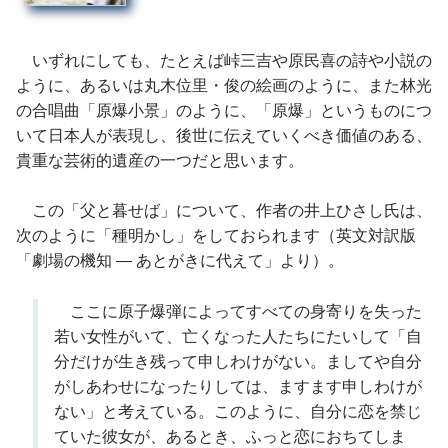
いずれにしても、たとえば峠三吉や原民喜の詩や小説の
ように、あるいは丸木位里・俊の絵画のように、また林光
の合唱曲「原爆小景」のように、「原爆」というものにつ
いて日本人が表現し、後世に伝えていくべき価値のある、
貴重な芸術的遺産の一つだと思います。
この「父と暮せば」について、作者の井上ひさし氏は、
次のように「種明かし」をしておられます（英文対訳版
「劇場の機知 ― あとがきに代えて」より）。
ここに原子爆弾によってすべての身寄りを失った
若い女性がいて、亡くなった人たちにたいして「自
分だけが生き残って申しわけがない。ましてや自分
がしあわせになったりしては、ますます申しわけが
ない」と考えている。このように、自分に恋を禁じ
ていた彼女が、あるとき、ふっと恋におちてしま