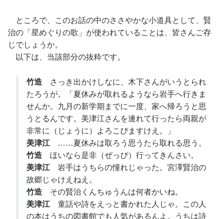
ところで、このお話の中のささやかな小道具として、賢
治の「星めぐりの歌」が使われていることは、皆さんご存
じでしょうか。
以下は、当該部分の抜粋です。
竹造
さっき出かけしなに、木下さんがいうとられ
たろうが。「夏休みが取れるようなら岩手へ行きま
せんか。九月の新学期までに一度、家へ帰ろうと思
うとるんです。美津江さんを連れて行ったら両親が
非常に（じょうに）よろこびますけえ。」
美津江
……夏休みは取ろう思うたら取れる思う。
竹造
ほいなら是非（ぜっぴ）行ってきんさい。
美津江
岩手はうちらの憧れじゃった。宮澤賢治の
故郷じゃけえねえ。
竹造
その賢治くんちゅうんは何者かいね。
美津江
童話や詩をえっと書かれた人じゃ。この人
の本はうちの図書館でも人気があるんよ。うちは詩