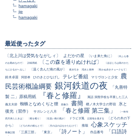
hamagaki
jie
hamagaki
最近使ったタグ
〔北上川は熒気をながしィ〕
よだかの星
〔いま来た角に〕
〔向ふも春
〔この森を通りぬければ〕
のお勤めなので〕
詩稿用紙
〔ほほじろは鼓のかた
〔温く含んだ南の風が〕
ちにひるがへるし〕
夜水引き
渇水と座禅
〔乾かぬ赤きチョークもて〕
農
テレビ番組
鈴木卓苗
ひのきとひなげし
マリヴロンと少女
阿部孝
銀河鉄道の夜
民芸術概論綱要
「丸善特
『春と修羅』
製 二」原稿用紙
寓話 洞熊学校を卒業した三人
書簡
蜘蛛となめくぢと狸
氷と
楢ノ木大学士の野宿
義太夫節
想像力
「春と修羅 第三集」
後光（習作）
サガレンと八月
〔一昨年
〔どろの木の下
ドラビダ風
四月来たときは〕
〔根を截り〕
〔生温い南の風が〕
丘陵地を過ぎる
心象スケッチ
から〕
推敲
〔どろの木の根もとで〕
〔月のほのほをかたむけて〕
「詩ノート」
「口語詩
「三原三部」
「東京」
作品番号
映像記憶