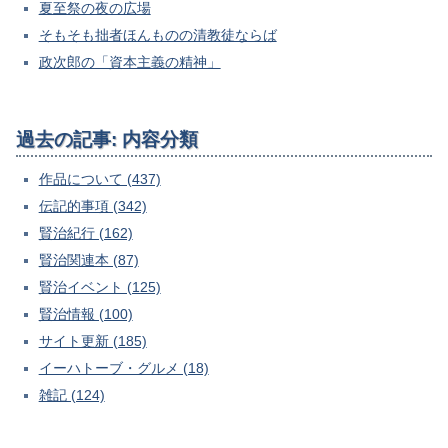
夏至祭の夜の広場
そもそも拙者ほんものの清教徒ならば
政次郎の「資本主義の精神」
過去の記事: 内容分類
作品について (437)
伝記的事項 (342)
賢治紀行 (162)
賢治関連本 (87)
賢治イベント (125)
賢治情報 (100)
サイト更新 (185)
イーハトーブ・グルメ (18)
雑記 (124)