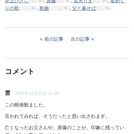
井上ひさし
(3記事)
,
原爆
(2記事)
,
宮沢りえ
(2記事)
,
星めぐ
りの歌
(22記事)
,
歌曲
(111記事)
,
父と暮せば
(1記事)
前の記事
次の記事
コメント
雲
2007年12月31日 12:46
この映画観ました。
言われてみれば、そうだったと思い出されます。
亡くなったお父さんや、原爆のことが、印象に残ってい