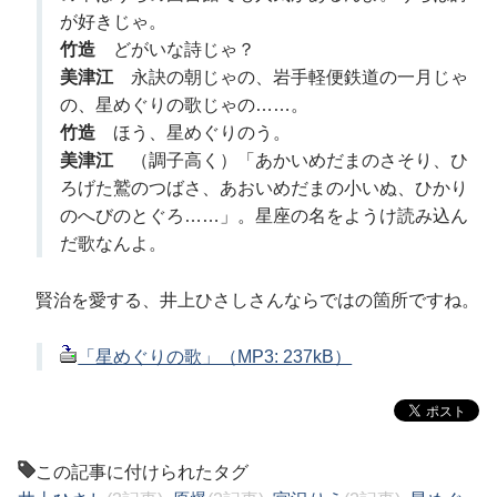
が好きじゃ。
竹造
どがいな詩じゃ？
美津江
永訣の朝じゃの、岩手軽便鉄道の一月じゃ
の、星めぐりの歌じゃの……。
竹造
ほう、星めぐりのう。
美津江
（調子高く）「あかいめだまのさそり、ひ
ろげた鷲のつばさ、あおいめだまの小いぬ、ひかり
のへびのとぐろ……」。星座の名をようけ読み込ん
だ歌なんよ。
賢治を愛する、井上ひさしさんならではの箇所ですね。
「星めぐりの歌」（MP3: 237kB）
この記事に付けられたタグ