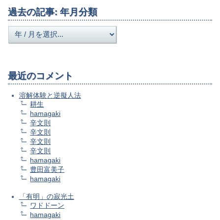
過去の記事: 年月分類
最近のコメント
溶解体験と逆擬人法
耕生
hamagaki
辛文則
辛文則
辛文則
辛文則
hamagaki
豊田富美子
hamagaki
「有明」の寂光土
ワドドーン
hamagaki