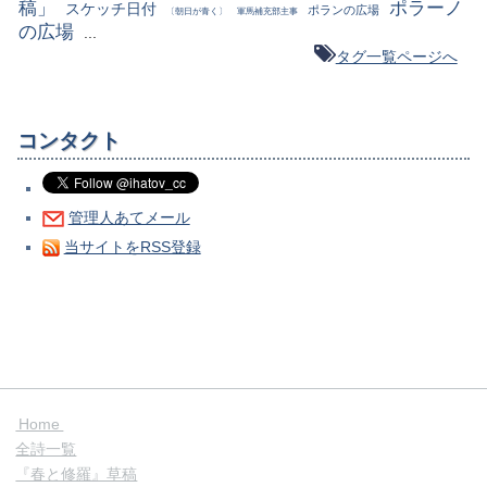
稿」
ポラーノ
スケッチ日付
ポランの広場
〔朝日が青く〕
軍馬補充部主事
の広場
...
タグ一覧ページへ
コンタクト
管理人あてメール
当サイトをRSS登録
Home
全詩一覧
『春と修羅』草稿