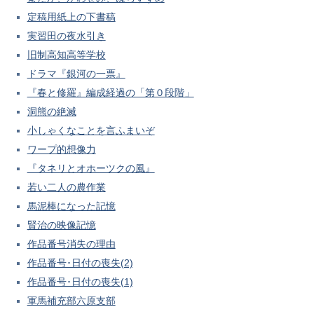
定稿用紙上の下書稿
実習田の夜水引き
旧制高知高等学校
ドラマ『銀河の一票』
『春と修羅』編成経過の「第０段階」
洞熊の絶滅
小しゃくなことを言ふまいぞ
ワープ的想像力
『タネリとオホーツクの風』
若い二人の農作業
馬泥棒になった記憶
賢治の映像記憶
作品番号消失の理由
作品番号･日付の喪失(2)
作品番号･日付の喪失(1)
軍馬補充部六原支部