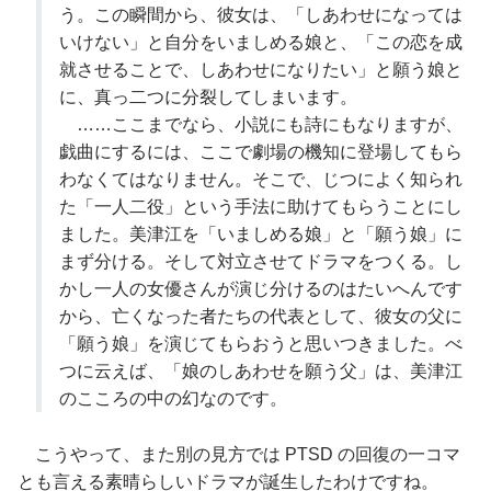
う。この瞬間から、彼女は、「しあわせになっては
いけない」と自分をいましめる娘と、「この恋を成
就させることで、しあわせになりたい」と願う娘と
に、真っ二つに分裂してしまいます。
……ここまでなら、小説にも詩にもなりますが、
戯曲にするには、ここで劇場の機知に登場してもら
わなくてはなりません。そこで、じつによく知られ
た「一人二役」という手法に助けてもらうことにし
ました。美津江を「いましめる娘」と「願う娘」に
まず分ける。そして対立させてドラマをつくる。し
かし一人の女優さんが演じ分けるのはたいへんです
から、亡くなった者たちの代表として、彼女の父に
「願う娘」を演じてもらおうと思いつきました。べ
つに云えば、「娘のしあわせを願う父」は、美津江
のこころの中の幻なのです。
こうやって、また別の見方では PTSD の回復の一コマ
とも言える素晴らしいドラマが誕生したわけですね。