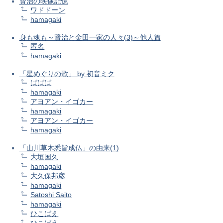
賢治の映像記憶
ワドドーン
hamagaki
身も魂も～賢治と金田一家の人々(3)～他人篇
匿名
hamagaki
「星めぐりの歌」 by 初音ミク
ばばば
hamagaki
アヨアン・イゴカー
hamagaki
アヨアン・イゴカー
hamagaki
「山川草木悉皆成仏」の由来(1)
大垣国久
hamagaki
大久保邦彦
hamagaki
Satoshi Saito
hamagaki
ひこばえ
ひこばえ