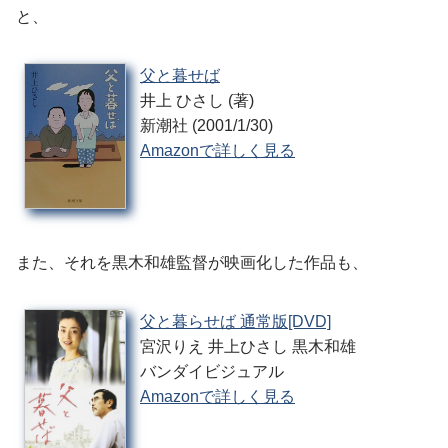
と、
父と暮せば
井上 ひさし (著)
新潮社 (2001/1/30)
Amazonで詳しく見る
また、それを黒木和雄監督が映画化した作品も、
父と暮らせば 通常版[DVD]
宮沢りえ 井上ひさし 黒木和雄
バンダイビジュアル
Amazonで詳しく見る