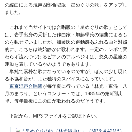
の編曲による混声四部合唱版「星めぐりの歌」をアップし
ました。
これまで当サイトでは合唱版の「星めぐりの歌」として
は、岩手出身の夭折した作曲家・加藤學氏の編曲によるも
のを載せていましたが、加藤氏の躍動感あふれる曲と対照
的に、こちらは終始静かに歌われます。一定のテンポで変
わらず流れつづけるピアノのアルペジオは、悠久の星座の
運動を表しているかのようでもあります。
単純で素朴な歌になっているのですが、ほんの少し現れ
る不協和音が、また独特のスパイスになっています。
東京混声合唱団
が毎年夏に行っている「林光・東混 八
月のまつり」というコンサートでは、1985年の第6回以
降、毎年最後にこの曲が歌われるのだそうです。
下記から、MP3 ファイルをご試聴下さい。
「星めぐりの歌（林光編曲）」（MP3: 4.42MB）