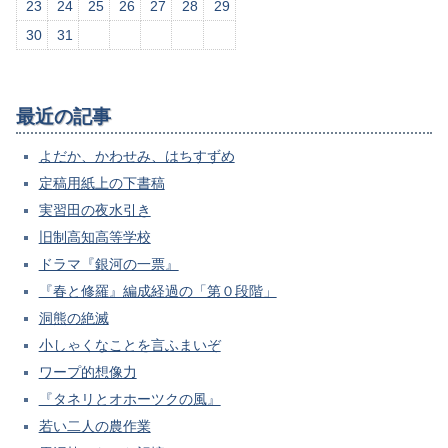
23
24
25
26
27
28
29
30
31
最近の記事
よだか、かわせみ、はちすずめ
定稿用紙上の下書稿
実習田の夜水引き
旧制高知高等学校
ドラマ『銀河の一票』
『春と修羅』編成経過の「第０段階」
洞熊の絶滅
小しゃくなことを言ふまいぞ
ワープ的想像力
『タネリとオホーツクの風』
若い二人の農作業