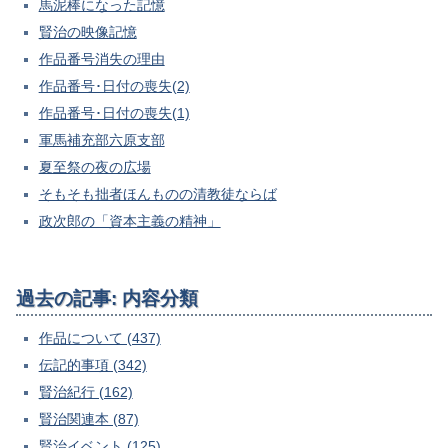
馬泥棒になった記憶
賢治の映像記憶
作品番号消失の理由
作品番号･日付の喪失(2)
作品番号･日付の喪失(1)
軍馬補充部六原支部
夏至祭の夜の広場
そもそも拙者ほんものの清教徒ならば
政次郎の「資本主義の精神」
過去の記事: 内容分類
作品について (437)
伝記的事項 (342)
賢治紀行 (162)
賢治関連本 (87)
賢治イベント (125)