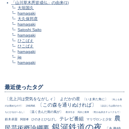
「山川草木悉皆成仏」の由来(1)
大垣国久
hamagaki
大久保邦彦
hamagaki
Satoshi Saito
hamagaki
ひこばえ
ひこばえ
hamagaki
jie
hamagaki
最近使ったタグ
〔北上川は熒気をながしィ〕
よだかの星
〔いま来た角に〕
〔向ふも春
〔この森を通りぬければ〕
のお勤めなので〕
詩稿用紙
〔ほほじろは鼓のかた
〔温く含んだ南の風が〕
ちにひるがへるし〕
夜水引き
渇水と座禅
〔乾かぬ赤きチョークもて〕
農
テレビ番組
鈴木卓苗
ひのきとひなげし
マリヴロンと少女
阿部孝
銀河鉄道の夜
民芸術概論綱要
「丸善特