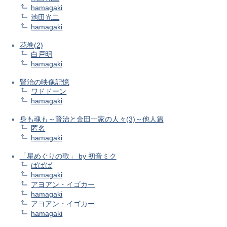
hamagaki
池田光二
hamagaki
花巻(2)
白戸明
hamagaki
賢治の映像記憶
ワドドーン
hamagaki
身も魂も～賢治と金田一家の人々(3)～他人篇
匿名
hamagaki
「星めぐりの歌」 by 初音ミク
ばばば
hamagaki
アヨアン・イゴカー
hamagaki
アヨアン・イゴカー
hamagaki