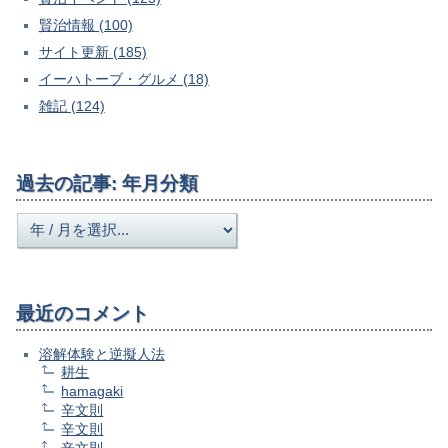
賢治情報 (100)
サイト更新 (185)
イーハトーブ・グルメ (18)
雑記 (124)
過去の記事: 年月分類
最近のコメント
溶解体験と逆擬人法
耕生
hamagaki
辛文則
辛文則
辛文則