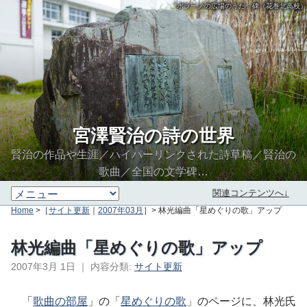
「ポラーノの広場のうた」碑（花巻北高校）
宮澤賢治の詩の世界
賢治の作品や生涯／ハイパーリンクされた詩草稿／賢治の
歌曲／全国の文学碑…
関連コンテンツへ↓
Home
>［
サイト更新
｜
2007年03月
］> 林光編曲「星めぐりの歌」アップ
林光編曲「星めぐりの歌」アップ
2007年3月 1日
｜
内容分類:
サイト更新
∮∬
「
歌曲の部屋
」の「
星めぐりの歌
」のページに、林光氏