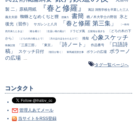
『春と修羅』
製 二」原稿用紙
寓話 洞熊学校を卒業した三人
書簡
蜘蛛となめくぢと狸
氷と
楢ノ木大学士の野宿
義太夫節
想像力
「春と修羅 第三集」
後光（習作）
サガレンと八月
〔一昨年
〔どろの木の下
ドラビダ風
四月来たときは〕
〔根を截り〕
〔生温い南の風が〕
丘陵地を過ぎる
心象スケッチ
から〕
推敲
〔どろの木の根もとで〕
〔月のほのほをかたむけて〕
「詩ノート」
「口語詩
「三原三部」
「東京」
作品番号
映像記憶
稿」
ポラーノ
スケッチ日付
ポランの広場
〔朝日が青く〕
軍馬補充部主事
の広場
...
タグ一覧ページへ
コンタクト
管理人あてメール
当サイトをRSS登録