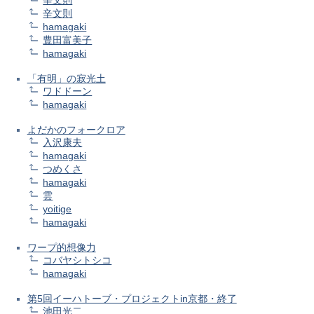
辛文則
hamagaki
豊田富美子
hamagaki
「有明」の寂光土
ワドドーン
hamagaki
よだかのフォークロア
入沢康夫
hamagaki
つめくさ
hamagaki
雲
yoitige
hamagaki
ワープ的想像力
コバヤシトシコ
hamagaki
第5回イーハトーブ・プロジェクトin京都・終了
池田光二