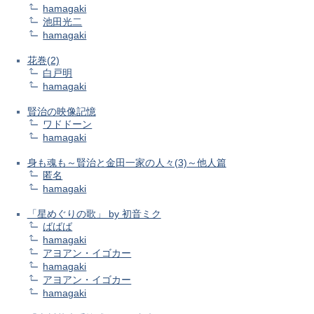
hamagaki
池田光二
hamagaki
花巻(2)
白戸明
hamagaki
賢治の映像記憶
ワドドーン
hamagaki
身も魂も～賢治と金田一家の人々(3)～他人篇
匿名
hamagaki
「星めぐりの歌」 by 初音ミク
ばばば
hamagaki
アヨアン・イゴカー
hamagaki
アヨアン・イゴカー
hamagaki