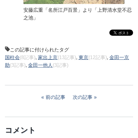
安藤広重「名所江戸百景」より「上野清水堂不忍
之池」
この記事に付けられたタグ
国柱会
(8記事)
,
家出上京
(13記事)
,
東京
(12記事)
,
金田一京
助
(3記事)
,
金田一他人
(3記事)
前の記事
次の記事
コメント