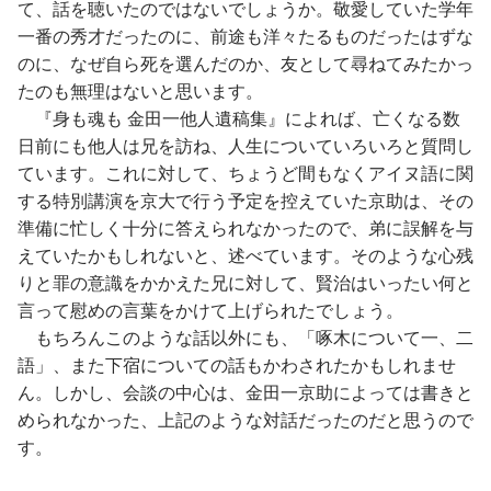
て、話を聴いたのではないでしょうか。敬愛していた学年
一番の秀才だったのに、前途も洋々たるものだったはずな
のに、なぜ自ら死を選んだのか、友として尋ねてみたかっ
たのも無理はないと思います。
『身も魂も 金田一他人遺稿集』によれば、亡くなる数
日前にも他人は兄を訪ね、人生についていろいろと質問し
ています。これに対して、ちょうど間もなくアイヌ語に関
する特別講演を京大で行う予定を控えていた京助は、その
準備に忙しく十分に答えられなかったので、弟に誤解を与
えていたかもしれないと、述べています。そのような心残
りと罪の意識をかかえた兄に対して、賢治はいったい何と
言って慰めの言葉をかけて上げられたでしょう。
もちろんこのような話以外にも、「啄木について一、二
語」、また下宿についての話もかわされたかもしれませ
ん。しかし、会談の中心は、金田一京助によっては書きと
められなかった、上記のような対話だったのだと思うので
す。