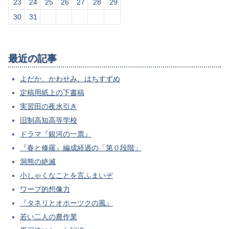
23
24
25
26
27
28
29
30
31
最近の記事
よだか、かわせみ、はちすずめ
定稿用紙上の下書稿
実習田の夜水引き
旧制高知高等学校
ドラマ『銀河の一票』
『春と修羅』編成経過の「第０段階」
洞熊の絶滅
小しゃくなことを言ふまいぞ
ワープ的想像力
『タネリとオホーツクの風』
若い二人の農作業