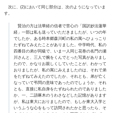
次に、(2)において同じ部分は、次のようになっていま
す。
賢治の方は法華経の信者で苦心の「国訳妙法蓮華
経」一部は私も送っていただきましたが、いつの年
でしたか、ある時本郷森川町の私の寓へひょっこり
たずねてみえたことがありました。中学時代、私の
四番目の弟が同級で、いま一人同じ花巻の名門の瀬
川さんと、三人で腕をくんでとった写真がありまし
たので、かなりお親しくしていたことが、わかって
おりましたが、私の寓にみえましたのは、それで弟
をたずねてみえたのでしたか、それとも、弟が亡く
なっていて弔問の意味であったのでしょうか、それ
とも、直接に私自身をたずねられたのでありました
か、一、二語啄木のうわさなどした記憶があります
が、私は東大におりましたので、もしか東大入学と
いうふうな心をもって訪問されたかと思ったら、そ