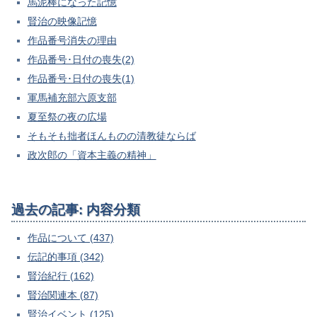
馬泥棒になった記憶
賢治の映像記憶
作品番号消失の理由
作品番号･日付の喪失(2)
作品番号･日付の喪失(1)
軍馬補充部六原支部
夏至祭の夜の広場
そもそも拙者ほんものの清教徒ならば
政次郎の「資本主義の精神」
過去の記事: 内容分類
作品について (437)
伝記的事項 (342)
賢治紀行 (162)
賢治関連本 (87)
賢治イベント (125)