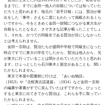
るまでに、すでに金田一他人の自殺については知っていた
だろうと思われます。地元の「岩手日報」には、賢治が家
出をした「事件」さえも二度にもわたって掲載されるくら
いですから、今をときめく金田一財閥につながる東大生が
自殺をしたとなると、さぞ大きな記事が載ったことでしょ
う。それを、かつての同級生である賢治が目にしなかった
とは考えられません。
金田一京助は、賢治たちが盛岡中学校で同級生になった
時点ですでに東大の学生でしたから、賢治は他人から、兄
が東大に行っていることは聞かされていただろうと思われ
ます。ひょっとしたら石川啄木と親交があることも、聞い
たかもしれません。
東京で本屋や図書館に行けば、『あいぬ物語』
（1913）や『北蝦夷古謡遺篇』（1914）など金田一京助
の編書や著書がすでに並んでいたはずですから、ひょっと
すると東京に出てきてから賢治は、これらを手に取ってい
たかもしれません。