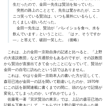
生だったので、金田一先生は賢治を知っていた。
突然の路上のこととて、先生は驚かれたが、ニコ
ニコ笑っている賢治は、いつも屋外にいるらしく、
たくましい顔いろだった。
金田一先生は、賢治が「バレイショを食べ、水を
飲んでいます」ということに、 「はァ、そうですか
―」と答えて、破顔一笑した。（後略）
これは、上の金田一京助自身の記述と比べると、「上野
の大道説教団」など共通部分もあるのですが、その説教団
から賢治が直接出てきて会ったことになっていて、賢治が
金田一の自宅に訪ねたという話ではありません。
これは、やはり金田一京助本人の書いた方が正しくて、
森荘已池が金田一の話を聞いて勘違いしたのか、1970年
にこの話を新聞連載に書くまでの間に、頭のなかで記憶が
変化してしまったのか、いずれかでしょう。
佐藤竜一著『宮沢賢治の東京』では、上記の森荘已池の
記載を下敷きにして、こちらでは上野公園で出会った後、