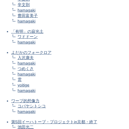
辛文則
hamagaki
豊田富美子
hamagaki
「有明」の寂光土
ワドドーン
hamagaki
よだかのフォークロア
入沢康夫
hamagaki
つめくさ
hamagaki
雲
yoitige
hamagaki
ワープ的想像力
コバヤシトシコ
hamagaki
第5回イーハトーブ・プロジェクトin京都・終了
池田光二