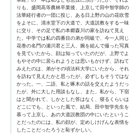
りも、盛岡高等農林卒業後、上京して田中智学師の
法華経行者の一団に投じ、ある日上野の山の花吹雪
をよそに、清水堂下の大道で、大道説教をする一味
に交り、その足で私の本郷森川の家を訪ねて見え
た。中学では私の四番目の弟が同級で、今一人同じ
花巻の名門の瀬川君と三人、腕を組んで撮った写真
を見ていたから、顔は知っていたのだが、上野でよ
もやその中に居られようとは思いもかけず、訪ねて
みえたのは、弟がその頃法科大学にいたから、それ
を訪ねて見えたかと思ったが、必ずしもそうではな
かった。一、二語、私と啄木の話を交えたようだっ
たが、外に大した用談もなし、また、私から、下宿
はと聞かれて、しかとした答はなく、寝るくらいは
どこにでも、といった風で、結局、田中智学先生を
慕って上京し、あの大道説教団の中にいたというこ
とだったのには、私の顔が、定めしけげんな表情を
したことだったろうと恥ずかしい。