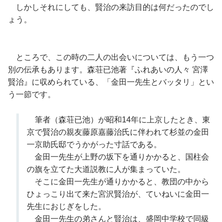
しかしそれにしても、賢治の来訪目的は何だったのでし
ょう。
ところで、この時の二人の出会いについては、もう一つ
別の伝承もあります。森荘已池著『ふれあいの人々 宮澤
賢治』に収められている、「金田一先生とバッタリ」とい
う一節です。
筆者（森荘已池）が昭和14年に上京したとき、東
京で賢治の親友藤原嘉藤治氏に伴われて杉並の金田
一京助氏邸でうかがった寸話である。
金田一先生が上野の坂下を通りかかると、国柱会
の旗を立てた大道説教に人が集まっていた。
そこに金田一先生が通りかかると、教団の中から
ひょっこり出て来た宮沢賢治が、ていねいに金田一
先生におじぎをした。
金田一先生の弟さんと賢治は、盛岡中学校で同級