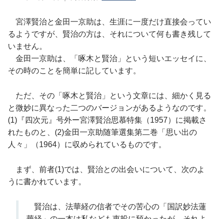
宮澤賢治と金田一京助は、生涯に一度だけ直接会ってい
るようですが、賢治の方は、それについて何も書き残して
いません。
金田一京助は、「啄木と賢治」という短いエッセイに、
その時のことを簡単に記しています。
ただ、その「啄木と賢治」という文章には、細かく見る
と微妙に異なった二つのバージョンがあるようなのです。
(1)『四次元』号外ー宮澤賢治思慕特集（1957）に掲載さ
れたものと、(2)金田一京助随筆選集第二巻「思い出の
人々」（1964）に収められているものです。
まず、前者(1)では、賢治との出会いについて、次のよ
うに書かれています。
賢治は、法華経の信者でその苦心の「国訳妙法蓮
華経」の一本は私なども恵投に預かったが、それよ