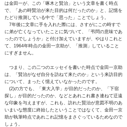
は金田一が、この「啄木と賢治」という文章を書く時点
で、「あの時賢治が来た目的は何だったのか」と、記憶を
たどり推測している中で「思った」ことでしょう。
7年後に文章に手を入れた際には、さすがにこの時すで
に弟が亡くなっていたことに気づいて、「弔問の意味であ
ったのでしょうか」と付け加えていますが、やはりこれと
て、1964年時点の金田一京助が、「推測」していること
にすぎません。
つまり、この二つのエッセイを書いた時点で金田一京助
は、「賢治がなぜ自分を訪ねて来たのか」という来訪目的
について、まったく憶えていなかったのです。
(2)の方でも、「東大入学」が目的だったのか、「下宿
探し」が目的だったのか、などとあれこれ書き連ねて迂遠
な印象を与えますが、これも、訪れた賢治が意図不明のあ
いまいな態度に終始したということではなくて、金田一京
助が執筆時点であれこれ記憶をまさぐっているためなので
しょう。