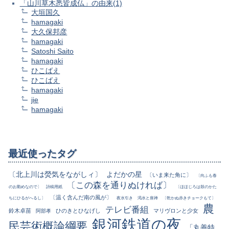
「山川草木悉皆成仏」の由来(1)
大垣国久
hamagaki
大久保邦彦
hamagaki
Satoshi Saito
hamagaki
ひこばえ
ひこばえ
hamagaki
jie
hamagaki
最近使ったタグ
〔北上川は熒気をながしィ〕
よだかの星
〔いま来た角に〕
〔向ふも春
〔この森を通りぬければ〕
のお勤めなので〕
詩稿用紙
〔ほほじろは鼓のかた
〔温く含んだ南の風が〕
ちにひるがへるし〕
夜水引き
渇水と座禅
〔乾かぬ赤きチョークもて〕
農
テレビ番組
鈴木卓苗
ひのきとひなげし
マリヴロンと少女
阿部孝
銀河鉄道の夜
民芸術概論綱要
「丸善特