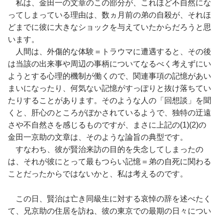
私は、金田一の文章のこの部分が、これほど不自然にな
ってしまっている理由は、数ヵ月前の弟の自殺が、それほ
どまでに彼に大きなショックを与えていたからだろうと思
います。
人間は、外傷的な体験＝トラウマに遭遇すると、その後
は当該の出来事や周辺の事柄についてなるべく考えずにい
ようとする心理的機制が働くので、関連事項の記憶があい
まいになったり、何気ない記憶がすっぽりと抜け落ちてい
たりすることがあります。そのような人の「回想談」を聞
くと、肝心のところがぼかされているようで、独特の迂遠
さや不自然さを感じるものですが、まさに上記の(1)(2)の
金田一京助の文章は、そのような論旨の典型です。
すなわち、彼が賢治来訪の目的を失念してしまったの
は、それが彼にとって最もつらい記憶＝弟の自死に関わる
ことだったからではないかと、私は考えるのです。
この日、賢治は亡き同級生に対する哀悼の辞を述べたく
て、兄京助の住居を訪ね、彼の東京での最期の日々につい