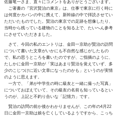
佐藤竜一さま、直々にコメントをありがとうございます。
ご著書の『宮沢賢治の東京』は、仕事で東京に行く時に
は何度かカバンの中に携えて、新幹線の中で拝読させてい
ただいたものでした。賢治の東京での足跡を想像したり、
当時から残っている建物のことを知る上で、たいへん参考
にさせていただきました。
さて、今回の私のエントリは、金田一京助が賢治の訪問
について書いた文章がいかにも不自然な感じがしたもの
で、私の思うところを書いたのですが、ご指摘のように、
たしかに金田一京助が「実はあまり賢治を覚えていず、多
少のこじつけに近い文章になったのかも」というのが実情
のように思えます。
一方で、「弟が中学生の時に級友と一緒に撮った写真」
についておぼえていて、その級友の名前も知っているとい
うのが、上記と不釣り合いな「記憶力」です。
賢治の訪問の前か後かわかりませんが、この年の4月22
日に金田一京助は娘を亡くしているようですから、こっち