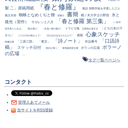
『春と修羅』
製 二」原稿用紙
寓話 洞熊学校を卒業した三人
書簡
蜘蛛となめくぢと狸
氷と
楢ノ木大学士の野宿
義太夫節
想像力
「春と修羅 第三集」
後光（習作）
サガレンと八月
〔一昨年
〔どろの木の下
ドラビダ風
四月来たときは〕
〔根を截り〕
〔生温い南の風が〕
丘陵地を過ぎる
心象スケッチ
から〕
推敲
〔どろの木の根もとで〕
〔月のほのほをかたむけて〕
「詩ノート」
「口語詩
「三原三部」
「東京」
作品番号
映像記憶
稿」
ポラーノ
スケッチ日付
ポランの広場
〔朝日が青く〕
軍馬補充部主事
の広場
...
タグ一覧ページへ
コンタクト
管理人あてメール
当サイトをRSS登録