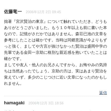
佐藤竜一
2006年12月 2日 09:45
拙著『宮沢賢治の東京』について触れていただき、どうも
ありがとうございました。もう１０年以上も前に書いた本
なので、記憶がさだかではありません。森荘已池の文章を
参考にしたことは確かです。当時は同郷意識が今よりもず
っと強く、ましてや方言が抜けなかった賢治は盛岡中学の
先輩である金田一京助に格別な親近感を抱いていたことは
確かです。
ましてや友人・他人のお兄さんですから、お悔やみの気持
ちは当然あったでしょう。京助の方は、実はあまり賢治を
覚えていず、多少のこじつけに近い文章になったのかもし
れません。
返信
hamagaki
2006年12月 3日 18:56