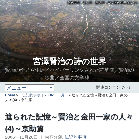
花巻市街・北上川・豊沢川（JAL花巻-伊丹便より）
宮澤賢治の詩の世界
賢治の作品や生涯／ハイパーリンクされた詩草稿／賢治の
歌曲／全国の文学碑…
関連コンテンツへ↓
Home
>［
伝記的事項
｜
2006年11月
］> 遮られた記憶～賢治と金田一家の
人々(4)～京助篇
遮られた記憶～賢治と金田一家の人々
(4)～京助篇
2006年11月26日
｜
内容分類:
伝記的事項
∮∬