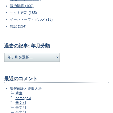
賢治情報 (100)
サイト更新 (185)
イーハトーブ・グルメ (18)
雑記 (124)
過去の記事: 年月分類
最近のコメント
溶解体験と逆擬人法
耕生
hamagaki
辛文則
辛文則
辛文則