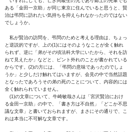
いずれにしても、亡き同級生の兄であり郷土の先輩でも
ある「金田一京助」が同じ東京に住んでいると思うと、賢
治は弔問に訪れたい気持ちを抑えられなかったのではない
でしょうか。
私が賢治の訪問を、弔問のためと考える理由は、ちょっ
と逆説的ですが、上の(1)にはそのようなことが全く触れ
られず、逆に「弟がその頃法科大学にいたから、それを訪
ねて見えたか」などと、ピント外れのことが書かれている
からです。(2)の方には、「弔問の意味であったのでしょ
うか」と少しだけ触れてはいますが、会見の中で当然話題
となったであろうその弟の死のことについて、内容的には
全く触れられていません。
(1)の文章について、牛崎敏哉さんは「宮沢賢治におけ
る金田一京助」の中で、「書き方は不自然」「どこか不思
議な文章」と書いておられますが、まさにその通りで、こ
れは本当に不可解な文章です。