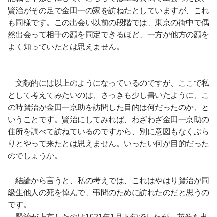
賢治がその足で金田一の家を訪ねたとしていますが、これ
も同様です。この出会い以前の段階では、東京の街中で偶
然出会って相手の顔を同定できるほど、一方が他方の顔を
よく知っていたとは思えません。
文献的には以上のようになっているのですが、ここで私
として考えてみたいのは、さっきも少し書いたように、こ
の時賢治が金田一京助を訪問した目的は何だったのか、と
いうことです。賢治にしてみれば、わざわざ金田一京助の
住所を調べて訪ねているのですから、別に意図もなくぶら
りとやって来たとは思えません。いったい何が目的だった
のでしょうか。
結論から言うと、私の考えでは、これはやはり賢治が同
級生他人の死を悼んで、弔問のために訪れたのだと思うの
です。
賢治が上京したのは1921年1月下旬でしたが、花巻を出