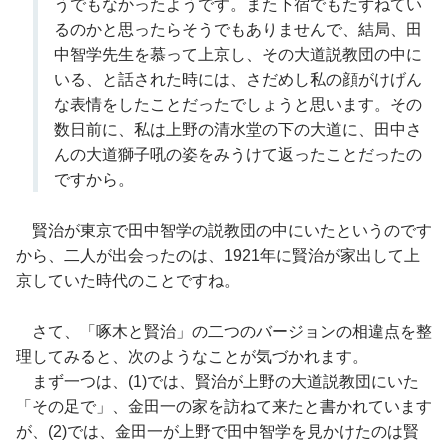
うでもなかったようです。また下宿でもたずねてい
るのかと思ったらそうでもありませんで、結局、田
中智学先生を慕って上京し、その大道説教団の中に
いる、と話された時には、さだめし私の顔がけげん
な表情をしたことだったでしょうと思います。その
数日前に、私は上野の清水堂の下の大道に、田中さ
んの大道獅子吼の姿をみうけて返ったことだったの
ですから。
賢治が東京で田中智学の説教団の中にいたというのです
から、二人が出会ったのは、1921年に賢治が家出して上
京していた時代のことですね。
さて、「啄木と賢治」の二つのバージョンの相違点を整
理してみると、次のようなことが気づかれます。
まず一つは、(1)では、賢治が上野の大道説教団にいた
「その足で」、金田一の家を訪ねて来たと書かれています
が、(2)では、金田一が上野で田中智学を見かけたのは賢