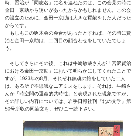
時、賢治が「同志名」に名を連ねたのは、この会見の時に
金田一京助から誘いがあったからかもしれません。この会
の設立のために、金田一京助は大きな貢献をした人だった
からです。
もしもこの啄木会の会合があったとすれば、その時に賢
治と金田一京助は、二回目の顔合わせをしていたでしょ
う。
そしてさらにその後、これは牛崎敏哉さんが「宮沢賢治
における金田一京助」において明らかにしてくれたことで
すが、1923年の8月、それぞれ鎮魂の旅をしていた二人
は、ある所で不思議なニアミスをします。それは、牛崎さ
んが「時空間の運命的共時性」と表現された現象ですが、
その詳しい内容については、岩手日報社刊『北の文学』第
50号所収の同論文を、ぜひご一読下さい。