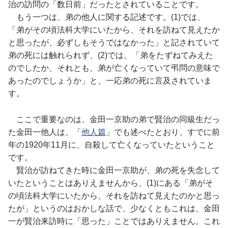
治の訪問の「数日前」だったとされていることです。
もう一つは、弟の他人に関する記述です。(1)では、
「弟がその頃法科大学にいたから、それを訪ねて見えたか
と思ったが、必ずしもそうではなかった」と記されていて
弟の死には触れられず、(2)では、「弟をたずねてみえた
のでしたか、それとも、弟が亡くなっていて弔問の意味で
あったのでしょうか」と、一応弟の死に言及されていま
す。
ここで重要なのは、金田一京助の弟で賢治の同級生だっ
た金田一他人は、「
他人篇
」でも述べたとおり、すでに前
年の1920年11月に、自殺して亡くなっていたということ
です。
賢治が訪ねてきた時に金田一京助が、弟の死を失念して
いたということはありえませんから、(1)にある「弟がそ
の頃法科大学にいたから、それを訪ねて見えたのかと思っ
たが」というのはおかしな話で、少なくともこれは、金田
一が賢治来訪時に「思った」ことではありえません。これ