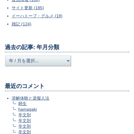
サイト更新 (185)
イーハトーブ・グルメ (18)
雑記 (124)
過去の記事: 年月分類
最近のコメント
溶解体験と逆擬人法
耕生
hamagaki
辛文則
辛文則
辛文則
辛文則