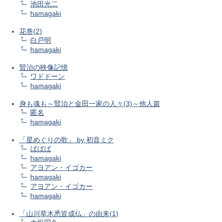
池田光二
hamagaki
花巻(2)
白戸明
hamagaki
賢治の映像記憶
ワドドーン
hamagaki
身も魂も～賢治と金田一家の人々(3)～他人篇
匿名
hamagaki
「星めぐりの歌」 by 初音ミク
ばばば
hamagaki
アヨアン・イゴカー
hamagaki
アヨアン・イゴカー
hamagaki
「山川草木悉皆成仏」の由来(1)