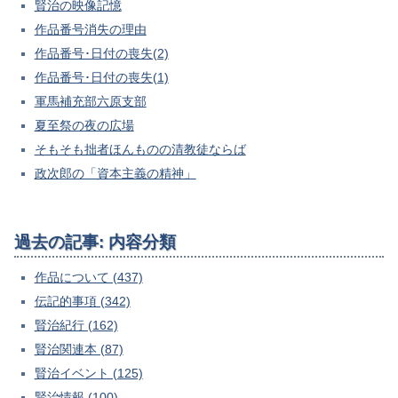
賢治の映像記憶
作品番号消失の理由
作品番号･日付の喪失(2)
作品番号･日付の喪失(1)
軍馬補充部六原支部
夏至祭の夜の広場
そもそも拙者ほんものの清教徒ならば
政次郎の「資本主義の精神」
過去の記事: 内容分類
作品について (437)
伝記的事項 (342)
賢治紀行 (162)
賢治関連本 (87)
賢治イベント (125)
賢治情報 (100)