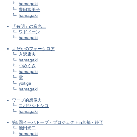
hamagaki
豊田富美子
hamagaki
「有明」の寂光土
ワドドーン
hamagaki
よだかのフォークロア
入沢康夫
hamagaki
つめくさ
hamagaki
雲
yoitige
hamagaki
ワープ的想像力
コバヤシトシコ
hamagaki
第5回イーハトーブ・プロジェクトin京都・終了
池田光二
hamagaki