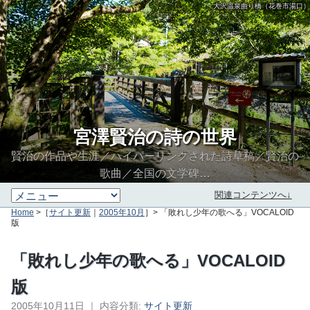
大沢温泉曲り橋（花巻市湯口）
宮澤賢治の詩の世界
賢治の作品や生涯／ハイパーリンクされた詩草稿／賢治の
歌曲／全国の文学碑…
関連コンテンツへ↓
Home
>［
サイト更新
｜
2005年10月
］> 「敗れし少年の歌へる」VOCALOID
版
「敗れし少年の歌へる」VOCALOID
版
2005年10月11日
｜
内容分類:
サイト更新
∮∬