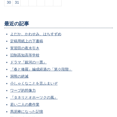
30
31
最近の記事
よだか、かわせみ、はちすずめ
定稿用紙上の下書稿
実習田の夜水引き
旧制高知高等学校
ドラマ『銀河の一票』
『春と修羅』編成経過の「第０段階」
洞熊の絶滅
小しゃくなことを言ふまいぞ
ワープ的想像力
『タネリとオホーツクの風』
若い二人の農作業
馬泥棒になった記憶