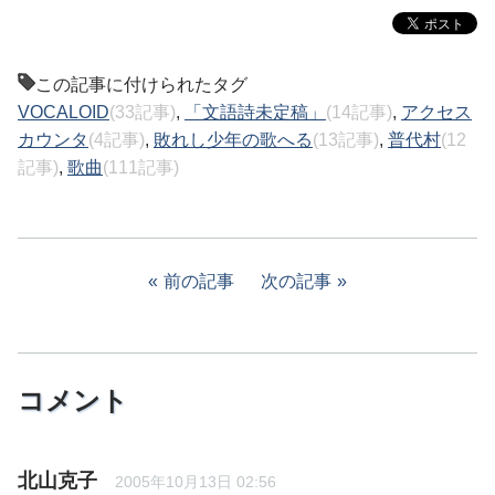
この記事に付けられたタグ
VOCALOID
(33記事)
,
「文語詩未定稿」
(14記事)
,
アクセス
カウンタ
(4記事)
,
敗れし少年の歌へる
(13記事)
,
普代村
(12
記事)
,
歌曲
(111記事)
前の記事
次の記事
コメント
北山克子
2005年10月13日 02:56