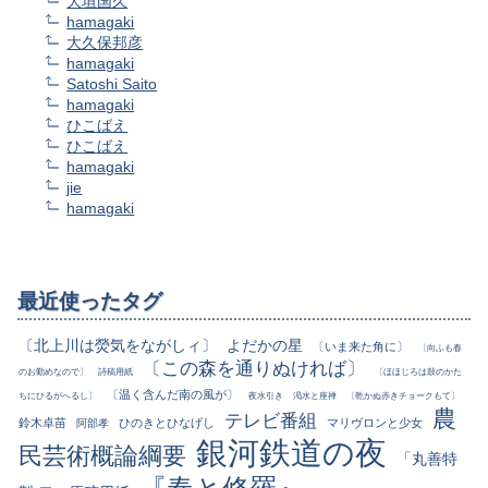
大垣国久
hamagaki
大久保邦彦
hamagaki
Satoshi Saito
hamagaki
ひこばえ
ひこばえ
hamagaki
jie
hamagaki
最近使ったタグ
〔北上川は熒気をながしィ〕
よだかの星
〔いま来た角に〕
〔向ふも春
〔この森を通りぬければ〕
のお勤めなので〕
詩稿用紙
〔ほほじろは鼓のかた
〔温く含んだ南の風が〕
ちにひるがへるし〕
夜水引き
渇水と座禅
〔乾かぬ赤きチョークもて〕
農
テレビ番組
鈴木卓苗
ひのきとひなげし
マリヴロンと少女
阿部孝
銀河鉄道の夜
民芸術概論綱要
「丸善特
『春と修羅』