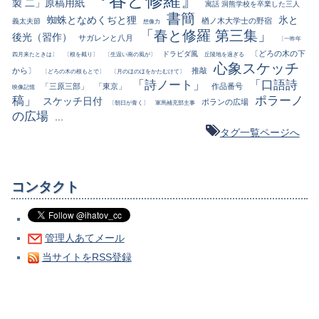
製 二」原稿用紙
寓話 洞熊学校を卒業した三人
書簡
蜘蛛となめくぢと狸
氷と
楢ノ木大学士の野宿
義太夫節
想像力
「春と修羅 第三集」
後光（習作）
サガレンと八月
〔一昨年
〔どろの木の下
ドラビダ風
四月来たときは〕
〔根を截り〕
〔生温い南の風が〕
丘陵地を過ぎる
心象スケッチ
から〕
推敲
〔どろの木の根もとで〕
〔月のほのほをかたむけて〕
「詩ノート」
「口語詩
「三原三部」
「東京」
作品番号
映像記憶
稿」
ポラーノ
スケッチ日付
ポランの広場
〔朝日が青く〕
軍馬補充部主事
の広場
...
タグ一覧ページへ
コンタクト
管理人あてメール
当サイトをRSS登録