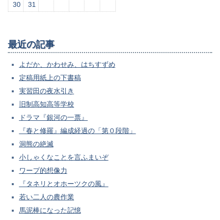
30
31
最近の記事
よだか、かわせみ、はちすずめ
定稿用紙上の下書稿
実習田の夜水引き
旧制高知高等学校
ドラマ『銀河の一票』
『春と修羅』編成経過の「第０段階」
洞熊の絶滅
小しゃくなことを言ふまいぞ
ワープ的想像力
『タネリとオホーツクの風』
若い二人の農作業
馬泥棒になった記憶