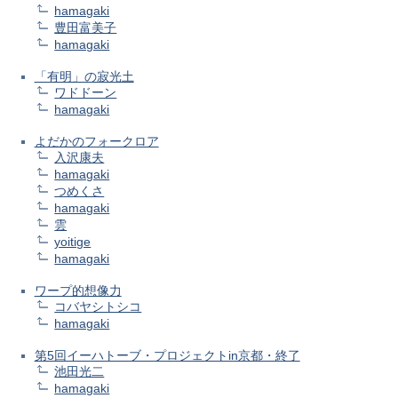
hamagaki
豊田富美子
hamagaki
「有明」の寂光土
ワドドーン
hamagaki
よだかのフォークロア
入沢康夫
hamagaki
つめくさ
hamagaki
雲
yoitige
hamagaki
ワープ的想像力
コバヤシトシコ
hamagaki
第5回イーハトーブ・プロジェクトin京都・終了
池田光二
hamagaki