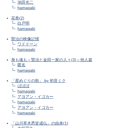
池田光二
hamagaki
花巻(2)
白戸明
hamagaki
賢治の映像記憶
ワドドーン
hamagaki
身も魂も～賢治と金田一家の人々(3)～他人篇
匿名
hamagaki
「星めぐりの歌」 by 初音ミク
ばばば
hamagaki
アヨアン・イゴカー
hamagaki
アヨアン・イゴカー
hamagaki
「山川草木悉皆成仏」の由来(1)