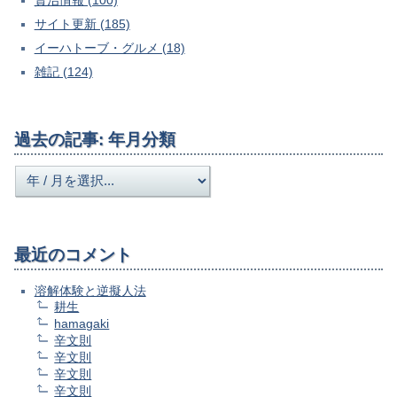
サイト更新 (185)
イーハトーブ・グルメ (18)
雑記 (124)
過去の記事: 年月分類
最近のコメント
溶解体験と逆擬人法
耕生
hamagaki
辛文則
辛文則
辛文則
辛文則