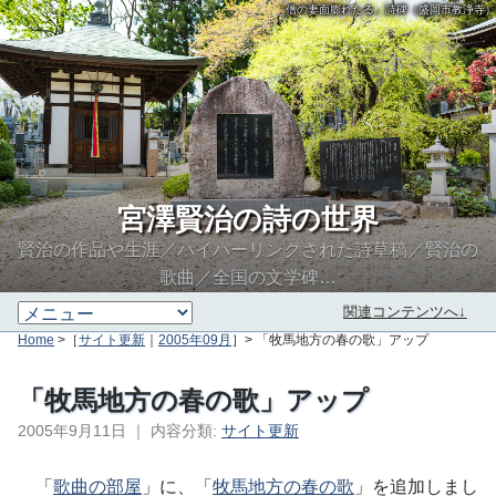
「僧の妻面膨れたる」詩碑（盛岡市教浄寺）
宮澤賢治の詩の世界
賢治の作品や生涯／ハイパーリンクされた詩草稿／賢治の
歌曲／全国の文学碑…
関連コンテンツへ↓
Home
>［
サイト更新
｜
2005年09月
］> 「牧馬地方の春の歌」アップ
「牧馬地方の春の歌」アップ
2005年9月11日
｜
内容分類:
サイト更新
∮∬
「
歌曲の部屋
」に、「
牧馬地方の春の歌
」を追加しまし