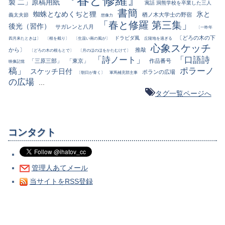
製 二」原稿用紙
寓話 洞熊学校を卒業した三人
書簡
蜘蛛となめくぢと狸
氷と
楢ノ木大学士の野宿
義太夫節
想像力
「春と修羅 第三集」
後光（習作）
サガレンと八月
〔一昨年
〔どろの木の下
ドラビダ風
四月来たときは〕
〔根を截り〕
〔生温い南の風が〕
丘陵地を過ぎる
心象スケッチ
から〕
推敲
〔どろの木の根もとで〕
〔月のほのほをかたむけて〕
「詩ノート」
「口語詩
「三原三部」
「東京」
作品番号
映像記憶
稿」
ポラーノ
スケッチ日付
ポランの広場
〔朝日が青く〕
軍馬補充部主事
の広場
...
タグ一覧ページへ
コンタクト
管理人あてメール
当サイトをRSS登録