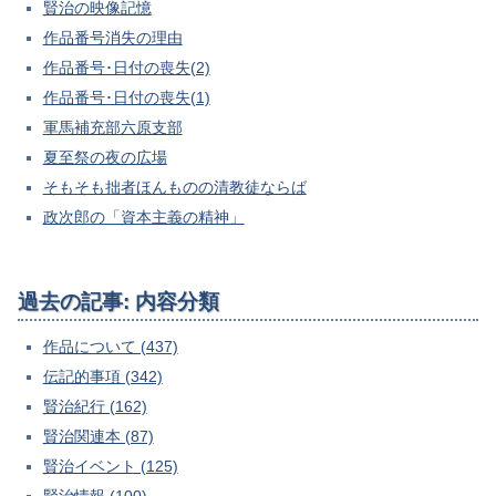
賢治の映像記憶
作品番号消失の理由
作品番号･日付の喪失(2)
作品番号･日付の喪失(1)
軍馬補充部六原支部
夏至祭の夜の広場
そもそも拙者ほんものの清教徒ならば
政次郎の「資本主義の精神」
過去の記事: 内容分類
作品について (437)
伝記的事項 (342)
賢治紀行 (162)
賢治関連本 (87)
賢治イベント (125)
賢治情報 (100)