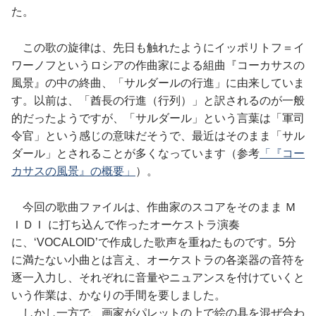
た。
この歌の旋律は、先日も触れたようにイッポリトフ＝イ
ワーノフというロシアの作曲家による組曲『コーカサスの
風景』の中の終曲、「サルダールの行進」に由来していま
す。以前は、「酋長の行進（行列）」と訳されるのが一般
的だったようですが、「サルダール」という言葉は「軍司
令官」という感じの意味だそうで、最近はそのまま「サル
ダール」とされることが多くなっています（参考
「『コー
カサスの風景』の概要」
）。
今回の歌曲ファイルは、作曲家のスコアをそのまま Ｍ
ＩＤＩ に打ち込んで作ったオーケストラ演奏
に、‘VOCALOID’で作成した歌声を重ねたものです。5分
に満たない小曲とは言え、オーケストラの各楽器の音符を
逐一入力し、それぞれに音量やニュアンスを付けていくと
いう作業は、かなりの手間を要しました。
しかし一方で、画家がパレットの上で絵の具を混ぜ合わ