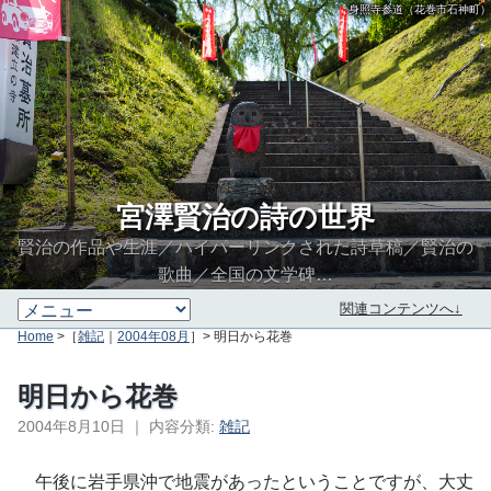
身照寺参道（花巻市石神町）
宮澤賢治の詩の世界
賢治の作品や生涯／ハイパーリンクされた詩草稿／賢治の
歌曲／全国の文学碑…
関連コンテンツへ↓
Home
>［
雑記
｜
2004年08月
］> 明日から花巻
明日から花巻
2004年8月10日
｜
内容分類:
雑記
∮∬
午後に岩手県沖で地震があったということですが、大丈