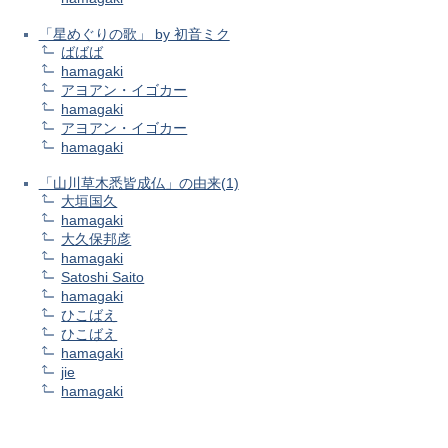
「星めぐりの歌」 by 初音ミク
ばばば
hamagaki
アヨアン・イゴカー
hamagaki
アヨアン・イゴカー
hamagaki
「山川草木悉皆成仏」の由来(1)
大垣国久
hamagaki
大久保邦彦
hamagaki
Satoshi Saito
hamagaki
ひこばえ
ひこばえ
hamagaki
jie
hamagaki