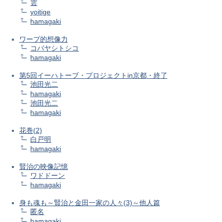
雲
yoitige
hamagaki
ワープ的想像力
コバヤシトシコ
hamagaki
第5回イーハトーブ・プロジェクトin京都・終了
池田光二
hamagaki
池田光二
hamagaki
花巻(2)
白戸明
hamagaki
賢治の映像記憶
ワドドーン
hamagaki
身も魂も～賢治と金田一家の人々(3)～他人篇
匿名
hamagaki