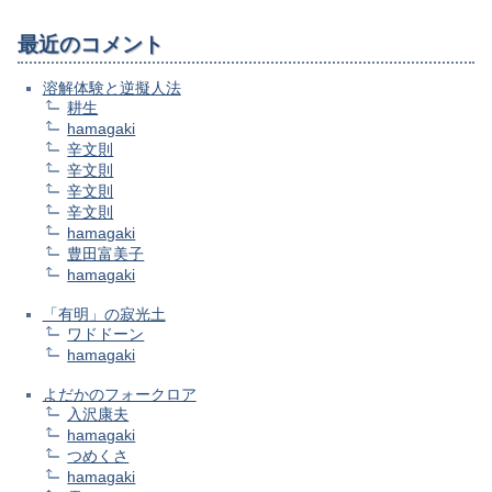
最近のコメント
溶解体験と逆擬人法
耕生
hamagaki
辛文則
辛文則
辛文則
辛文則
hamagaki
豊田富美子
hamagaki
「有明」の寂光土
ワドドーン
hamagaki
よだかのフォークロア
入沢康夫
hamagaki
つめくさ
hamagaki