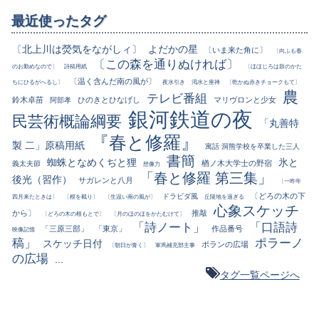
最近使ったタグ
〔北上川は熒気をながしィ〕
よだかの星
〔いま来た角に〕
〔向ふも春
〔この森を通りぬければ〕
のお勤めなので〕
詩稿用紙
〔ほほじろは鼓のかた
〔温く含んだ南の風が〕
ちにひるがへるし〕
夜水引き
渇水と座禅
〔乾かぬ赤きチョークもて〕
農
テレビ番組
鈴木卓苗
ひのきとひなげし
マリヴロンと少女
阿部孝
銀河鉄道の夜
民芸術概論綱要
「丸善特
『春と修羅』
製 二」原稿用紙
寓話 洞熊学校を卒業した三人
書簡
蜘蛛となめくぢと狸
氷と
楢ノ木大学士の野宿
義太夫節
想像力
「春と修羅 第三集」
後光（習作）
サガレンと八月
〔一昨年
〔どろの木の下
ドラビダ風
四月来たときは〕
〔根を截り〕
〔生温い南の風が〕
丘陵地を過ぎる
心象スケッチ
から〕
推敲
〔どろの木の根もとで〕
〔月のほのほをかたむけて〕
「詩ノート」
「口語詩
「三原三部」
「東京」
作品番号
映像記憶
稿」
ポラーノ
スケッチ日付
ポランの広場
〔朝日が青く〕
軍馬補充部主事
の広場
...
タグ一覧ページへ