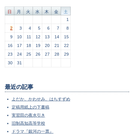
日
月
火
水
木
金
土
1
2
3
4
5
6
7
8
9
10
11
12
13
14
15
16
17
18
19
20
21
22
23
24
25
26
27
28
29
30
31
最近の記事
よだか、かわせみ、はちすずめ
定稿用紙上の下書稿
実習田の夜水引き
旧制高知高等学校
ドラマ『銀河の一票』