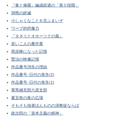
『春と修羅』編成経過の「第０段階」
洞熊の絶滅
小しゃくなことを言ふまいぞ
ワープ的想像力
『タネリとオホーツクの風』
若い二人の農作業
馬泥棒になった記憶
賢治の映像記憶
作品番号消失の理由
作品番号･日付の喪失(2)
作品番号･日付の喪失(1)
軍馬補充部六原支部
夏至祭の夜の広場
そもそも拙者ほんものの清教徒ならば
政次郎の「資本主義の精神」