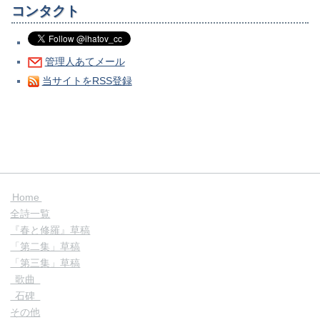
コンタクト
管理人あてメール
当サイトをRSS登録
Home
全詩一覧
『春と修羅』草稿
「第二集」草稿
「第三集」草稿
歌曲
石碑
その他