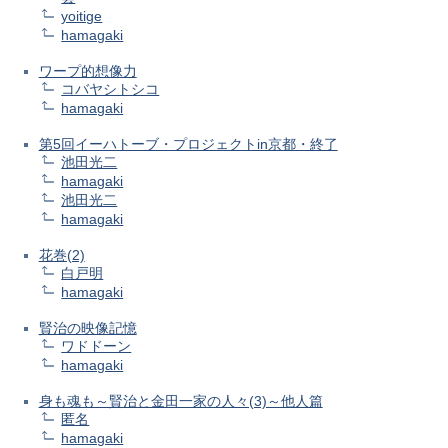
yoitige
hamagaki
ワープ的想像力
コバヤシトシコ
hamagaki
第5回イーハトーブ・プロジェクトin京都・終了
池田光二
hamagaki
池田光二
hamagaki
花巻(2)
白戸明
hamagaki
賢治の映像記憶
ワドドーン
hamagaki
身も魂も～賢治と金田一家の人々(3)～他人篇
匿名
hamagaki