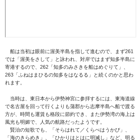
船は当初は眼前に渥美半島を指して進むので、まず261
では「渥美をさして」と詠われ、対岸ではまず知多半島に
寄港するので、262「知多のみさきを船はめぐりて」、
263「ふねはまひるの知多をはなるる」と続くのかと思わ
れます。
当時は、東日本から伊勢神宮に参拝するには、東海道線
で名古屋を回って行くよりも蒲郡から志摩半島へ船で渡る
方が、時間も運賃も格段に節約でき、また伊勢湾の海上は
風光も明媚で、人気の航路だったようです。
賢治の短歌でも、「そらはれて／くらべはうかび」、
「海のきらめき」、「ひかりはとはに明滅し」など、明る