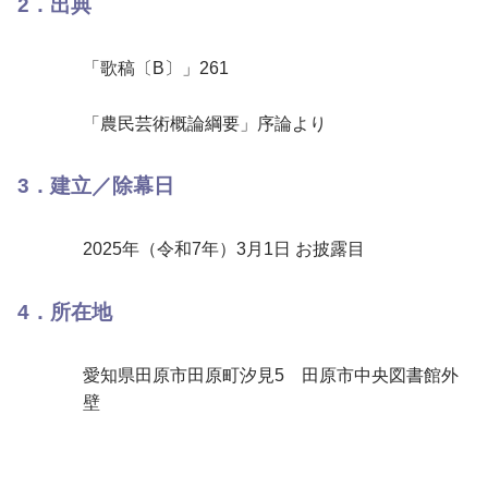
2．出典
「歌稿〔B〕」261
「農民芸術概論綱要」序論より
3．建立／除幕日
2025年（令和7年）3月1日 お披露目
4．所在地
愛知県田原市田原町汐見5 田原市中央図書館外
壁