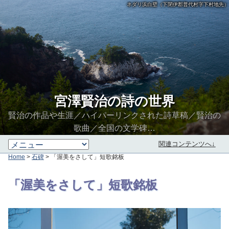
ネダリ浜白壁（下閉伊郡普代村字下村地先）
宮澤賢治の詩の世界
賢治の作品や生涯／ハイパーリンクされた詩草稿／賢治の
歌曲／全国の文学碑…
関連コンテンツへ↓
Home
>
石碑
> 「渥美をさして」短歌銘板
∮∬
「渥美をさして」短歌銘板