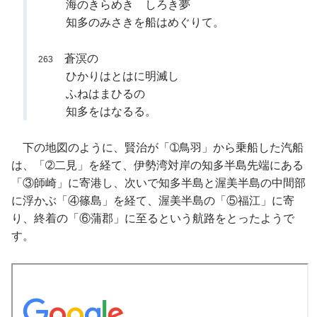
海のきらめき しろき夢
知多のみさきを船はめぐりて。
蒼溟の
263
ひかりはとはに明滅し
ふねはまひるの
知多をはなるる。
下の地図のように、賢治が「➀鳥羽」から乗船した汽船
は、「➁二見」を経て、伊勢湾対岸の知多半島先端にある
「③師崎」に寄港し、次いで知多半島と渥美半島の中間部
に浮かぶ「④篠島」を経て、渥美半島の「⑤福江」に寄
り、終着の「⑥蒲郡」に至るという航路をとったようで
す。