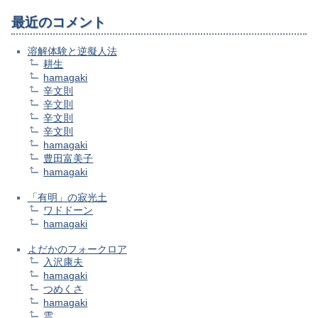
最近のコメント
溶解体験と逆擬人法
耕生
hamagaki
辛文則
辛文則
辛文則
辛文則
hamagaki
豊田富美子
hamagaki
「有明」の寂光土
ワドドーン
hamagaki
よだかのフォークロア
入沢康夫
hamagaki
つめくさ
hamagaki
雲