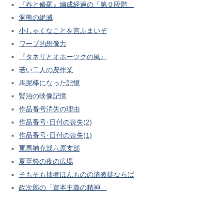
『春と修羅』編成経過の「第０段階」
洞熊の絶滅
小しゃくなことを言ふまいぞ
ワープ的想像力
『タネリとオホーツクの風』
若い二人の農作業
馬泥棒になった記憶
賢治の映像記憶
作品番号消失の理由
作品番号･日付の喪失(2)
作品番号･日付の喪失(1)
軍馬補充部六原支部
夏至祭の夜の広場
そもそも拙者ほんものの清教徒ならば
政次郎の「資本主義の精神」