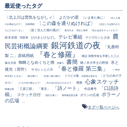
最近使ったタグ
〔北上川は熒気をながしィ〕
よだかの星
〔いま来た角に〕
〔向ふも春
〔この森を通りぬければ〕
のお勤めなので〕
詩稿用紙
〔ほほじろは鼓のかた
〔温く含んだ南の風が〕
ちにひるがへるし〕
夜水引き
渇水と座禅
〔乾かぬ赤きチョークもて〕
農
テレビ番組
鈴木卓苗
ひのきとひなげし
マリヴロンと少女
阿部孝
銀河鉄道の夜
民芸術概論綱要
「丸善特
『春と修羅』
製 二」原稿用紙
寓話 洞熊学校を卒業した三人
書簡
蜘蛛となめくぢと狸
氷と
楢ノ木大学士の野宿
義太夫節
想像力
「春と修羅 第三集」
後光（習作）
サガレンと八月
〔一昨年
〔どろの木の下
ドラビダ風
四月来たときは〕
〔根を截り〕
〔生温い南の風が〕
丘陵地を過ぎる
心象スケッチ
から〕
推敲
〔どろの木の根もとで〕
〔月のほのほをかたむけて〕
「詩ノート」
「口語詩
「三原三部」
「東京」
作品番号
映像記憶
稿」
ポラーノ
スケッチ日付
ポランの広場
〔朝日が青く〕
軍馬補充部主事
の広場
...
タグ一覧ページへ