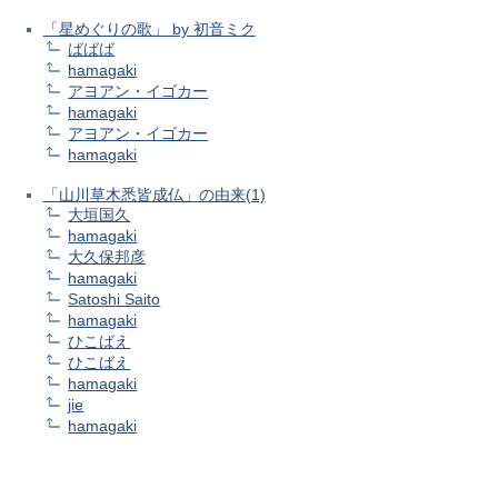
「星めぐりの歌」 by 初音ミク
ばばば
hamagaki
アヨアン・イゴカー
hamagaki
アヨアン・イゴカー
hamagaki
「山川草木悉皆成仏」の由来(1)
大垣国久
hamagaki
大久保邦彦
hamagaki
Satoshi Saito
hamagaki
ひこばえ
ひこばえ
hamagaki
jie
hamagaki