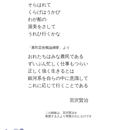
そらはれて
くらげはうかび
わが船の
渥美をさして
うれひ行くかな
「農民芸術概論綱要」より
おれたちはみな農民である
ずいぶん忙しく仕事もつらい
正しく強く生きるとは
銀河系を自らの中に意識して
これに応じて行くことである
宮沢賢治
この銘板は、宮沢賢治を
敬愛する人より寄贈されたものです