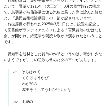
銘板の形は、波や宇宙をイメージしたデザインだという
ことで、賢治が1916年（大正5年）3月の修学旅行の帰途
で、鳥羽港から蒲郡港に渡る汽船に乗った際に詠んだ短歌
と、「農民芸術概論綱要」の一節が記されています。
お披露目が行われた2025年3月1日には、設置を記念し
て図書館ボランティアの方々による「宮沢賢治のおはなし
会」が開かれ、紙芝居や朗読や歌が上演されたということ
です。
愛知県を題材とした賢治の作品というのは、確かに少な
いようですが、この短歌も含めた次の三つがあります。
そらはれて
261
くらげはうかび
わが船の
渥美をさしてうれひ行くかな。
明滅の
262