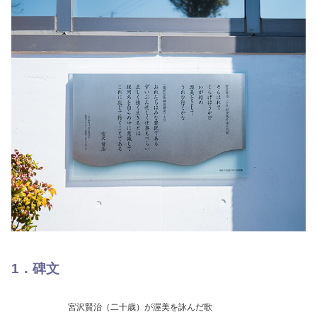
1．碑文
宮沢賢治（二十歳）が渥美を詠んだ歌