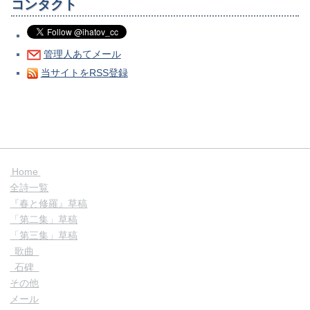
コンタクト
管理人あてメール
当サイトをRSS登録
Home
全詩一覧
『春と修羅』草稿
「第二集」草稿
「第三集」草稿
歌曲
石碑
その他
メール