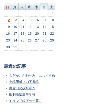
日
月
火
水
木
金
土
1
2
3
4
5
6
7
8
9
10
11
12
13
14
15
16
17
18
19
20
21
22
23
24
25
26
27
28
29
30
31
最近の記事
よだか、かわせみ、はちすずめ
定稿用紙上の下書稿
実習田の夜水引き
旧制高知高等学校
ドラマ『銀河の一票』