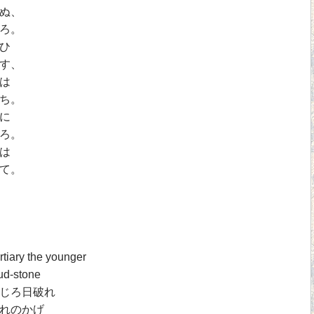
ぬ、
ろ。
ひ
す、
は
ち。
に
ろ。
は
て。
rtiary the younger
ud-stone
じろ日破れ
れのかげ