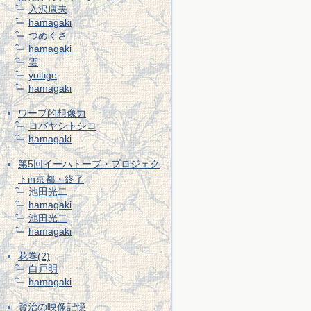
入沢康夫
hamagaki
つめくさ
hamagaki
雲
yoitige
hamagaki
ワープ的想像力
コバヤシトシコ
hamagaki
第5回イーハトーブ・プロジェク
トin京都・終了
池田光二
hamagaki
池田光二
hamagaki
花巻(2)
白戸明
hamagaki
賢治の映像記憶