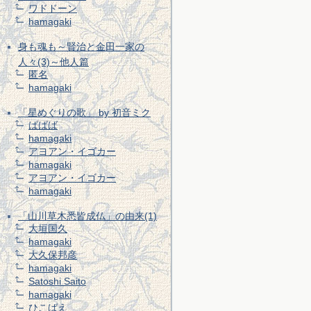
ワドドーン
hamagaki
身も魂も～賢治と金田一家の
人々(3)～他人篇
匿名
hamagaki
「星めぐりの歌」 by 初音ミク
ばばば
hamagaki
アヨアン・イゴカー
hamagaki
アヨアン・イゴカー
hamagaki
「山川草木悉皆成仏」の由来(1)
大垣国久
hamagaki
大久保邦彦
hamagaki
Satoshi Saito
hamagaki
ひこばえ