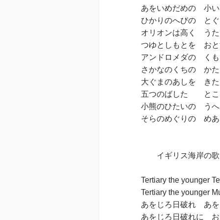
あをいめだめの 小い
ひかりのへびの とぐ
オリオンは高く うた
つゆとしもとを おと
アンドロメダの くも
さかなのくちの かた
大ぐまのあしを きた
五つのばした とこ
小熊のひたいの うへ
そらのめぐりの めあ
イギリス海岸の歌
Tertiary the younger Te
Tertiary the younger M
あをじろ日破れ あを
あをじろ日破れに お