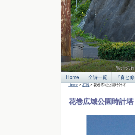
賢治の
Home
全詩一覧
『春と修
Home
>
石碑
> 花巻広域公園時計塔
花巻広域公園時計塔