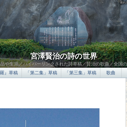
「敗れ
宮澤賢治の詩の世界
作品や生涯／ハイパーリンクされた詩草稿／賢治の歌曲／全国
羅』草稿
「第二集」草稿
「第三集」草稿
歌曲
∮∬