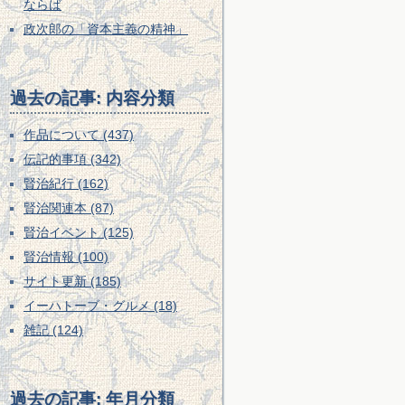
ならば
政次郎の「資本主義の精神」
過去の記事: 内容分類
作品について (437)
伝記的事項 (342)
賢治紀行 (162)
賢治関連本 (87)
賢治イベント (125)
賢治情報 (100)
サイト更新 (185)
イーハトーブ・グルメ (18)
雑記 (124)
過去の記事: 年月分類