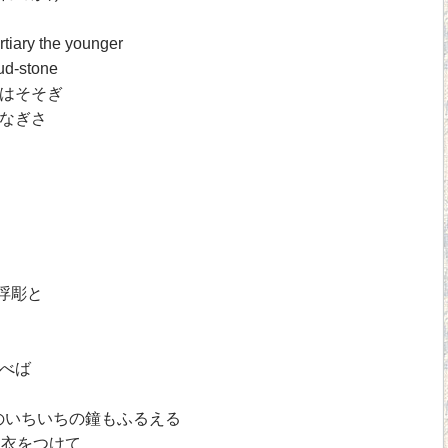
rtiary the younger
ud-stone
はそそぎ
なぎさ
浮彫と
べば
のいちいちの鐘もふるえる
白衣をつけて