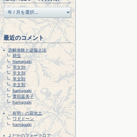
最近のコメント
溶解体験と逆擬人法
耕生
hamagaki
辛文則
辛文則
辛文則
辛文則
hamagaki
豊田富美子
hamagaki
「有明」の寂光土
ワドドーン
hamagaki
よだかのフォークロア