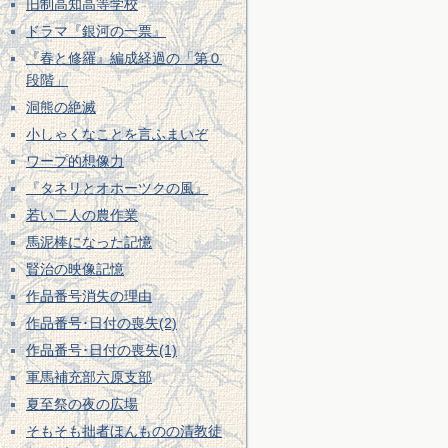
旧制高知高等学校
ドラマ『銀河の一票』
『春と修羅』編成経過の「第０
段階」
洞熊の絶滅
小しゃくなことを言ふまいぞ
ワープ的想像力
『タネリとオホーツクの風』
若い二人の農作業
馬泥棒になった記憶
賢治の映像記憶
作品番号消失の理由
作品番号･日付の喪失(2)
作品番号･日付の喪失(1)
軍馬補充部六原支部
夏至祭の夜の広場
そもそも拙者ほんものの清教徒