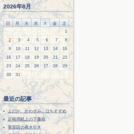
2026年8月
日
月
火
水
木
金
土
1
2
3
4
5
6
7
8
9
10
11
12
13
14
15
16
17
18
19
20
21
22
23
24
25
26
27
28
29
30
31
最近の記事
よだか、かわせみ、はちすずめ
定稿用紙上の下書稿
実習田の夜水引き