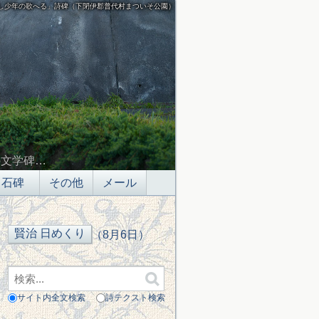
し少年の歌へる」詩碑（下閉伊郡普代村まついそ公園）
の文学碑…
石碑
その他
メール
（8月6日）
サイト内全文検索
詩テクスト検索