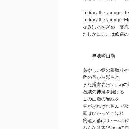
Tertiary the younger Te
Tertiary the younger M
なみはあをざめ 支流
たしかにここは修羅の
早池峰山巓
あやしい鉄の隈取りや
数の苔から彩られ
また捕虜岩
の
(ゼノリス)
石絨の神経を懸ける
この山巓の岩組を
雲がきれぎれ叫んで飛
露はひかってこぼれ
釣鐘人蔘
(ブリューベル)
みんなは木綿
の
(ゆふ)