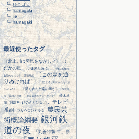
ひこばえ
hamagaki
jie
hamagaki
最近使ったタグ
〔北上川は熒気をながしィ〕
よ
だかの星
〔いま来た角に〕
〔向ふも春の
〔この森を通
お勤めなので〕
詩稿用紙
りぬければ〕
〔ほほじろは鼓のかたちにひ
〔温く含んだ南の風が〕
るがへるし〕
夜水引
鈴木卓
き
渇水と座禅
〔乾かぬ赤きチョークもて〕
テレビ
苗
ひのきとひなげし
阿部孝
農民芸
番組
マリヴロンと少女
銀河鉄
術概論綱要
道の夜
「丸善特製 二」原