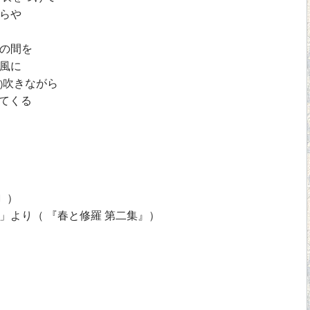
らや
の間を
風に
吹きながら
)
てくる
〕）
」より（ 『春と修羅 第二集』）