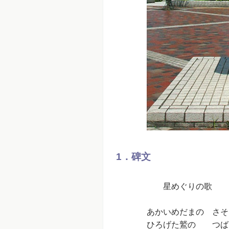
1．碑文
星めぐりの歌
あかいめだまの さそ
ひろげた鷲の つば