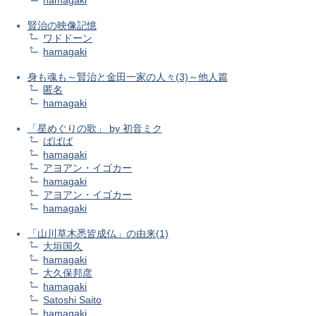
賢治の映像記憶
ワドドーン
hamagaki
身も魂も～賢治と金田一家の人々(3)～他人篇
匿名
hamagaki
「星めぐりの歌」 by 初音ミク
ばばば
hamagaki
アヨアン・イゴカー
hamagaki
アヨアン・イゴカー
hamagaki
「山川草木悉皆成仏」の由来(1)
大垣国久
hamagaki
大久保邦彦
hamagaki
Satoshi Saito
hamagaki