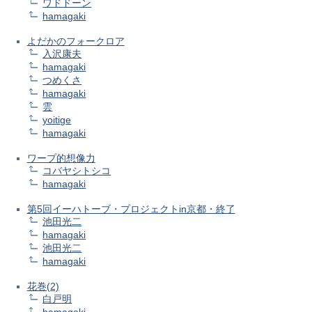
ワドドーン
hamagaki
よだかのフォークロア
入沢康夫
hamagaki
つめくさ
hamagaki
雲
yoitige
hamagaki
ワープ的想像力
コバヤシトシコ
hamagaki
第5回イーハトーブ・プロジェクトin京都・終了
池田光二
hamagaki
池田光二
hamagaki
花巻(2)
白戸明
hamagaki