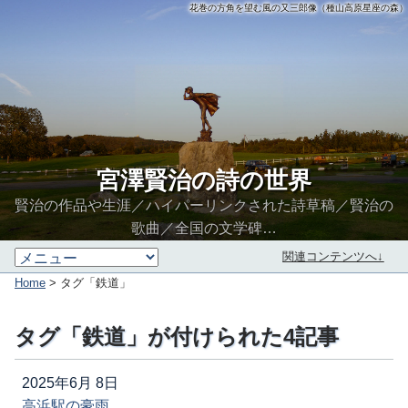
花巻の方角を望む風の又三郎像（種山高原星座の森）
宮澤賢治の詩の世界
賢治の作品や生涯／ハイパーリンクされた詩草稿／賢治の
歌曲／全国の文学碑…
関連コンテンツへ↓
Home
> タグ「鉄道」
タグ「鉄道」が付けられた4記事
2025年6月 8日
高浜駅の豪雨