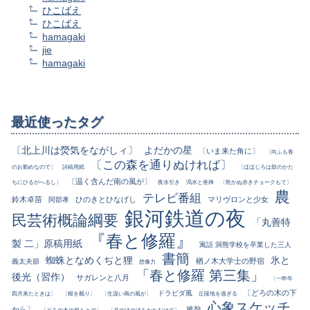
ひこばえ
ひこばえ
hamagaki
jie
hamagaki
最近使ったタグ
〔北上川は熒気をながしィ〕
よだかの星
〔いま来た角に〕
〔向ふも春
〔この森を通りぬければ〕
のお勤めなので〕
詩稿用紙
〔ほほじろは鼓のかた
〔温く含んだ南の風が〕
ちにひるがへるし〕
夜水引き
渇水と座禅
〔乾かぬ赤きチョークもて〕
農
テレビ番組
鈴木卓苗
ひのきとひなげし
マリヴロンと少女
阿部孝
銀河鉄道の夜
民芸術概論綱要
「丸善特
『春と修羅』
製 二」原稿用紙
寓話 洞熊学校を卒業した三人
書簡
蜘蛛となめくぢと狸
氷と
楢ノ木大学士の野宿
義太夫節
想像力
「春と修羅 第三集」
後光（習作）
サガレンと八月
〔一昨年
〔どろの木の下
ドラビダ風
四月来たときは〕
〔根を截り〕
〔生温い南の風が〕
丘陵地を過ぎる
心象スケッチ
から〕
推敲
〔どろの木の根もとで〕
〔月のほのほをかたむけて〕