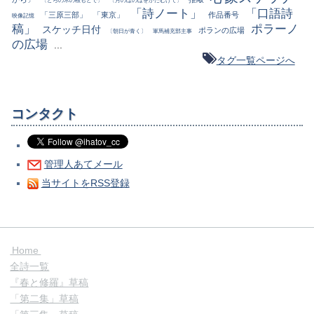
「詩ノート」
「口語詩
「三原三部」
「東京」
作品番号
映像記憶
稿」
ポラーノ
スケッチ日付
ポランの広場
〔朝日が青く〕
軍馬補充部主事
の広場
...
タグ一覧ページへ
コンタクト
管理人あてメール
当サイトをRSS登録
Home
全詩一覧
『春と修羅』草稿
「第二集」草稿