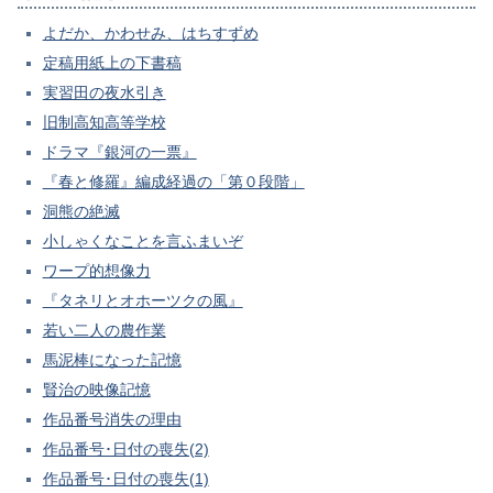
よだか、かわせみ、はちすずめ
定稿用紙上の下書稿
実習田の夜水引き
旧制高知高等学校
ドラマ『銀河の一票』
『春と修羅』編成経過の「第０段階」
洞熊の絶滅
小しゃくなことを言ふまいぞ
ワープ的想像力
『タネリとオホーツクの風』
若い二人の農作業
馬泥棒になった記憶
賢治の映像記憶
作品番号消失の理由
作品番号･日付の喪失(2)
作品番号･日付の喪失(1)