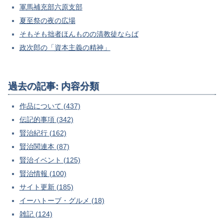
軍馬補充部六原支部
夏至祭の夜の広場
そもそも拙者ほんものの清教徒ならば
政次郎の「資本主義の精神」
過去の記事: 内容分類
作品について (437)
伝記的事項 (342)
賢治紀行 (162)
賢治関連本 (87)
賢治イベント (125)
賢治情報 (100)
サイト更新 (185)
イーハトーブ・グルメ (18)
雑記 (124)