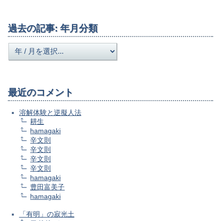
過去の記事: 年月分類
最近のコメント
溶解体験と逆擬人法
耕生
hamagaki
辛文則
辛文則
辛文則
辛文則
hamagaki
豊田富美子
hamagaki
「有明」の寂光土