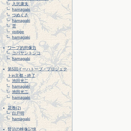
入沢康夫
hamagaki
つめくさ
hamagaki
雲
yoitige
hamagaki
ワープ的想像力
コバヤシトシコ
hamagaki
第5回イーハトーブ・プロジェク
トin京都・終了
池田光二
hamagaki
池田光二
hamagaki
花巻(2)
白戸明
hamagaki
賢治の映像記憶