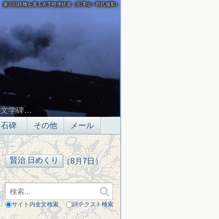
瀬川旧鉄橋を渡る岩手軽便鉄道（宮澤信一郎氏撮影）
の文学碑…
石碑
その他
メール
（8月7日）
サイト内全文検索
詩テクスト検索