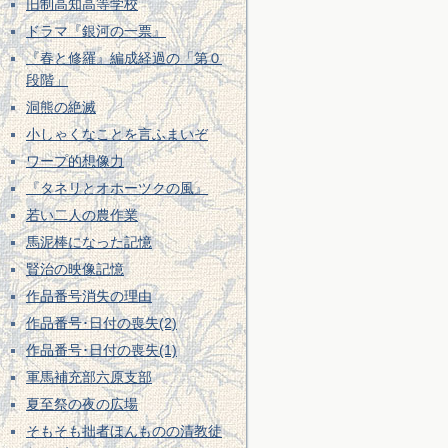
旧制高知高等学校
ドラマ『銀河の一票』
『春と修羅』編成経過の「第０
段階」
洞熊の絶滅
小しゃくなことを言ふまいぞ
ワープ的想像力
『タネリとオホーツクの風』
若い二人の農作業
馬泥棒になった記憶
賢治の映像記憶
作品番号消失の理由
作品番号･日付の喪失(2)
作品番号･日付の喪失(1)
軍馬補充部六原支部
夏至祭の夜の広場
そもそも拙者ほんものの清教徒