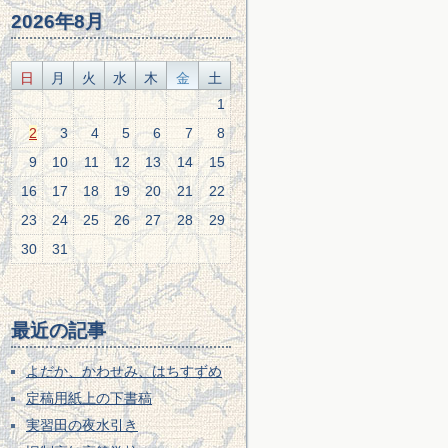
2026年8月
日
月
火
水
木
金
土
1
2
3
4
5
6
7
8
9
10
11
12
13
14
15
16
17
18
19
20
21
22
23
24
25
26
27
28
29
30
31
最近の記事
よだか、かわせみ、はちすずめ
定稿用紙上の下書稿
実習田の夜水引き