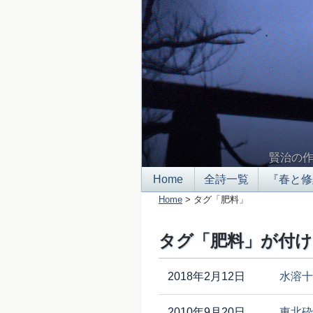
賢治の
Home
全詩一覧
『春と修
Home
> タグ「肥料」
タグ「肥料」が付け
2018年2月12日
水溶十
2010年9月20日
東北砕