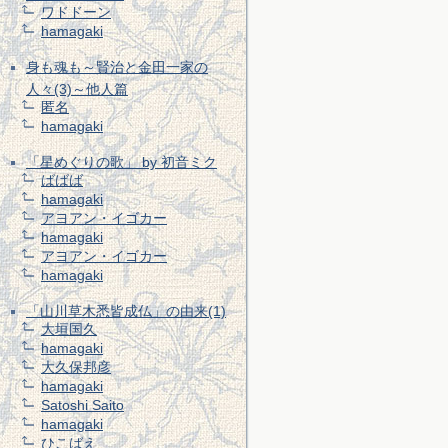
ワドドーン
hamagaki
身も魂も～賢治と金田一家の
人々(3)～他人篇
匿名
hamagaki
「星めぐりの歌」 by 初音ミク
ばばば
hamagaki
アヨアン・イゴカー
hamagaki
アヨアン・イゴカー
hamagaki
「山川草木悉皆成仏」の由来(1)
大垣国久
hamagaki
大久保邦彦
hamagaki
Satoshi Saito
hamagaki
ひこばえ