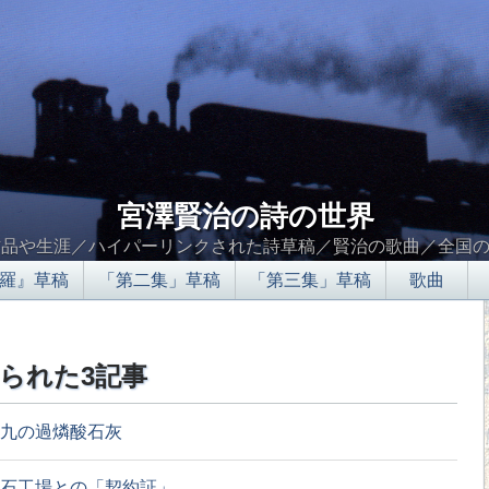
宮澤賢治の詩の世界
作品や生涯／ハイパーリンクされた詩草稿／賢治の歌曲／全国
羅』草稿
「第二集」草稿
「第三集」草稿
歌曲
られた3記事
九の過燐酸石灰
石工場との「契約証」