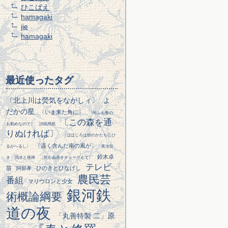
ひこばえ
hamagaki
jie
hamagaki
最近使ったタグ
〔北上川は熒気をながしィ〕
よ
だかの星
〔いま来た角に〕
〔向ふも春の
〔この森を通
お勤めなので〕
詩稿用紙
りぬければ〕
〔ほほじろは鼓のかたちにひ
〔温く含んだ南の風が〕
るがへるし〕
夜水引
鈴木卓
き
渇水と座禅
〔乾かぬ赤きチョークもて〕
テレビ
苗
ひのきとひなげし
阿部孝
農民芸
番組
マリヴロンと少女
銀河鉄
術概論綱要
道の夜
「丸善特製 二」原