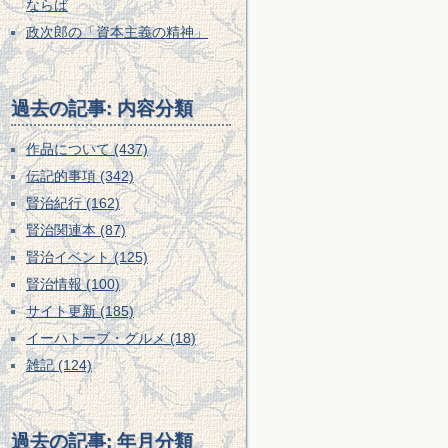
ならば
政次郎の「資本主義の精神」
過去の記事: 内容分類
作品について (437)
伝記的事項 (342)
賢治紀行 (162)
賢治関連本 (87)
賢治イベント (125)
賢治情報 (100)
サイト更新 (185)
イーハトーブ・グルメ (18)
雑記 (124)
過去の記事: 年月分類