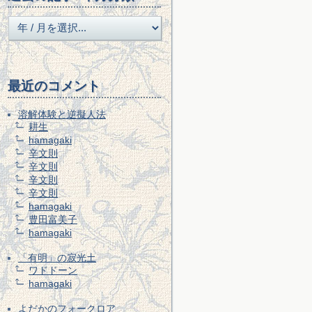
最近のコメント
溶解体験と逆擬人法
耕生
hamagaki
辛文則
辛文則
辛文則
辛文則
hamagaki
豊田富美子
hamagaki
「有明」の寂光土
ワドドーン
hamagaki
よだかのフォークロア