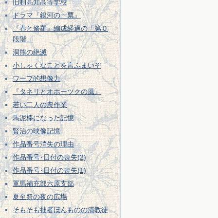
旧制高知高等学校
ドラマ『銀河の一票』
『春と修羅』編成経過の「第０
段階」
洞熊の絶滅
小しゃくなことを言ふまいぞ
ワープ的想像力
『タネリとオホーツクの風』
若い二人の農作業
馬泥棒になった記憶
賢治の映像記憶
作品番号消失の理由
作品番号･日付の喪失(2)
作品番号･日付の喪失(1)
軍馬補充部六原支部
夏至祭の夜の広場
そもそも拙者ほんものの清教徒