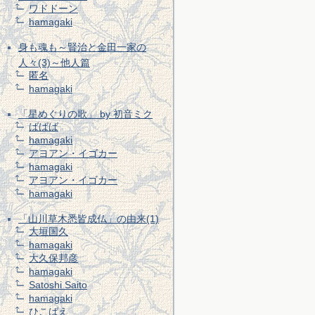
ワドドーン
hamagaki
身も魂も～賢治と金田一家の
人々(3)～他人篇
匿名
hamagaki
「星めぐりの歌」 by 初音ミク
ばばば
hamagaki
アヨアン・イゴカー
hamagaki
アヨアン・イゴカー
hamagaki
「山川草木悉皆成仏」の由来(1)
大垣国久
hamagaki
大久保邦彦
hamagaki
Satoshi Saito
hamagaki
ひこばえ