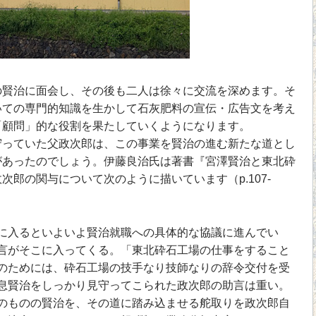
賢治に面会し、その後も二人は徐々に交流を深めます。そ
いての専門的知識を生かして石灰肥料の宣伝・広告文を考え
「顧問」的な役割を果たしていくようになります。
っていた父政次郎は、この事業を賢治の進む新たな道とし
があったのでしょう。伊藤良治氏は著書『宮澤賢治と東北砕
次郎の関与について次のように描いています（p.107-
入るといよいよ賢治就職への具体的な協議に進んでい
言がそこに入ってくる。「東北砕石工場の仕事をすること
のためには、砕石工場の技手なり技師なりの辞令交付を受
息賢治をしっかり見守ってこられた政次郎の助言は重い。
のものの賢治を、その道に踏み込ませる舵取りを政次郎自