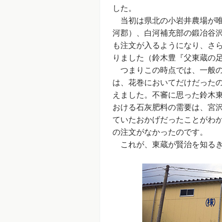
した。
当初は県北の小岩井農場が唯
河郡）、白河補充部の鍛冶谷
も注文が入るようになり、さ
りました（鈴木豊『父東蔵の足
つまりこの時点では、一般の
は、花巻においてだけだった
えました。不審に思った鈴木
おける石灰肥料の需要は、宮
ていたおかげだったことがわ
の注文がなかったのです。
これが、東蔵が賢治を知るき