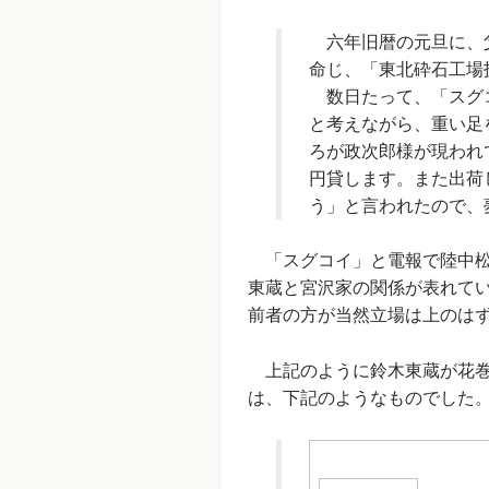
六年旧暦の元旦に、父
命じ、「東北砕石工場
数日たって、「スグコ
と考えながら、重い足
ろが政次郎様が現われ
円貸します。また出荷
う」と言われたので、
「スグコイ」と電報で陸中松
東蔵と宮沢家の関係が表れて
前者の方が当然立場は上のは
上記のように鈴木東蔵が花巻
は、下記のようなものでした