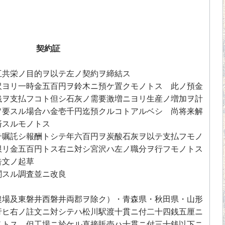
契約証
互共栄ノ目的ヲ以テ左ノ契約ヲ締結ス
沢ヨリ一時金五百円ヲ鈴木ニ預ケ置クモノトス 此ノ預金
銭ヲ支払フコト但シ石灰ノ需要激増ニヨリ生産ノ増加ヲ計
ヲ要スル場合ハ金壱千円迄預クルコトアルベシ 尚将来解
済スルモノトス
テ嘱託シ報酬トシテ年六百円ヲ炭酸石灰ヲ以テ支払フモノ
限リ金五百円トス右ニ対シ宮沢ハ左ノ職分ヲ行フモノトス
文ノ起草
スル調査並ニ改良
農場及東磐井西磐井両郡ヲ除ク）・青森県・秋田県・山形
行ヒ右ノ註文ニ対シテハ松川駅渡十貫ニ付二十四銭五厘ニ
ノトス 但工場ニ於ケル直接販売ハ十貫ニ付三十銭以下ニ