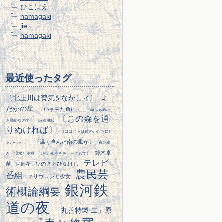
ひこばえ
hamagaki
jie
hamagaki
最近使ったタグ
〔北上川は熒気をながしィ〕
よ
だかの星
〔いま来た角に〕
〔向ふも春の
〔この森を通
お勤めなので〕
詩稿用紙
りぬければ〕
〔ほほじろは鼓のかたちにひ
〔温く含んだ南の風が〕
るがへるし〕
夜水引
鈴木卓
き
渇水と座禅
〔乾かぬ赤きチョークもて〕
テレビ
苗
ひのきとひなげし
阿部孝
農民芸
番組
マリヴロンと少女
銀河鉄
術概論綱要
道の夜
「丸善特製 二」原