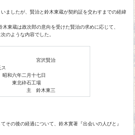
いましたが、賢治と鈴木東蔵が契約証を交わすまでの経緯
、鈴木東蔵は政次郎の意向を受けた賢治の求めに応じて、
は次のような内容でした。
沢賢治
託ス
二月十七日
石工場
鈴木東三
てその後の経過について、鈴木實著『出会いの人びと』
。