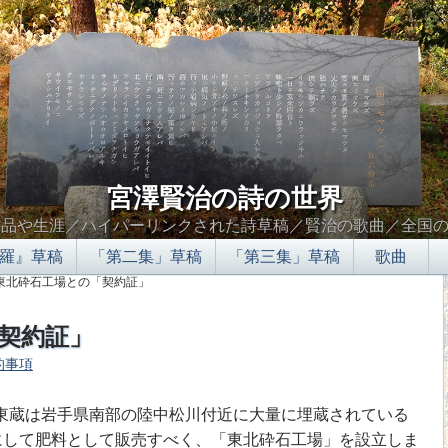
宮澤賢治の詩の世界
作品や生涯／ハイパーリンクされた詩草稿／賢治の歌曲／全国
羅』草稿
「第二集」草稿
「第三集」草稿
歌曲
 東北砕石工場との「契約証」
契約証」
的事項
∮∬
木東蔵は岩手県南部の陸中松川付近に大量に埋蔵されている
にして肥料として販売すべく、「東北砕石工場」を設立しま