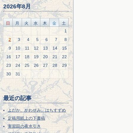
2026年8月
日
月
火
水
木
金
土
1
2
3
4
5
6
7
8
9
10
11
12
13
14
15
16
17
18
19
20
21
22
23
24
25
26
27
28
29
30
31
最近の記事
よだか、かわせみ、はちすずめ
定稿用紙上の下書稿
実習田の夜水引き