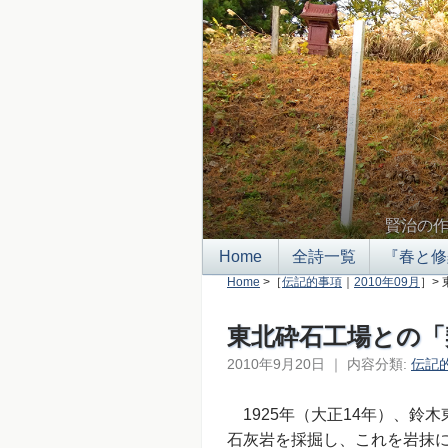
賢治の
Home
全詩一覧
『春と修
Home
>［
伝記的事項
｜
2010年09月
］>
東北砕石工場との「
2010年9月20日
｜
内容分類:
伝記
1925年（大正14年）、鈴
石灰岩を採掘し、これを岩抹