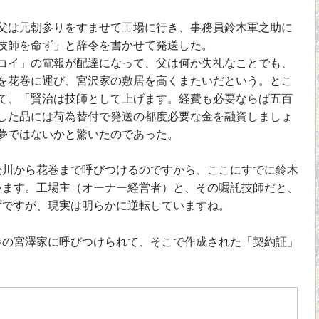
は元朝参りをすませて工場に行き、事務員鈴木軍之助に
技師を命ず」と辞令を書かせて発送した。
イ」の電報が配達になって、父は何か失礼なことでも、
を花巻に運び、宮沢家の敷居を高くまたいだという。とこ
て、「賢治は技師として上げます。経費も必要ならば五百
した品には荷為替付で発送の都度必要な金を融資しましょ
夢ではないかと驚いたのであった。
川から花巻まで呼びつけるのですから、ここにすでに鈴木
います。工場主（オーナー経営者）と、その嘱託技師だと、
ずですが、現実は明らかに逆転していますね。
の宮澤家に呼びつけられて、そこで作成された「契約証」
。