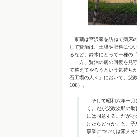
東蔵は宮沢家を訪ねて病床の
して賢治は、土壌や肥料につ
るなど、鈴木にとって一種の
一方、賢治の病の回復を見守
て整えてやろうという気持ち
石工場の人々』において、父政
108）。
そして昭和六年一月に
く。だが父政次郎の助
には同意する。だがそ
けたらどうか」と。子
事業については素人そ