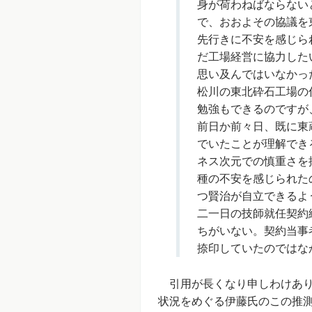
身が荷わねばならない
で、おおよその協議を
先行きに不安を感じら
だ工場経営に協力した
思い及んではいなかっ
松川の東北砕石工場の
勉強もできるのですが
前日か前々日、既に東
でいたことが理解でき
ネス次元での慎重さを
種の不安を感じられた
つ賢治が自立できるよ
二一日の技師就任契約
ちがいない。契約当事
捺印していたのではな
引用が長くなり申しわけあり
状況をめぐる伊藤氏のこの推