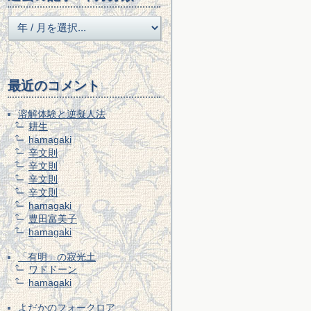
最近のコメント
溶解体験と逆擬人法
耕生
hamagaki
辛文則
辛文則
辛文則
辛文則
hamagaki
豊田富美子
hamagaki
「有明」の寂光土
ワドドーン
hamagaki
よだかのフォークロア