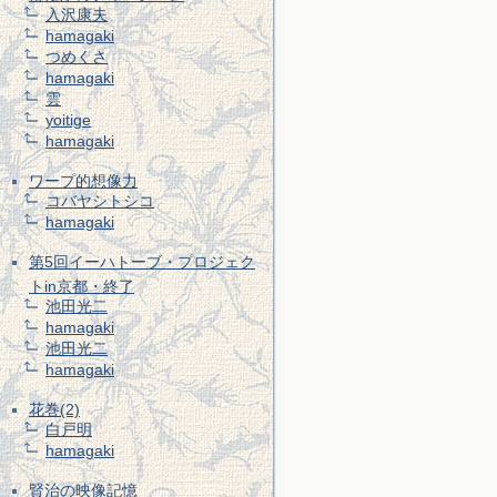
入沢康夫
hamagaki
つめくさ
hamagaki
雲
yoitige
hamagaki
ワープ的想像力
コバヤシトシコ
hamagaki
第5回イーハトーブ・プロジェク
トin京都・終了
池田光二
hamagaki
池田光二
hamagaki
花巻(2)
白戸明
hamagaki
賢治の映像記憶