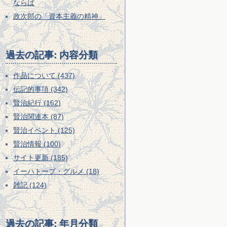
ならば
政次郎の「資本主義の精神」
過去の記事: 内容分類
作品について (437)
伝記的事項 (342)
賢治紀行 (162)
賢治関連本 (87)
賢治イベント (125)
賢治情報 (100)
サイト更新 (185)
イーハトーブ・グルメ (18)
雑記 (124)
過去の記事: 年月分類