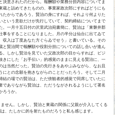
と決意されたのだから。報酬額や業務分担内容についてま
東蔵と詰めてきたものの、事業家政次郎にすればどうにも
れたからであろう。賢治の身にすれば、それより何よりた
いという意欲だけが先行していて、契約締結についてまで
た。一月十五日付の沢里武治宛書簡に、賢治は「東磐井郡
仕事をすることになりました。月の半分は仙台に出てゐて
、収入は丁度あなた方ぐらゐでせう」と書いている。その
蔵と賢治間で報酬額や役割分担についての話し合いが進ん
る。しかし賢治を見ていた父政次郎の目からすれば、ビジ
抜きにした「お手伝い」的感覚のままに見える賢治に、一
のは当然だった。賢治の先行きをあやぶみながら、なお且
うにとの念願を抱きながらのことだったろう。そして二月
締結の場での賢治は、ただ傍観者的感覚で同席していたに
者でありながら賢治は、ただうながされるようにして署名
かろうか。
ません。しかし、賢治と東蔵の関係に父親が介入してくる
測は、たしかに的を射たものだろうと私も感じます。