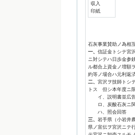
収入
印紙
石灰事業賛助ノ為相
一、
信証金トシテ宮
ニ対シテハ日歩金参
ル都合上資金ノ増額
約等ノ場合ハ元利返
二、
宮沢ヲ技師トシ
トス 但シ本年度ニ
イ、説明書並広告
ロ、炭酸石灰ニ関
ハ、照会回答
三、
岩手県（小岩井
県ノ宣伝ヲ宮沢ニテ
テ宮沢ニ卸売スルモ