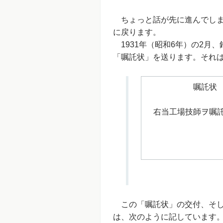
ちょっと話が先に進んでしま
に戻ります。
1931年（昭和6年）の2月
「嘱託状」を送ります。それ
嘱託状
宮
右当工場技師ヲ嘱
昭和六年
東北砕
主 
この「嘱託状」の交付、そし
は、次のように記しています