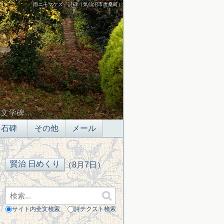
「雨ニモマケズ」詩碑（気仙沼市唐桑町）
の文学碑…
石碑
その他
メール
（8月7日）
サイト内全文検索
詩テクスト検索