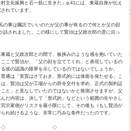
文化振興と石一筋に生きた』p.41には、東蔵自身が伝え
記されています。
の事は嘱託でいいのだが父の事が有るので何とか父の顔
か話されました。この様にして賢治は父政次郎の意に沿っ
東蔵と父政次郎との間で、板挟みのような感を抱いていた
しここで賢治が、「父の顔を立ててくれ」と表現しているの
する彼の認識の限界を示しているのではないでしょうか。
普通は「実質はさておき、形式的には体面を保たせる」こ
らは、賢治は父が工場からの辞令交付を求め、正式の契約証
なこと」と見なしていたのではないかと推測させますが、父
込んだ内容は、決して「形式的」などという範囲の生やさし
。宮沢家側がリスクを最小限にして、その後も（もし賢治が
得られ続けるような、非常に巧みな条件だったのです。
◇ ◇