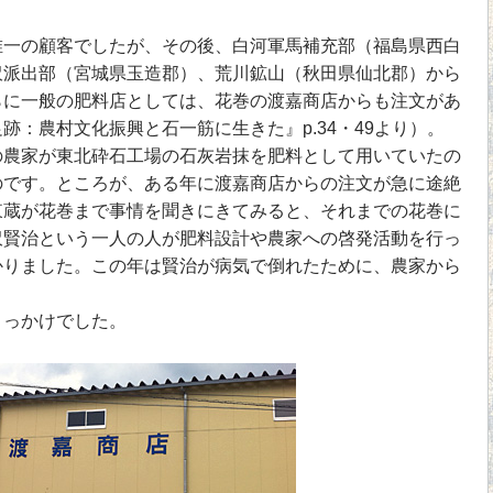
一の顧客でしたが、その後、白河軍馬補充部（福島県西白
沢派出部（宮城県玉造郡）、荒川鉱山（秋田県仙北郡）から
らに一般の肥料店としては、花巻の渡嘉商店からも注文があ
跡：農村文化振興と石一筋に生きた』p.34・49より）。
農家が東北砕石工場の石灰岩抹を肥料として用いていたの
のです。ところが、ある年に渡嘉商店からの注文が急に途絶
東蔵が花巻まで事情を聞きにきてみると、それまでの花巻に
沢賢治という一人の人が肥料設計や農家への啓発活動を行っ
かりました。この年は賢治が病気で倒れたために、農家から
っかけでした。