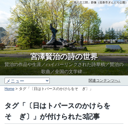
「風の又三郎」群像（花巻市ぎんどろ公園）
宮澤賢治の詩の世界
賢治の作品や生涯／ハイパーリンクされた詩草稿／賢治の
歌曲／全国の文学碑…
関連コンテンツへ↓
Home
> タグ「〔日はトパースのかけらをそゝぎ〕」
タグ「〔日はトパースのかけらを
そゝぎ〕」が付けられた3記事