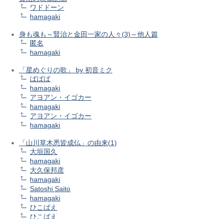
ワドドーン
hamagaki
身も魂も～賢治と金田一家の人々(3)～他人篇
匿名
hamagaki
「星めぐりの歌」 by 初音ミク
ばばば
hamagaki
アヨアン・イゴカー
hamagaki
アヨアン・イゴカー
hamagaki
「山川草木悉皆成仏」の由来(1)
大垣国久
hamagaki
大久保邦彦
hamagaki
Satoshi Saito
hamagaki
ひこばえ
ひこばえ