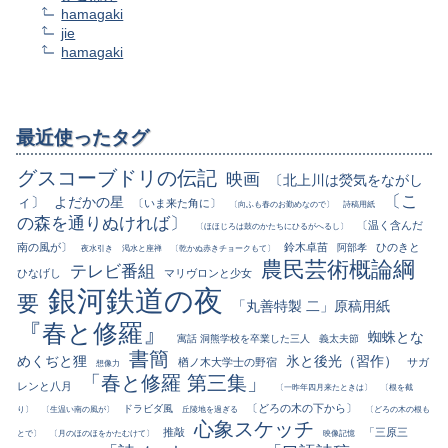
hamagaki
jie
hamagaki
最近使ったタグ
グスコーブドリの伝記
映画
〔北上川は熒気をながし
〔こ
ィ〕
よだかの星
〔いま来た角に〕
〔向ふも春のお勤めなので〕
詩稿用紙
の森を通りぬければ〕
〔温く含んだ
〔ほほじろは鼓のかたちにひるがへるし〕
南の風が〕
鈴木卓苗
ひのきと
阿部孝
夜水引き
渇水と座禅
〔乾かぬ赤きチョークもて〕
農民芸術概論綱
テレビ番組
ひなげし
マリヴロンと少女
銀河鉄道の夜
要
「丸善特製 二」原稿用紙
『春と修羅』
蜘蛛とな
寓話 洞熊学校を卒業した三人
義太夫節
書簡
めくぢと狸
氷と後光（習作）
楢ノ木大学士の野宿
サガ
想像力
「春と修羅 第三集」
レンと八月
〔一昨年四月来たときは〕
〔根を截
〔どろの木の下から〕
ドラビダ風
り〕
〔生温い南の風が〕
丘陵地を過ぎる
〔どろの木の根も
心象スケッチ
推敲
「三原三
とで〕
〔月のほのほをかたむけて〕
映像記憶