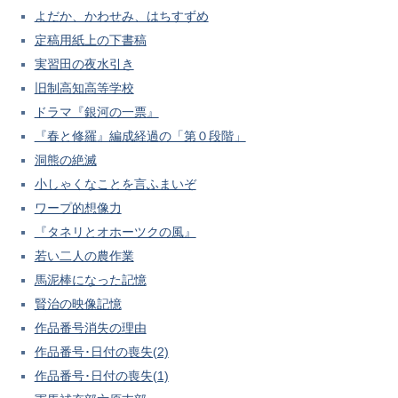
よだか、かわせみ、はちすずめ
定稿用紙上の下書稿
実習田の夜水引き
旧制高知高等学校
ドラマ『銀河の一票』
『春と修羅』編成経過の「第０段階」
洞熊の絶滅
小しゃくなことを言ふまいぞ
ワープ的想像力
『タネリとオホーツクの風』
若い二人の農作業
馬泥棒になった記憶
賢治の映像記憶
作品番号消失の理由
作品番号･日付の喪失(2)
作品番号･日付の喪失(1)