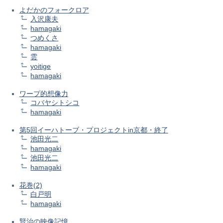
よだかのフォークロア
入沢康夫
hamagaki
つめくさ
hamagaki
雲
yoitige
hamagaki
ワープ的想像力
コバヤシトシコ
hamagaki
第5回イーハトーブ・プロジェクトin京都・終了
池田光二
hamagaki
池田光二
hamagaki
花巻(2)
白戸明
hamagaki
賢治の映像記憶