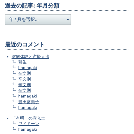
過去の記事: 年月分類
最近のコメント
溶解体験と逆擬人法
耕生
hamagaki
辛文則
辛文則
辛文則
辛文則
hamagaki
豊田富美子
hamagaki
「有明」の寂光土
ワドドーン
hamagaki