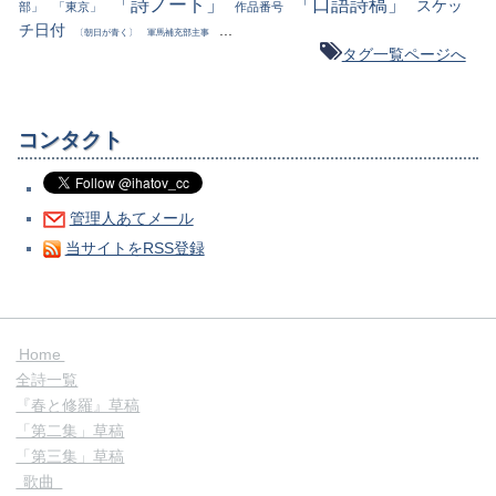
「詩ノート」
「口語詩稿」
スケッ
部」
「東京」
作品番号
チ日付
...
〔朝日が青く〕
軍馬補充部主事
タグ一覧ページへ
コンタクト
管理人あてメール
当サイトをRSS登録
Home
全詩一覧
『春と修羅』草稿
「第二集」草稿
「第三集」草稿
歌曲