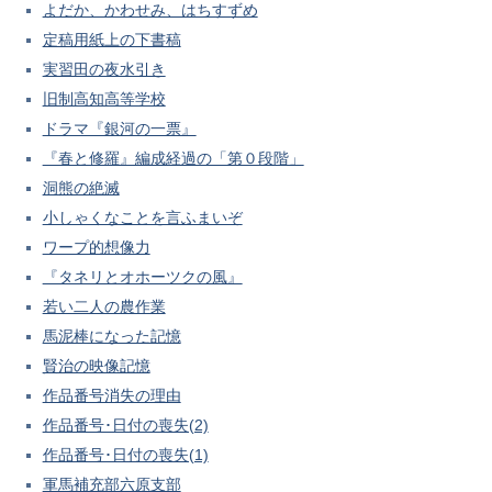
よだか、かわせみ、はちすずめ
定稿用紙上の下書稿
実習田の夜水引き
旧制高知高等学校
ドラマ『銀河の一票』
『春と修羅』編成経過の「第０段階」
洞熊の絶滅
小しゃくなことを言ふまいぞ
ワープ的想像力
『タネリとオホーツクの風』
若い二人の農作業
馬泥棒になった記憶
賢治の映像記憶
作品番号消失の理由
作品番号･日付の喪失(2)
作品番号･日付の喪失(1)
軍馬補充部六原支部