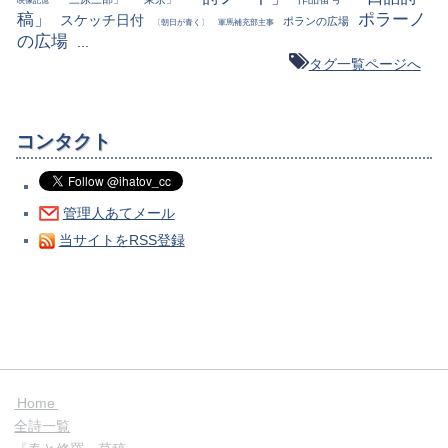
映像記憶
稿」
ポラーノ
スケッチ日付
ポランの広場
〔朝日が青く〕
軍馬補充部主事
の広場
...
タグ一覧ページへ
コンタクト
管理人あてメール
当サイトをRSS登録
Home
全詩一覧