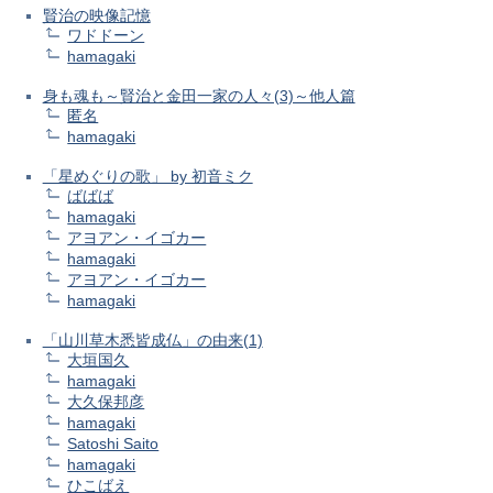
賢治の映像記憶
ワドドーン
hamagaki
身も魂も～賢治と金田一家の人々(3)～他人篇
匿名
hamagaki
「星めぐりの歌」 by 初音ミク
ばばば
hamagaki
アヨアン・イゴカー
hamagaki
アヨアン・イゴカー
hamagaki
「山川草木悉皆成仏」の由来(1)
大垣国久
hamagaki
大久保邦彦
hamagaki
Satoshi Saito
hamagaki
ひこばえ