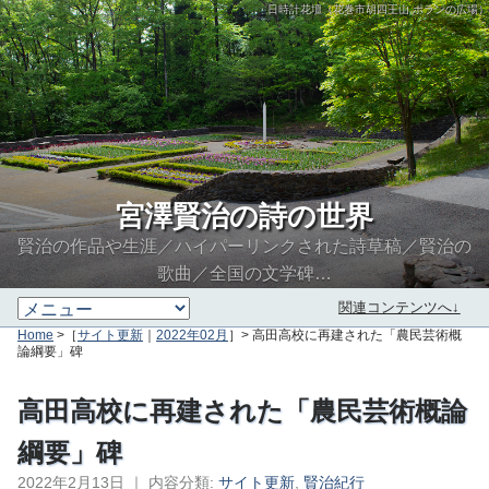
日時計花壇（花巻市胡四王山 ポランの広場）
宮澤賢治の詩の世界
賢治の作品や生涯／ハイパーリンクされた詩草稿／賢治の
歌曲／全国の文学碑…
関連コンテンツへ↓
Home
>［
サイト更新
｜
2022年02月
］> 高田高校に再建された「農民芸術概
論綱要」碑
高田高校に再建された「農民芸術概論
綱要」碑
2022年2月13日
｜
内容分類:
サイト更新
,
賢治紀行
∮∬