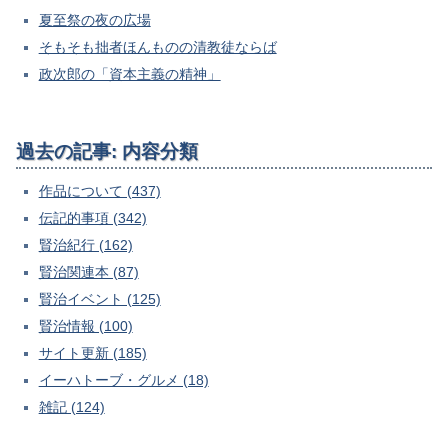
夏至祭の夜の広場
そもそも拙者ほんものの清教徒ならば
政次郎の「資本主義の精神」
過去の記事: 内容分類
作品について (437)
伝記的事項 (342)
賢治紀行 (162)
賢治関連本 (87)
賢治イベント (125)
賢治情報 (100)
サイト更新 (185)
イーハトーブ・グルメ (18)
雑記 (124)