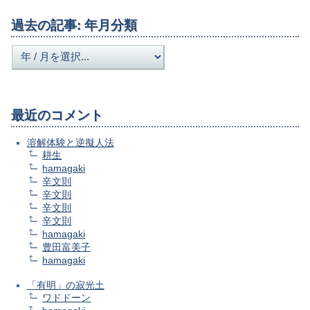
過去の記事: 年月分類
最近のコメント
溶解体験と逆擬人法
耕生
hamagaki
辛文則
辛文則
辛文則
辛文則
hamagaki
豊田富美子
hamagaki
「有明」の寂光土
ワドドーン