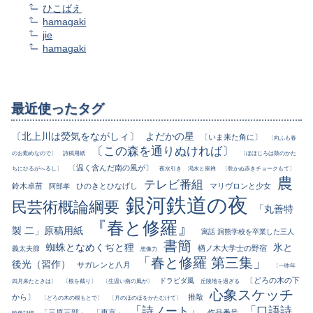
ひこばえ
hamagaki
jie
hamagaki
最近使ったタグ
〔北上川は熒気をながしィ〕
よだかの星
〔いま来た角に〕
〔向ふも春
〔この森を通りぬければ〕
のお勤めなので〕
詩稿用紙
〔ほほじろは鼓のかた
〔温く含んだ南の風が〕
ちにひるがへるし〕
夜水引き
渇水と座禅
〔乾かぬ赤きチョークもて〕
農
テレビ番組
鈴木卓苗
ひのきとひなげし
マリヴロンと少女
阿部孝
銀河鉄道の夜
民芸術概論綱要
「丸善特
『春と修羅』
製 二」原稿用紙
寓話 洞熊学校を卒業した三人
書簡
蜘蛛となめくぢと狸
氷と
楢ノ木大学士の野宿
義太夫節
想像力
「春と修羅 第三集」
後光（習作）
サガレンと八月
〔一昨年
〔どろの木の下
ドラビダ風
四月来たときは〕
〔根を截り〕
〔生温い南の風が〕
丘陵地を過ぎる
心象スケッチ
から〕
推敲
〔どろの木の根もとで〕
〔月のほのほをかたむけて〕
「詩ノート」
「口語詩
「三原三部」
「東京」
作品番号