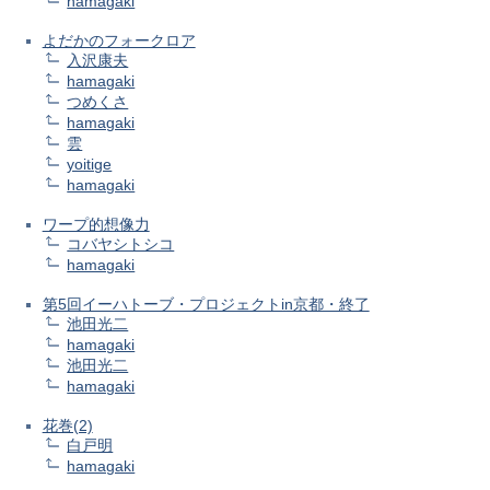
hamagaki
よだかのフォークロア
入沢康夫
hamagaki
つめくさ
hamagaki
雲
yoitige
hamagaki
ワープ的想像力
コバヤシトシコ
hamagaki
第5回イーハトーブ・プロジェクトin京都・終了
池田光二
hamagaki
池田光二
hamagaki
花巻(2)
白戸明
hamagaki