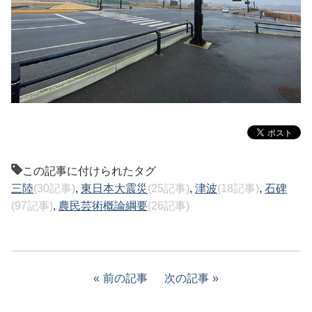
この記事に付けられたタグ
三陸
(30記事)
,
東日本大震災
(25記事)
,
津波
(18記事)
,
石碑
(97記事)
,
農民芸術概論綱要
(26記事)
前の記事
次の記事