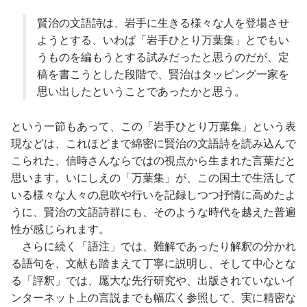
賢治の文語詩は、岩手に生きる様々な人を登場させ
ようとする、いわば「岩手ひとり万葉集」とでもい
うものを編もうとする試みだったと思うのだが、定
稿を書こうとした段階で、賢治はタッピング一家を
思い出したということであったかと思う。
という一節もあって、この「岩手ひとり万葉集」という表
現などは、これほどまで綿密に賢治の文語詩を読み込んで
こられた、信時さんならではの視点から生まれた言葉だと
思います。いにしえの「万葉集」が、この国土で生活して
いる様々な人々の息吹や行いを記録しつつ抒情に高めたよ
うに、賢治の文語詩群にも、そのような時代を越えた普遍
性が感じられます。
さらに続く「語注」では、難解であったり解釈の分かれ
る語句を、文献も踏まえて丁寧に説明し、そして中心とな
る「評釈」では、厖大な先行研究や、出版されていないイ
ンターネット上の言説までも幅広く参照して、実に精密な