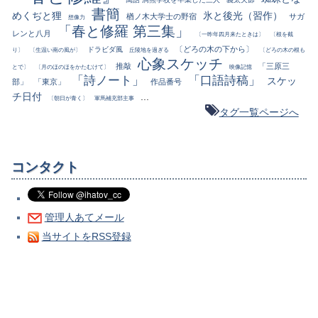
書簡
めくぢと狸
氷と後光（習作）
楢ノ木大学士の野宿
サガ
想像力
「春と修羅 第三集」
レンと八月
〔一昨年四月来たときは〕
〔根を截
〔どろの木の下から〕
ドラビダ風
り〕
〔生温い南の風が〕
丘陵地を過ぎる
〔どろの木の根も
心象スケッチ
推敲
「三原三
とで〕
〔月のほのほをかたむけて〕
映像記憶
「詩ノート」
「口語詩稿」
スケッ
部」
「東京」
作品番号
チ日付
...
〔朝日が青く〕
軍馬補充部主事
タグ一覧ページへ
コンタクト
管理人あてメール
当サイトをRSS登録