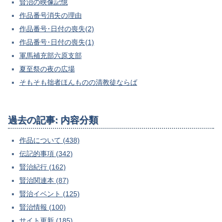
賢治の映像記憶
作品番号消失の理由
作品番号･日付の喪失(2)
作品番号･日付の喪失(1)
軍馬補充部六原支部
夏至祭の夜の広場
そもそも拙者ほんものの清教徒ならば
過去の記事: 内容分類
作品について (438)
伝記的事項 (342)
賢治紀行 (162)
賢治関連本 (87)
賢治イベント (125)
賢治情報 (100)
サイト更新 (185)