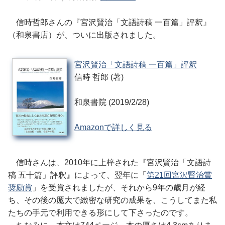
信時哲郎さんの『宮沢賢治「文語詩稿 一百篇」評釈』
（和泉書店）が、ついに出版されました。
宮沢賢治「文語詩稿 一百篇」評釈
信時 哲郎 (著)
和泉書院 (2019/2/28)
Amazonで詳しく見る
信時さんは、2010年に上梓された『宮沢賢治「文語詩
稿 五十篇」評釈』によって、翌年に「
第21回宮沢賢治賞
奨励賞
」を受賞されましたが、それから9年の歳月が経
ち、その後の厖大で緻密な研究の成果を、こうしてまた私
たちの手元で利用できる形にして下さったのです。