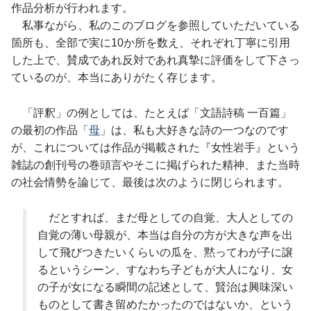
作品分析が行われます。
私事ながら、私のこのブログを参照していただいている
箇所も、全部で実に10か所を数え、それぞれ丁寧に引用
した上で、賛成であれ反対であれ真摯に評価をして下さっ
ているのが、本当にありがたく存じます。
「評釈」の例としては、たとえば「文語詩稿 一百篇」
の最初の作品「
母
」は、私も大好きな詩の一つなのです
が、これについては作品が掲載された『女性岩手』という
雑誌の創刊号の巻頭言やそこに掲げられた精神、また当時
の社会情勢を論じて、最後は次のように閉じられます。
だとすれば、まだ母としての自覚、大人としての
自覚の薄い母親が、本当は自分の方が大きな声を出
して飛びつきたいくらいの瓜を、黙ってわが子に譲
るというシーン、すなわち子どもが大人になり、女
の子が女になる瞬間の記述として、賢治は興味深い
ものとして書き留めたかったのではないか、という