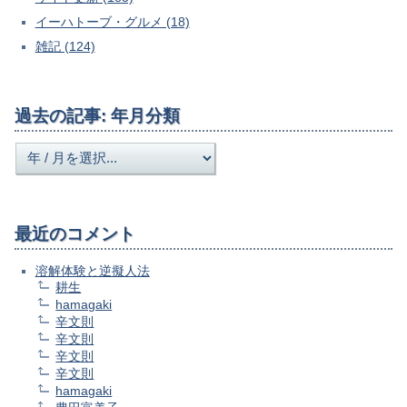
イーハトーブ・グルメ (18)
雑記 (124)
過去の記事: 年月分類
最近のコメント
溶解体験と逆擬人法
耕生
hamagaki
辛文則
辛文則
辛文則
辛文則
hamagaki