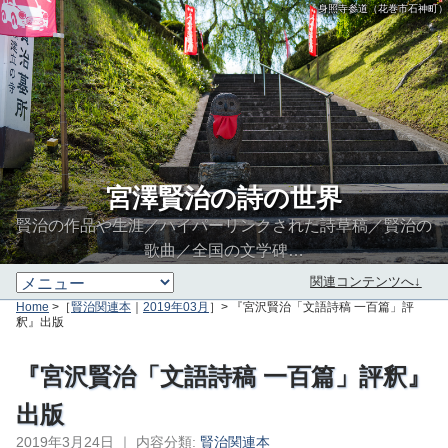
身照寺参道（花巻市石神町）
宮澤賢治の詩の世界
賢治の作品や生涯／ハイパーリンクされた詩草稿／賢治の
歌曲／全国の文学碑…
関連コンテンツへ↓
Home
>［
賢治関連本
｜
2019年03月
］> 『宮沢賢治「文語詩稿 一百篇」評
釈』出版
『宮沢賢治「文語詩稿 一百篇」評釈』
出版
2019年3月24日
｜
内容分類:
賢治関連本
∮∬