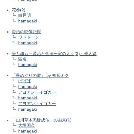
花巻(2)
白戸明
hamagaki
賢治の映像記憶
ワドドーン
hamagaki
身も魂も～賢治と金田一家の人々(3)～他人篇
匿名
hamagaki
「星めぐりの歌」 by 初音ミク
ばばば
hamagaki
アヨアン・イゴカー
hamagaki
アヨアン・イゴカー
hamagaki
「山川草木悉皆成仏」の由来(1)
大垣国久
hamagaki