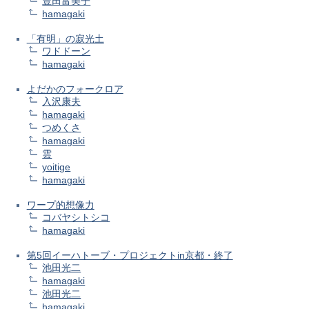
豊田富美子
hamagaki
「有明」の寂光土
ワドドーン
hamagaki
よだかのフォークロア
入沢康夫
hamagaki
つめくさ
hamagaki
雲
yoitige
hamagaki
ワープ的想像力
コバヤシトシコ
hamagaki
第5回イーハトーブ・プロジェクトin京都・終了
池田光二
hamagaki
池田光二
hamagaki