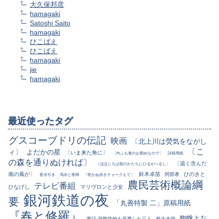
大久保邦彦
hamagaki
Satoshi Saito
hamagaki
ひこばえ
ひこばえ
hamagaki
jie
hamagaki
最近使ったタグ
グスコーブドリの伝記
映画
〔北上川は熒気をながし
〔こ
ィ〕
よだかの星
〔いま来た角に〕
〔向ふも春のお勤めなので〕
詩稿用紙
の森を通りぬければ〕
〔温く含んだ
〔ほほじろは鼓のかたちにひるがへるし〕
南の風が〕
鈴木卓苗
ひのきと
阿部孝
夜水引き
渇水と座禅
〔乾かぬ赤きチョークもて〕
農民芸術概論綱
テレビ番組
ひなげし
マリヴロンと少女
銀河鉄道の夜
要
「丸善特製 二」原稿用紙
『春と修羅』
蜘蛛とな
寓話 洞熊学校を卒業した三人
義太夫節