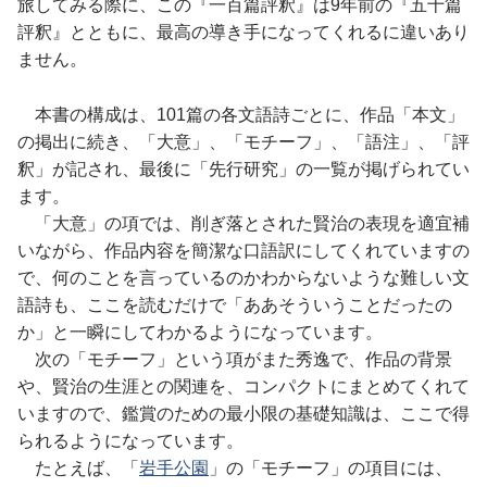
旅してみる際に、この『一百篇評釈』は
9年前の『五十篇
評釈』とともに、最高の導き手になってくれるに違いあり
ません。
本書の構成は、101篇の各文語詩ごとに、作品「本文」
の掲出に続き、「大意」、「モチーフ」、「語注」、「評
釈」が記され、最後に「先行研究」の一覧が掲げられてい
ます。
「大意」の項では、削ぎ落とされた賢治の表現を適宜補
いながら、作品内容を簡潔な口語訳にしてくれていますの
で、何のことを言っているのかわからないような難しい文
語詩も、ここを読むだけで「ああそういうことだったの
か」と一瞬にしてわかるようになっています。
次の「モチーフ」という項がまた秀逸で、作品の背景
や、賢治の生涯との関連を、コンパクトにまとめてくれて
いますので、鑑賞のための最小限の基礎知識は、ここで得
られるようになっています。
たとえば、「
岩手公園
」の「モチーフ」の項目には、