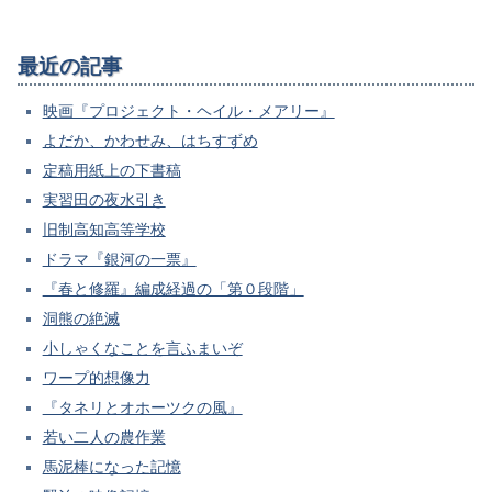
最近の記事
映画『プロジェクト・ヘイル・メアリー』
よだか、かわせみ、はちすずめ
定稿用紙上の下書稿
実習田の夜水引き
旧制高知高等学校
ドラマ『銀河の一票』
『春と修羅』編成経過の「第０段階」
洞熊の絶滅
小しゃくなことを言ふまいぞ
ワープ的想像力
『タネリとオホーツクの風』
若い二人の農作業
馬泥棒になった記憶