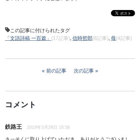
この記事に付けられたタグ
「文語詩稿 一百篇」
(17記事)
,
信時哲郎
(8記事)
,
母
(4記事)
前の記事
次の記事
コメント
鉄路王
2019年3月28日 15:36
さっそくに取り上げていただき、ありがとうございまし