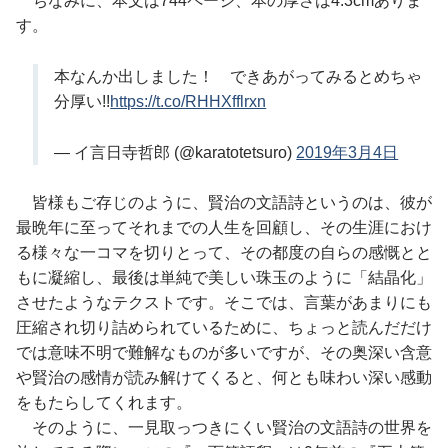
ちなみに、本文は744ページ、本の厚さは4.3cmありま
す。
本なんか出しました！ できあがってみるとめちゃ
分厚い!!
https://t.co/RHHXfflrxn
— イ言日寺哲郎 (@karatotetsuro)
2019年3月4日
皆様もご存じのように、賢治の文語詩というのは、彼が
最晩年に至ってそれまでの人生を回顧し、その生涯におけ
る様々な一コマを切りとって、その都度の自らの感慨とと
もに凝縮し、最後は単純で美しい珠玉のように「結晶化」
させたようなテクストです。そこでは、言葉があまりにも
圧縮され切り詰められているために、ちょっと読んだだけ
では意味不明で難解なものが多いですが、その奥深い含意
や賢治の感情が読み解けてくると、何とも味わい深い感動
をもたらしてくれます。
そのように、一見取っつきにくい賢治の文語詩の世界を