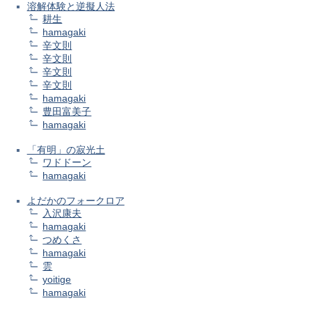
溶解体験と逆擬人法
耕生
hamagaki
辛文則
辛文則
辛文則
辛文則
hamagaki
豊田富美子
hamagaki
「有明」の寂光土
ワドドーン
hamagaki
よだかのフォークロア
入沢康夫
hamagaki
つめくさ
hamagaki
雲
yoitige
hamagaki