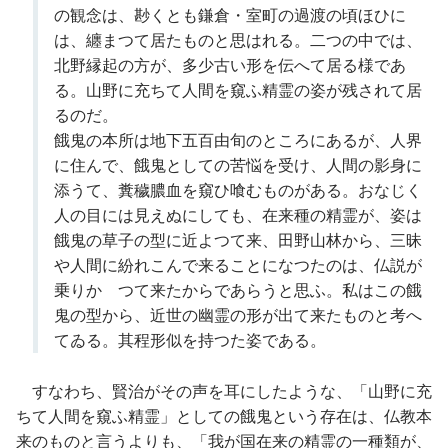
の観念は、尠くとも鎌倉・室町の過渡の頃ほひに
は、纏まつて居たものと思はれる。二つの中では、
北野縁起の方が、多少古い形を伝へて居る様であ
る。山野に充ちて人間を窺ふ精霊の姿が残されて居
るのだ。
餓鬼の本所は地下五百由旬のところにあるが、人界
に住んで、餓鬼としての苦悩を受け、人間の影身に
添うて、糞穢膿血を窺ひ喰むものがある。おなじく
人の目には見えぬにしても、在来種の精霊が、姿は
餓鬼の草子の型に近よつて来、田野山林から、三昧
や人間に紛れこんで来ることになつたのは、仏説が
乗りかゝつて来たからであらうと思ふ。私はこの餓
鬼の型から、近世の幽霊の形が出て来たものと考へ
てゐる。其程形似を持つた姿である。
すなわち、賢治がその声を耳にしたような、「山野に充
ちて人間を窺ふ精霊」としての餓鬼という存在は、仏教本
来のものと言うよりも、「我が国在来の精霊の一種類が、