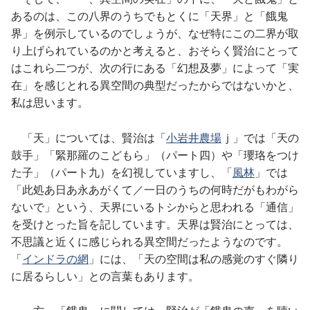
あるのは、この八界のうちでもとくに「天界」と「餓鬼
界」を例示しているのでしょうが、なぜ特にこの二界が取
り上げられているのかと考えると、おそらく賢治にとって
はこれら二つが、次の行にある「幻想及夢」によって「実
在」を感じとれる異空間の典型だったからではないかと、
私は思います。
「天」については、賢治は「
小岩井農場
ｊ」では「天の
鼓手」「緊那羅のこどもら」（パート四）や「瓔珞をつけ
た子」（パート九）を幻視していますし、「
風林
」では
「此処あ日あ永あがくて／一日のうちの何時だがもわがら
ないで」という、天界にいるトシからと思われる「通信」
を受けとった旨を記しています。天界は賢治にとっては、
不思議と近くに感じられる異空間だったようなのです。
「
インドラの網
」には、「天の空間は私の感覚のすぐ隣り
に居るらしい」との言葉もあります。