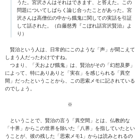
うた。宮沢さんはそれはできます、と答えた。この
問題についてしばらく論じ合ったことがあった。宮
沢さんは高僧伝の中から餓鬼に関しての実話を引証
して話された。（白藤慈秀『こぼれ話宮沢賢治』よ
り）
賢治という人は、日常的にこのような「声」が聞こえて
しまう人だったわけですね。
つまり、「天および餓鬼」は、賢治がその「幻想及夢」
によって、特にありありと「実在」を感じられる「異空
間」だったということから、この思索メモに記されている
のでしょう。
※
ということで、賢治の言う「異空間」とは、仏教的な
「十界」からこの世界を除いた「八界」を指していたとい
うことが、彼の残した「思索メモ1」からは読みとれるの