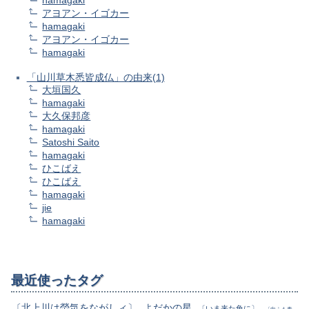
アヨアン・イゴカー
hamagaki
アヨアン・イゴカー
hamagaki
「山川草木悉皆成仏」の由来(1)
大垣国久
hamagaki
大久保邦彦
hamagaki
Satoshi Saito
hamagaki
ひこばえ
ひこばえ
hamagaki
jie
hamagaki
最近使ったタグ
〔北上川は熒気をながしィ〕
よだかの星
〔いま来た角に〕
〔向ふも春