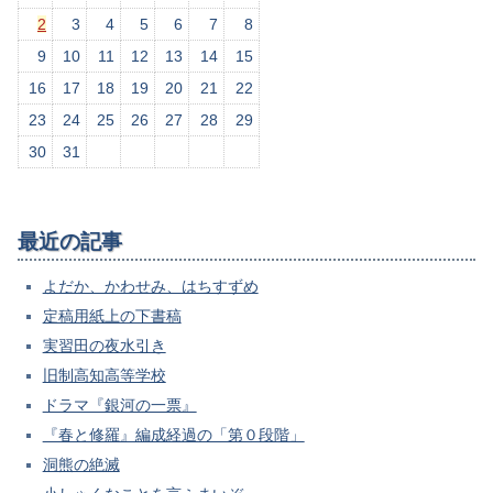
2
3
4
5
6
7
8
9
10
11
12
13
14
15
16
17
18
19
20
21
22
23
24
25
26
27
28
29
30
31
最近の記事
よだか、かわせみ、はちすずめ
定稿用紙上の下書稿
実習田の夜水引き
旧制高知高等学校
ドラマ『銀河の一票』
『春と修羅』編成経過の「第０段階」
洞熊の絶滅