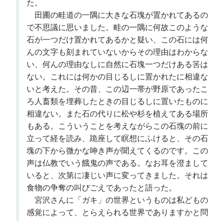
た。
田圃の畦道の一隅に大きな石塊が置かれてあるの
で不思議に思いました。畦の一隅に何故このような
石が一つだけ置かれてあるかと疑い、この石には何
んの文字も刻まれていないからその理由はわからな
い、何んの理由なしに自然に石塊一つだけある筈は
ない。これには何かの目じるしに置かれたに相違な
いと考えた。その昔、この辺一帯が野原であったこ
ろ人畜類を埋葬したときの目じるしに置いたものに
相違ない。また石の代りに松や杉を植えてある場所
もある。こういうことを考えながらこの石塊の前に
立って経を読み、跪座して瞑想にふけると、その石
塊の下から微かな呻き声が聞えてくるのです。この
声は仏教でいう餓鬼の声である。なお耳を澄まして
いると、次第に凄じい声に変ってきました。それは
食物の争奪の叫びごえであったと語った。
宮沢さんに「ガキ」の世界というものは私どもの
感覚によって、とらえられる世界でありますかと問