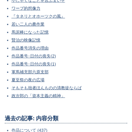
小しゃくなことを言ふまいぞ
ワープ的想像力
『タネリとオホーツクの風』
若い二人の農作業
馬泥棒になった記憶
賢治の映像記憶
作品番号消失の理由
作品番号･日付の喪失(2)
作品番号･日付の喪失(1)
軍馬補充部六原支部
夏至祭の夜の広場
そもそも拙者ほんものの清教徒ならば
政次郎の「資本主義の精神」
過去の記事: 内容分類
作品について (437)