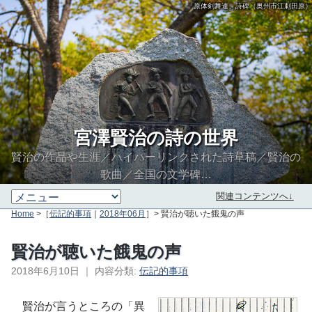
「原体剣舞連」詩碑（奥州市江刺田原）
宮澤賢治の詩の世界
賢治の作品や生涯／ハイパーリンクされた詩草稿／賢治の
歌曲／全国の文学碑…
関連コンテンツへ↓
Home
>［
伝記的事項
｜
2018年06月
］> 賢治が聴いた餓鬼の声
賢治が聴いた餓鬼の声
2018年6月10日
｜
内容分類:
伝記的事項
∮∬
賢治が言うところの「異