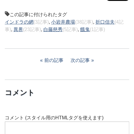
この記事に付けられたタグ
インドラの網
(3記事)
,
小岩井農場
(38記事)
,
折口信夫
(4記
事)
,
異界
(23記事)
,
白藤慈秀
(5記事)
,
餓鬼
(1記事)
前の記事
次の記事
コメント
コメント (スタイル用のHTMLタグを使えます)