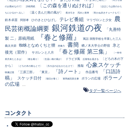
〔この森を通りぬければ〕
のお勤めなので〕
詩稿用紙
〔ほほじろは鼓のかた
〔温く含んだ南の風が〕
ちにひるがへるし〕
夜水引き
渇水と座禅
〔乾かぬ赤きチョークもて〕
農
テレビ番組
鈴木卓苗
ひのきとひなげし
マリヴロンと少女
阿部孝
銀河鉄道の夜
民芸術概論綱要
「丸善特
『春と修羅』
製 二」原稿用紙
寓話 洞熊学校を卒業した三人
書簡
蜘蛛となめくぢと狸
氷と
楢ノ木大学士の野宿
義太夫節
想像力
「春と修羅 第三集」
後光（習作）
サガレンと八月
〔一昨年
〔どろの木の下
ドラビダ風
四月来たときは〕
〔根を截り〕
〔生温い南の風が〕
丘陵地を過ぎる
心象スケッチ
から〕
推敲
〔どろの木の根もとで〕
〔月のほのほをかたむけて〕
「詩ノート」
「口語詩
「三原三部」
「東京」
作品番号
映像記憶
稿」
ポラーノ
スケッチ日付
ポランの広場
〔朝日が青く〕
軍馬補充部主事
の広場
...
タグ一覧ページへ
コンタクト