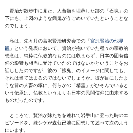
賢治が散歩中に見た、人畜類を埋葬した跡の「石塊」の
下にも、上図のような餓鬼がうごめいていたということな
のでしょう。
私は、先々月の宮沢賢治研究会での「
宮沢賢治の他界
観
」という発表において、賢治が抱いていた種々の宗教的
想念は、純粋に仏教的なものには収まらず、日本の固有信
仰の影響も相当に受けていたのではないかということをお
話ししたのですが、彼の「餓鬼」のイメージに関しても、
それは当てはまるのではないでしょうか。彼が目にしたよ
うな昔の人畜の塚に、何らかの「精霊」がひそんでいると
いう伝承は、仏教というよりも日本の民間信仰に由来する
ものだったのです。
ところで、賢治が妹たちを連れて岩手山に登った時のエ
ピソードを、妹シゲが森荘已池に回想して述べて次のよう
にいます。