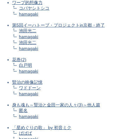
ワープ的想像力
コバヤシトシコ
hamagaki
第5回イーハトーブ・プロジェクトin京都・終了
池田光二
hamagaki
池田光二
hamagaki
花巻(2)
白戸明
hamagaki
賢治の映像記憶
ワドドーン
hamagaki
身も魂も～賢治と金田一家の人々(3)～他人篇
匿名
hamagaki
「星めぐりの歌」 by 初音ミク
ばばば
hamagaki