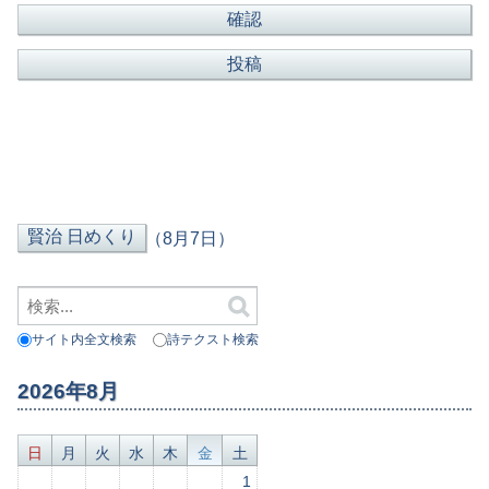
（8月7日）
サイト内全文検索
詩テクスト検索
2026年8月
日
月
火
水
木
金
土
1