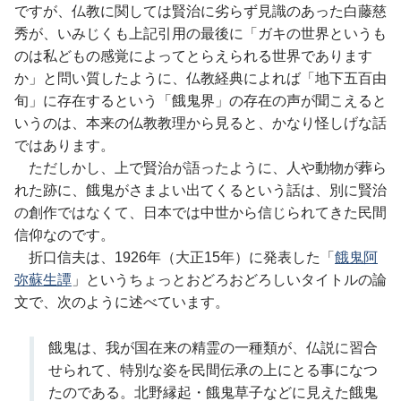
ですが、仏教に関しては賢治に劣らず見識のあった白藤慈
秀が、いみじくも上記引用の最後に「ガキの世界というも
のは私どもの感覚によってとらえられる世界であります
か」と問い質したように、仏教経典によれば「地下五百由
旬」に存在するという「餓鬼界」の存在の声が聞こえると
いうのは、本来の仏教教理から見ると、かなり怪しげな話
ではあります。
ただしかし、上で賢治が語ったように、人や動物が葬ら
れた跡に、餓鬼がさまよい出てくるという話は、別に賢治
の創作ではなくて、日本では中世から信じられてきた民間
信仰なのです。
折口信夫は、1926年（大正15年）に発表した「
餓鬼阿
弥蘇生譚
」というちょっとおどろおどろしいタイトルの論
文で、次のように述べています。
餓鬼は、我が国在来の精霊の一種類が、仏説に習合
せられて、特別な姿を民間伝承の上にとる事になつ
たのである。北野縁起・餓鬼草子などに見えた餓鬼