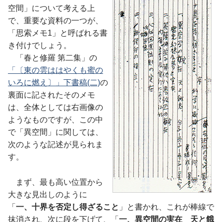
空間」について考える上
で、重要な資料の一つが、
「思索メモ1」と呼ばれる書
き付けでしょう。
「春と修羅 第二集」の
「〔東の雲ははやくも蜜の
いろに燃え〕」下書稿(二)
の
裏面に記されたそのメモ
は、全体としては右画像の
ようなものですが、この中
で「異空間」に関しては、
次のような記述が見られま
す。
まず、最も高い位置から
大きな見出しのように
「
一、十界を否定し得ざること
」と書かれ、これが棒線で
抹消され、次に段を下げて、「
一、異空間の実在 天と餓