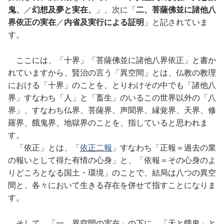
鬼、
／
幻想及夢と実在、
」、次に「
二、菩薩佛並に諸他八
界依正の実在
／
内省及実行による証明
」と記されていま
す。
ここには、「十界」「菩薩佛並に諸他八界依正」と書か
れていますから、賢治の言う「異空間」とは、仏教の教理
における「十界」のことを、とりわけその中でも「諸他八
界」すなわち「人」と「畜生」のいるこの世界以外の「八
界」、すなわち仏界、菩薩界、声聞界、縁覚界、天界、修
羅界、餓鬼界、地獄界のことを、指していると思われま
す。
「依正」とは、「
依正二報
」すなわち「正報＝過去の業
の報いとして得た有情の心身」と、「依報＝その心身のよ
りどころとなる国土・環境」のことで、結局は八つの異空
間と、各々において生きる存在を併せて指すことになりま
す。
そして、「一、異空間の実在」の下に、「天と餓鬼」と