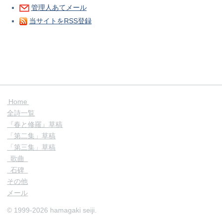
管理人あてメール
当サイトをRSS登録
Home
全詩一覧
『春と修羅』草稿
「第二集」草稿
「第三集」草稿
歌曲
石碑
その他
メール
© 1999-2026 hamagaki seiji.