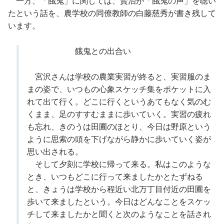
一方、「餓鬼」に関しては、賢治が「餓鬼の声」を聴い
たという話を、農学校の同僚教師の白藤慈秀が書き残して
います。
餓鬼との出合い
宮沢さんは学校の農業実習が終ると、実習服のま
まの姿で、いつもの心象スケッチ集をポケットに入
れて出て行く。どこに行くというあてもなく気のむ
くまま、足のすすむままに歩いていく。実習の疲れ
も忘れ、きのうは田圃のほとり、今日は野原という
ように思索の頭を下げながら静かに歩いていく姿が
思い出される。
そして夕刻に学校に帰って来る。私はこのような
とき、いつもどこに行って来ましたかとたずねる
と、きょうは学校から程近い北万丁目付近の田圃を
歩いて来ましたという。今日はどんなことをスケッ
チして来ましたかと聞くと次のようなことを話され