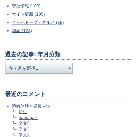
賢治情報 (100)
サイト更新 (185)
イーハトーブ・グルメ (18)
雑記 (124)
過去の記事: 年月分類
最近のコメント
溶解体験と逆擬人法
耕生
hamagaki
辛文則
辛文則
辛文則