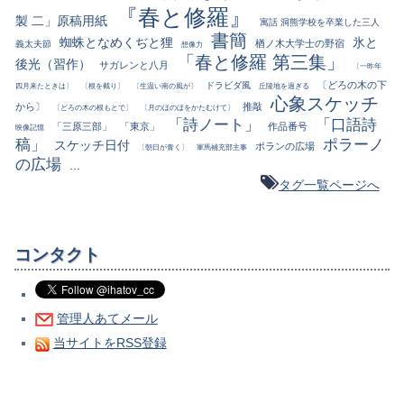
『春と修羅』
製 二」原稿用紙
寓話 洞熊学校を卒業した三人
書簡
蜘蛛となめくぢと狸
氷と
楢ノ木大学士の野宿
義太夫節
想像力
「春と修羅 第三集」
後光（習作）
サガレンと八月
〔一昨年
〔どろの木の下
ドラビダ風
四月来たときは〕
〔根を截り〕
〔生温い南の風が〕
丘陵地を過ぎる
心象スケッチ
から〕
推敲
〔どろの木の根もとで〕
〔月のほのほをかたむけて〕
「詩ノート」
「口語詩
「三原三部」
「東京」
作品番号
映像記憶
稿」
ポラーノ
スケッチ日付
ポランの広場
〔朝日が青く〕
軍馬補充部主事
の広場
...
タグ一覧ページへ
コンタクト
管理人あてメール
当サイトをRSS登録