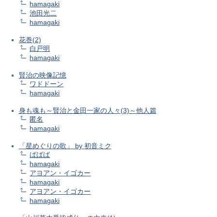
hamagaki
池田光二
hamagaki
花巻(2)
白戸明
hamagaki
賢治の映像記憶
ワドドーン
hamagaki
身も魂も～賢治と金田一家の人々(3)～他人篇
匿名
hamagaki
「星めぐりの歌」 by 初音ミク
ばばば
hamagaki
アヨアン・イゴカー
hamagaki
アヨアン・イゴカー
hamagaki