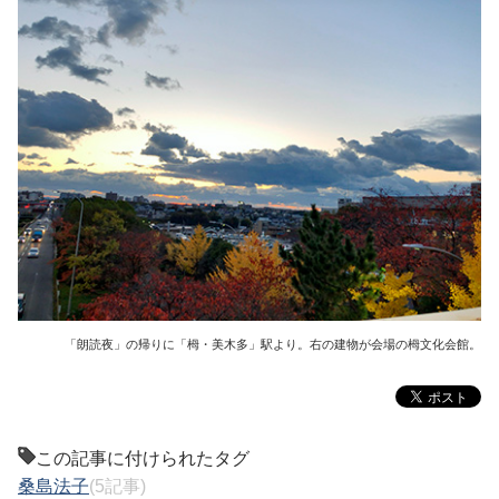
「朗読夜」の帰りに「栂・美木多」駅より。右の建物が会場の栂文化会館。
この記事に付けられたタグ
桑島法子
(5記事)