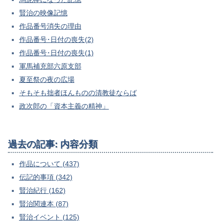
賢治の映像記憶
作品番号消失の理由
作品番号･日付の喪失(2)
作品番号･日付の喪失(1)
軍馬補充部六原支部
夏至祭の夜の広場
そもそも拙者ほんものの清教徒ならば
政次郎の「資本主義の精神」
過去の記事: 内容分類
作品について (437)
伝記的事項 (342)
賢治紀行 (162)
賢治関連本 (87)
賢治イベント (125)