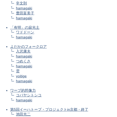
辛文則
hamagaki
豊田富美子
hamagaki
「有明」の寂光土
ワドドーン
hamagaki
よだかのフォークロア
入沢康夫
hamagaki
つめくさ
hamagaki
雲
yoitige
hamagaki
ワープ的想像力
コバヤシトシコ
hamagaki
第5回イーハトーブ・プロジェクトin京都・終了
池田光二