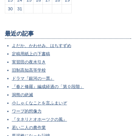
23
24
25
26
27
28
29
30
31
最近の記事
よだか、かわせみ、はちすずめ
定稿用紙上の下書稿
実習田の夜水引き
旧制高知高等学校
ドラマ『銀河の一票』
『春と修羅』編成経過の「第０段階」
洞熊の絶滅
小しゃくなことを言ふまいぞ
ワープ的想像力
『タネリとオホーツクの風』
若い二人の農作業
馬泥棒になった記憶