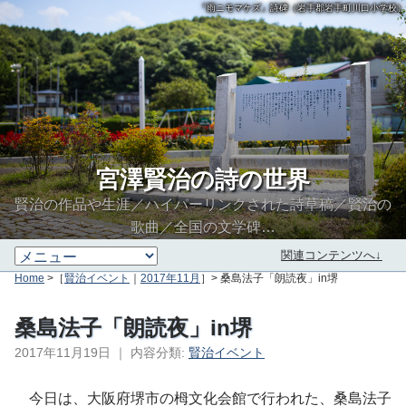
「雨ニモマケズ」詩碑（岩手郡岩手町川口小学校）
宮澤賢治の詩の世界
賢治の作品や生涯／ハイパーリンクされた詩草稿／賢治の
歌曲／全国の文学碑…
関連コンテンツへ↓
Home
>［
賢治イベント
｜
2017年11月
］> 桑島法子「朗読夜」in堺
桑島法子「朗読夜」in堺
2017年11月19日
｜
内容分類:
賢治イベント
∮∬
今日は、大阪府堺市の栂文化会館で行われた、桑島法子