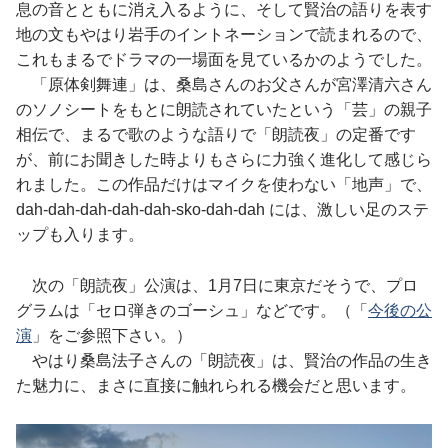
息の音とともに消え入るように、そして賢治の語りを表す
地の文もやはり岩手のイントネーションで読まれるので、
これもまるでドラマの一場面を見ているかのようでした。
「原体剣舞連」は、桑島さんのお父さんが宮澤清六さん
のソノシートをもとに朗読されていたという「芸」の親子
相伝で、まるで歌のような語りで「朗読夜」の定番です
が、前にお聞きした時よりもさらに力強く進化して感じら
れました。この作品だけはマイクを使わない「地声」で、
dah-dah-dah-dah-dah-sko-dah-dah には、激しい足のステ
ップも入ります。
次の「朗読夜」公演は、1月7日に東京だそうで、プロ
グラムは「セロ弾きのゴーシュ」などです。（「
今後の公
演
」をご参照下さい。）
やはり桑島法子さんの「朗読夜」は、賢治の作品の生き
た魅力に、まさに直接に触れられる機会だと思います。