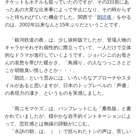
チケットもホテルも取っていたのですが、その2日前にあ
ったあの大変な出来事によって中止になり、その時からず
っと待ちわびていた機会でした。関西で「
朗読夜
」をやる
のは、2002年以来なんと15年ぶりだということです。
「銀河鉄道の夜」は、少し抜粋版でしたが、登場人物の
キャラがそれぞれ個性的に際立っていて、一人だけで立体
的なドラマが進行していくようです。ジョバンニのお母さ
んの哀愁を帯びた暖かさ、「鳥捕り」の人なつっこさとど
こか胡散臭い怪しさとか・・・。
「朗読」という営みには、いろいろなアプローチやスタ
イルがあると思いますが、日本のトップレベルの「声優」
の表現力の凄さ、というものを実感しました。
「雨ニモマケズ」は、パンフレットにも「桑島版」と書
かれていましたが、穏やかな岩手的イントネーションによ
って、悲壮感とは無縁の諦観がにじむ。
「永訣の朝」は、（ ）で括られたトシの声は、苦しい