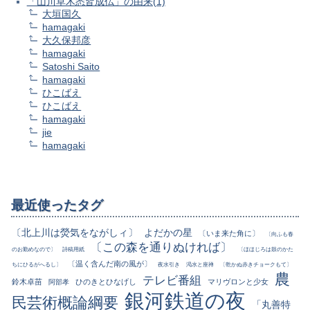
「山川草木悉皆成仏」の由来(1)
大垣国久
hamagaki
大久保邦彦
hamagaki
Satoshi Saito
hamagaki
ひこばえ
ひこばえ
hamagaki
jie
hamagaki
最近使ったタグ
〔北上川は熒気をながしィ〕
よだかの星
〔いま来た角に〕
〔向ふも春
〔この森を通りぬければ〕
のお勤めなので〕
詩稿用紙
〔ほほじろは鼓のかた
〔温く含んだ南の風が〕
ちにひるがへるし〕
夜水引き
渇水と座禅
〔乾かぬ赤きチョークもて〕
農
テレビ番組
鈴木卓苗
ひのきとひなげし
マリヴロンと少女
阿部孝
銀河鉄道の夜
民芸術概論綱要
「丸善特