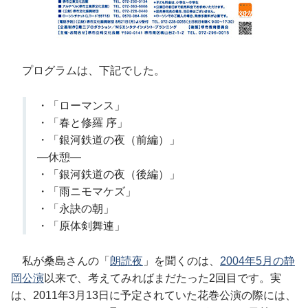
プログラムは、下記でした。
・「ローマンス」
・「春と修羅 序」
・「銀河鉄道の夜（前編）」
―休憩―
・「銀河鉄道の夜（後編）」
・「雨ニモマケズ」
・「永訣の朝」
・「原体剣舞連」
私が桑島さんの「
朗読夜
」を聞くのは、
2004年5月の静
岡公演
以来で、考えてみればまだたった2回目です。実
は、2011年3月13日に予定されていた花巻公演の際には、