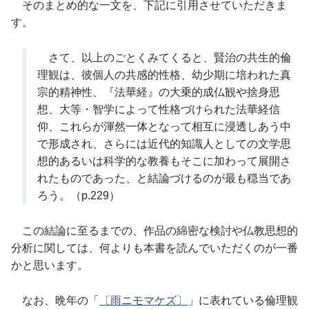
そのまとめ的な一文を、下記に引用させていただきま
す。
さて、以上のごとくみてくると、賢治の共生的倫
理観は、彼個人の共感的性格、幼少期に培われた真
宗的精神性、『法華経』の大乗的成仏観や捨身思
想、大等・智学によって性格づけられた法華経信
仰、これらが渾然一体となって相互に浸透しあう中
で形成され、さらには近代的知識人としての文学思
想的あるいは科学的な教養もそこに加わって展開さ
れたものであった、と結論づけるのが最も穏当であ
ろう。（p.229）
この結論に至るまでの、作品の綿密な検討や仏教思想的
分析に関しては、何よりも本書を読んでいただくのが一番
かと思います。
なお、晩年の「
〔雨ニモマケズ〕
」に表れている倫理観