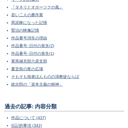
『タネリとオホーツクの風』
若い二人の農作業
馬泥棒になった記憶
賢治の映像記憶
作品番号消失の理由
作品番号･日付の喪失(2)
作品番号･日付の喪失(1)
軍馬補充部六原支部
夏至祭の夜の広場
そもそも拙者ほんものの清教徒ならば
政次郎の「資本主義の精神」
過去の記事: 内容分類
作品について (437)
伝記的事項 (342)