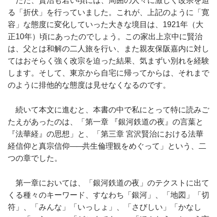
ただ、賢治も若い頃には、周囲の人々に激しく改宗を迫
る「折伏」を行っていました。これが、上記のように「寛
容」な態度に変化していった大きな境目は、1921年（大
正10年）頃にあったのでしょう。この家出上京中に賢治
は、父とは和解の二人旅を行い、また親友保阪嘉内に対し
てはおそらく強く改宗を迫った結果、気まずい別れを経験
します。そして、東京から自宅に帰ってからは、それまで
のように排他的な態度は見せなくなるのです。
続いて本文に進むと、本書の中で私にとって特に読みご
たえがあったのは、「第一章 『銀河鉄道の夜』の言葉と
『法華経』の思想」と、「第三章 宮沢賢治における法華
経信仰と真宗信仰
――
共生倫理観をめぐって」という、二
つの章でした。
第一章においては、「銀河鉄道の夜」のテクストに出て
くる種々のキーワード、すなわち「銀河」、「地図」「切
符」、「みんな」「いっしょ」、「さびしい」「かなし