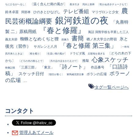
〔温く含んだ南の風が〕
ちにひるがへるし〕
夜水引き
渇水と座禅
〔乾かぬ赤きチョークもて〕
農
テレビ番組
鈴木卓苗
ひのきとひなげし
マリヴロンと少女
阿部孝
銀河鉄道の夜
民芸術概論綱要
「丸善特
『春と修羅』
製 二」原稿用紙
寓話 洞熊学校を卒業した三人
書簡
蜘蛛となめくぢと狸
氷と
楢ノ木大学士の野宿
義太夫節
想像力
「春と修羅 第三集」
後光（習作）
サガレンと八月
〔一昨年
〔どろの木の下
ドラビダ風
四月来たときは〕
〔根を截り〕
〔生温い南の風が〕
丘陵地を過ぎる
心象スケッチ
から〕
推敲
〔どろの木の根もとで〕
〔月のほのほをかたむけて〕
「詩ノート」
「口語詩
「三原三部」
「東京」
作品番号
映像記憶
稿」
ポラーノ
スケッチ日付
ポランの広場
〔朝日が青く〕
軍馬補充部主事
の広場
...
タグ一覧ページへ
コンタクト
管理人あてメール