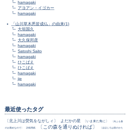
hamagaki
アヨアン・イゴカー
hamagaki
「山川草木悉皆成仏」の由来(1)
大垣国久
hamagaki
大久保邦彦
hamagaki
Satoshi Saito
hamagaki
ひこばえ
ひこばえ
hamagaki
jie
hamagaki
最近使ったタグ
〔北上川は熒気をながしィ〕
よだかの星
〔いま来た角に〕
〔向ふも春
〔この森を通りぬければ〕
のお勤めなので〕
詩稿用紙
〔ほほじろは鼓のかた