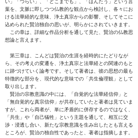
い」「つらい」、「どこまでも」、「ほんたう」という言
葉を、文脈に即しつつ仏教的な観点から検討し、各々にお
ける法華経的な意味、浄土真宗からの影響、そしてそこに
込められた賢治独自の思いが、明らかにされていきます。
この章は、詳細な作品分析を通して見た、賢治の仏教思
想論と言えます。
第三章は、こんどは賢治の生涯を経時的にたどりなが
ら、その考えの変遷を、浄土真宗と法華経との関連のもと
に跡づけていく論考です。そして著者は、彼の思想の最も
特徴的な部分を、現代的な意味での「共生倫理観」として
取り出します。
賢治の宗教意識の中には、「自覚的な法華経信仰」と
「無自覚的な真宗信仰」が共存していたと著者は見ていま
すが、これら両者が、単に矛盾的に併存するのではなく、
「共生」や「自己犠牲」という主題を通して、相互に交
渉・浸透し合い、新たな宗教意識を生み出したとも言える
ところが、賢治の独自性であったと、著者は指摘します。