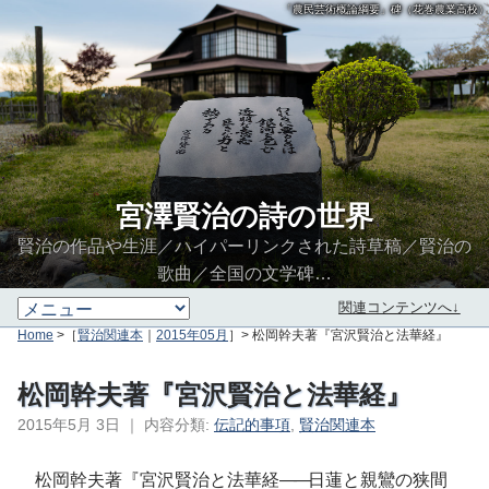
「農民芸術概論綱要」碑（花巻農業高校）
宮澤賢治の詩の世界
賢治の作品や生涯／ハイパーリンクされた詩草稿／賢治の
歌曲／全国の文学碑…
関連コンテンツへ↓
Home
>［
賢治関連本
｜
2015年05月
］> 松岡幹夫著『宮沢賢治と法華経』
松岡幹夫著『宮沢賢治と法華経』
2015年5月 3日
｜
内容分類:
伝記的事項
,
賢治関連本
∮∬
松岡幹夫著『宮沢賢治と法華経
――
日蓮と親鸞の狭間