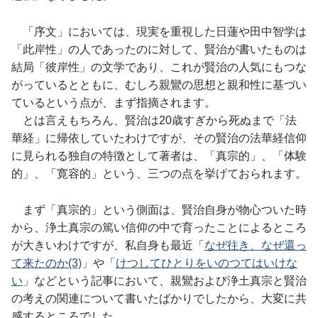
「序文」においては、現実を重視した日蓮や田中智学は
「此岸性」の人であったのに対して、賢治が書いたものは
結局「彼岸性」の文学であり、これが賢治の人気にもつな
がっているとともに、むしろ親鸞の思想と親和性に基づい
ているという点が、まず指摘されます。
とは言えもちろん、賢治は20歳すぎから死ぬまで「法
華経」に帰依していたわけですが、その賢治の法華経信仰
に見られる独自の特徴として著者は、「真宗的」、「体験
的」、「寛容的」という、三つの点を挙げておられます。
まず「真宗的」という側面は、賢治自身が物心ついた時
から、浄土真宗の篤い信仰の中で育ったことによるところ
が大きいわけですが、私自身も最近「
なぜ往き、なぜ還っ
て来たのか(3)
」や「
けつしてひとりをいのつてはいけな
い
」などという記事において、親鸞および浄土真宗と賢治
の考えの関連について書いたばかりでしたから、大変に共
感するところでした。