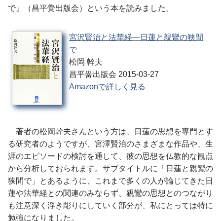
で』（昌平黌出版会）という本を読みました。
宮沢賢治と法華経―日蓮と親鸞の狭間
で
松岡 幹夫
昌平黌出版会 2015-03-27
Amazonで詳しく見る
著者の松岡幹夫さんという方は、日蓮の思想を専門とす
る研究者のようですが、宮澤賢治のさまざまな作品や、生
涯のエピソードの検討を通して、彼の思想を仏教的な観点
から分析しておられます。サブタイトルに「日蓮と親鸞の
狭間で」とあるように、これまで多くの人が論じてきた日
蓮や法華経との関連のみならず、親鸞の思想とのつながり
も注意深く浮き彫りにしていく部分が、私にとっては特に
勉強になりました。