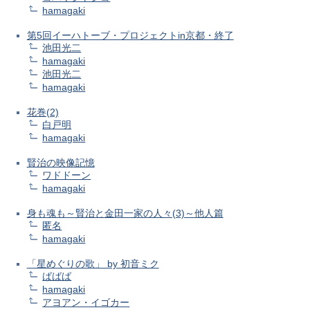
hamagaki
第5回イーハトーブ・プロジェクトin京都・終了
池田光二
hamagaki
池田光二
hamagaki
花巻(2)
白戸明
hamagaki
賢治の映像記憶
ワドドーン
hamagaki
身も魂も～賢治と金田一家の人々(3)～他人篇
匿名
hamagaki
「星めぐりの歌」 by 初音ミク
ばばば
hamagaki
アヨアン・イゴカー