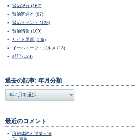
賢治紀行 (162)
賢治関連本 (87)
賢治イベント (125)
賢治情報 (100)
サイト更新 (185)
イーハトーブ・グルメ (18)
雑記 (124)
過去の記事: 年月分類
最近のコメント
溶解体験と逆擬人法
耕生