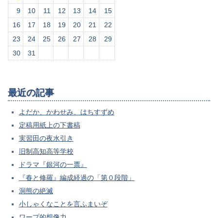
9
10
11
12
13
14
15
16
17
18
19
20
21
22
23
24
25
26
27
28
29
30
31
最近の記事
よだか、かわせみ、はちすずめ
定稿用紙上の下書稿
実習田の夜水引き
旧制高知高等学校
ドラマ『銀河の一票』
『春と修羅』編成経過の「第０段階」
洞熊の絶滅
小しゃくなことを言ふまいぞ
ワープ的想像力