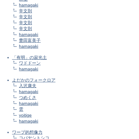
hamagaki
辛文則
辛文則
辛文則
辛文則
hamagaki
豊田富美子
hamagaki
「有明」の寂光土
ワドドーン
hamagaki
よだかのフォークロア
入沢康夫
hamagaki
つめくさ
hamagaki
雲
yoitige
hamagaki
ワープ的想像力
コバヤシトシコ