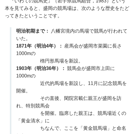
『いわての競馬史』（岩手県競馬組合，1983）という
本を見てみると、盛岡の競馬場は、次のような歴史をたど
ってきたということです。
明治初期まで：
八幡宮境内の馬場で競馬が行われて
いた。
1871年（明治4年）：
産馬会が盛岡市菜園に長さ
1000mの
楕円形馬場を新設。
1903年（明治36年）：
競馬会が盛岡市上田に
1000mの
近代的馬場を新設し、11月に記念競馬を
開催。
その直後、閑院宮載仁親王が盛岡を訪
れ、特別競馬会
を開催。臨席した親王は、競馬場近くの
「黄金清水」に
ちなんで、ここを「黄金競馬場」と命名