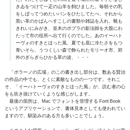
きゐをつけて一疋の山羊を飼ひました。毎朝その乳
をしぼってつめたいパンをひたしてたべ、それから
黒い革のかばんへすこしの書類や雑誌を入れ、靴も
きれいにみがき、並木のポプラの影法師を大股にわ
たって市の役所へ出て行くのでした。あのイーハト
ーヴォのすきとほった風、夏でも底に冷たさをもつ
青いそら、うつくしい森で飾られたモリーオ市、郊
外のぎらぎらひかる草の波、・・・
「ポラーノの広場」のこの書き出し部分は、数ある賢治
の作品の中でも、とくに素敵なものの一つです。それこ
そ、「イーハトーヴォのすきとほった風」が、読む者の心
をも吹き抜けていくような感じがします。
最後の箇所は、Mac でフォントを管理する Font Book
というアプリケーションで、書体見本としても使われてい
ますので、馴染みのある方も多いことでしょう。