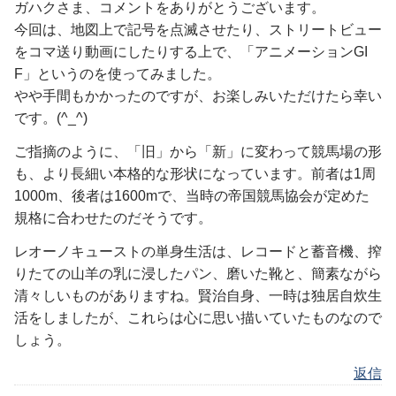
ガハクさま、コメントをありがとうございます。
今回は、地図上で記号を点滅させたり、ストリートビュー
をコマ送り動画にしたりする上で、「アニメーションGI
F」というのを使ってみました。
やや手間もかかったのですが、お楽しみいただけたら幸い
です。(^_^)
ご指摘のように、「旧」から「新」に変わって競馬場の形
も、より長細い本格的な形状になっています。前者は1周
1000m、後者は1600mで、当時の帝国競馬協会が定めた
規格に合わせたのだそうです。
レオーノキューストの単身生活は、レコードと蓄音機、搾
りたての山羊の乳に浸したパン、磨いた靴と、簡素ながら
清々しいものがありますね。賢治自身、一時は独居自炊生
活をしましたが、これらは心に思い描いていたものなので
しょう。
返信