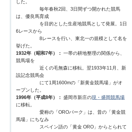
した。
毎年春秋2回、3日間ずつ開かれた競馬
は、優良馬育成
を目的とした生産地競馬として発展。1日
6レースから
8レースを行い、東北一の規模として名を
挙げた。
1932年（昭和7年）：
一帯の耕地整理の関係から、
競馬場を
近くの毛無森に移転。翌1933年11月、新
設記念競馬会
にて1周1600mの「新黄金競馬場」がオ
ープンした。
1996年（平成8年）：
盛岡市新庄の
現・盛岡競馬場
に移転。
愛称の「OROパーク」は、昔の「黄金競
馬場」にちなみ
スペイン語の「黄金 ORO」からとられて