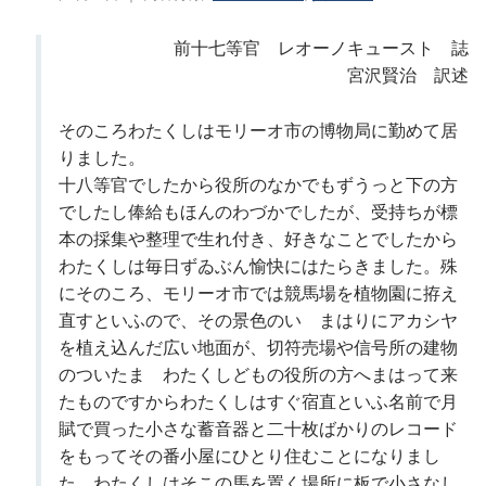
前十七等官 レオーノキュースト 誌
宮沢賢治 訳述
そのころわたくしはモリーオ市の博物局に勤めて居
りました。
十八等官でしたから役所のなかでもずうっと下の方
でしたし俸給もほんのわづかでしたが、受持ちが標
本の採集や整理で生れ付き、好きなことでしたから
わたくしは毎日ずゐぶん愉快にはたらきました。殊
にそのころ、モリーオ市では競馬場を植物園に拵え
直すといふので、その景色のいゝまはりにアカシヤ
を植え込んだ広い地面が、切符売場や信号所の建物
のついたまゝわたくしどもの役所の方へまはって来
たものですからわたくしはすぐ宿直といふ名前で月
賦で買った小さな蓄音器と二十枚ばかりのレコード
をもってその番小屋にひとり住むことになりまし
た。わたくしはそこの馬を置く場所に板で小さなし