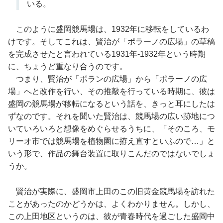
いる。
このように盛岡競馬場は、1932年に移転をしているわ
けです。そしてこれは、賢治が「ポラーノの広場」の草稿
を完成させたと言われている1931年-1932年という時期
に、ちょうど重なり合うのです。
つまり、賢治が「ポランの広場」から「ポラーノの広
場」へと改作を行い、その推敲を行っている時期に、彼は
盛岡の競馬場が移転になるという話を、きっと耳にしたは
ずなのです。それを聞いた賢治は、競馬場の広い跡地につ
いていろいろと想像をめぐらせるうちに、「そのころ、モ
リーオ市では競馬場を植物園に拵え直すといふので…」と
いう形で、作品の舞台装置に取りこんだのではないでしょ
うか。
賢治が実際に、盛岡市上田のこの旧黄金競馬場を訪れた
ことがあったのかどうかは、よくわかりません。しかし、
この上田地区というのは、彼が青春時代を過ごした盛岡中