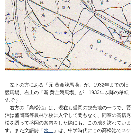
左下の方にある「元 黄金競馬場」が、1932年までの旧
競馬場、右上の「新 黄金競馬場」が、1933年以降の移転
先です。
右方の「高松池」は、現在も盛岡の観光地の一つで、賢
治は盛岡高等農林学校に入学して間もなく、同室の高橋秀
松を誘って盛岡の案内をした際にも、この池を訪れていま
す。また文語詩「
氷上
」は、中学時代にこの高松池でスケ