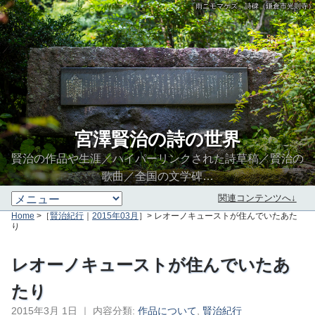
「雨ニモマケズ」詩碑（鎌倉市光則寺）
宮澤賢治の詩の世界
賢治の作品や生涯／ハイパーリンクされた詩草稿／賢治の
歌曲／全国の文学碑…
関連コンテンツへ↓
Home
>［
賢治紀行
｜
2015年03月
］> レオーノキューストが住んでいたあた
り
レオーノキューストが住んでいたあ
たり
2015年3月 1日
｜
内容分類:
作品について
,
賢治紀行
∮∬