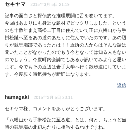
セキヤマ
2015年3月 5日 21:19
記事の面白さと探偵的な推理展開に舌を巻いてます。
今回はあまりにも身近な題材でビックリしました。という
のも十数年まえ高松二丁目に住んでいて正に八幡山から手
掛松趾へ至るあの道のあたりに住んでいたのです。あの辺
りが競馬場跡であったとは！！近所の人からはそんな話は
聞いたことがなかったのでもう今となっては知る人もない
のでしょう。今度町内会誌でもあるか訊いてみようと思い
ます。今でもその近辺は岩手大学へ行く散歩道にしていま
す。今度歩く時気持ちが新鮮になります。
返信
hamagaki
2015年3月 5日 23:11
セキヤマ様、コメントをありがとうございます。
「八幡山から手掛松趾に至る道」とは、何と、ちょうど当
時の競馬場の北辺あたりに相当するわけですね。