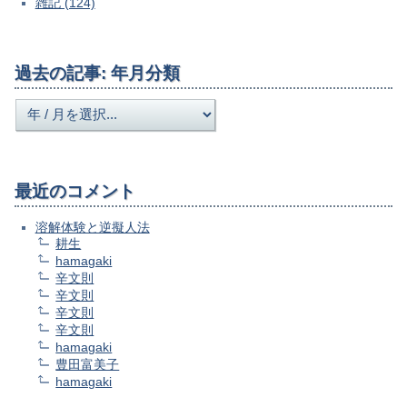
雑記 (124)
過去の記事: 年月分類
最近のコメント
溶解体験と逆擬人法
耕生
hamagaki
辛文則
辛文則
辛文則
辛文則
hamagaki
豊田富美子
hamagaki