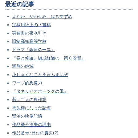
最近の記事
よだか、かわせみ、はちすずめ
定稿用紙上の下書稿
実習田の夜水引き
旧制高知高等学校
ドラマ『銀河の一票』
『春と修羅』編成経過の「第０段階」
洞熊の絶滅
小しゃくなことを言ふまいぞ
ワープ的想像力
『タネリとオホーツクの風』
若い二人の農作業
馬泥棒になった記憶
賢治の映像記憶
作品番号消失の理由
作品番号･日付の喪失(2)