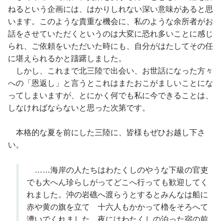
ねるという企画には、はかりしれない深い意味があると思
います。このような貴重な機会に、私のような余所者がお
話をさせていただくというのは大変に恐れ多いことに感じ
られ、ご依頼をいただいた時にも、自分がはたしてその任
に堪えられるかと躊躇しました。
しかし、これまで北三陸で出会い、お世話になった方々
への「恩返し」と言うとこれはまたおこがましいことにな
ってしまいますが、とにかく何でも私に今できることは、
しなければならないと思った次第です。
本格的な夏を前にした三陸に、皆様もぜひお越し下さ
い。
……海岸の人たちはわたくしのやうな下級の官吏
でも大へん珍らしがってどこへ行っても歓迎してく
れました。沖の岩礁へ渡らうとするとみんなは船に
赤や黄の旗を立てゝ十六人もかかって櫓をそろへて
漕いでくれました。夜にはわたくしの泊った宿の前