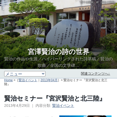
「虔十公園林」碑（桜台小学校）
宮澤賢治の詩の世界
賢治の作品や生涯／ハイパーリンクされた詩草稿／賢治の
歌曲／全国の文学碑…
関連コンテンツへ↓
Home
>［
賢治イベント
｜
2013年04月
］> 賢治セミナー『宮沢賢治と北三
陸』
賢治セミナー『宮沢賢治と北三陸』
2013年4月29日
｜
内容分類:
賢治イベント
∮∬