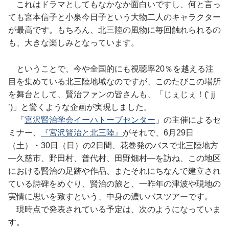
これはドラマとしてもなかなか面白いですし、何と言っ
ても宮本信子と小泉今日子という大物二人のキャラクター
が最高です。もちろん、北三陸の風物に毎回触れられるの
も、大きな楽しみとなっています。
ということで、今や全国的にも視聴率20％を越える注
目を集めている北三陸地域なのですが、このたびこの場所
を舞台として、賢治ファンの皆さんも、「じぇじぇ！(‘ jj
’)」と驚くような企画が実現しました。
「
宮沢賢治学会イーハトーブセンター
」の主催によるセ
ミナー、
『宮沢賢治と北三陸』
がそれで、6月29日
（土）・30日（日）の2日間、花巻発のバスで北三陸地方
―久慈市、野田村、普代村、田野畑村―を訪ね、この地区
における賢治の足跡や作品、またそれにちなんで建立され
ている詩碑をめぐり、賢治の旅と、一昨年の津波や現地の
実情に思いを致すという、中身の濃いバスツアーです。
現時点で発表されている予定は、次のようになっていま
す。