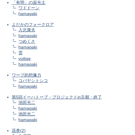
「有明」の寂光土
ワドドーン
hamagaki
よだかのフォークロア
入沢康夫
hamagaki
つめくさ
hamagaki
雲
yoitige
hamagaki
ワープ的想像力
コバヤシトシコ
hamagaki
第5回イーハトーブ・プロジェクトin京都・終了
池田光二
hamagaki
池田光二
hamagaki
花巻(2)