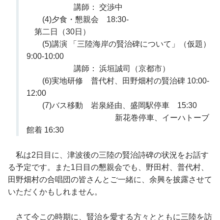
講師： 交渉中
(4)夕食・懇親会 18:30-
第二日（30日）
(5)講演 「三陸海岸の賢治碑について」（仮題）
9:00-10:00
講師： 浜垣誠司（京都市）
(6)実地研修 普代村、田野畑村の賢治碑 10:00-
12:00
(7)バス移動 岩泉経由、盛岡駅停車 15:30
新花巻停車、イーハトーブ
館着 16:30
私は2日目に、津波後の三陸の賢治詩碑の状況をお話す
る予定です。また1日目の懇親会でも、野田村、普代村、
田野畑村の合唱団の皆さんとご一緒に、余興を披露させて
いただくかもしれません。
さて今この時期に、賢治を愛する方々とともに三陸を訪