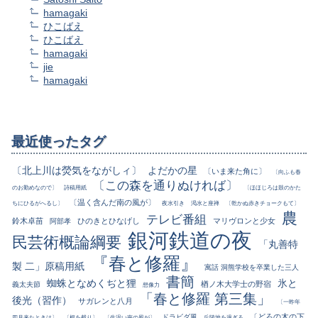
hamagaki
ひこばえ
ひこばえ
hamagaki
jie
hamagaki
最近使ったタグ
〔北上川は熒気をながしィ〕
よだかの星
〔いま来た角に〕
〔向ふも春
〔この森を通りぬければ〕
のお勤めなので〕
詩稿用紙
〔ほほじろは鼓のかた
〔温く含んだ南の風が〕
ちにひるがへるし〕
夜水引き
渇水と座禅
〔乾かぬ赤きチョークもて〕
農
テレビ番組
鈴木卓苗
ひのきとひなげし
マリヴロンと少女
阿部孝
銀河鉄道の夜
民芸術概論綱要
「丸善特
『春と修羅』
製 二」原稿用紙
寓話 洞熊学校を卒業した三人
書簡
蜘蛛となめくぢと狸
氷と
楢ノ木大学士の野宿
義太夫節
想像力
「春と修羅 第三集」
後光（習作）
サガレンと八月
〔一昨年
〔どろの木の下
ドラビダ風
四月来たときは〕
〔根を截り〕
〔生温い南の風が〕
丘陵地を過ぎる