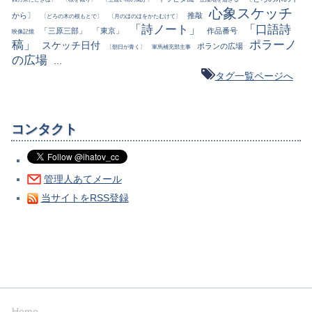
心象スケッチ
から〕
推敲
〔どろの木の根もとで〕
〔月のほのほをかたむけて〕
「詩ノート」
「口語詩
「三原三部」
「東京」
作品番号
映像記憶
稿」
ポラーノ
スケッチ日付
ポランの広場
〔朝日が青く〕
軍馬補充部主事
の広場
...
タグ一覧ページへ
コンタクト
管理人あてメール
当サイトをRSS登録
Home