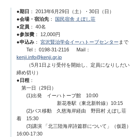
●
期日
： 2013年6月29日（土）・30日（日）
●
会場・宿泊先
：
国民宿舎 えぼし荘
●
定員
： 40名
●
参加費
： 12,000円
●
申込み
：
宮沢賢治学会イーハトーブセンター
まで
Tel： 0198-31-2116 Mail：
kenji.info@kenji.gr.jp
（5月1日より受付を開始し、定員になりしだい
締め切り）
●
日程
：
第一日（29日）
(1)出発 イーハトーブ館 10:00
新花巻駅（東北新幹線）10:15
(2)バス移動 久慈海岸経由 野田村 えぼし荘
着 15:30
(3)講演 「北三陸海岸詩篇群について」（仮題）
16:00-17:30