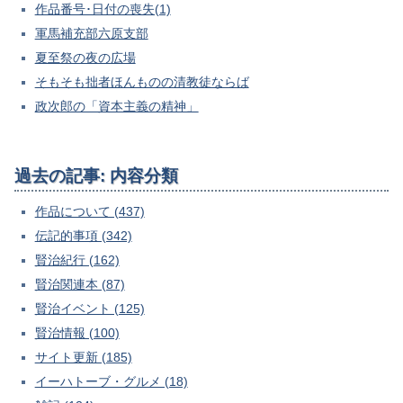
作品番号･日付の喪失(1)
軍馬補充部六原支部
夏至祭の夜の広場
そもそも拙者ほんものの清教徒ならば
政次郎の「資本主義の精神」
過去の記事: 内容分類
作品について (437)
伝記的事項 (342)
賢治紀行 (162)
賢治関連本 (87)
賢治イベント (125)
賢治情報 (100)
サイト更新 (185)
イーハトーブ・グルメ (18)