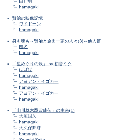
白戸明
hamagaki
賢治の映像記憶
ワドドーン
hamagaki
身も魂も～賢治と金田一家の人々(3)～他人篇
匿名
hamagaki
「星めぐりの歌」 by 初音ミク
ばばば
hamagaki
アヨアン・イゴカー
hamagaki
アヨアン・イゴカー
hamagaki
「山川草木悉皆成仏」の由来(1)
大垣国久
hamagaki
大久保邦彦
hamagaki
Satoshi Saito