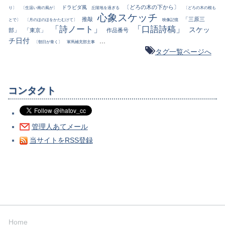
〔どろの木の下から〕
ドラビダ風
り〕
〔生温い南の風が〕
丘陵地を過ぎる
〔どろの木の根も
心象スケッチ
推敲
「三原三
とで〕
〔月のほのほをかたむけて〕
映像記憶
「詩ノート」
「口語詩稿」
スケッ
部」
「東京」
作品番号
チ日付
...
〔朝日が青く〕
軍馬補充部主事
タグ一覧ページへ
コンタクト
管理人あてメール
当サイトをRSS登録
Home