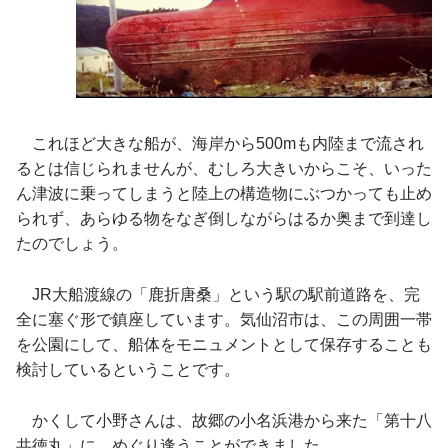
これほど大きな船が、海岸から500mも内陸まで流され
るとは信じられませんが、むしろ大きいからこそ、いった
ん津波に乗ってしまうと陸上の構造物にぶつかっても止め
られず、あらゆる物をなぎ倒しながらはるか奥まで到達し
たのでしょう。
JR大船渡線の「鹿折唐桑」という駅の駅前道路を、完
全に塞ぐ形で鎮座しています。気仙沼市は、この周囲一帯
を公園にして、船体をモニュメントとして保存することも
検討しているということです。
かくして小野さんは、故郷の小名浜港から来た「第十八
共徳丸」に、めぐり逢うことができました。