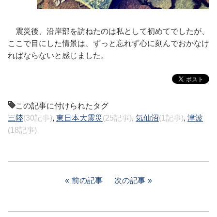
震災後、沿岸部を訪ねたのは私として初めてでしたが、
ここで目にした情景は、ずっと忘れず心に刻んでおかなけ
ればならないと感じました。
この記事に付けられたタグ
三陸
(30記事)
,
東日本大震災
(25記事)
,
気仙沼
(1記事)
,
津波
(18記事)
前の記事
次の記事