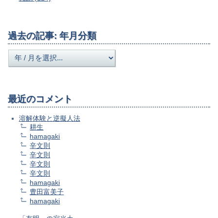
過去の記事: 年月分類
最近のコメント
溶解体験と逆擬人法
耕生
hamagaki
辛文則
辛文則
辛文則
辛文則
hamagaki
豊田富美子
hamagaki