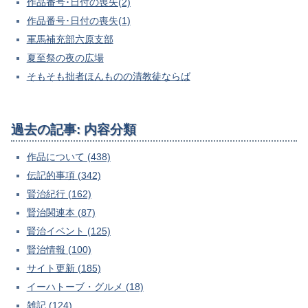
作品番号･日付の喪失(2)
作品番号･日付の喪失(1)
軍馬補充部六原支部
夏至祭の夜の広場
そもそも拙者ほんものの清教徒ならば
過去の記事: 内容分類
作品について (438)
伝記的事項 (342)
賢治紀行 (162)
賢治関連本 (87)
賢治イベント (125)
賢治情報 (100)
サイト更新 (185)
イーハトーブ・グルメ (18)
雑記 (124)