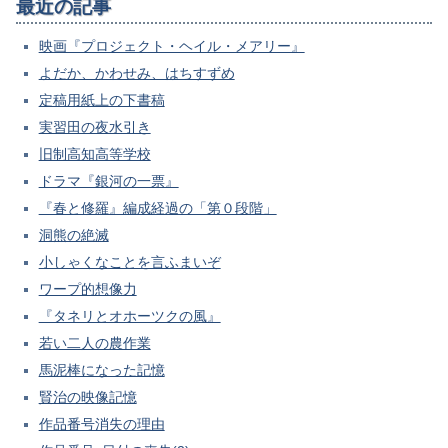
最近の記事
映画『プロジェクト・ヘイル・メアリー』
よだか、かわせみ、はちすずめ
定稿用紙上の下書稿
実習田の夜水引き
旧制高知高等学校
ドラマ『銀河の一票』
『春と修羅』編成経過の「第０段階」
洞熊の絶滅
小しゃくなことを言ふまいぞ
ワープ的想像力
『タネリとオホーツクの風』
若い二人の農作業
馬泥棒になった記憶
賢治の映像記憶
作品番号消失の理由