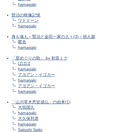
hamagaki
賢治の映像記憶
ワドドーン
hamagaki
身も魂も～賢治と金田一家の人々(3)～他人篇
匿名
hamagaki
「星めぐりの歌」 by 初音ミク
ばばば
hamagaki
アヨアン・イゴカー
hamagaki
アヨアン・イゴカー
hamagaki
「山川草木悉皆成仏」の由来(1)
大垣国久
hamagaki
大久保邦彦
hamagaki
Satoshi Saito