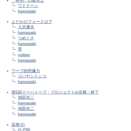
「有明」の寂光土
ワドドーン
hamagaki
よだかのフォークロア
入沢康夫
hamagaki
つめくさ
hamagaki
雲
yoitige
hamagaki
ワープ的想像力
コバヤシトシコ
hamagaki
第5回イーハトーブ・プロジェクトin京都・終了
池田光二
hamagaki
池田光二
hamagaki
花巻(2)
白戸明