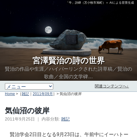
「牛」詩碑（苫小牧市旭町）＋ AIによる背景生成
宮澤賢治の詩の世界
賢治の作品や生涯／ハイパーリンクされた詩草稿／賢治の
歌曲／全国の文学碑…
関連コンテンツへ↓
Home
>［
雑記
｜
2011年09月
］> 気仙沼の彼岸
気仙沼の彼岸
2011年9月25日
｜
内容分類:
雑記
∮∬
賢治学会2日目となる9月23日は、午前中にイーハトー