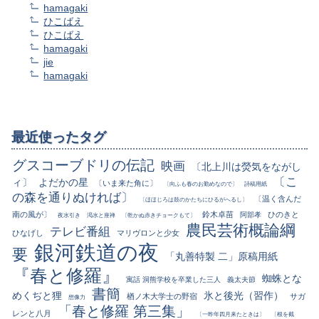
hamagaki
ひこばえ
ひこばえ
hamagaki
jie
hamagaki
最近使ったタグ
グスコーブドリの伝記
映画
〔北上川は熒気をながし
〔こ
ィ〕
よだかの星
〔いま来た角に〕
〔向ふも春のお勤めなので〕
詩稿用紙
の森を通りぬければ〕
〔温く含んだ
〔ほほじろは鼓のかたちにひるがへるし〕
南の風が〕
鈴木卓苗
ひのきと
阿部孝
夜水引き
渇水と座禅
〔乾かぬ赤きチョークもて〕
農民芸術概論綱
テレビ番組
ひなげし
マリヴロンと少女
銀河鉄道の夜
要
「丸善特製 二」原稿用紙
『春と修羅』
蜘蛛とな
寓話 洞熊学校を卒業した三人
義太夫節
書簡
めくぢと狸
氷と後光（習作）
楢ノ木大学士の野宿
サガ
想像力
「春と修羅 第三集」
レンと八月
〔一昨年四月来たときは〕
〔根を截