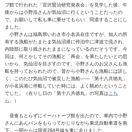
ブ館で行われた「宮沢賢治研究発表会」を見学した後、午
後からは小野浩さんが気仙沼に行くということだったの
で、お願いして私も車に乗せてもらい、同道することにし
ました。
小野さんは福島県いわき市小名浜在住ですが、知人の所
有する漁船がたまたま気仙沼港に停泊中に津波で流され、
内陸部に取り残されたままになっているのだそうです。今
回は、何とかしてその漁船と「再会」を果たしたいとの思
いから、気仙沼を目ざすのです。小野さんのお父さんも漁
船を持っておられたので、昔から小野さんも漁船には詳し
く、このたび気仙沼で被災した漁船――「第十八共徳丸」
が小名浜港に停船していた時には、よく眺めたということ
でした。（在りし日の「第十八共徳丸」の写真は
こち
ら
。）
昼食もとらずにイーハトーブ館を出たので、車内で小野
さんにあんパンをもらってかじりながら東北自動車道を南
下、一関からは国道284号線を東に走りました。