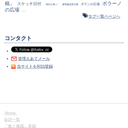
稿」
ポラーノ
スケッチ日付
ポランの広場
〔朝日が青く〕
軍馬補充部主事
の広場
...
タグ一覧ページへ
コンタクト
管理人あてメール
当サイトをRSS登録
Home
全詩一覧
『春と修羅』草稿