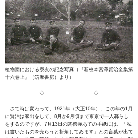
植物園における寮友の記念写真（『新校本宮澤賢治全集第
十六巻上』（筑摩書房）より）
◇ ◇
さて時は変わって、1921年（大正10年）。この年の1月
に賢治は家出をして、8月か9月頃まで東京で一人暮らし
をするのですが、7月13日の関徳弥あての手紙には、「私
は書いたものを売らうと折角してゐます」との言葉が出て