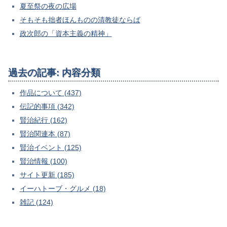
夏至祭の夜の広場
そもそも拙者ほんものの清教徒ならば
政次郎の「資本主義の精神」
過去の記事: 内容分類
作品について (437)
伝記的事項 (342)
賢治紀行 (162)
賢治関連本 (87)
賢治イベント (125)
賢治情報 (100)
サイト更新 (185)
イーハトーブ・グルメ (18)
雑記 (124)