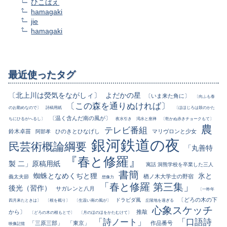
ひこばえ
hamagaki
jie
hamagaki
最近使ったタグ
〔北上川は熒気をながしィ〕
よだかの星
〔いま来た角に〕
〔向ふも春
〔この森を通りぬければ〕
のお勤めなので〕
詩稿用紙
〔ほほじろは鼓のかた
〔温く含んだ南の風が〕
ちにひるがへるし〕
夜水引き
渇水と座禅
〔乾かぬ赤きチョークもて〕
農
テレビ番組
鈴木卓苗
ひのきとひなげし
マリヴロンと少女
阿部孝
銀河鉄道の夜
民芸術概論綱要
「丸善特
『春と修羅』
製 二」原稿用紙
寓話 洞熊学校を卒業した三人
書簡
蜘蛛となめくぢと狸
氷と
楢ノ木大学士の野宿
義太夫節
想像力
「春と修羅 第三集」
後光（習作）
サガレンと八月
〔一昨年
〔どろの木の下
ドラビダ風
四月来たときは〕
〔根を截り〕
〔生温い南の風が〕
丘陵地を過ぎる
心象スケッチ
から〕
推敲
〔どろの木の根もとで〕
〔月のほのほをかたむけて〕
「詩ノート」
「口語詩
「三原三部」
「東京」
作品番号
映像記憶