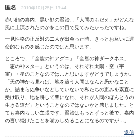
匿名
2010年10月25日 13:44
赤い顔の嘉内、黒い顔の賢治…「人間のもだえ」がどんな
風に上演されたのかをこの目で見てみたかったですね。
一見性格の正反対の二人が出会った時、きっとお互いに運
命的なものを感じたのではと思います。
ところで、「全能の神アグニ」「全智の神ダークネス」
「恵の神スター」というのは、それぞれ太陽・空（宇
宙）・星のことなのでは…と思いますがどうでしょうか。
「天の神から見れば、地を這う人間はなんと愚かなこと
か。詰まらぬ争いなどしていないで私たちの恵みを素直に
受け取り、地を耕して豊になれ、それが人間のほんとうの
生きる道だ」ということなのではないかと感じました。と
ても嘉内らしい主張です。賢治はもっとずっと後で、嘉内
の言い続けたことを噛みしめることになるのですが…。
返信