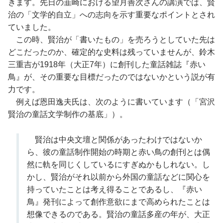
きます。先日の韮崎における望月善次さんの講演では、賢
治の「文学的自立」への志向を示す重要なポイントとされ
ていました。
この時、賢治が「書いたもの」を売ろうとしていた先は
どこだったのか、確定的な史料は残っていませんが、鈴木
三重吉が1918年（大正7年）に創刊した童話雑誌『赤い
鳥』が、その重要な目標だったのではないかという説が有
力です。
例えば恩田逸夫氏は、次のように書いています（「宮沢
賢治の童話文学制作の基底」）。
賢治は中央文壇と関係があったわけではないか
ら、彼の童話制作開始の時期と赤い鳥の創刊とは偶
然に軌を同じくしているにすぎぬかもしれない。し
かし、賢治がそれ以前から外国の童話などに関心を
持っていたことは考え得ることであるし、『赤い
鳥』発刊によって創作意欲にまで高められたことは
想像できるのである。賢治の童話多産の年が、大正