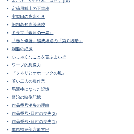
よだか、かわせみ、はちすずめ
定稿用紙上の下書稿
実習田の夜水引き
旧制高知高等学校
ドラマ『銀河の一票』
『春と修羅』編成経過の「第０段階」
洞熊の絶滅
小しゃくなことを言ふまいぞ
ワープ的想像力
『タネリとオホーツクの風』
若い二人の農作業
馬泥棒になった記憶
賢治の映像記憶
作品番号消失の理由
作品番号･日付の喪失(2)
作品番号･日付の喪失(1)
軍馬補充部六原支部