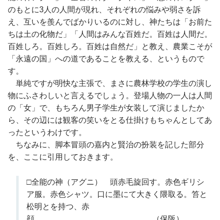
のもとに3人の人間が現れ、それぞれの悩みや弱さを訴
え、互いを羨んでばかりいるのに対し、神たちは「お前た
ちは土の化物だ」「人間はみんな百姓だ。百姓は人間だ。
百姓しろ。百姓しろ。百姓は自然だ」と教え、農業こそが
「永遠の国」への道であることを教える、というもので
す。
単純ですが明快な主張で、まさに農林学校の学生の演し
物にふさわしいと言えるでしょう。登場人物の一人は人間
の「女」で、もちろん男子学生が女装して演じましたか
ら、その辺には観客の笑いをとる仕掛けもちゃんとしてあ
ったというわけです。
ちなみに、脚本冒頭の嘉内と賢治の扮装を記した部分
を、ここに引用しておきます。
□全能の神（アグニ） 頭赤毛旋回す。赤色ギリシ
ア服。赤色シャツ。口に墨にて大きく隈取る。笞と
松明とを持つ、赤
顔。 （保阪）