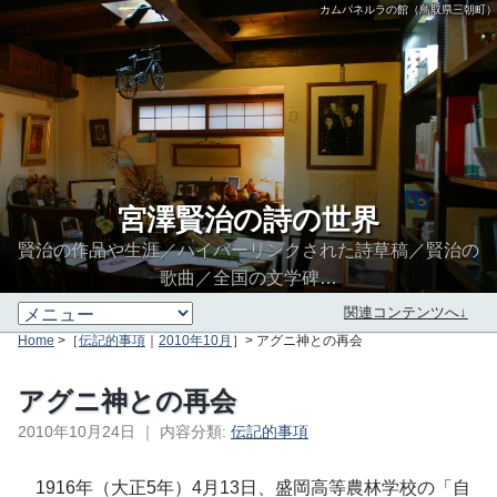
カムパネルラの館（鳥取県三朝町）
宮澤賢治の詩の世界
賢治の作品や生涯／ハイパーリンクされた詩草稿／賢治の
歌曲／全国の文学碑…
関連コンテンツへ↓
Home
>［
伝記的事項
｜
2010年10月
］> アグニ神との再会
アグニ神との再会
2010年10月24日
｜
内容分類:
伝記的事項
∮∬
1916年（大正5年）4月13日、盛岡高等農林学校の「自