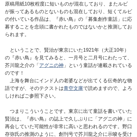
原稿用紙10枚程度に短いものが混在しており、またルビ
が振ってあるものとないものも混在しており、短くてルビ
の付いている作品は、『赤い鳥』の「募集創作童話」に応
募することを念頭に書かれたものではないかと推測してお
られます。
ということで、賢治が東京にいた1921年（大正10年）
の『赤い鳥』を見てみると、一月号と二月号にわたって、
芥川龍之介の「
アグニの神
」という童話が連載されている
のです！
上海を舞台にインド人の老婆などが出てくる伝奇的な物
語ですが、そのテクストは
青空文庫
で読めますので、よろ
しければご参照下さい。
つまりこういうことです。東京に出て童話を書いていた
賢治は、『赤い鳥』の誌上で久しぶりに「アグニの神」に
再会していた可能性が非常に高いと思われるのです。野口
存弥氏の推測のように、創刊号で芥川龍之介に示唆を受け