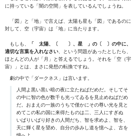
に持っている「闇の空間」を表しているんでしょうね。
「図」と「地」で言えば、太陽も星も「図」であるのに
対して、空（宇宙）は「地」に当たります。
もしも、
「 太陽、〔 〕、星 」の〔 〕の中に、
適切な言葉を入れなさい
、という問題があったとしたら、
ほとんどの人が「月」と答えるでしょう。それを「空（宇
宙）」とは、まさに発想の転換ですね。
劇の中で「ダークネス」は言います。
人間よ黒い黒い暗の夜に立たねばだめだ。そしてそ
の中に智の色が数千も光ってゐるを見止めねばだめ
だ。おまえの一族のうちで僅かにその尊い光を見と
めてこの私の国に来得たものは二、三人にすぎぬ
いばりいばり好きの人間だち、智を求めよ、智を、
天に輝く星を望め、自分の歩みし道を憶へよ、古を
憶へよ