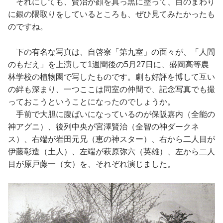
それにしても、賢治が顔を真っ黒に塗って、目のまわり
に銀の隈取りをしているところも、ぜひ見てみたかったも
のですね。
下の有名な写真は、自啓寮「第九室」の面々が、「人間
のもだえ」を上演して1週間後の5月27日に、盛岡高等農
林学校の植物園で写したものです。劇も好評を博して互い
の絆も深まり、一つここは同室の仲間で、記念写真でも撮
っておこうということになったのでしょうか。
手前で大胆に腹ばいになっているのが保阪嘉内（全能の
神アグニ）、後列中央が宮澤賢治（全智の神ダークネ
ス）、右端が岩田元兄（恵の神スター）、右から二人目が
伊藤彰造（土人）、左端が萩原弥六（英雄）、左から二人
目が原戸藤一（女）を、それぞれ演じました。