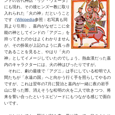
ンドの古代神話『リグ・ヴェーダ』
にも現れ、その後ヒンズー教に取り
入れられた「火の神」だということ
です（
Wikipedia
参照：右写真も同
頁より引用）。嘉内がなぜここに全
能の神としてインドの「アグニ」を
持ってきたのかはよくわかりません
が、その扮装が上記のように真っ赤
であることを見ると、やはり「火の
神」としてイメージしていたのでしょう。熱血漢だった嘉
内のキャラクターには、火の神はぴったりですが。
それに、劇の最後で「アグニ」は手にしている松明で人
間たちが「永遠の国」へと向かう行く手を照らしてやるの
ですが、これは翌年の7月に賢治と嘉内が一緒に夜の岩手
山に登った際、消えそうな松明の火を二人で吹きつつ、将
来を誓い合ったというエピソードにもつながる感じで面白
いです。