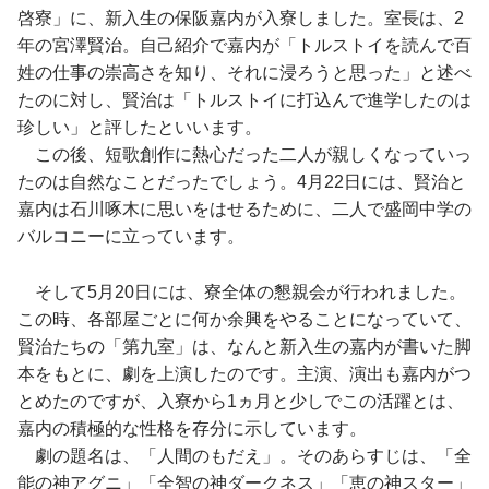
啓寮」に、新入生の保阪嘉内が入寮しました。室長は、2
年の宮澤賢治。自己紹介で嘉内が「トルストイを読んで百
姓の仕事の崇高さを知り、それに浸ろうと思った」と述べ
たのに対し、賢治は「トルストイに打込んで進学したのは
珍しい」と評したといいます。
この後、短歌創作に熱心だった二人が親しくなっていっ
たのは自然なことだったでしょう。4月22日には、賢治と
嘉内は石川啄木に思いをはせるために、二人で盛岡中学の
バルコニーに立っています。
そして5月20日には、寮全体の懇親会が行われました。
この時、各部屋ごとに何か余興をやることになっていて、
賢治たちの「第九室」は、なんと新入生の嘉内が書いた脚
本をもとに、劇を上演したのです。主演、演出も嘉内がつ
とめたのですが、入寮から1ヵ月と少しでこの活躍とは、
嘉内の積極的な性格を存分に示しています。
劇の題名は、「人間のもだえ」。そのあらすじは、「全
能の神アグニ」「全智の神ダークネス」「恵の神スター」