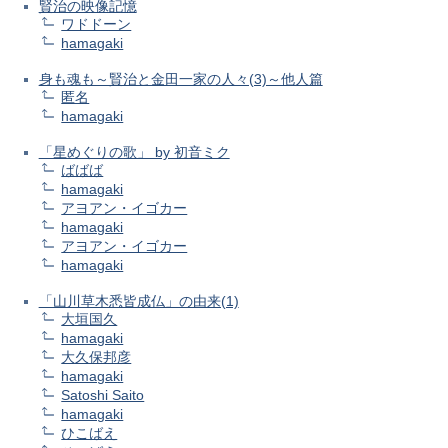
賢治の映像記憶
ワドドーン
hamagaki
身も魂も～賢治と金田一家の人々(3)～他人篇
匿名
hamagaki
「星めぐりの歌」 by 初音ミク
ばばば
hamagaki
アヨアン・イゴカー
hamagaki
アヨアン・イゴカー
hamagaki
「山川草木悉皆成仏」の由来(1)
大垣国久
hamagaki
大久保邦彦
hamagaki
Satoshi Saito
hamagaki
ひこばえ