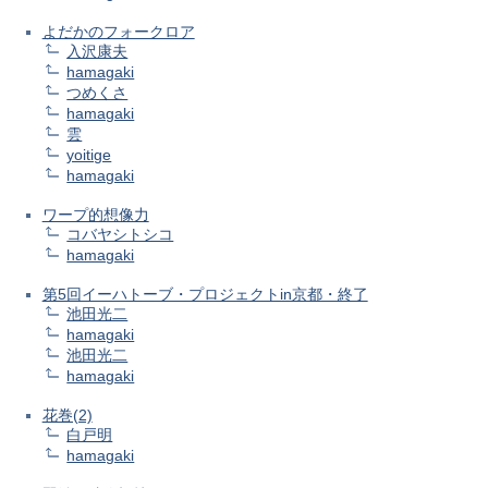
よだかのフォークロア
入沢康夫
hamagaki
つめくさ
hamagaki
雲
yoitige
hamagaki
ワープ的想像力
コバヤシトシコ
hamagaki
第5回イーハトーブ・プロジェクトin京都・終了
池田光二
hamagaki
池田光二
hamagaki
花巻(2)
白戸明
hamagaki