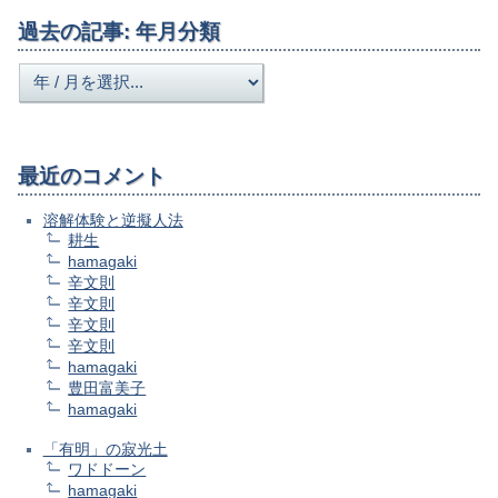
過去の記事: 年月分類
最近のコメント
溶解体験と逆擬人法
耕生
hamagaki
辛文則
辛文則
辛文則
辛文則
hamagaki
豊田富美子
hamagaki
「有明」の寂光土
ワドドーン
hamagaki