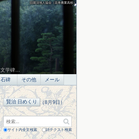
旧羅須地人協会（花巻農業高校）
の文学碑…
石碑
その他
メール
（8月9日）
サイト内全文検索
詩テクスト検索