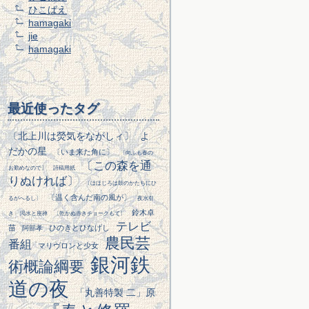
ひこばえ
hamagaki
jie
hamagaki
最近使ったタグ
〔北上川は熒気をながしィ〕
よ
だかの星
〔いま来た角に〕
〔向ふも春の
〔この森を通
お勤めなので〕
詩稿用紙
りぬければ〕
〔ほほじろは鼓のかたちにひ
〔温く含んだ南の風が〕
るがへるし〕
夜水引
鈴木卓
き
渇水と座禅
〔乾かぬ赤きチョークもて〕
テレビ
苗
ひのきとひなげし
阿部孝
農民芸
番組
マリヴロンと少女
銀河鉄
術概論綱要
道の夜
「丸善特製 二」原