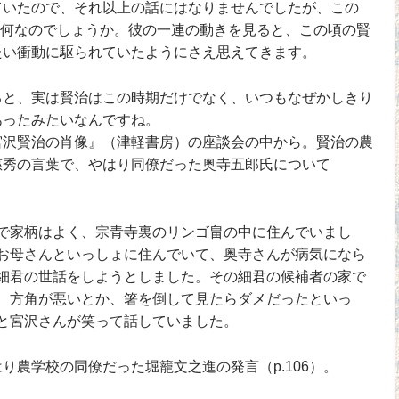
ていたので、それ以上の話にはなりませんでしたが、この
たい何なのでしょうか。彼の一連の動きを見ると、この頃の賢
たい衝動に駆られていたようにさえ思えてきます。
と、実は賢治はこの時期だけでなく、いつもなぜかしきり
あったみたいなんですね。
沢賢治の肖像』（津軽書房）の座談会の中から。賢治の農
慈秀の言葉で、やはり同僚だった奥寺五郎氏について
家柄はよく、宗青寺裏のリンゴ畠の中に住んでいまし
お母さんといっしょに住んでいて、奥寺さんが病気になら
細君の世話をしようとしました。その細君の候補者の家で
、方角が悪いとか、箸を倒して見たらダメだったといっ
と宮沢さんが笑って話していました。
農学校の同僚だった堀籠文之進の発言（p.106）。