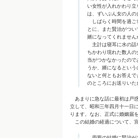
い女性が入れかわり立
は、ずいぶん女の人の
しばらく時間を過ごし
とに、また賢治がつい
婿になってくれません
主計は寝耳に水の話な
ちかわり現れた数人の
当がつかなかったので
うか、婿になるという
ないと何ともお答えで
のところにお送りいた
あまりに急な話に最初は戸惑
立して、昭和三年四月十一日
ります。なお、正式に婚姻届
この結婚の経過について、宮沢
両親の結婚に賢治が大