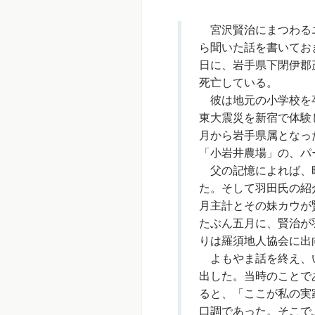
宮沢賢治にまつわるエ
ら聞いた話を書いてお
日に、岩手県下閉伊郡
死亡している。
彼は地元の小学校を卒
東大震災を新宿で体験
月から岩手県属となっ
「小岩井農場」の、パ
父の記憶によれば、昭
た。そして羽田氏の紹
月主計とその妹カウが
たぶん五月に、賢治が
りは羅須地人協会に出
よもやま話を終え、い
出した。当時のことで
ると、「ここが私の実
口調であった。そこで