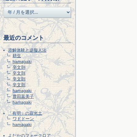
最近のコメント
溶解体験と逆擬人法
耕生
hamagaki
辛文則
辛文則
辛文則
辛文則
hamagaki
豊田富美子
hamagaki
「有明」の寂光土
ワドドーン
hamagaki
よだかのフォークロア