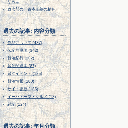
ならば
政次郎の「資本主義の精神」
過去の記事: 内容分類
作品について (437)
伝記的事項 (342)
賢治紀行 (162)
賢治関連本 (87)
賢治イベント (125)
賢治情報 (100)
サイト更新 (185)
イーハトーブ・グルメ (18)
雑記 (124)
過去の記事: 年月分類