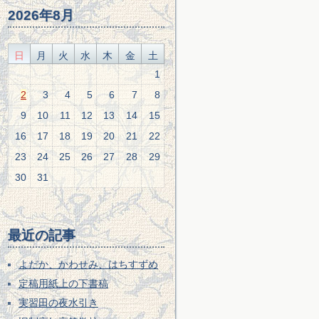
2026年8月
日
月
火
水
木
金
土
1
2
3
4
5
6
7
8
9
10
11
12
13
14
15
16
17
18
19
20
21
22
23
24
25
26
27
28
29
30
31
最近の記事
よだか、かわせみ、はちすずめ
定稿用紙上の下書稿
実習田の夜水引き