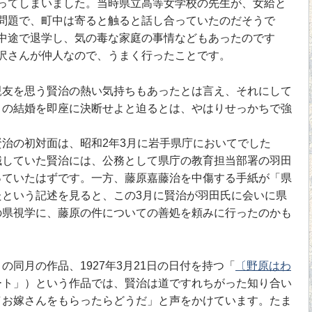
ってしまいました。当時県立高等女学校の先生が、女給と
問題で、町中は寄ると触ると話し合っていたのだそうで
中途で退学し、気の毒な家庭の事情などもあったのです
沢さんが仲人なので、うまく行ったことです。
友を思う賢治の熱い気持ちもあったとは言え、それにして
との結婚を即座に決断せよと迫るとは、やはりせっかちで強
治の初対面は、昭和2年3月に岩手県庁においてでした
職していた賢治には、公務として県庁の教育担当部署の羽田
っていたはずです。一方、藤原嘉藤治を中傷する手紙が「県
たという記述を見ると、この3月に賢治が羽田氏に会いに県
の県視学に、藤原の件についての善処を頼みに行ったのかも
。
同月の作品、1927年3月21日の日付を持つ「
〔野原はわ
ート」）という作品では、賢治は道ですれちがった知り合い
／お嫁さんをもらったらどうだ」と声をかけています。たま