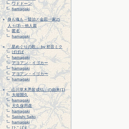
ワドドーン
hamagaki
身も魂も～賢治と金田一家の
人々(3)～他人篇
匿名
hamagaki
「星めぐりの歌」 by 初音ミク
ばばば
hamagaki
アヨアン・イゴカー
hamagaki
アヨアン・イゴカー
hamagaki
「山川草木悉皆成仏」の由来(1)
大垣国久
hamagaki
大久保邦彦
hamagaki
Satoshi Saito
hamagaki
ひこばえ