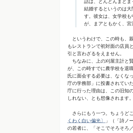
話は、とんとんまとま
結婚するというのは大
す。彼女は、女学校も
が、まアともかく、宮
というわけで、この時も、親
もレストランで初対面の店員
引と言わざるをえません。
ちなみに、上の刈屋主計と賢
が、この時すでに農学校を退
氏に面会する必要は、なくな
庁の学務部」に投書されてい
庁に行った理由は、この旧知
しれない、とも想像されます
さらにもう一つ。ちょうどこの
くわく白い偏光〕
」（「詩ノ
の若者に、「そこでそろそろ