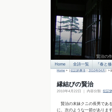
賢治の
Home
全詩一覧
『春と修
Home
>［
伝記的事項
｜
2010年04月
］>
縁結びの賢治
2010年4月22日
｜
内容分類:
伝記
賢治の末妹クニの長男である
に、次のような一節があります（p