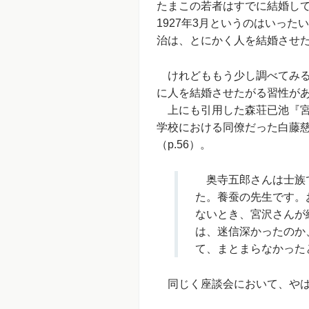
たまこの若者はすでに結婚し
1927年3月というのはいっ
治は、とにかく人を結婚させ
けれどももう少し調べてみる
に人を結婚させたがる習性が
上にも引用した森荘已池『宮
学校における同僚だった白藤
（p.56）。
奥寺五郎さんは士族で
た。養蚕の先生です。
ないとき、宮沢さんが
は、迷信深かったのか
て、まとまらなかった
同じく座談会において、やはり