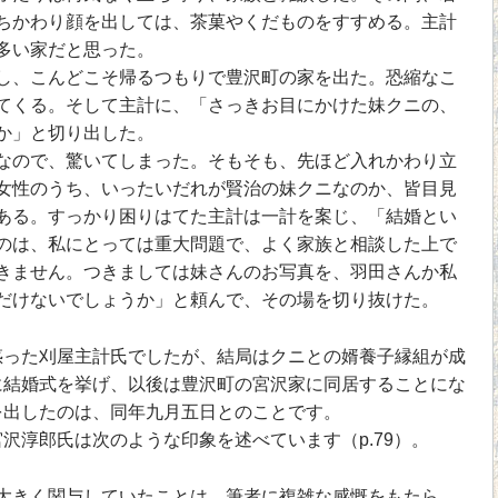
ちかわり顔を出しては、茶菓やくだものをすすめる。主計
多い家だと思った。
、こんどこそ帰るつもりで豊沢町の家を出た。恐縮なこ
てくる。そして主計に、「さっきお目にかけた妹クニの、
か」と切り出した。
ので、驚いてしまった。そもそも、先ほど入れかわり立
女性のうち、いったいだれが賢治の妹クニなのか、皆目見
ある。すっかり困りはてた主計は一計を案じ、「結婚とい
のは、私にとっては重大問題で、よく家族と相談した上で
きません。つきましては妹さんのお写真を、羽田さんか私
だけないでしょうか」と頼んで、その場を切り抜けた。
った刈屋主計氏でしたが、結局はクニとの婿養子縁組が成
に結婚式を挙げ、以後は豊沢町の宮沢家に同居することにな
を出したのは、同年九月五日とのことです。
淳郎氏は次のような印象を述べています（p.79）。
きく関与していたことは、筆者に複雑な感慨をもたら