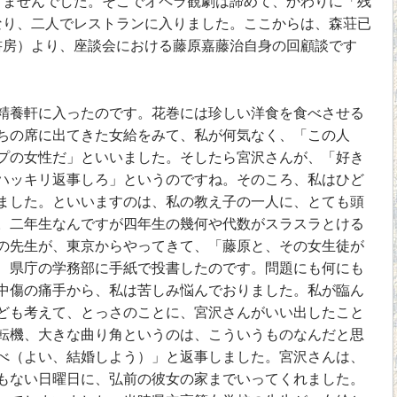
りませんでした。そこでオペラ観劇は諦めて、かわりに「残
なり、二人でレストランに入りました。ここからは、森荘已
書房）より、座談会における藤原嘉藤治自身の回顧談です
養軒に入ったのです。花巻には珍しい洋食を食べさせる
ちの席に出てきた女給をみて、私が何気なく、「この人
プの女性だ」といいました。そしたら宮沢さんが、「好き
ハッキリ返事しろ」というのですね。そのころ、私はひど
ました。といいますのは、私の教え子の一人に、とても頭
。二年生なんですが四年生の幾何や代数がスラスラとける
の先生が、東京からやってきて、「藤原と、その女生徒が
、県庁の学務部に手紙で投書したのです。問題にも何にも
中傷の痛手から、私は苦しみ悩んでおりました。私が臨ん
ども考えて、とっさのことに、宮沢さんがいい出したこと
転機、大きな曲り角というのは、こういうものなんだと思
べ（よい、結婚しよう）」と返事しました。宮沢さんは、
もない日曜日に、弘前の彼女の家までいってくれました。