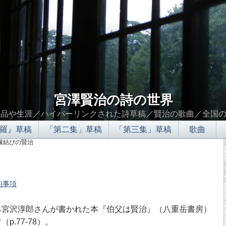
宮澤賢治の詩の世界
作品や生涯／ハイパーリンクされた詩草稿／賢治の歌曲／全国
羅』草稿
「第二集」草稿
「第三集」草稿
歌曲
 縁結びの賢治
的事項
∮∬
宮沢淳郎さんが書かれた本『伯父は賢治』（八重岳書房）
.77-78）。