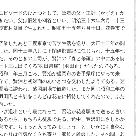
ピソードのひとつとして、筆者の父・主計（かずえ）か
きたい。父は旧姓を刈谷といい、明治三十六年六月二十三
茂市村蟇目で生まれた。昭和五十五年八月十日、花巻市で
業したあと二度東京で苦学生活を送り、大正十二年の関
した。同十三年八月に下閉伊郡書記に任じられ、十五年七
た。そのときの上司が、賢治の『春と修羅』の中にある詩
ート三に出てくる“羽田県属”（羽田正）だったのである。
和二年三月ごろ、賢治が盛岡市の岩手県庁にやって来
介で、賢治と初対面のあいさつを交わしたようである。翌
賢治に誘われ、盛岡劇場で観劇した。また同じ昭和二年の
羽田氏と主計をこんどは花巻に招待してくれたので、ふた
向いた。
ざ退出という段になって、賢治が花巻駅まで送ると言い
あるから、もちろん徒歩である。途中、豊沢町にさしかか
家です。ちょっと入ってみましょう」と、いかにも自然な
ふたりは何気なく立ち寄り、家族と雑談した。その間、若