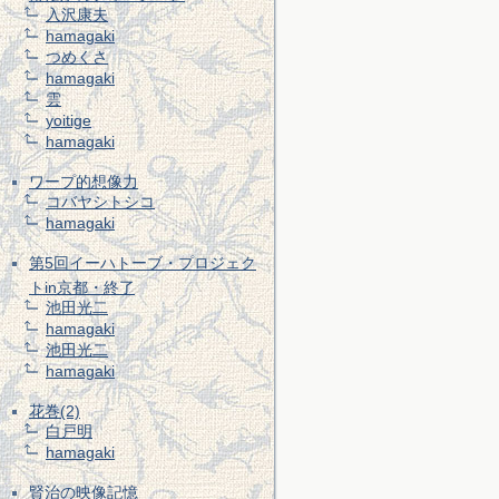
入沢康夫
hamagaki
つめくさ
hamagaki
雲
yoitige
hamagaki
ワープ的想像力
コバヤシトシコ
hamagaki
第5回イーハトーブ・プロジェク
トin京都・終了
池田光二
hamagaki
池田光二
hamagaki
花巻(2)
白戸明
hamagaki
賢治の映像記憶