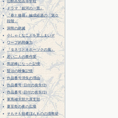
旧制高知高等学校
ドラマ『銀河の一票』
『春と修羅』編成経過の「第０
段階」
洞熊の絶滅
小しゃくなことを言ふまいぞ
ワープ的想像力
『タネリとオホーツクの風』
若い二人の農作業
馬泥棒になった記憶
賢治の映像記憶
作品番号消失の理由
作品番号･日付の喪失(2)
作品番号･日付の喪失(1)
軍馬補充部六原支部
夏至祭の夜の広場
そもそも拙者ほんものの清教徒