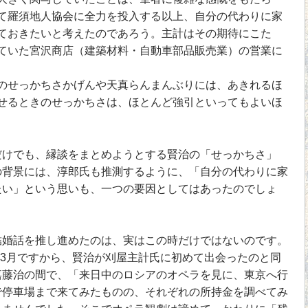
て羅須地人協会に全力を投入する以上、自分の代わりに家
ておきたいと考えたのであろう。主計はその期待にこた
ていた宮沢商店（建築材料・自動車部品販売業）の営業に
せっかちさかげんや天真らんまんぶりには、あきれるほ
せるときのせっかちさは、ほとんど強引といってもよいほ
けでも、縁談をまとめようとする賢治の「せっかちさ」
の背景には、淳郎氏も推測するように、「自分の代わりに家
たい」という思いも、一つの要因としてはあったのでしょ
婚話を推し進めたのは、実はこの時だけではないのです。
の3月ですから、賢治が刈屋主計氏に初めて出会ったのと同
嘉藤治の間で、「来日中のロシアのオペラを見に、東京へ行
で停車場まで来てみたものの、それぞれの所持金を調べてみ