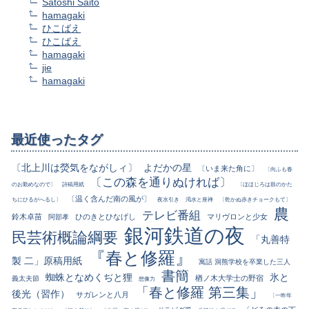
Satoshi Saito
hamagaki
ひこばえ
ひこばえ
hamagaki
jie
hamagaki
最近使ったタグ
〔北上川は熒気をながしィ〕
よだかの星
〔いま来た角に〕
〔向ふも春
〔この森を通りぬければ〕
のお勤めなので〕
詩稿用紙
〔ほほじろは鼓のかた
〔温く含んだ南の風が〕
ちにひるがへるし〕
夜水引き
渇水と座禅
〔乾かぬ赤きチョークもて〕
農
テレビ番組
鈴木卓苗
ひのきとひなげし
マリヴロンと少女
阿部孝
銀河鉄道の夜
民芸術概論綱要
「丸善特
『春と修羅』
製 二」原稿用紙
寓話 洞熊学校を卒業した三人
書簡
蜘蛛となめくぢと狸
氷と
楢ノ木大学士の野宿
義太夫節
想像力
「春と修羅 第三集」
後光（習作）
サガレンと八月
〔一昨年