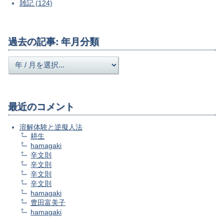
雑記 (124)
過去の記事: 年月分類
最近のコメント
溶解体験と逆擬人法
耕生
hamagaki
辛文則
辛文則
辛文則
辛文則
hamagaki
豊田富美子
hamagaki