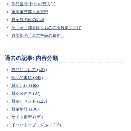
作品番号･日付の喪失(1)
軍馬補充部六原支部
夏至祭の夜の広場
そもそも拙者ほんものの清教徒ならば
政次郎の「資本主義の精神」
過去の記事: 内容分類
作品について (437)
伝記的事項 (342)
賢治紀行 (162)
賢治関連本 (87)
賢治イベント (125)
賢治情報 (100)
サイト更新 (185)
イーハトーブ・グルメ (18)