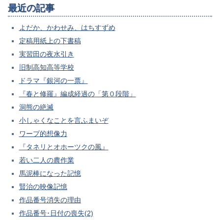
最近の記事
よだか、かわせみ、はちすずめ
定稿用紙上の下書稿
実習田の夜水引き
旧制高知高等学校
ドラマ『銀河の一票』
『春と修羅』編成経過の「第０段階」
洞熊の絶滅
小しゃくなことを言ふまいぞ
ワープ的想像力
『タネリとオホーツクの風』
若い二人の農作業
馬泥棒になった記憶
賢治の映像記憶
作品番号消失の理由
作品番号･日付の喪失(2)