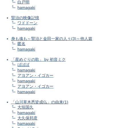
白戸明
hamagaki
賢治の映像記憶
ワドドーン
hamagaki
身も魂も～賢治と金田一家の人々(3)～他人篇
匿名
hamagaki
「星めぐりの歌」 by 初音ミク
ばばば
hamagaki
アヨアン・イゴカー
hamagaki
アヨアン・イゴカー
hamagaki
「山川草木悉皆成仏」の由来(1)
大垣国久
hamagaki
大久保邦彦
hamagaki