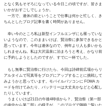
となく気もそぞろになっている今日この頃ですが、皆さま
いかがおすごしでしょうか。
一方で、連休の前ということで仕事は何かと忙しく、き
ちんとしたブログ記事を書く時間がありません。
幸い今のところ私は新型インフルエンザにも罹っていな
いようなので、このままいけば、賢治祭に参加できるかと
思っています。今年は連休なので、例年より人も多いかも
しれませんね。私は大沢温泉に泊まろうと考え、かなり前
に予約しようとしたのですが、すでに一杯でした。
もし無事に賢治祭に行けたら、今回は詩碑前広場からリ
アルタイムで写真等をブログにアップすることに挑戦して
みようかと思っています。モバイルパソコンに FOMA カ
ードを付けてみたり、バッテリーは大丈夫かなどと心配し
たりしています。
うまくいけば21日の午後4時頃から？、賢治祭（第一部
の途中から第二部）の様子が、このブログで随時ご覧いた