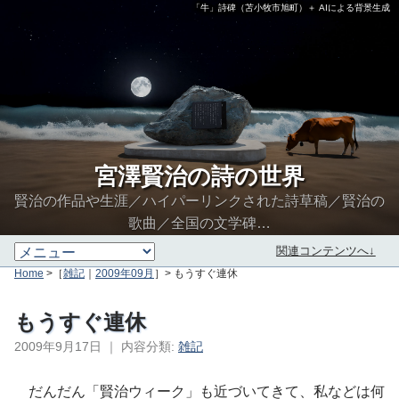
「牛」詩碑（苫小牧市旭町）＋ AIによる背景生成
宮澤賢治の詩の世界
賢治の作品や生涯／ハイパーリンクされた詩草稿／賢治の
歌曲／全国の文学碑…
関連コンテンツへ↓
Home
>［
雑記
｜
2009年09月
］> もうすぐ連休
もうすぐ連休
2009年9月17日
｜
内容分類:
雑記
∮∬
だんだん「賢治ウィーク」も近づいてきて、私などは何