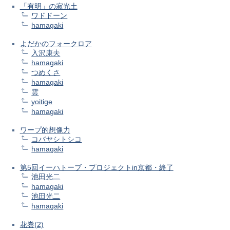
「有明」の寂光土
ワドドーン
hamagaki
よだかのフォークロア
入沢康夫
hamagaki
つめくさ
hamagaki
雲
yoitige
hamagaki
ワープ的想像力
コバヤシトシコ
hamagaki
第5回イーハトーブ・プロジェクトin京都・終了
池田光二
hamagaki
池田光二
hamagaki
花巻(2)