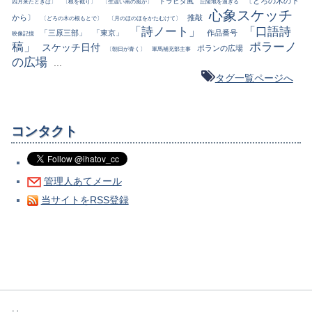
〔どろの木の下
ドラビダ風
四月来たときは〕
〔根を截り〕
〔生温い南の風が〕
丘陵地を過ぎる
心象スケッチ
から〕
推敲
〔どろの木の根もとで〕
〔月のほのほをかたむけて〕
「詩ノート」
「口語詩
「三原三部」
「東京」
作品番号
映像記憶
稿」
ポラーノ
スケッチ日付
ポランの広場
〔朝日が青く〕
軍馬補充部主事
の広場
...
タグ一覧ページへ
コンタクト
管理人あてメール
当サイトをRSS登録