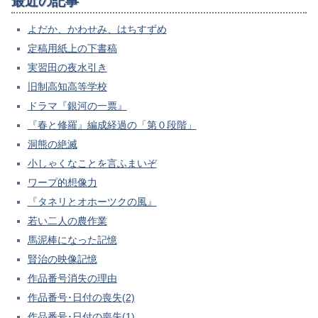
最近の記事
よだか、かわせみ、はちすずめ
定稿用紙上の下書稿
実習田の夜水引き
旧制高知高等学校
ドラマ『銀河の一票』
『春と修羅』編成経過の「第０段階」
洞熊の絶滅
小しゃくなことを言ふまいぞ
ワープ的想像力
『タネリとオホーツクの風』
若い二人の農作業
馬泥棒になった記憶
賢治の映像記憶
作品番号消失の理由
作品番号･日付の喪失(2)
作品番号･日付の喪失(1)