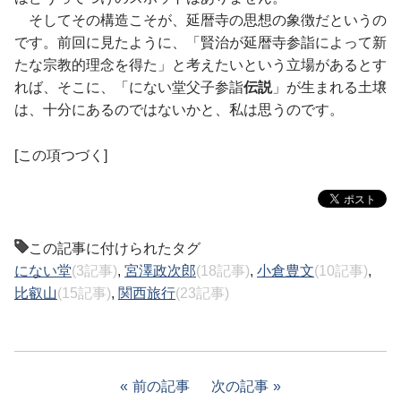
そしてその構造こそが、延暦寺の思想の象徴だというの
です。前回に見たように、「賢治が延暦寺参詣によって新
たな宗教的理念を得た」と考えたいという立場があるとす
れば、そこに、「にない堂父子参詣
伝説
」が生まれる土壌
は、十分にあるのではないかと、私は思うのです。
[この項つづく]
この記事に付けられたタグ
にない堂
(3記事)
,
宮澤政次郎
(18記事)
,
小倉豊文
(10記事)
,
比叡山
(15記事)
,
関西旅行
(23記事)
前の記事
次の記事