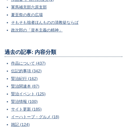
軍馬補充部六原支部
夏至祭の夜の広場
そもそも拙者ほんものの清教徒ならば
政次郎の「資本主義の精神」
過去の記事: 内容分類
作品について (437)
伝記的事項 (342)
賢治紀行 (162)
賢治関連本 (87)
賢治イベント (125)
賢治情報 (100)
サイト更新 (185)
イーハトーブ・グルメ (18)
雑記 (124)