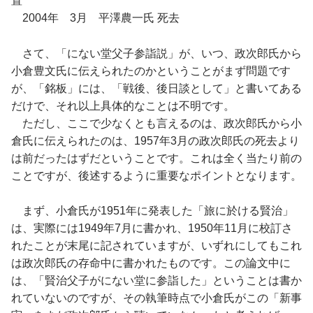
置
2004年 3月 平澤農一氏 死去
さて、「にない堂父子参詣説」が、いつ、政次郎氏から
小倉豊文氏に伝えられたのかということがまず問題です
が、「銘板」には、「戦後、後日談として」と書いてある
だけで、それ以上具体的なことは不明です。
ただし、ここで少なくとも言えるのは、政次郎氏から小
倉氏に伝えられたのは、1957年3月の政次郎氏の死去より
は前だったはずだということです。これは全く当たり前の
ことですが、後述するように重要なポイントとなります。
まず、小倉氏が1951年に発表した「旅に於ける賢治」
は、実際には1949年7月に書かれ、1950年11月に校訂さ
れたことが末尾に記されていますが、いずれにしてもこれ
は政次郎氏の存命中に書かれたものです。この論文中に
は、「賢治父子がにない堂に参詣した」ということは書か
れていないのですが、その執筆時点で小倉氏がこの「新事