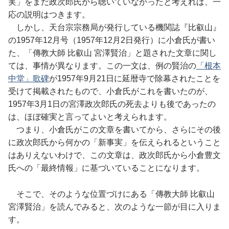
実」をまだ政次郎氏から聴いていなかったと考えれば、一
応の説明はつきます。
しかし、天台宗宗務局が発行している機関誌『比叡山』
の1957年12月号（1957年12月2日発行）に小倉氏が書い
た、「傳教大師 比叡山 宮澤賢治」と題された文章に関し
ては、事情が異なります。この一文は、例の賢治の
「根本
中堂」歌碑
が1957年9月21日に延暦寺で除幕されたことを
受けて掲載されたもので、小倉氏がこれを書いたのが、
1957年3月1日の宮澤政次郎氏の死去よりも後であったの
は、ほぼ確実と言ってよいと考えられます。
つまり、小倉氏がこの文章を書いてから、さらにその後
に政次郎氏から何かの「新事実」を伝えられるということ
はありえないわけで、この文章は、政次郎氏から小倉豊文
氏への「最終情報」に基づいていることになります。
そこで、そのような位置づけにある「傳教大師 比叡山
宮澤賢治」を読んでみると、次のような一節が目に入りま
す。