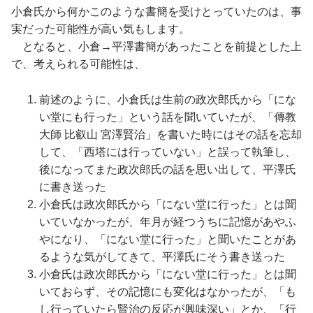
小倉氏から何かこのような書簡を受けとっていたのは、事
実だった可能性が高い気もします。
となると、小倉→平澤書簡があったことを前提とした上
で、考えられる可能性は、
前述のように、小倉氏は生前の政次郎氏から「にな
い堂にも行った」という話を聞いていたが、「傳教
大師 比叡山 宮澤賢治」を書いた時にはその話を忘却
して、「西塔には行っていない」と誤って執筆し、
後になってまた政次郎氏の話を思い出して、平澤氏
に書き送った
小倉氏は政次郎氏から「にない堂に行った」とは聞
いていなかったが、年月が経つうちに記憶があやふ
やになり、「にない堂に行った」と聞いたことがあ
るような気がしてきて、平澤氏にそう書き送った
小倉氏は政次郎氏から「にない堂に行った」とは聞
いておらず、その記憶にも変化はなかったが、「も
し行っていたら賢治の反応が興味深い」とか、「行