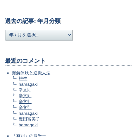
過去の記事: 年月分類
最近のコメント
溶解体験と逆擬人法
耕生
hamagaki
辛文則
辛文則
辛文則
辛文則
hamagaki
豊田富美子
hamagaki
「有明」の寂光土