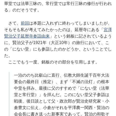
華堂では法華三昧の、常行堂では常行三昧の修行が行われ
る」のだそうです。
さて、
前回
は本題に入れずに終わってしまいましたが、
そもそも私が考えてみたかったのは、延暦寺にある「
宮澤
賢治父子延暦寺参詣由来
」という銘板に記されているよう
に、賢治父子が1921年（大正10年）の旅行において、こ
の「にない堂」にも参詣したのかどうか、ということでし
た。
ここでもう一度、銘板のその部分を引用します。
一泊ののち比叡山に直行、伝教大師生誕千百年大法
要会の最終日（推定）、まず「不滅の法灯」の根本
中堂を拝み、最後に父のすすめで「にない堂（法華
堂と常行堂）」を拝んだ。このにない堂父子参詣は
戦後、後日談として父・政次郎が賢治史研究家・小
倉豊文に伝え、小倉がそれを平澤農一関西・賢治の
会会長に書き送った新事実であって、賢治の和歌そ