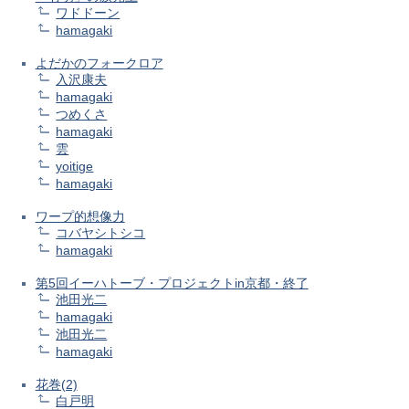
ワドドーン
hamagaki
よだかのフォークロア
入沢康夫
hamagaki
つめくさ
hamagaki
雲
yoitige
hamagaki
ワープ的想像力
コバヤシトシコ
hamagaki
第5回イーハトーブ・プロジェクトin京都・終了
池田光二
hamagaki
池田光二
hamagaki
花巻(2)
白戸明