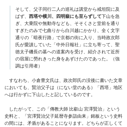
そして、父子同行二人の巡礼は講堂から戒坦院に及
ばず、
西塔や横川、四明嶽にも至らずして
下山を急
ぎ、大乗院や無動寺なども、そそくさと堂前を通り
すぎたのみで七曲りから白川越にかかり、全く文字
通りの「暗夜行路」で京都の街に入り、当時政次郎
氏が愛讀していた「中外日報社」に立ち寄って、聖
徳太子磯長の墓への道案内を受け、紹介されて近所
の宿屋に勞れきった身をあずけたのであった。（強
調は引用者）
すなわち、小倉豊文氏は、政次郎氏の没後に書いた文章
においても、賢治父子は（にない堂のある）「西塔」地区
へは行かずに下山したと記しているのです。
したがって、この「傳教大師 比叡山 宮澤賢治」という
史料と、「宮澤賢治父子延暦寺参詣由来」銘板という史料
の間には、矛盾があることになります。どちらが正しくて