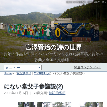
旧大川小学校壁画（石巻市釜谷山根）
宮澤賢治の詩の世界
賢治の作品や生涯／ハイパーリンクされた詩草稿／賢治の
歌曲／全国の文学碑…
関連コンテンツへ↓
Home
>［
伝記的事項
｜
2008年11月
］> にない堂父子参詣説(2)
にない堂父子参詣説(2)
2008年11月 6日
｜
内容分類:
伝記的事項
∮∬