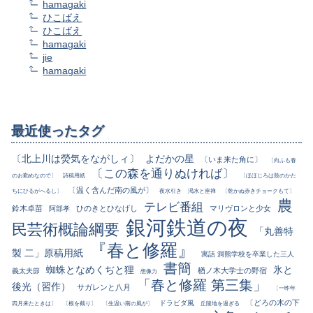
hamagaki
ひこばえ
ひこばえ
hamagaki
jie
hamagaki
最近使ったタグ
〔北上川は熒気をながしィ〕
よだかの星
〔いま来た角に〕
〔向ふも春
〔この森を通りぬければ〕
のお勤めなので〕
詩稿用紙
〔ほほじろは鼓のかた
〔温く含んだ南の風が〕
ちにひるがへるし〕
夜水引き
渇水と座禅
〔乾かぬ赤きチョークもて〕
農
テレビ番組
鈴木卓苗
ひのきとひなげし
マリヴロンと少女
阿部孝
銀河鉄道の夜
民芸術概論綱要
「丸善特
『春と修羅』
製 二」原稿用紙
寓話 洞熊学校を卒業した三人
書簡
蜘蛛となめくぢと狸
氷と
楢ノ木大学士の野宿
義太夫節
想像力
「春と修羅 第三集」
後光（習作）
サガレンと八月
〔一昨年
〔どろの木の下
ドラビダ風
四月来たときは〕
〔根を截り〕
〔生温い南の風が〕
丘陵地を過ぎる