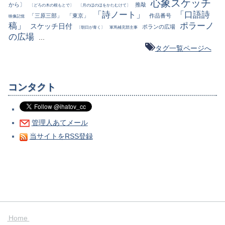
心象スケッチ
から〕
推敲
〔どろの木の根もとで〕
〔月のほのほをかたむけて〕
「詩ノート」
「口語詩
「三原三部」
「東京」
作品番号
映像記憶
稿」
ポラーノ
スケッチ日付
ポランの広場
〔朝日が青く〕
軍馬補充部主事
の広場
...
タグ一覧ページへ
コンタクト
管理人あてメール
当サイトをRSS登録
Home