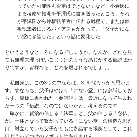
っていた可能性も否定はできない」など、小倉氏に
よる考察や推測を平澤氏に書き送ったところ、それ
が平澤氏から銘板執筆者に伝わる過程で、または銘
板執筆者によるバイアスもかかって、「父子がにな
い堂に参詣した」という話に変化した
というようなところになるでしょうか。なんか、どれを見
ても無理矢理っぽいこじつけのような感じがする仮説ばか
りですが、皆様なら、どれを選ばれるでしょう。
私自身は、この3つの中ならば、3. を採ろうかと思いま
す。すなわち、父子はやはり「にない堂」には参詣してお
らず、銘板に書かれた「参詣説」は、最近になって生まれ
た一つの「伝説」なのではないかと、考えるのです。
確かに、賢治の信じる「法華」と、父の信じる「念仏」
が、一体となって繋がっている「にない堂」の構造を思え
ば、対立していた父子がともに参詣する場所として、これ
ほどうってつけのスポットはありません。