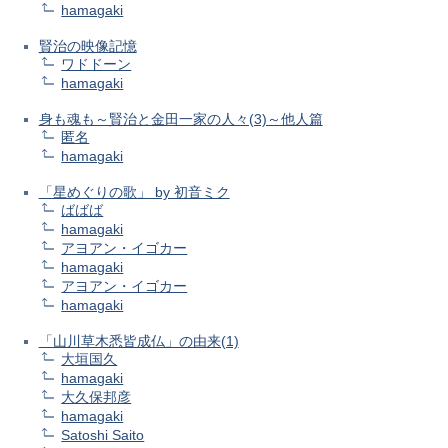
hamagaki
賢治の映像記憶
ワドドーン
hamagaki
身も魂も～賢治と金田一家の人々(3)～他人篇
匿名
hamagaki
「星めぐりの歌」 by 初音ミク
ばばば
hamagaki
アヨアン・イゴカー
hamagaki
アヨアン・イゴカー
hamagaki
「山川草木悉皆成仏」の由来(1)
大垣国久
hamagaki
大久保邦彦
hamagaki
Satoshi Saito