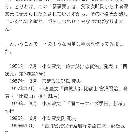
う。とりわけ、この「新事実」は、父政次郎氏から小倉豊
文氏に伝えられたとされていますから、その小倉氏が残し
ている他の文献と、照らし合わせてみなければなりませ
ん。
ということで、下のような簡単な年表を作ってみまし
た。
1951年 2月 小倉豊文「旅に於ける賢治」発表（『四
次元』第3巻第2号）
1957年 3月 宮沢政次郎氏 死去
1957年12月 小倉豊文「傳教大師 比叡山 宮澤賢治」発
表（『比叡山』復刊31号）
1978年 8月 小倉豊文「『雨ニモマケズ手帳』新考」
刊行
1996年 6月 小倉豊文氏 死去
1996年10月 「宮澤賢治父子延暦寺参詣由来」銘板設