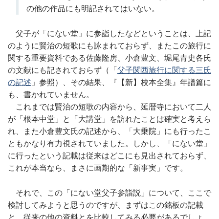
の他の作品にも明記されてはいない。
父子が「にない堂」に参詣したなどということは、上記
のように賢治の短歌にも詠まれておらず、またこの旅行に
関する重要資料である佐藤隆房、小倉豊文、堀尾青史各氏
の文献にも記されておらず（「
父子関西旅行に関する三氏
の記述
」参照）、その結果、『【新】校本全集』年譜篇に
も、書かれていません。
これまでは賢治の短歌の内容から、延暦寺において二人
が「根本中堂」と「大講堂」を訪れたことは確実と考えら
れ、また小倉豊文氏の記述から、「大乗院」にも行ったこ
ともかなり有力視されていました。しかし、「にない堂」
に行ったという記載は従来はどこにも見出されておらず、
これが本当なら、まさに画期的な「新事実」です。
それで、この「にない堂父子参詣説」について、ここで
検討してみようと思うのですが、まずはこの銘板の記載
と、従来の他の資料とを比較してみる必要があるでしょ