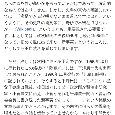
ちらの蓋然性が高いかを言っているだけであって、確定的
なものではありません。しかし、史料の真偽の考証におい
ては、「満足できる説明がないまま遅れて世に出た、とい
うように、その史料の発見等に、奇妙で不審な点はない
か」（
Wikipedia
）ということも、重要視される要素で
す。私としては、政次郎氏の没後約40年も経た1996年に
なって、初めて世に出て来た「新事実」というところに、
どうしても不自然さを感じてしまいます。
ただ、詳しくは次回に述べる予定ですが、1996年10月
に行われたこの銘板の「除幕式」には、平澤農一氏も出席
しておられたことが、1996年11月発行の『比叡山時報』
に記されています。そうすると平澤氏は、「このにない堂
父子参詣は戦後、後日談として父・政次郎が賢治史研究
家・小倉豊文に伝え、小倉がそれを平澤農一関西・賢治の
会会長に書き送った新事実であって・・・」という銘板の
文章も読んでおられたはずで、その内容に何らかの異議を
唱えたという話も伝わっていませんから、やはり平澤氏が