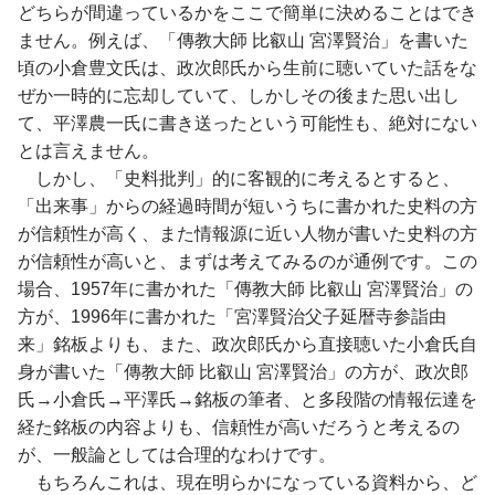
どちらが間違っているかをここで簡単に決めることはでき
ません。例えば、「傳教大師 比叡山 宮澤賢治」を書いた
頃の小倉豊文氏は、政次郎氏から生前に聴いていた話をな
ぜか一時的に忘却していて、しかしその後また思い出し
て、平澤農一氏に書き送ったという可能性も、絶対にない
とは言えません。
しかし、「史料批判」的に客観的に考えるとすると、
「出来事」からの経過時間が短いうちに書かれた史料の方
が信頼性が高く、また情報源に近い人物が書いた史料の方
が信頼性が高いと、まずは考えてみるのが通例です。この
場合、1957年に書かれた「傳教大師 比叡山 宮澤賢治」の
方が、1996年に書かれた「宮澤賢治父子延暦寺参詣由
来」銘板よりも、また、政次郎氏から直接聴いた小倉氏自
身が書いた「傳教大師 比叡山 宮澤賢治」の方が、政次郎
氏→小倉氏→平澤氏→銘板の筆者、と多段階の情報伝達を
経た銘板の内容よりも、信頼性が高いだろうと考えるの
が、一般論としては合理的なわけです。
もちろんこれは、現在明らかになっている資料から、ど