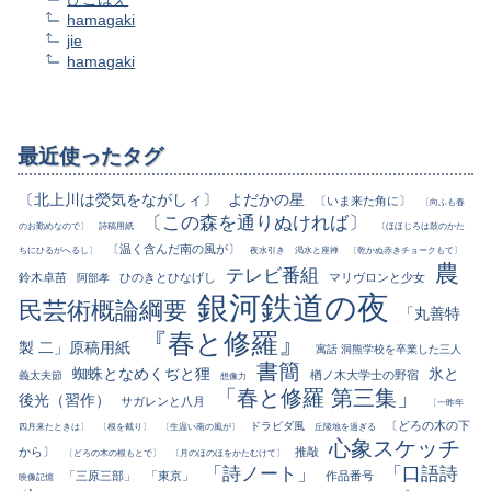
hamagaki
jie
hamagaki
最近使ったタグ
〔北上川は熒気をながしィ〕
よだかの星
〔いま来た角に〕
〔向ふも春
〔この森を通りぬければ〕
のお勤めなので〕
詩稿用紙
〔ほほじろは鼓のかた
〔温く含んだ南の風が〕
ちにひるがへるし〕
夜水引き
渇水と座禅
〔乾かぬ赤きチョークもて〕
農
テレビ番組
鈴木卓苗
ひのきとひなげし
マリヴロンと少女
阿部孝
銀河鉄道の夜
民芸術概論綱要
「丸善特
『春と修羅』
製 二」原稿用紙
寓話 洞熊学校を卒業した三人
書簡
蜘蛛となめくぢと狸
氷と
楢ノ木大学士の野宿
義太夫節
想像力
「春と修羅 第三集」
後光（習作）
サガレンと八月
〔一昨年
〔どろの木の下
ドラビダ風
四月来たときは〕
〔根を截り〕
〔生温い南の風が〕
丘陵地を過ぎる
心象スケッチ
から〕
推敲
〔どろの木の根もとで〕
〔月のほのほをかたむけて〕
「詩ノート」
「口語詩
「三原三部」
「東京」
作品番号
映像記憶