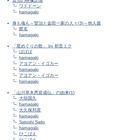
賢治の映像記憶
ワドドーン
hamagaki
身も魂も～賢治と金田一家の人々(3)～他人篇
匿名
hamagaki
「星めぐりの歌」 by 初音ミク
ばばば
hamagaki
アヨアン・イゴカー
hamagaki
アヨアン・イゴカー
hamagaki
「山川草木悉皆成仏」の由来(1)
大垣国久
hamagaki
大久保邦彦
hamagaki
Satoshi Saito
hamagaki
ひこばえ
ひこばえ