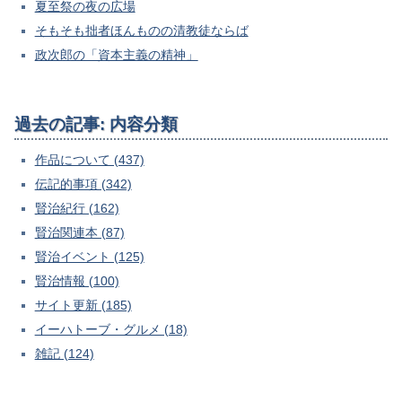
夏至祭の夜の広場
そもそも拙者ほんものの清教徒ならば
政次郎の「資本主義の精神」
過去の記事: 内容分類
作品について (437)
伝記的事項 (342)
賢治紀行 (162)
賢治関連本 (87)
賢治イベント (125)
賢治情報 (100)
サイト更新 (185)
イーハトーブ・グルメ (18)
雑記 (124)