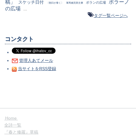
稿」
ポラーノ
スケッチ日付
ポランの広場
〔朝日が青く〕
軍馬補充部主事
の広場
...
タグ一覧ページへ
コンタクト
管理人あてメール
当サイトをRSS登録
Home
全詩一覧
『春と修羅』草稿