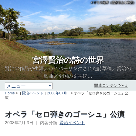
イギリス海岸（花巻市上小舟渡）
宮澤賢治の詩の世界
賢治の作品や生涯／ハイパーリンクされた詩草稿／賢治の
歌曲／全国の文学碑…
関連コンテンツへ↓
Home
>［
賢治イベント
｜
2008年07月
］> オペラ「セロ弾きのゴーシュ」公
演
オペラ「セロ弾きのゴーシュ」公演
2008年7月 3日
｜
内容分類:
賢治イベント
∮∬