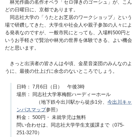
林光作曲の名作オペラ「セロ弾きのゴーシュ」が、こん
どの日曜日に、京都であります。
同志社大学の「うたとお芝居のワークショップ」という
場で研鑽してきた、大学生や社会人や親子参加の人々によ
る発表なのですが、一般市民にとっても、入場料500円と
いうお手軽さで賢治や林光の世界を体験できる、よい機会
だと思います。
きっと出演者の皆さんは今頃、金星音楽団のみんなのよ
うに、最後の仕上げに余念のないところでしょう。
日時： 7月6日（日） 午後3時
場所： 同志社大学寒梅館ハーディーホール
（地下鉄今出川駅から徒歩1分、
今出川キャ
ンパスマップ
参照）
料金： 500円・ 未就学児は無料
問い合わせは、同志社大学学生支援課まで（075-
251-3270）