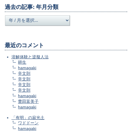
過去の記事: 年月分類
最近のコメント
溶解体験と逆擬人法
耕生
hamagaki
辛文則
辛文則
辛文則
辛文則
hamagaki
豊田富美子
hamagaki
「有明」の寂光土
ワドドーン
hamagaki