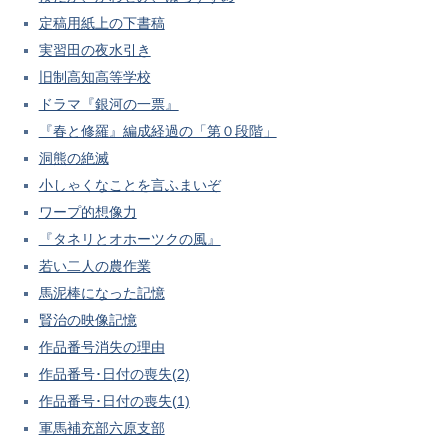
定稿用紙上の下書稿
実習田の夜水引き
旧制高知高等学校
ドラマ『銀河の一票』
『春と修羅』編成経過の「第０段階」
洞熊の絶滅
小しゃくなことを言ふまいぞ
ワープ的想像力
『タネリとオホーツクの風』
若い二人の農作業
馬泥棒になった記憶
賢治の映像記憶
作品番号消失の理由
作品番号･日付の喪失(2)
作品番号･日付の喪失(1)
軍馬補充部六原支部