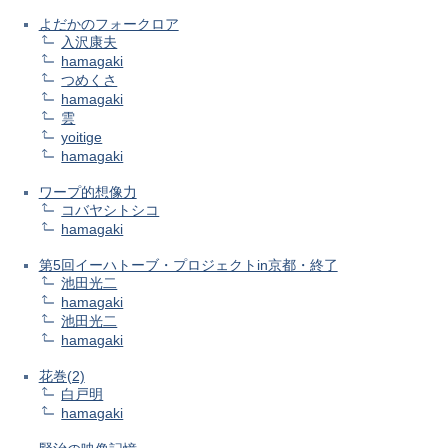
よだかのフォークロア
入沢康夫
hamagaki
つめくさ
hamagaki
雲
yoitige
hamagaki
ワープ的想像力
コバヤシトシコ
hamagaki
第5回イーハトーブ・プロジェクトin京都・終了
池田光二
hamagaki
池田光二
hamagaki
花巻(2)
白戸明
hamagaki