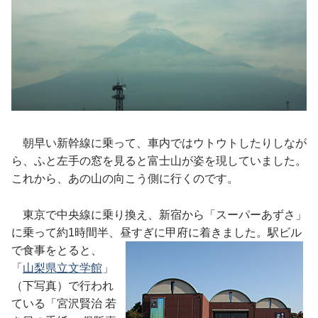
朝早い新幹線に乗って、車内ではウトウトしたりしなが
ら、ふと左手の窓を見ると富士山が姿を現していました。
これから、あの山の向こう側に行くのです。
東京で中央線に乗り換え、新宿から「スーパーあずさ」
に乗って約1時間半、昼すぎに
甲府に着きました。駅ビル
で食事をとると、
「
山梨県立文学館
」
（下写真）で行われ
ている「宮沢賢治 若