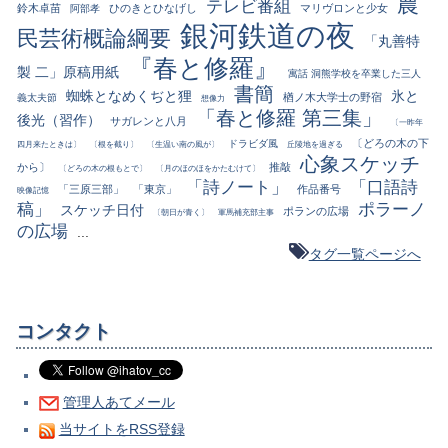
農
テレビ番組
鈴木卓苗
ひのきとひなげし
マリヴロンと少女
阿部孝
銀河鉄道の夜
民芸術概論綱要
「丸善特
『春と修羅』
製 二」原稿用紙
寓話 洞熊学校を卒業した三人
書簡
蜘蛛となめくぢと狸
氷と
楢ノ木大学士の野宿
義太夫節
想像力
「春と修羅 第三集」
後光（習作）
サガレンと八月
〔一昨年
〔どろの木の下
ドラビダ風
四月来たときは〕
〔根を截り〕
〔生温い南の風が〕
丘陵地を過ぎる
心象スケッチ
から〕
推敲
〔どろの木の根もとで〕
〔月のほのほをかたむけて〕
「詩ノート」
「口語詩
「三原三部」
「東京」
作品番号
映像記憶
稿」
ポラーノ
スケッチ日付
ポランの広場
〔朝日が青く〕
軍馬補充部主事
の広場
...
タグ一覧ページへ
コンタクト
管理人あてメール
当サイトをRSS登録