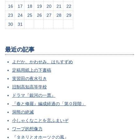
16
17
18
19
20
21
22
23
24
25
26
27
28
29
30
31
最近の記事
よだか、かわせみ、はちすずめ
定稿用紙上の下書稿
実習田の夜水引き
旧制高知高等学校
ドラマ『銀河の一票』
『春と修羅』編成経過の「第０段階」
洞熊の絶滅
小しゃくなことを言ふまいぞ
ワープ的想像力
『タネリとオホーツクの風』