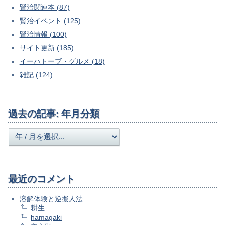
賢治関連本 (87)
賢治イベント (125)
賢治情報 (100)
サイト更新 (185)
イーハトーブ・グルメ (18)
雑記 (124)
過去の記事: 年月分類
最近のコメント
溶解体験と逆擬人法
耕生
hamagaki