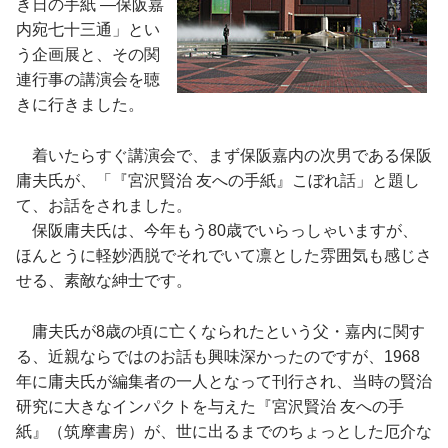
き日の手紙 ―保阪嘉
内宛七十三通」とい
う企画展と、その関
連行事の講演会を聴
きに行きました。
着いたらすぐ講演会で、まず保阪嘉内の次男である保阪
庸夫氏が、「『宮沢賢治 友への手紙』こぼれ話」と題し
て、お話をされました。
保阪庸夫氏は、今年もう80歳でいらっしゃいますが、
ほんとうに軽妙洒脱でそれでいて凛とした雰囲気も感じさ
せる、素敵な紳士です。
庸夫氏が8歳の頃に亡くなられたという父・嘉内に関す
る、近親ならではのお話も興味深かったのですが、1968
年に庸夫氏が編集者の一人となって刊行され、当時の賢治
研究に大きなインパクトを与えた『宮沢賢治 友への手
紙』（筑摩書房）が、世に出るまでのちょっとした厄介な