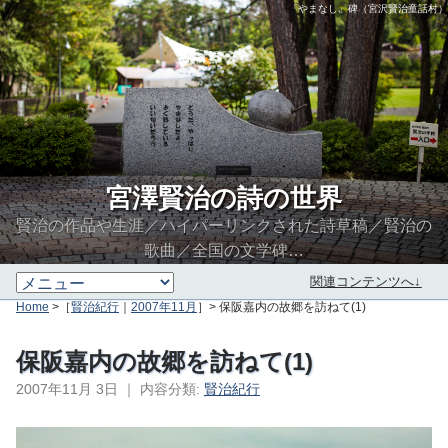
「やまなし」碑（宮沢賢治童話村）
宮澤賢治の詩の世界
賢治の作品や生涯／ハイパーリンクされた詩草稿／賢治の
歌曲／全国の文学碑…
関連コンテンツへ↓
Home
>［
賢治紀行
｜
2007年11月
］> 保阪嘉内の故郷を訪ねて(1)
保阪嘉内の故郷を訪ねて(1)
2007年11月 3日
｜
内容分類:
賢治紀行
∮∬