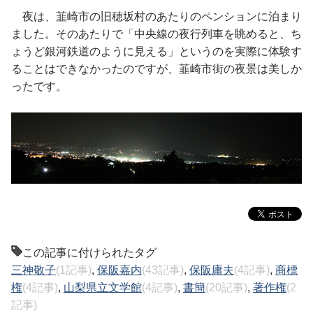
夜は、韮崎市の旧穂坂村のあたりのペンションに泊まり
ました。そのあたりで「中央線の夜行列車を眺めると、ち
ょうど銀河鉄道のように見える」というのを実際に体験す
ることはできなかったのですが、韮崎市街の夜景は美しか
ったです。
この記事に付けられたタグ
三神敬子
(1記事)
,
保阪嘉内
(43記事)
,
保阪庸夫
(4記事)
,
商標
権
(4記事)
,
山梨県立文学館
(4記事)
,
書簡
(20記事)
,
著作権
(2
記事)