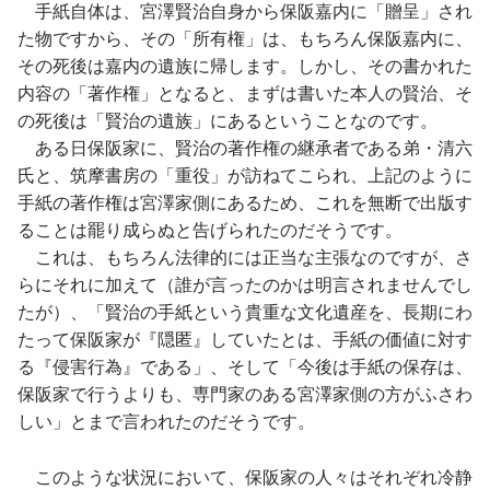
手紙自体は、宮澤賢治自身から保阪嘉内に「贈呈」され
た物ですから、その「所有権」は、もちろん保阪嘉内に、
その死後は嘉内の遺族に帰します。しかし、その書かれた
内容の「著作権」となると、まずは書いた本人の賢治、そ
の死後は「賢治の遺族」にあるということなのです。
ある日保阪家に、賢治の著作権の継承者である弟・清六
氏と、筑摩書房の「重役」が訪ねてこられ、上記のように
手紙の著作権は宮澤家側にあるため、これを無断で出版す
ることは罷り成らぬと告げられたのだそうです。
これは、もちろん法律的には正当な主張なのですが、さ
らにそれに加えて（誰が言ったのかは明言されませんでし
たが）、「賢治の手紙という貴重な文化遺産を、長期にわ
たって保阪家が『隠匿』していたとは、手紙の価値に対す
る『侵害行為』である」、そして「今後は手紙の保存は、
保阪家で行うよりも、専門家のある宮澤家側の方がふさわ
しい」とまで言われたのだそうです。
このような状況において、保阪家の人々はそれぞれ冷静