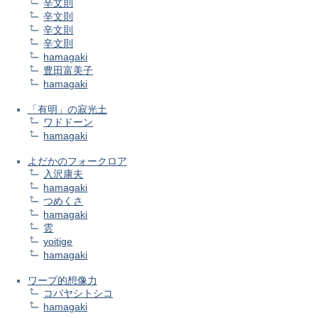
辛文則
辛文則
辛文則
辛文則
hamagaki
豊田富美子
hamagaki
「有明」の寂光土
ワドドーン
hamagaki
よだかのフォークロア
入沢康夫
hamagaki
つめくさ
hamagaki
雲
yoitige
hamagaki
ワープ的想像力
コバヤシトシコ
hamagaki