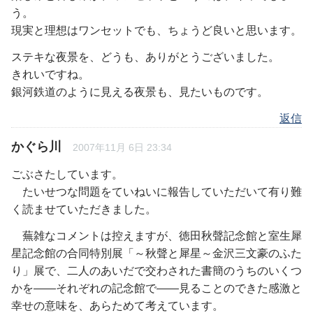
う。
現実と理想はワンセットでも、ちょうど良いと思います。
ステキな夜景を、どうも、ありがとうございました。
きれいですね。
銀河鉄道のように見える夜景も、見たいものです。
返信
かぐら川
2007年11月 6日 23:34
ごぶさたしています。
たいせつな問題をていねいに報告していただいて有り難
く読ませていただきました。
蕪雑なコメントは控えますが、徳田秋聲記念館と室生犀
星記念館の合同特別展「～秋聲と犀星～金沢三文豪のふた
り」展で、二人のあいだで交わされた書簡のうちのいくつ
かを――それぞれの記念館で――見ることのできた感激と
幸せの意味を、あらためて考えています。