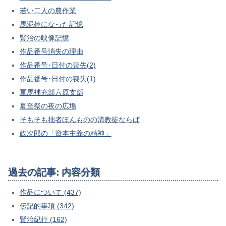
若い二人の農作業
馬泥棒になった記憶
賢治の映像記憶
作品番号消失の理由
作品番号･日付の喪失(2)
作品番号･日付の喪失(1)
軍馬補充部六原支部
夏至祭の夜の広場
そもそも拙者ほんものの清教徒ならば
政次郎の「資本主義の精神」
過去の記事: 内容分類
作品について (437)
伝記的事項 (342)
賢治紀行 (162)