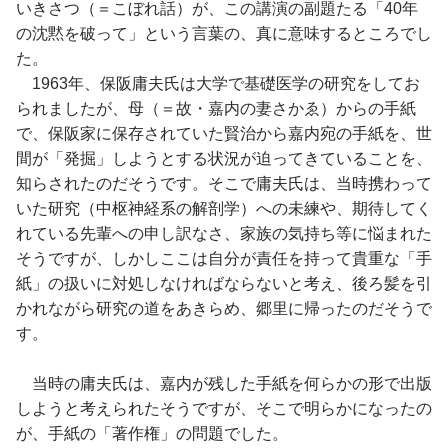
いきさつ（＝こぼれ話）が、この講演の副題たる「40年
の沈黙を破って」という言葉の、真に意味するところでし
た。
1963年、保阪庸夫氏は大学で基礎医学の研究をしてお
られましたが、母（＝故・嘉内の妻さかゑ）からの手紙
で、保阪家に保存されていた賢治から嘉内宛の手紙を、世
間が「発掘」しようとする状況が迫ってきていることを、
知らされたのだそうです。そこで庸夫氏は、当時携わって
いた研究（中枢神経系の解剖学）への未練や、期待してく
れている先輩への申し訳なさ、家族の気持ち等に悩まれた
そうですが、しかしここは自分が責任を持って貴重な「手
紙」の扱いに対処しなければならないと考え、後ろ髪を引
かれながら研究の道をあきらめ、郷里に帰ったのだそうで
す。
当時の庸夫氏は、嘉内が残した手紙を何らかの形で出版
しようと考えられたそうですが、そこで明らかになったの
が、手紙の「著作権」の問題でした。