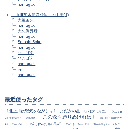
hamagaki
「山川草木悉皆成仏」の由来(1)
大垣国久
hamagaki
大久保邦彦
hamagaki
Satoshi Saito
hamagaki
ひこばえ
ひこばえ
hamagaki
jie
hamagaki
最近使ったタグ
〔北上川は熒気をながしィ〕
よだかの星
〔いま来た角に〕
〔向ふも春
〔この森を通りぬければ〕
のお勤めなので〕
詩稿用紙
〔ほほじろは鼓のかた
〔温く含んだ南の風が〕
ちにひるがへるし〕
夜水引き
渇水と座禅
〔乾かぬ赤きチョークもて〕