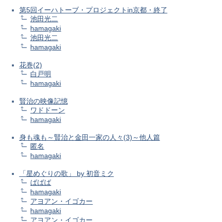
第5回イーハトーブ・プロジェクトin京都・終了
池田光二
hamagaki
池田光二
hamagaki
花巻(2)
白戸明
hamagaki
賢治の映像記憶
ワドドーン
hamagaki
身も魂も～賢治と金田一家の人々(3)～他人篇
匿名
hamagaki
「星めぐりの歌」 by 初音ミク
ばばば
hamagaki
アヨアン・イゴカー
hamagaki
アヨアン・イゴカー