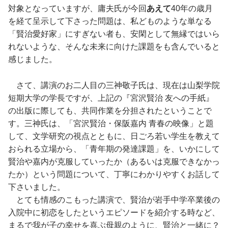
対象となっていますが、庸夫氏が今回
あえて
40年の歳月
を経て呈示して下さった問題は、私どものような単なる
「賢治愛好家」にすぎない者も、安閑として無縁ではいら
れないような、そんな未来に向けた課題をも含んでいると
感じました。
さて、講演のお二人目の三神敬子氏は、現在は山梨学院
短期大学の学長ですが、上記の『宮沢賢治 友への手紙』
の出版に際しても、共同作業を分担されたということで
す。三神氏は、「宮沢賢治・保阪嘉内 青春の映像」と題
して、文学研究の視点とともに、日ごろ若い学生を教えて
おられる立場から、「青年期の発達課題」を、いかにして
賢治や嘉内が克服していったか（あるいは克服できなかっ
たか）という問題について、丁寧にわかりやすくお話して
下さいました。
とても情感のこもった講演で、賢治が岩手中学卒業後の
入院中に初恋をしたというエピソードを紹介する時など、
まるで我が子の幸せを喜ぶ母親のように、賢治と一緒に？