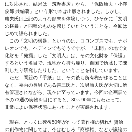
に対応され、結局は「筑摩書房」から、「保阪庸夫・小澤
俊郎 共編著」という形で本は出版されました。しかし、
庸夫氏は上記のような顛末を体験しつつ、ひそかに「文明
の横暴」と同種のものを感じていたということを、今回は
じめて語られました。
この「文明の横暴」というのは、コロンブスでも、ナポ
レオンでも、ヘディンでもそうですが、「未開」の地で文
化財を「発掘」した「文明人」は、その文化財を「保護」
するという名目で、現地から持ち帰り、自国で所蔵して陳
列したり研究したりした、ということを指しています。
ただ、問題の「手紙」は、その後も所有権が移ることは
なく、嘉内の長男である善三氏と、次男庸夫氏が大切に所
有管理されながら、現在に至っています。今回の企画展で
その73通の実物を目にすると、80～90年にもわたって、
非常によい保存状態にあったことが実感されます。
現在、とっくに死後50年がたって著作権の切れた賢治
の創作物に関しては、今はむしろ「商標権」などが議論の