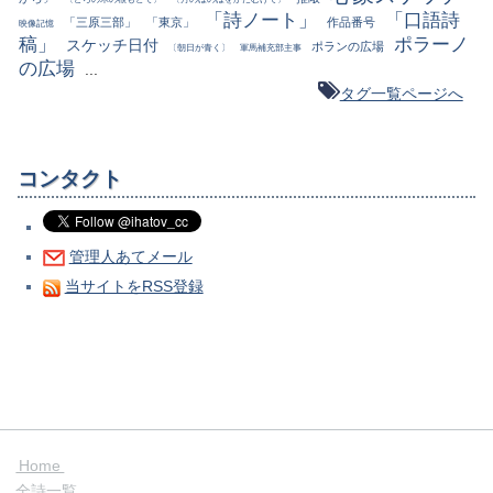
「詩ノート」
「口語詩
「三原三部」
「東京」
作品番号
映像記憶
稿」
ポラーノ
スケッチ日付
ポランの広場
〔朝日が青く〕
軍馬補充部主事
の広場
...
タグ一覧ページへ
コンタクト
管理人あてメール
当サイトをRSS登録
Home
全詩一覧