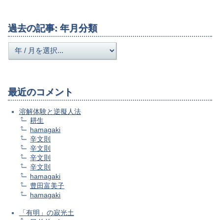
過去の記事: 年月分類
最近のコメント
溶解体験と逆擬人法
耕生
hamagaki
辛文則
辛文則
辛文則
辛文則
hamagaki
豊田富美子
hamagaki
「有明」の寂光土