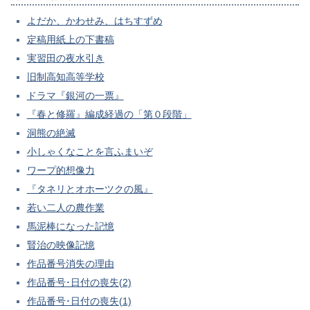
よだか、かわせみ、はちすずめ
定稿用紙上の下書稿
実習田の夜水引き
旧制高知高等学校
ドラマ『銀河の一票』
『春と修羅』編成経過の「第０段階」
洞熊の絶滅
小しゃくなことを言ふまいぞ
ワープ的想像力
『タネリとオホーツクの風』
若い二人の農作業
馬泥棒になった記憶
賢治の映像記憶
作品番号消失の理由
作品番号･日付の喪失(2)
作品番号･日付の喪失(1)