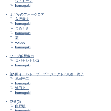
ワドドーン
hamagaki
よだかのフォークロア
入沢康夫
hamagaki
つめくさ
hamagaki
雲
yoitige
hamagaki
ワープ的想像力
コバヤシトシコ
hamagaki
第5回イーハトーブ・プロジェクトin京都・終了
池田光二
hamagaki
池田光二
hamagaki
花巻(2)
白戸明
hamagaki