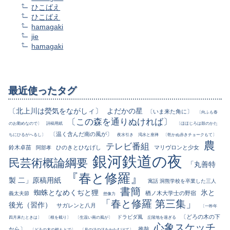
ひこばえ
ひこばえ
hamagaki
jie
hamagaki
最近使ったタグ
〔北上川は熒気をながしィ〕
よだかの星
〔いま来た角に〕
〔向ふも春
〔この森を通りぬければ〕
のお勤めなので〕
詩稿用紙
〔ほほじろは鼓のかた
〔温く含んだ南の風が〕
ちにひるがへるし〕
夜水引き
渇水と座禅
〔乾かぬ赤きチョークもて〕
農
テレビ番組
鈴木卓苗
ひのきとひなげし
マリヴロンと少女
阿部孝
銀河鉄道の夜
民芸術概論綱要
「丸善特
『春と修羅』
製 二」原稿用紙
寓話 洞熊学校を卒業した三人
書簡
蜘蛛となめくぢと狸
氷と
楢ノ木大学士の野宿
義太夫節
想像力
「春と修羅 第三集」
後光（習作）
サガレンと八月
〔一昨年
〔どろの木の下
ドラビダ風
四月来たときは〕
〔根を截り〕
〔生温い南の風が〕
丘陵地を過ぎる
心象スケッチ
から〕
推敲
〔どろの木の根もとで〕
〔月のほのほをかたむけて〕