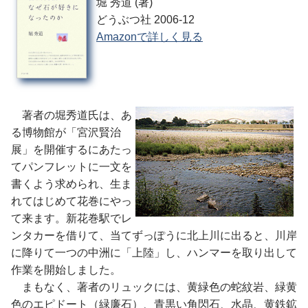
堀 秀道 (著)
どうぶつ社 2006-12
Amazonで詳しく見る
著
者の堀秀道氏は、あ
る博物館が「宮沢賢治
展」を開催するにあたっ
てパンフレットに一文を
書くよう求められ、生ま
れてはじめて花巻にやっ
て来ます。新花巻駅でレ
ンタカーを借りて、当てずっぽうに北上川に出ると、川岸
に降りて一つの中洲に「上陸」し、ハンマーを取り出して
作業を開始しました。
まもなく、著者のリュックには、黄緑色の蛇紋岩、緑黄
色のエピドート（緑廉石）、青黒い角閃石、水晶、黄鉄鉱