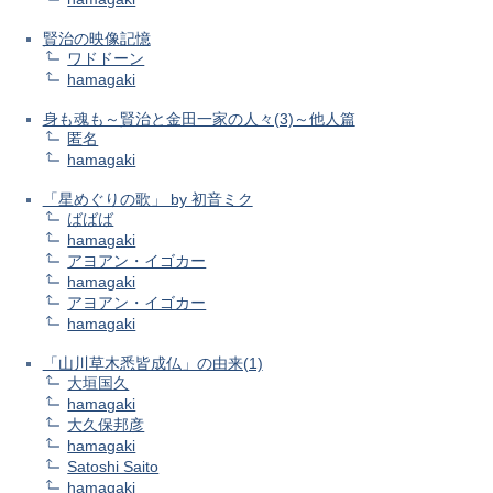
賢治の映像記憶
ワドドーン
hamagaki
身も魂も～賢治と金田一家の人々(3)～他人篇
匿名
hamagaki
「星めぐりの歌」 by 初音ミク
ばばば
hamagaki
アヨアン・イゴカー
hamagaki
アヨアン・イゴカー
hamagaki
「山川草木悉皆成仏」の由来(1)
大垣国久
hamagaki
大久保邦彦
hamagaki
Satoshi Saito
hamagaki