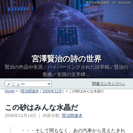
「農民芸術概論綱要」碑（高田高校）
宮澤賢治の詩の世界
賢治の作品や生涯／ハイパーリンクされた詩草稿／賢治の
歌曲／全国の文学碑…
関連コンテンツへ↓
Home
>［
賢治関連本
｜
2006年12月
］> この砂はみんな水晶だ
この砂はみんな水晶だ
2006年12月14日
｜
内容分類:
賢治関連本
∮∬
・・・そして間もなく、あの汽車から見えたきれ