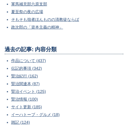
軍馬補充部六原支部
夏至祭の夜の広場
そもそも拙者ほんものの清教徒ならば
政次郎の「資本主義の精神」
過去の記事: 内容分類
作品について (437)
伝記的事項 (342)
賢治紀行 (162)
賢治関連本 (87)
賢治イベント (125)
賢治情報 (100)
サイト更新 (185)
イーハトーブ・グルメ (18)
雑記 (124)