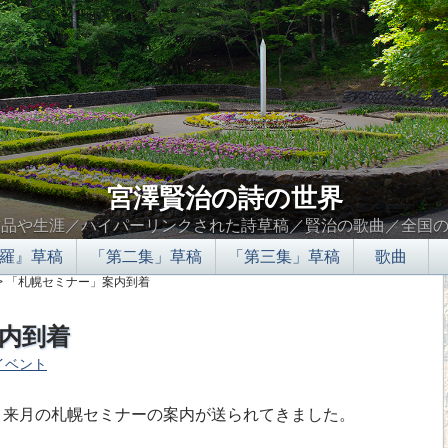
宮澤賢治の詩の世界
作品や生涯／ハイパーリンクされた詩草稿／賢治の歌曲／全国
羅』草稿
「第二集」草稿
「第三集」草稿
歌曲
> 「札幌セミナー」案内到着
内到着
イベント
∮∬
来月の札幌セミナーの案内が送られてきました。