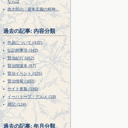
ならば
政次郎の「資本主義の精神」
過去の記事: 内容分類
作品について (437)
伝記的事項 (342)
賢治紀行 (162)
賢治関連本 (87)
賢治イベント (125)
賢治情報 (100)
サイト更新 (185)
イーハトーブ・グルメ (18)
雑記 (124)
過去の記事: 年月分類