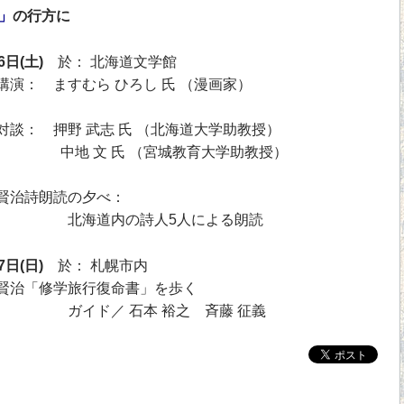
」
の行方に
6日(土)
於： 北海道文学館
： ますむら ひろし 氏 （漫画家）
： 押野 武志 氏 （北海道大学助教授）
地 文 氏 （宮城教育大学助教授）
治詩朗読の夕べ：
海道内の詩人5人による朗読
7日(日)
於： 札幌市内
「修学旅行復命書」を歩く
イド／ 石本 裕之 斉藤 征義