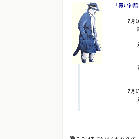
「青い神話
7月1
講演
対談
中
賢
北
7月1
賢治
ガ
この記事に付けられたタグ