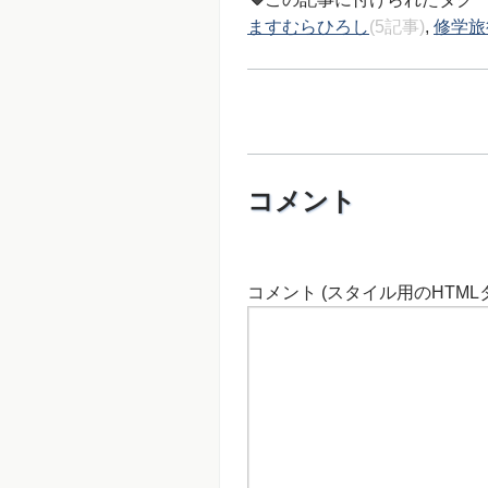
ますむらひろし
(5記事)
,
修学旅
コメント
コメント (スタイル用のHTML