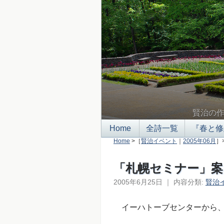
賢治の
Home
全詩一覧
『春と修
Home
>［
賢治イベント
｜
2005年06月
］
「札幌セミナー」案
2005年6月25日
｜
内容分類:
賢治
イーハトーブセンターから、