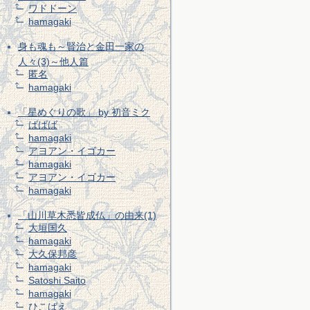
ワドドーン
hamagaki
身も魂も～賢治と金田一家の
人々(3)～他人篇
匿名
hamagaki
「星めぐりの歌」 by 初音ミク
ばばば
hamagaki
アヨアン・イゴカー
hamagaki
アヨアン・イゴカー
hamagaki
「山川草木悉皆成仏」の由来(1)
大垣国久
hamagaki
大久保邦彦
hamagaki
Satoshi Saito
hamagaki
ひこばえ