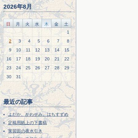
2026年8月
日
月
火
水
木
金
土
1
2
3
4
5
6
7
8
9
10
11
12
13
14
15
16
17
18
19
20
21
22
23
24
25
26
27
28
29
30
31
最近の記事
よだか、かわせみ、はちすずめ
定稿用紙上の下書稿
実習田の夜水引き