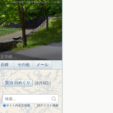
日時計花壇（花巻市胡四王山 ポランの広場）
の文学碑…
石碑
その他
メール
（8月6日）
サイト内全文検索
詩テクスト検索