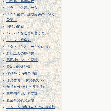
旧制高知高等学校
ドラマ『銀河の一票』
『春と修羅』編成経過の「第０
段階」
洞熊の絶滅
小しゃくなことを言ふまいぞ
ワープ的想像力
『タネリとオホーツクの風』
若い二人の農作業
馬泥棒になった記憶
賢治の映像記憶
作品番号消失の理由
作品番号･日付の喪失(2)
作品番号･日付の喪失(1)
軍馬補充部六原支部
夏至祭の夜の広場
そもそも拙者ほんものの清教徒