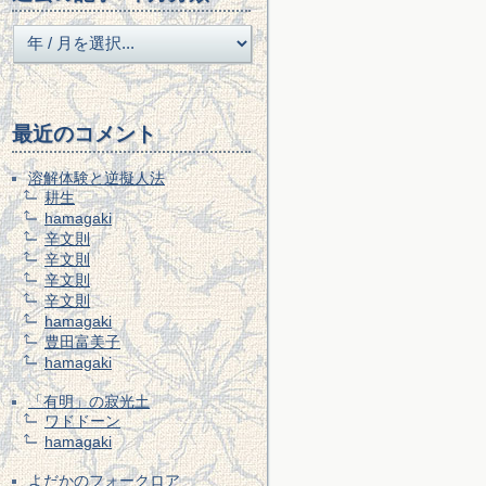
最近のコメント
溶解体験と逆擬人法
耕生
hamagaki
辛文則
辛文則
辛文則
辛文則
hamagaki
豊田富美子
hamagaki
「有明」の寂光土
ワドドーン
hamagaki
よだかのフォークロア