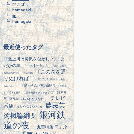
ひこばえ
hamagaki
jie
hamagaki
最近使ったタグ
〔北上川は熒気をながしィ〕
よ
だかの星
〔いま来た角に〕
〔向ふも春の
〔この森を通
お勤めなので〕
詩稿用紙
りぬければ〕
〔ほほじろは鼓のかたちにひ
〔温く含んだ南の風が〕
るがへるし〕
夜水引
鈴木卓
き
渇水と座禅
〔乾かぬ赤きチョークもて〕
テレビ
苗
ひのきとひなげし
阿部孝
農民芸
番組
マリヴロンと少女
銀河鉄
術概論綱要
道の夜
「丸善特製 二」原