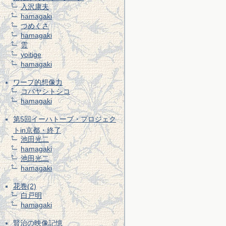
入沢康夫
hamagaki
つめくさ
hamagaki
雲
yoitige
hamagaki
ワープ的想像力
コバヤシトシコ
hamagaki
第5回イーハトーブ・プロジェク
トin京都・終了
池田光二
hamagaki
池田光二
hamagaki
花巻(2)
白戸明
hamagaki
賢治の映像記憶