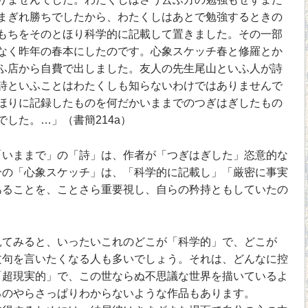
まぎれ勝ちでしたから、わたくしはあとで勉強するときの
もちをそのとほり科学的に記載して置きました。その一部
なく昨年の春本にしたのです。心象スケッチ春と修羅とか
ふ店から自費で出しました。友人の先生尾山といふ人が詩
詩といふことはわたくしも知らないわけではありませんで
ほりに記録したものを何だかいままでのつぎはぎしたもの
した。…」（書簡214a）
いままで」の「詩」は、作者が「つぎはぎした」恣意的な
分の「心象スケッチ」は、「科学的に記載し」「厳密に事実
あることを、ことさら重要視し、自らの矜持ともしていたの
てみると、いったいこれのどこが「科学的」で、どこが
文句を言いたくなる人も多いでしょう。それは、どんなに控
「超現実的」で、この世ならぬ不思議な世界を描いているよ
るのやらさっぱりわからないような作品もあります。