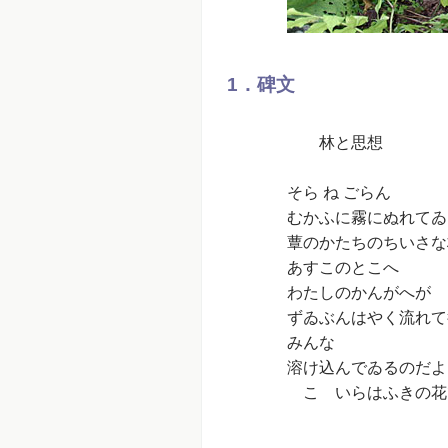
1．碑文
林と思想
そら ね ごらん
むかふに霧にぬれてゐ
蕈のかたちのちいさな
あすこのとこへ
わたしのかんがへが
ずゐぶんはやく流れて
みんな
溶け込んでゐるのだよ
こゝいらはふきの花
賢