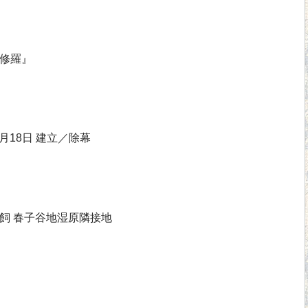
修羅』
6月18日 建立／除幕
飼 春子谷地湿原隣接地