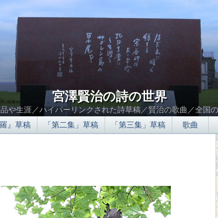
宮澤賢治の詩の世界
作品や生涯／ハイパーリンクされた詩草稿／賢治の歌曲／全国
羅』草稿
「第二集」草稿
「第三集」草稿
歌曲
∮∬