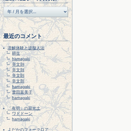
最近のコメント
溶解体験と逆擬人法
耕生
hamagaki
辛文則
辛文則
辛文則
辛文則
hamagaki
豊田富美子
hamagaki
「有明」の寂光土
ワドドーン
hamagaki
よだかのフォークロア