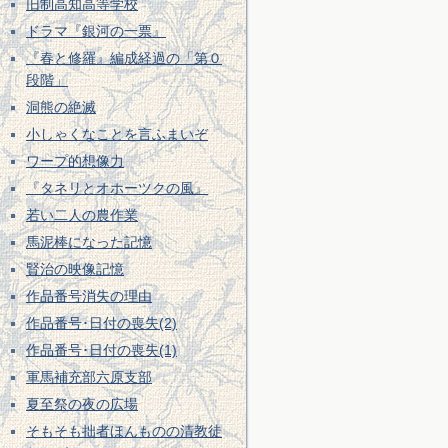
旧制高知高等学校
ドラマ『銀河の一票』
『春と修羅』編成経過の「第０
段階」
洞熊の絶滅
小しゃくなことを言ふまいぞ
ワープ的想像力
『タネリとオホーツクの風』
若い二人の農作業
馬泥棒になった記憶
賢治の映像記憶
作品番号消失の理由
作品番号･日付の喪失(2)
作品番号･日付の喪失(1)
軍馬補充部六原支部
夏至祭の夜の広場
そもそも拙者ほんものの清教徒