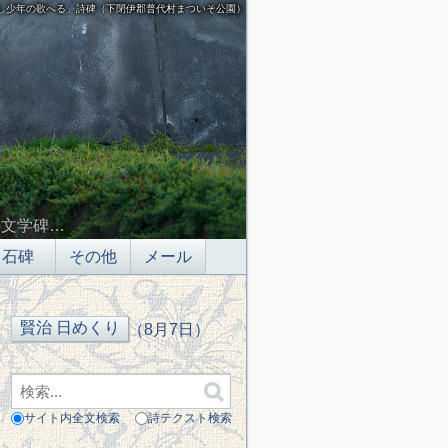
し少年の歌へる」詩碑（下閉伊郡普代村まついそ公園）
の文学碑…
石碑
その他
メール
（8月7日）
サイト内全文検索
詩テクスト検索