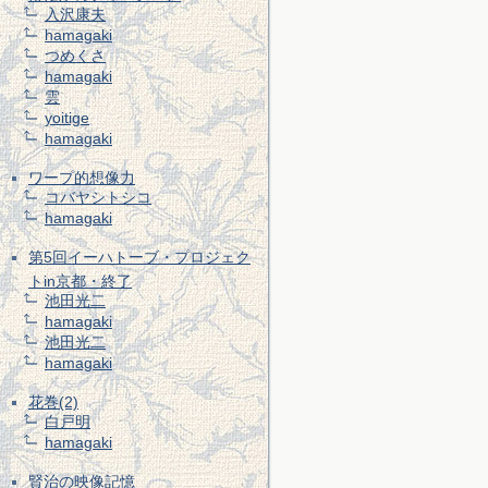
入沢康夫
hamagaki
つめくさ
hamagaki
雲
yoitige
hamagaki
ワープ的想像力
コバヤシトシコ
hamagaki
第5回イーハトーブ・プロジェク
トin京都・終了
池田光二
hamagaki
池田光二
hamagaki
花巻(2)
白戸明
hamagaki
賢治の映像記憶