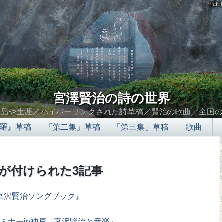
「敗れ
宮澤賢治の詩の世界
作品や生涯／ハイパーリンクされた詩草稿／賢治の歌曲／全国
羅』草稿
「第二集」草稿
「第三集」草稿
歌曲
が付けられた3記事
宮沢賢治ソングブック』
ミナーin神戸「宮沢賢治と音楽」