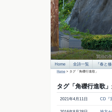
賢治の
Home
全詩一覧
『春と修
Home
> タグ「角礫行進歌」
タグ「角礫行進歌」
2021年4月11日
CD『
2016年8月28日
地方セ