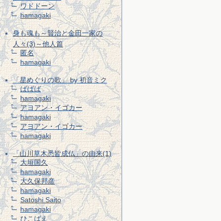
ワドドーン
hamagaki
身も魂も～賢治と金田一家の
人々(3)～他人篇
匿名
hamagaki
「星めぐりの歌」 by 初音ミク
ばばば
hamagaki
アヨアン・イゴカー
hamagaki
アヨアン・イゴカー
hamagaki
「山川草木悉皆成仏」の由来(1)
大垣国久
hamagaki
大久保邦彦
hamagaki
Satoshi Saito
hamagaki
ひこばえ