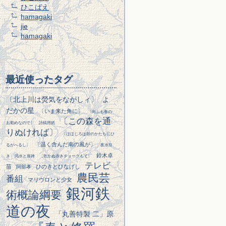
ひこばえ
hamagaki
jie
hamagaki
最近使ったタグ
〔北上川は熒気をながしィ〕
よ
だかの星
〔いま来た角に〕
〔向ふも春の
〔この森を通
お勤めなので〕
詩稿用紙
りぬければ〕
〔ほほじろは鼓のかたちにひ
〔温く含んだ南の風が〕
るがへるし〕
夜水引
鈴木卓
き
渇水と座禅
〔乾かぬ赤きチョークもて〕
テレビ
苗
ひのきとひなげし
阿部孝
農民芸
番組
マリヴロンと少女
銀河鉄
術概論綱要
道の夜
「丸善特製 二」原