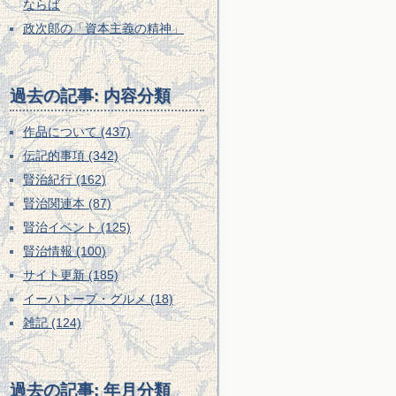
ならば
政次郎の「資本主義の精神」
過去の記事: 内容分類
作品について (437)
伝記的事項 (342)
賢治紀行 (162)
賢治関連本 (87)
賢治イベント (125)
賢治情報 (100)
サイト更新 (185)
イーハトーブ・グルメ (18)
雑記 (124)
過去の記事: 年月分類