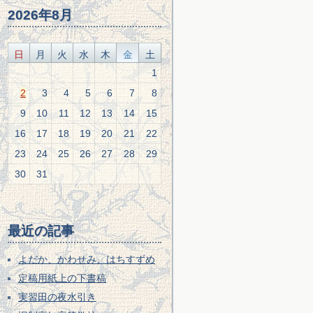
2026年8月
日
月
火
水
木
金
土
1
2
3
4
5
6
7
8
9
10
11
12
13
14
15
16
17
18
19
20
21
22
23
24
25
26
27
28
29
30
31
最近の記事
よだか、かわせみ、はちすずめ
定稿用紙上の下書稿
実習田の夜水引き