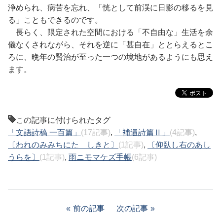
浄められ、病苦を忘れ、「恍として前渓に日影の移るを見
る」こともできるのです。
長らく、限定された空間における「不自由な」生活を余
儀なくされながら、それを逆に「甚自在」ととらえるとこ
ろに、晩年の賢治が至った一つの境地があるようにも思え
ます。
この記事に付けられたタグ
「文語詩稿 一百篇」
(17記事)
,
「補遺詩篇Ⅱ」
(4記事)
,
〔われのみみちにたゞしきと〕
(1記事)
,
〔仰臥し右のあし
うらを〕
(1記事)
,
雨ニモマケズ手帳
(6記事)
前の記事
次の記事