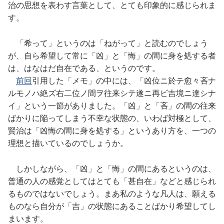
治の思想を表わす言葉として、とても印象的に感じられま
す。
「希って」というのは「ねがって」と読むのでしょう
が、自ら希望して常に「凶」と「悔」の間に身を処する者
は、はなはだ自在である、というのです。
前回
引用した「メモ」の中には、「凶位ニ於テ愈々吝ナ
ルモノハ絶ズ右二位ノ間ヲ往来シテ遂ニ再ビ吉境ニ達シナ
イ」という一節がありました。「凶」と「吝」の間の往来
ばかりに陥ってしまう不幸な状態の、いわば対極として、
賢治は「凶悔の間に身を処する」というあり方を、一つの
理想と描いているのでしょうか。
しかしながら、「凶」と「悔」の間にあるというのは、
普通の人の感覚としてはとても「甚自在」などと感じられ
るものではないでしょう。まあ私のような凡人は、願える
ものなら自分が「吉」の状態にあることばかり希望してし
まいます。