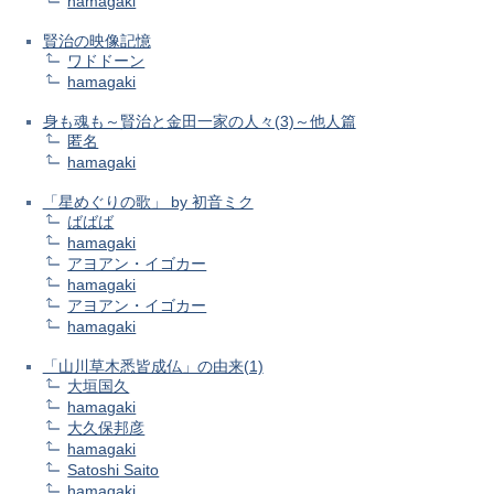
hamagaki
賢治の映像記憶
ワドドーン
hamagaki
身も魂も～賢治と金田一家の人々(3)～他人篇
匿名
hamagaki
「星めぐりの歌」 by 初音ミク
ばばば
hamagaki
アヨアン・イゴカー
hamagaki
アヨアン・イゴカー
hamagaki
「山川草木悉皆成仏」の由来(1)
大垣国久
hamagaki
大久保邦彦
hamagaki
Satoshi Saito
hamagaki