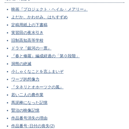
映画『プロジェクト・ヘイル・メアリー』
よだか、かわせみ、はちすずめ
定稿用紙上の下書稿
実習田の夜水引き
旧制高知高等学校
ドラマ『銀河の一票』
『春と修羅』編成経過の「第０段階」
洞熊の絶滅
小しゃくなことを言ふまいぞ
ワープ的想像力
『タネリとオホーツクの風』
若い二人の農作業
馬泥棒になった記憶
賢治の映像記憶
作品番号消失の理由
作品番号･日付の喪失(2)