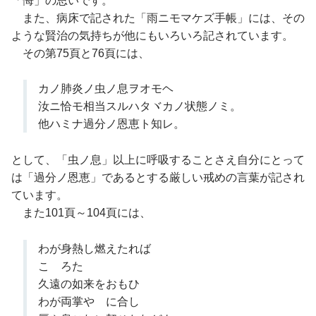
「悔」の思いです。
また、病床で記された「雨ニモマケズ手帳」には、その
ような賢治の気持ちが他にもいろいろ記されています。
その第75頁と76頁には、
カノ肺炎ノ虫ノ息ヲオモヘ
汝ニ恰モ相当スルハタヾカノ状態ノミ。
他ハミナ過分ノ恩恵ト知レ。
として、「虫ノ息」以上に呼吸することさえ自分にとって
は「過分ノ恩恵」であるとする厳しい戒めの言葉が記され
ています。
また101頁～104頁には、
わが身熱し燃えたれば
こゝろたゞ
久遠の如来をおもひ
わが両掌やゝに合し