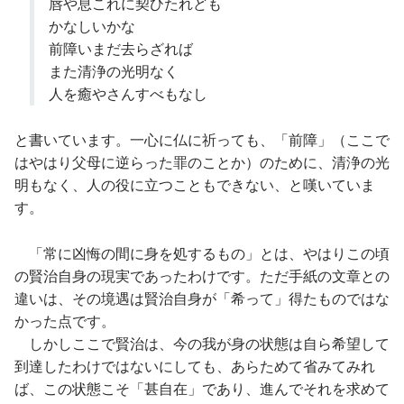
唇や息これに契ひたれども
かなしいかな
前障いまだ去らざれば
また清浄の光明なく
人を癒やさんすべもなし
と書いています。一心に仏に祈っても、「前障」（ここで
はやはり父母に逆らった罪のことか）のために、清浄の光
明もなく、人の役に立つこともできない、と嘆いていま
す。
「常に凶悔の間に身を処するもの」とは、やはりこの頃
の賢治自身の現実であったわけです。ただ手紙の文章との
違いは、その境遇は賢治自身が「希って」得たものではな
かった点です。
しかしここで賢治は、今の我が身の状態は自ら希望して
到達したわけではないにしても、あらためて省みてみれ
ば、この状態こそ「甚自在」であり、進んでそれを求めて