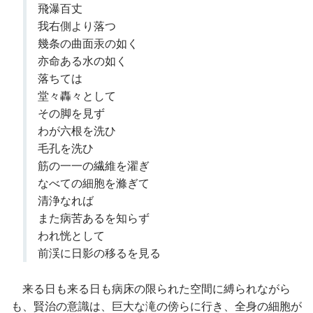
飛瀑百丈
我右側より落つ
幾条の曲面汞の如く
亦命ある水の如く
落ちては
堂々轟々として
その脚を見ず
わが六根を洗ひ
毛孔を洗ひ
筋の一一の繊維を濯ぎ
なべての細胞を滌ぎて
清浄なれば
また病苦あるを知らず
われ恍として
前渓に日影の移るを見る
来る日も来る日も病床の限られた空間に縛られながら
も、賢治の意識は、巨大な滝の傍らに行き、全身の細胞が