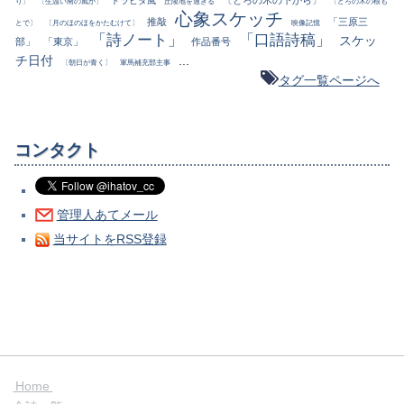
〔どろの木の下から〕
ドラビダ風
り〕
〔生温い南の風が〕
丘陵地を過ぎる
〔どろの木の根も
心象スケッチ
推敲
「三原三
とで〕
〔月のほのほをかたむけて〕
映像記憶
「詩ノート」
「口語詩稿」
スケッ
部」
「東京」
作品番号
チ日付
...
〔朝日が青く〕
軍馬補充部主事
タグ一覧ページへ
コンタクト
管理人あてメール
当サイトをRSS登録
Home