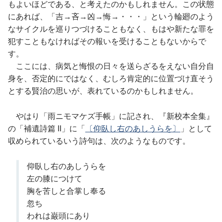
もよいほどである、と考えたのかもしれません。この状態
にあれば、「吉→吝→凶→悔→・・・」という輪廻のよう
なサイクルを巡りつづけることもなく、もはや新たな罪を
犯すこともなければその報いを受けることもないからで
す。
ここには、病気と悔恨の日々を送らざるをえない自分自
身を、否定的にではなく、むしろ肯定的に位置づけ直そう
とする賢治の思いが、表れているのかもしれません。
やはり「雨ニモマケズ手帳」に記され、『新校本全集』
の「補遺詩篇 II」に「
〔仰臥し右のあしうらを〕
」として
収められているいう詩句は、次のようなものです。
仰臥し右のあしうらを
左の膝につけて
胸を苦しと合掌し奉る
忽ち
われは巌頭にあり