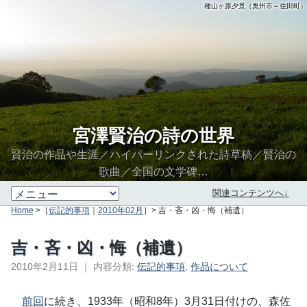
種山ヶ原夕景（奥州市～住田町）
宮澤賢治の詩の世界
賢治の作品や生涯／ハイパーリンクされた詩草稿／賢治の
歌曲／全国の文学碑…
関連コンテンツへ↓
Home
>［
伝記的事項
｜
2010年02月
］> 吉・吝・凶・悔（補遺）
吉・吝・凶・悔（補遺）
2010年2月11日
｜
内容分類:
伝記的事項
,
作品について
∮∬
前回
に続き、1933年（昭和8年）3月31日付けの、森佐