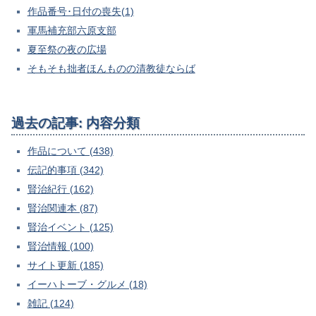
作品番号･日付の喪失(1)
軍馬補充部六原支部
夏至祭の夜の広場
そもそも拙者ほんものの清教徒ならば
過去の記事: 内容分類
作品について (438)
伝記的事項 (342)
賢治紀行 (162)
賢治関連本 (87)
賢治イベント (125)
賢治情報 (100)
サイト更新 (185)
イーハトーブ・グルメ (18)
雑記 (124)