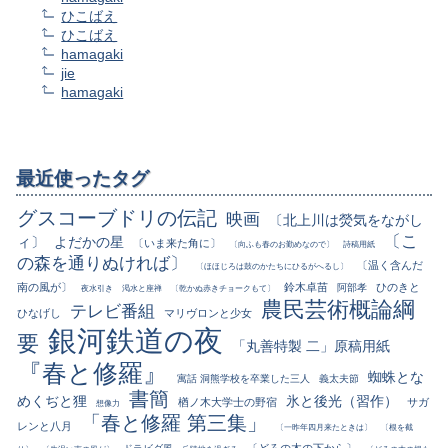
ひこばえ
ひこばえ
hamagaki
jie
hamagaki
最近使ったタグ
グスコーブドリの伝記
映画
〔北上川は熒気をながし
〔こ
ィ〕
よだかの星
〔いま来た角に〕
〔向ふも春のお勤めなので〕
詩稿用紙
の森を通りぬければ〕
〔温く含んだ
〔ほほじろは鼓のかたちにひるがへるし〕
南の風が〕
鈴木卓苗
ひのきと
阿部孝
夜水引き
渇水と座禅
〔乾かぬ赤きチョークもて〕
農民芸術概論綱
テレビ番組
ひなげし
マリヴロンと少女
銀河鉄道の夜
要
「丸善特製 二」原稿用紙
『春と修羅』
蜘蛛とな
寓話 洞熊学校を卒業した三人
義太夫節
書簡
めくぢと狸
氷と後光（習作）
楢ノ木大学士の野宿
サガ
想像力
「春と修羅 第三集」
レンと八月
〔一昨年四月来たときは〕
〔根を截