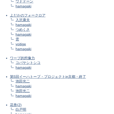
ワドドーン
hamagaki
よだかのフォークロア
入沢康夫
hamagaki
つめくさ
hamagaki
雲
yoitige
hamagaki
ワープ的想像力
コバヤシトシコ
hamagaki
第5回イーハトーブ・プロジェクトin京都・終了
池田光二
hamagaki
池田光二
hamagaki
花巻(2)
白戸明