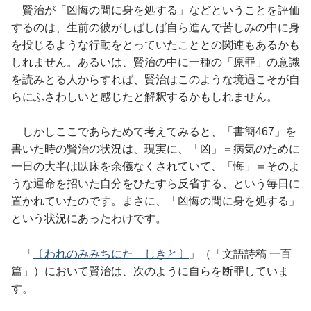
賢治が「凶悔の間に身を処する」などということを評価
するのは、生前の彼がしばしば自ら進んで苦しみの中に身
を投じるような行動をとっていたこととの関連もあるかも
しれません。あるいは、賢治の中に一種の「原罪」の意識
を読みとる人からすれば、賢治はこのような境遇こそが自
らにふさわしいと感じたと解釈するかもしれません。
しかしここであらためて考えてみると、「書簡467」を
書いた時の賢治の状況は、現実に、「凶」＝病気のために
一日の大半は臥床を余儀なくされていて、「悔」＝そのよ
うな運命を招いた自分をひたすら反省する、という毎日に
置かれていたのです。まさに、「凶悔の間に身を処する」
という状況にあったわけです。
「
〔われのみみちにたゞしきと〕
」（「文語詩稿 一百
篇」）において賢治は、次のように自らを断罪していま
す。