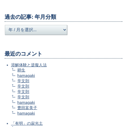
過去の記事: 年月分類
最近のコメント
溶解体験と逆擬人法
耕生
hamagaki
辛文則
辛文則
辛文則
辛文則
hamagaki
豊田富美子
hamagaki
「有明」の寂光土