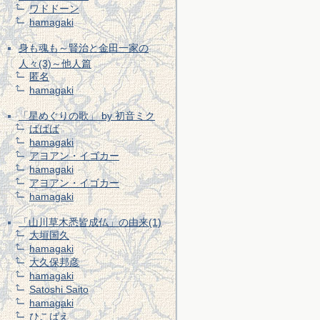
ワドドーン
hamagaki
身も魂も～賢治と金田一家の
人々(3)～他人篇
匿名
hamagaki
「星めぐりの歌」 by 初音ミク
ばばば
hamagaki
アヨアン・イゴカー
hamagaki
アヨアン・イゴカー
hamagaki
「山川草木悉皆成仏」の由来(1)
大垣国久
hamagaki
大久保邦彦
hamagaki
Satoshi Saito
hamagaki
ひこばえ