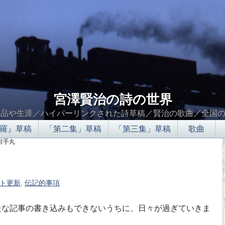
宮澤賢治の詩の世界
作品や生涯／ハイパーリンクされた詩草稿／賢治の歌曲／全国
羅』草稿
「第二集」草稿
「第三集」草稿
歌曲
 岩手丸
ト更新
,
伝記的事項
∮∬
な記事の書き込みもできないうちに、日々が過ぎていきま