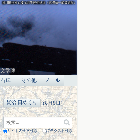
瀬川旧鉄橋を渡る岩手軽便鉄道（宮澤信一郎氏撮影）
の文学碑…
石碑
その他
メール
（8月8日）
サイト内全文検索
詩テクスト検索