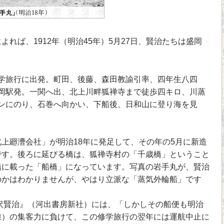
れば、1912年（明治45年）5月27日、賢治たちは盛岡
。
学旅行に出発。町田、後藤、森田教諭引率、四年生八四
岡駅発。一関へ出、北上川畔狐禅寺まで徒歩四キロ、川蒸
ンにのり、石巻へ向かい、下船後、日和山に登り海を見
上廻漕会社」が明治18年に発足して、その年の5月に新造
です。後ろに延びる橋は、狐禅寺村の「千歳橋」ということ
船に載った「船橋」になっています。写真の岩手丸が、賢治
のかはわかりませんが、やはり立派な「蒸気外輪船」です
沢賢治』（河出書房新社）には、「しかしその船便も明治
線）の集客力に負けて、この修学旅行の翌年には運航中止に