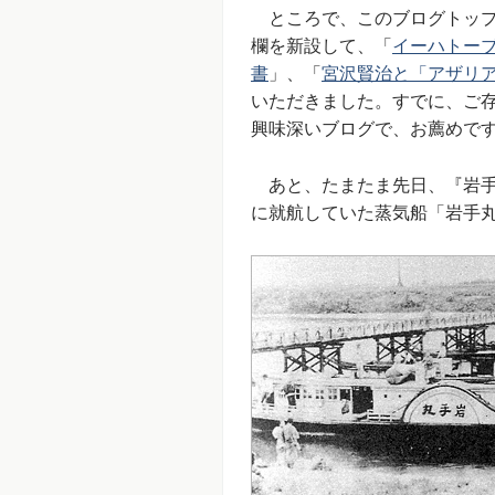
ところで、このブログトップ
欄を新設して、「
イーハトー
書
」、「
宮沢賢治と「アザリ
いただきました。すでに、ご
興味深いブログで、お薦めで
あと、たまたま先日、『岩手
に就航していた蒸気船「岩手