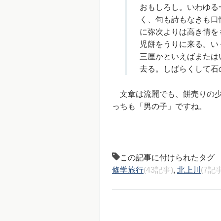
おもしろし。いわゆる
く、句も詩もなきも口
に弥次よりは高き情を
児餅をうりに来る。い
三厘かといえばまたは
去る。しばらくして石
文章は流麗でも、餅売りの少
っちも「男の子」ですね。
この記事に付けられたタグ
修学旅行
(43記事)
,
北上川
(7記事