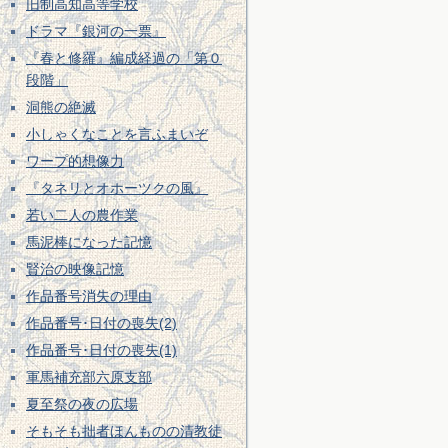
旧制高知高等学校
ドラマ『銀河の一票』
『春と修羅』編成経過の「第０
段階」
洞熊の絶滅
小しゃくなことを言ふまいぞ
ワープ的想像力
『タネリとオホーツクの風』
若い二人の農作業
馬泥棒になった記憶
賢治の映像記憶
作品番号消失の理由
作品番号･日付の喪失(2)
作品番号･日付の喪失(1)
軍馬補充部六原支部
夏至祭の夜の広場
そもそも拙者ほんものの清教徒