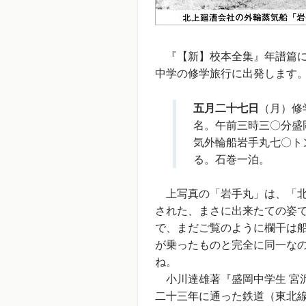
『【新】校本全集』年譜篇によ
中学の修学旅行に出発します
五月二十七日
（月）修
名。午前三時三〇分盛
気外輪船岩手丸七〇ト
る。石巻一泊。
上写真の「岩手丸」は、「北
された、まさに出来たての姿
で、まだご覧のように欄干は
が乗ったものと完全に同一な
ね。
小川達雄著『盛岡中学生 宮
二十三年に通った鉄道（東北