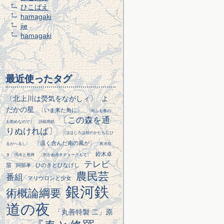
ひこばえ
hamagaki
jie
hamagaki
最近使ったタグ
〔北上川は熒気をながしィ〕
よ
だかの星
〔いま来た角に〕
〔向ふも春の
〔この森を通
お勤めなので〕
詩稿用紙
りぬければ〕
〔ほほじろは鼓のかたちにひ
〔温く含んだ南の風が〕
るがへるし〕
夜水引
鈴木卓
き
渇水と座禅
〔乾かぬ赤きチョークもて〕
テレビ
苗
ひのきとひなげし
阿部孝
農民芸
番組
マリヴロンと少女
銀河鉄
術概論綱要
道の夜
「丸善特製 二」原