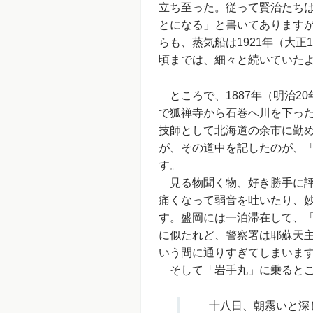
立ち至った。従って賢治たち
とになる」と書いてあります
らも、蒸気船は1921年（大正
頃までは、細々と続いていた
ところで、1887年（明治2
で狐禅寺から石巻へ川を下っ
技師として北海道の余市に勤
が、その道中を記したのが、
す。
見る物聞く物、好き勝手に評
痛くなって弱音を吐いたり、
す。盛岡には一泊滞在して、
に似たれど、警察署は耶蘇天
いう間に通りすぎてしまいま
そして「岩手丸」に乗るとこ
十八日、朝霧いと深し