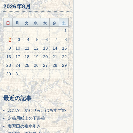
2026年8月
日
月
火
水
木
金
土
1
2
3
4
5
6
7
8
9
10
11
12
13
14
15
16
17
18
19
20
21
22
23
24
25
26
27
28
29
30
31
最近の記事
よだか、かわせみ、はちすずめ
定稿用紙上の下書稿
実習田の夜水引き