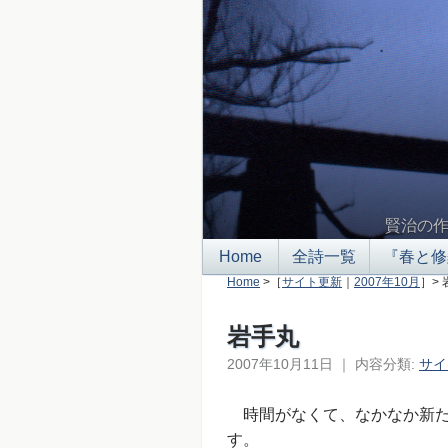
賢治の
Home
全詩一覧
『春と修
Home
>［
サイト更新
｜
2007年10月
］>
岩手丸
2007年10月11日
｜
内容分類:
サイ
時間がなくて、なかなか新た
す。