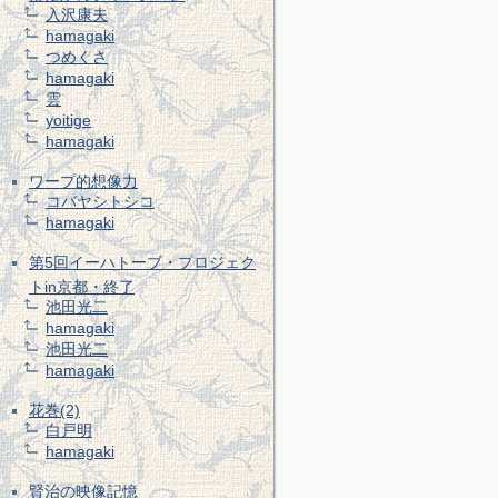
入沢康夫
hamagaki
つめくさ
hamagaki
雲
yoitige
hamagaki
ワープ的想像力
コバヤシトシコ
hamagaki
第5回イーハトーブ・プロジェク
トin京都・終了
池田光二
hamagaki
池田光二
hamagaki
花巻(2)
白戸明
hamagaki
賢治の映像記憶