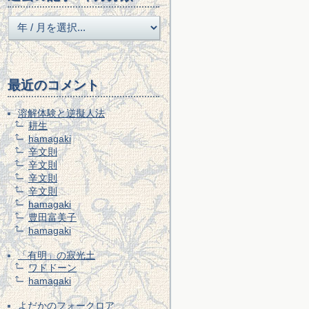
最近のコメント
溶解体験と逆擬人法
耕生
hamagaki
辛文則
辛文則
辛文則
辛文則
hamagaki
豊田富美子
hamagaki
「有明」の寂光土
ワドドーン
hamagaki
よだかのフォークロア