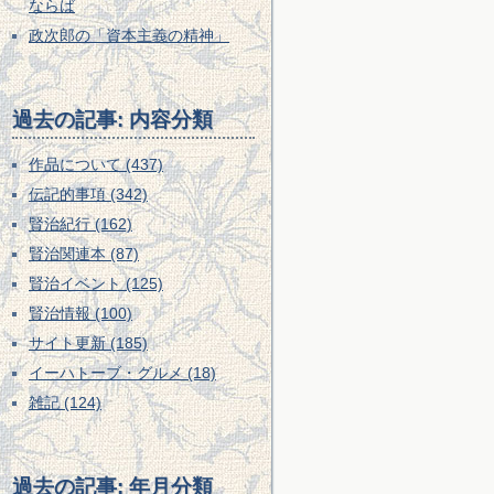
ならば
政次郎の「資本主義の精神」
過去の記事: 内容分類
作品について (437)
伝記的事項 (342)
賢治紀行 (162)
賢治関連本 (87)
賢治イベント (125)
賢治情報 (100)
サイト更新 (185)
イーハトーブ・グルメ (18)
雑記 (124)
過去の記事: 年月分類