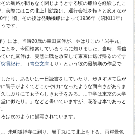
はその航路が間もなく閉じようとする頃の船旅を経験したこ
が、実際にはこの北上川航路は、運行会社を転々と変えなが
10年）頃、その後は発動機船によって1936年（昭和11年）
ようです。
0年）には、当時20歳の幸田露伴が、やはりこの「岩手丸」
たことを、今回検索しているうちに知りました。当時、電信
めていた露伴は、突然に職を放棄して東京に逃げ帰るのです
「
突貫紀行
」（
青空文庫
より）という彼の最初期の作品で
したり、あるいは一日読書をしていたり、歩きすぎて足が
妙に調子がよくてどこかやけになったような面白さがありま
「久しぶりにて女子らしき女子をみる。…中学は東京の大学
主堂に似たり。」などと書いていますが、花巻は車であっと
す。
ろは次のように描写されています。
。未明狐禅寺に到り、岩手丸にて北上を下る。両岸景色