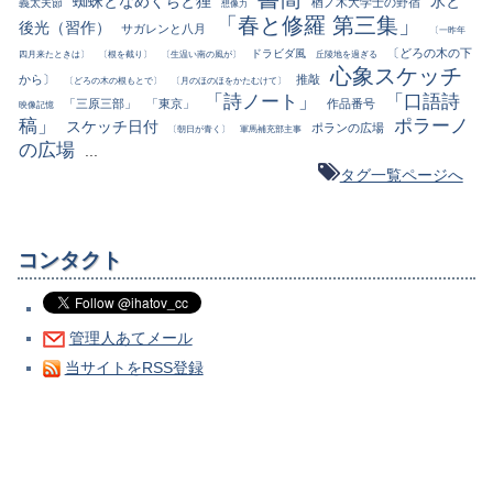
蜘蛛となめくぢと狸
氷と
楢ノ木大学士の野宿
義太夫節
想像力
「春と修羅 第三集」
後光（習作）
サガレンと八月
〔一昨年
〔どろの木の下
ドラビダ風
四月来たときは〕
〔根を截り〕
〔生温い南の風が〕
丘陵地を過ぎる
心象スケッチ
から〕
推敲
〔どろの木の根もとで〕
〔月のほのほをかたむけて〕
「詩ノート」
「口語詩
「三原三部」
「東京」
作品番号
映像記憶
稿」
ポラーノ
スケッチ日付
ポランの広場
〔朝日が青く〕
軍馬補充部主事
の広場
...
タグ一覧ページへ
コンタクト
管理人あてメール
当サイトをRSS登録