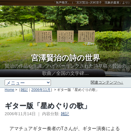
「無声慟哭」（「宮沢賢治─沢村澄子 現象的書展」より）
宮澤賢治の詩の世界
賢治の作品や生涯／ハイパーリンクされた詩草稿／賢治の
歌曲／全国の文学碑…
関連コンテンツへ↓
Home
>［
雑記
｜
2006年11月
］> ギター版「星めぐりの歌」
ギター版「星めぐりの歌」
2006年11月14日
｜
内容分類:
雑記
∮∬
アマチュアギター奏者のTさんが、ギター演奏による