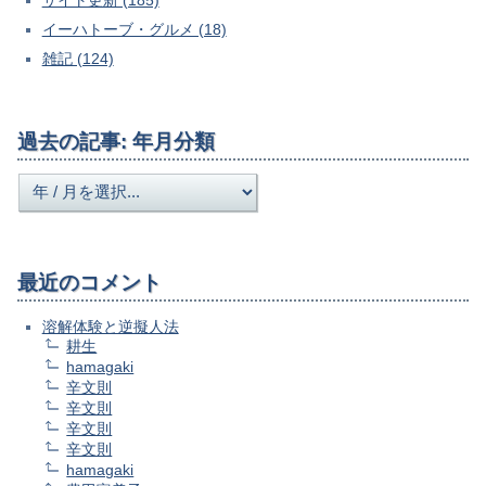
イーハトーブ・グルメ (18)
雑記 (124)
過去の記事: 年月分類
最近のコメント
溶解体験と逆擬人法
耕生
hamagaki
辛文則
辛文則
辛文則
辛文則
hamagaki