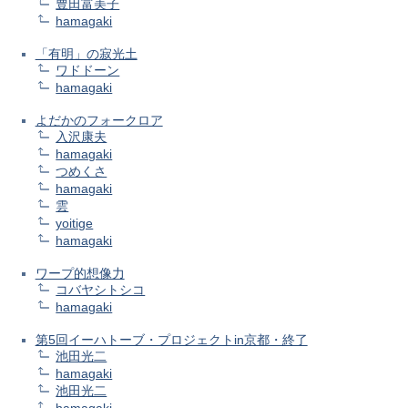
豊田富美子
hamagaki
「有明」の寂光土
ワドドーン
hamagaki
よだかのフォークロア
入沢康夫
hamagaki
つめくさ
hamagaki
雲
yoitige
hamagaki
ワープ的想像力
コバヤシトシコ
hamagaki
第5回イーハトーブ・プロジェクトin京都・終了
池田光二
hamagaki
池田光二
hamagaki