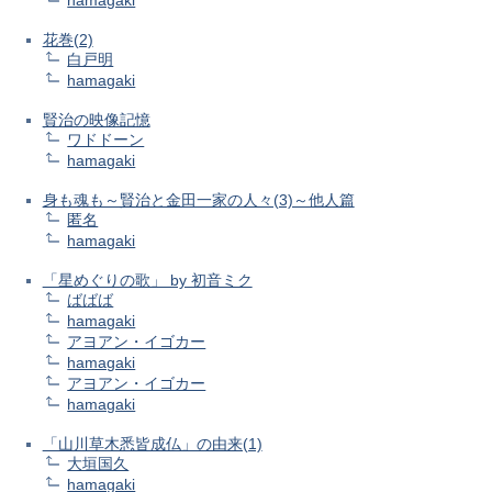
花巻(2)
白戸明
hamagaki
賢治の映像記憶
ワドドーン
hamagaki
身も魂も～賢治と金田一家の人々(3)～他人篇
匿名
hamagaki
「星めぐりの歌」 by 初音ミク
ばばば
hamagaki
アヨアン・イゴカー
hamagaki
アヨアン・イゴカー
hamagaki
「山川草木悉皆成仏」の由来(1)
大垣国久
hamagaki