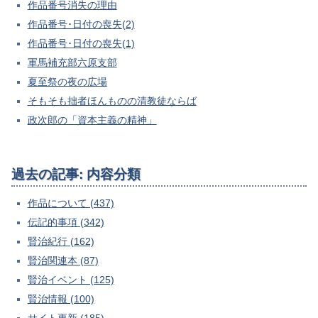
作品番号消失の理由
作品番号･日付の喪失(2)
作品番号･日付の喪失(1)
軍馬補充部六原支部
夏至祭の夜の広場
そもそも拙者ほんものの清教徒ならば
政次郎の「資本主義の精神」
過去の記事: 内容分類
作品について (437)
伝記的事項 (342)
賢治紀行 (162)
賢治関連本 (87)
賢治イベント (125)
賢治情報 (100)
サイト更新 (185)