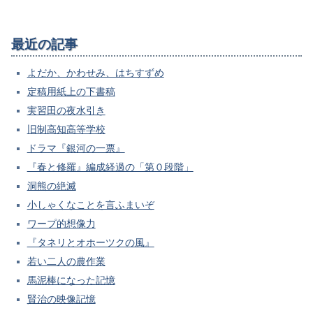
最近の記事
よだか、かわせみ、はちすずめ
定稿用紙上の下書稿
実習田の夜水引き
旧制高知高等学校
ドラマ『銀河の一票』
『春と修羅』編成経過の「第０段階」
洞熊の絶滅
小しゃくなことを言ふまいぞ
ワープ的想像力
『タネリとオホーツクの風』
若い二人の農作業
馬泥棒になった記憶
賢治の映像記憶