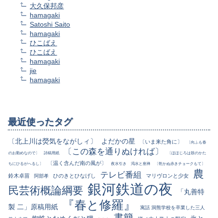
大久保邦彦
hamagaki
Satoshi Saito
hamagaki
ひこばえ
ひこばえ
hamagaki
jie
hamagaki
最近使ったタグ
〔北上川は熒気をながしィ〕
よだかの星
〔いま来た角に〕
〔向ふも春
〔この森を通りぬければ〕
のお勤めなので〕
詩稿用紙
〔ほほじろは鼓のかた
〔温く含んだ南の風が〕
ちにひるがへるし〕
夜水引き
渇水と座禅
〔乾かぬ赤きチョークもて〕
農
テレビ番組
鈴木卓苗
ひのきとひなげし
マリヴロンと少女
阿部孝
銀河鉄道の夜
民芸術概論綱要
「丸善特
『春と修羅』
製 二」原稿用紙
寓話 洞熊学校を卒業した三人
書簡