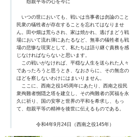
怨親平等の心を今に
いつの世においても、戦いは当事者は勿論のこと
民衆の犠牲者が存在することを忘れてはなりませ
ん。田や畑は荒らされ、家は焼かれ、逃げまどう戦
場において流れ弾にあたるなど、無辜の犠牲者も戦
場の悲惨な現実として、私たちは語り継ぐ責務を感
じなければならないと思います。
この戦いがなければ、平穏な人生を送られた人々
であったろうと思うとき、なおさらに、その無念の
ほどを察しないわけにはまいりません。
ここに、西南之役145周年にあたり、西南之役民
衆殉難者惻隠之塔を建立し、その殉難者の冥福を永
久に祈り、国の安寧と世界の平和を希求し、もっ
て、怨親平等の精神を後世に伝えるものである。
令和4年9月24日（西南之役145年）