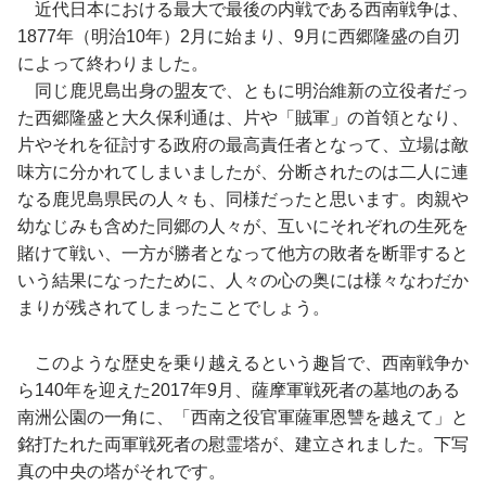
近代日本における最大で最後の内戦である西南戦争は、
1877年（明治10年）2月に始まり、9月に西郷隆盛の自刃
によって終わりました。
同じ鹿児島出身の盟友で、ともに明治維新の立役者だっ
た西郷隆盛と大久保利通は、片や「賊軍」の首領となり、
片やそれを征討する政府の最高責任者となって、立場は敵
味方に分かれてしまいましたが、分断されたのは二人に連
なる鹿児島県民の人々も、同様だったと思います。肉親や
幼なじみも含めた同郷の人々が、互いにそれぞれの生死を
賭けて戦い、一方が勝者となって他方の敗者を断罪すると
いう結果になったために、人々の心の奥には様々なわだか
まりが残されてしまったことでしょう。
このような歴史を乗り越えるという趣旨で、西南戦争か
ら140年を迎えた2017年9月、薩摩軍戦死者の墓地のある
南洲公園の一角に、「西南之役官軍薩軍恩讐を越えて」と
銘打たれた両軍戦死者の慰霊塔が、建立されました。下写
真の中央の塔がそれです。