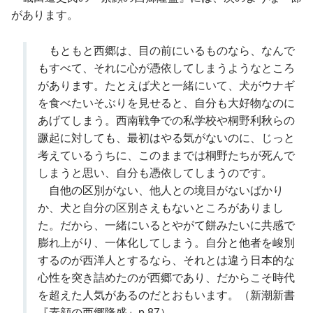
があります。
もともと西郷は、目の前にいるものなら、なんで
もすべて、それに心が憑依してしまうようなところ
があります。たとえば犬と一緒にいて、犬がウナギ
を食べたいそぶりを見せると、自分も大好物なのに
あげてしまう。西南戦争での私学校や桐野利秋らの
蹶起に対しても、最初はやる気がないのに、じっと
考えているうちに、このままでは桐野たちが死んで
しまうと思い、自分も憑依してしまうのです。
自他の区別がない、他人との境目がないばかり
か、犬と自分の区別さえもないところがありまし
た。だから、一緒にいるとやがて餅みたいに共感で
膨れ上がり、一体化してしまう。自分と他者を峻別
するのが西洋人とするなら、それとは違う日本的な
心性を突き詰めたのが西郷であり、だからこそ時代
を超えた人気があるのだとおもいます。（新潮新書
『素顔の西郷隆盛』p.87）