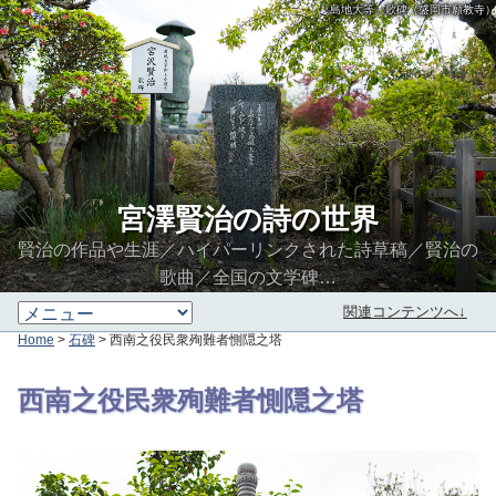
「島地大等」歌碑（盛岡市願教寺）
宮澤賢治の詩の世界
賢治の作品や生涯／ハイパーリンクされた詩草稿／賢治の
歌曲／全国の文学碑…
関連コンテンツへ↓
Home
>
石碑
> 西南之役民衆殉難者惻隠之塔
∮∬
西南之役民衆殉難者惻隠之塔