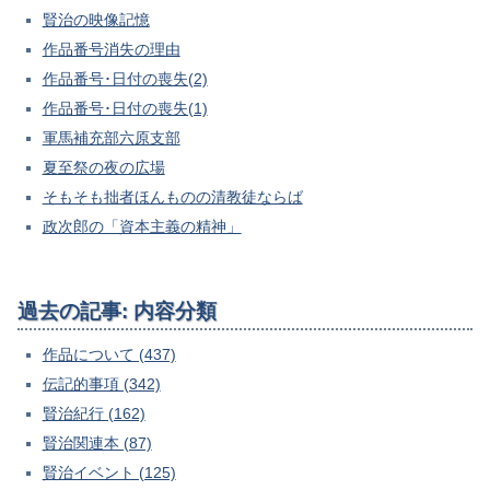
賢治の映像記憶
作品番号消失の理由
作品番号･日付の喪失(2)
作品番号･日付の喪失(1)
軍馬補充部六原支部
夏至祭の夜の広場
そもそも拙者ほんものの清教徒ならば
政次郎の「資本主義の精神」
過去の記事: 内容分類
作品について (437)
伝記的事項 (342)
賢治紀行 (162)
賢治関連本 (87)
賢治イベント (125)