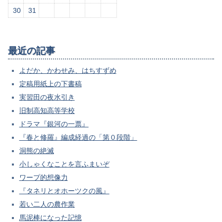
30
31
最近の記事
よだか、かわせみ、はちすずめ
定稿用紙上の下書稿
実習田の夜水引き
旧制高知高等学校
ドラマ『銀河の一票』
『春と修羅』編成経過の「第０段階」
洞熊の絶滅
小しゃくなことを言ふまいぞ
ワープ的想像力
『タネリとオホーツクの風』
若い二人の農作業
馬泥棒になった記憶