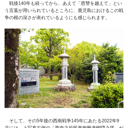
戦後140年も経ってから、あえて「恩讐を越えて」とい
う言葉が用いられているところに、鹿児島におけるこの戦
争の根の深さが表れているようにも感じられます。
そして、その5年後の西南戦争145年にあたる2022年9
月には、上写真右側の「西南之役民衆殉難者惻隠之塔」が