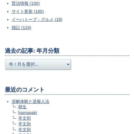
賢治情報 (100)
サイト更新 (185)
イーハトーブ・グルメ (18)
雑記 (124)
過去の記事: 年月分類
最近のコメント
溶解体験と逆擬人法
耕生
hamagaki
辛文則
辛文則
辛文則