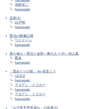
hamagaki
池田光二
hamagaki
花巻(2)
白戸明
hamagaki
賢治の映像記憶
ワドドーン
hamagaki
身も魂も～賢治と金田一家の人々(3)～他人篇
匿名
hamagaki
「星めぐりの歌」 by 初音ミク
ばばば
hamagaki
アヨアン・イゴカー
hamagaki
アヨアン・イゴカー
hamagaki
「山川草木悉皆成仏」の由来(1)