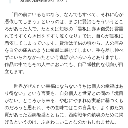
「目の前にいるものなら、なんでもすべて、それに心が
憑依してしまう」というのは、まさに賢治もそういうとこ
ろがあった人で、たとえば短歌の「黒板は赤き傷受け雲垂
れてうすくらき日をすすり泣くなり」では、自らが黒板に
憑依してしまっています。賢治は子供の頃から、人の痛み
を自分の痛みのように敏感に感じてしまい、手を差し伸べ
ずにいられなかったという逸話がいろいろとありますし、
作品の中でもその人生においても、自己犠牲的な傾向が目
立ちます。
「世界がぜんたい幸福にならないうちは個人の幸福はあ
り得ない」という言葉も、自分個人と世界との間の「境目
がない」ところから来る、やむにやまれぬ実感に基づくも
のだろうと思われ、その意味ではこの言葉を、よく似た気
質があった西郷隆盛とともに、西南戦争の鎮魂のために掲
げるというのは、ふさわしいことなのかもしれません。