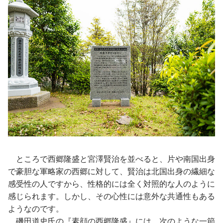
ところで西郷隆盛と宮澤賢治を並べると、片や南国出身
で豪胆な軍略家の西郷に対して、賢治は北国出身の繊細な
感受性の人ですから、性格的には全く対照的な人のように
感じられます。しかし、その心性には意外な共通性もある
ようなのです。
磯田道史氏の『素顔の西郷隆盛』には、次のような一節