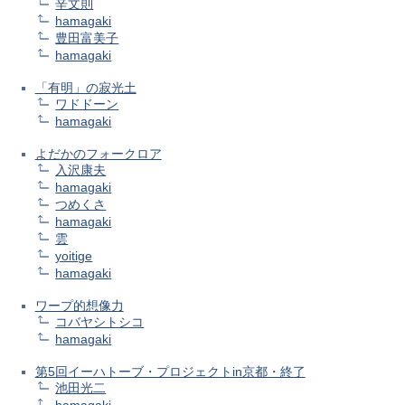
辛文則
hamagaki
豊田富美子
hamagaki
「有明」の寂光土
ワドドーン
hamagaki
よだかのフォークロア
入沢康夫
hamagaki
つめくさ
hamagaki
雲
yoitige
hamagaki
ワープ的想像力
コバヤシトシコ
hamagaki
第5回イーハトーブ・プロジェクトin京都・終了
池田光二