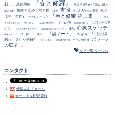
『春と修羅』
製 二」原稿用紙
寓話 洞熊学校を卒業した三人
書簡
蜘蛛となめくぢと狸
氷と
楢ノ木大学士の野宿
義太夫節
想像力
「春と修羅 第三集」
後光（習作）
サガレンと八月
〔一昨年
〔どろの木の下
ドラビダ風
四月来たときは〕
〔根を截り〕
〔生温い南の風が〕
丘陵地を過ぎる
心象スケッチ
から〕
推敲
〔どろの木の根もとで〕
〔月のほのほをかたむけて〕
「詩ノート」
「口語詩
「三原三部」
「東京」
作品番号
映像記憶
稿」
ポラーノ
スケッチ日付
ポランの広場
〔朝日が青く〕
軍馬補充部主事
の広場
...
タグ一覧ページへ
コンタクト
管理人あてメール
当サイトをRSS登録