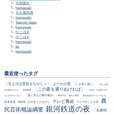
大垣国久
hamagaki
大久保邦彦
hamagaki
Satoshi Saito
hamagaki
ひこばえ
ひこばえ
hamagaki
jie
hamagaki
最近使ったタグ
〔北上川は熒気をながしィ〕
よだかの星
〔いま来た角に〕
〔向ふも春
〔この森を通りぬければ〕
のお勤めなので〕
詩稿用紙
〔ほほじろは鼓のかた
〔温く含んだ南の風が〕
ちにひるがへるし〕
夜水引き
渇水と座禅
〔乾かぬ赤きチョークもて〕
農
テレビ番組
鈴木卓苗
ひのきとひなげし
マリヴロンと少女
阿部孝
銀河鉄道の夜
民芸術概論綱要
「丸善特