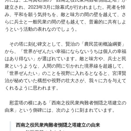
建立され、2023年3月に除幕式が行われました。死者を悼
み、平和を願う気持ちを、敵と味方の間の壁を越えて、さ
らに兵士と一般民衆の間の壁も越えて、普遍的に共有しよ
うという活動の表れなのでしょう。
その塔に刻む碑文として、賢治の「農民芸術概論綱要」
から、「世界がぜんたい幸福にならないうちは個人の幸福
はあり得ない」が選ばれています。敵と味方や、兵士と民
衆というような、人間の間に引かれた境界線を超越して、
「世界ぜんたい」のことを視野に入れるとなると、宮澤賢
治が秘めていた構想や視野の壮大さが、我々に力を与えて
くれるように思われます。
慰霊塔の横にある「西南之役民衆殉難者惻隠之塔建立の
由来」という側碑には、次のように刻まれています。
西南之役民衆殉難者惻隠之塔建立の由来