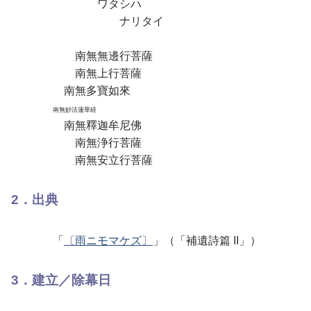
ワタシハ
ナリタイ
南無無邊行菩薩
南無上行菩薩
南無多寶如來
南無妙法蓮華経
南無釋迦牟尼佛
南無浄行菩薩
南無安立行菩薩
2．出典
「
〔雨ニモマケズ〕
」（「補遺詩篇 II」）
3．建立／除幕日