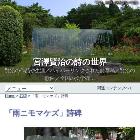
「冗語」詩碑（花巻温泉バラ園）
宮澤賢治の詩の世界
賢治の作品や生涯／ハイパーリンクされた詩草稿／賢治の
歌曲／全国の文学碑…
関連コンテンツへ↓
Home
>
石碑
> 「雨ニモマケズ」詩碑
∮∬
「雨ニモマケズ」詩碑