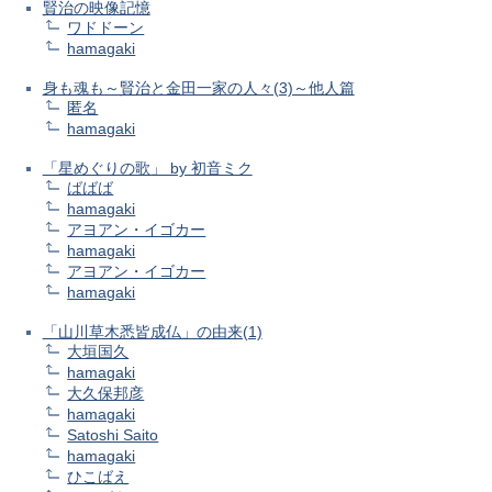
賢治の映像記憶
ワドドーン
hamagaki
身も魂も～賢治と金田一家の人々(3)～他人篇
匿名
hamagaki
「星めぐりの歌」 by 初音ミク
ばばば
hamagaki
アヨアン・イゴカー
hamagaki
アヨアン・イゴカー
hamagaki
「山川草木悉皆成仏」の由来(1)
大垣国久
hamagaki
大久保邦彦
hamagaki
Satoshi Saito
hamagaki
ひこばえ