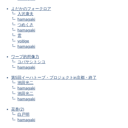
よだかのフォークロア
入沢康夫
hamagaki
つめくさ
hamagaki
雲
yoitige
hamagaki
ワープ的想像力
コバヤシトシコ
hamagaki
第5回イーハトーブ・プロジェクトin京都・終了
池田光二
hamagaki
池田光二
hamagaki
花巻(2)
白戸明
hamagaki