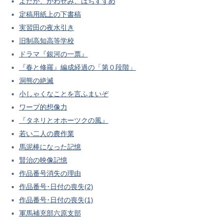
よだか、かわせみ、はちすずめ
定稿用紙上の下書稿
実習田の夜水引き
旧制高知高等学校
ドラマ『銀河の一票』
『春と修羅』編成経過の「第０段階」
洞熊の絶滅
小しゃくなことを言ふまいぞ
ワープ的想像力
『タネリとオホーツクの風』
若い二人の農作業
馬泥棒になった記憶
賢治の映像記憶
作品番号消失の理由
作品番号･日付の喪失(2)
作品番号･日付の喪失(1)
軍馬補充部六原支部