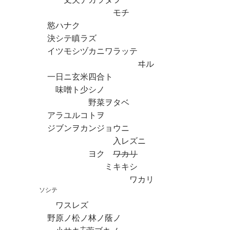
モチ
慾ハナク
決シテ瞋ラズ
イツモシヅカニワラッテ
ヰル
一日ニ玄米四合ト
味噌ト少シノ
野菜ヲタベ
アラユルコトヲ
ジブンヲカンジョウニ
入レズニ
ヨク
ワカリ
ミキキシ
ワカリ
ソシテ
ワスレズ
野原ノ松ノ林ノ蔭ノ
ナ