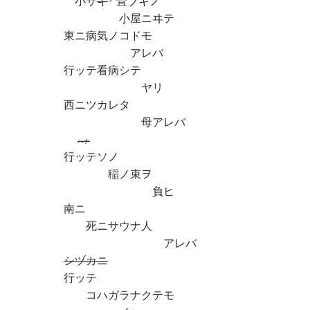
小サ
キ
萓ブキノ
小屋ニヰテ
東ニ病気ノコドモ
アレバ
行ッテ看病シテ
ヤリ
西ニツカレタ
母アレバ
ハナ
行ッテソノ
稲ノ束ヲ
負ヒ
南ニ
死ニサウナ人
アレバ
シヅカニ
行ッテ
コハガラナクテモ