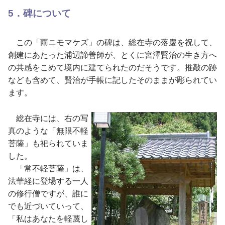
5．碑について
この「雨ニモマケズ」の碑は、総在寺の落慶を祝して、
創建にあたった浦辺諦善師が、とくに宮澤賢治の生き方へ
の共感をこめて境内に建てられたのだそうです。推敲の跡
なども含めて、賢治が手帳に記したそのままが彫られてい
ます。
総在寺には、右の写
真のような「無限不軽
菩薩」も祀られていま
した。
「常不軽菩薩」は、
法華経に登場する一人
の修行僧ですが、誰に
でも近づいていって、
「私はあなたを軽蔑し