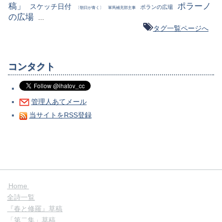
稿」
ポラーノ
スケッチ日付
ポランの広場
〔朝日が青く〕
軍馬補充部主事
の広場
...
タグ一覧ページへ
コンタクト
管理人あてメール
当サイトをRSS登録
Home
全詩一覧
『春と修羅』草稿
「第二集」草稿