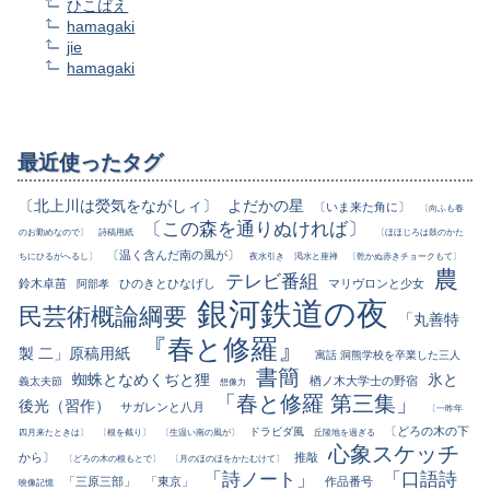
ひこばえ
hamagaki
jie
hamagaki
最近使ったタグ
〔北上川は熒気をながしィ〕
よだかの星
〔いま来た角に〕
〔向ふも春
〔この森を通りぬければ〕
のお勤めなので〕
詩稿用紙
〔ほほじろは鼓のかた
〔温く含んだ南の風が〕
ちにひるがへるし〕
夜水引き
渇水と座禅
〔乾かぬ赤きチョークもて〕
農
テレビ番組
鈴木卓苗
ひのきとひなげし
マリヴロンと少女
阿部孝
銀河鉄道の夜
民芸術概論綱要
「丸善特
『春と修羅』
製 二」原稿用紙
寓話 洞熊学校を卒業した三人
書簡
蜘蛛となめくぢと狸
氷と
楢ノ木大学士の野宿
義太夫節
想像力
「春と修羅 第三集」
後光（習作）
サガレンと八月
〔一昨年
〔どろの木の下
ドラビダ風
四月来たときは〕
〔根を截り〕
〔生温い南の風が〕
丘陵地を過ぎる
心象スケッチ
から〕
推敲
〔どろの木の根もとで〕
〔月のほのほをかたむけて〕
「詩ノート」
「口語詩
「三原三部」
「東京」
作品番号
映像記憶