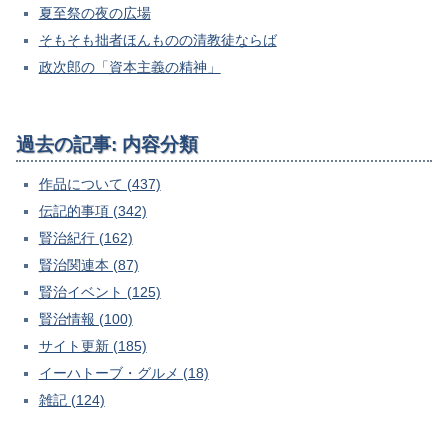
夏至祭の夜の広場
そもそも拙者ほんものの清教徒ならば
政次郎の「資本主義の精神」
過去の記事: 内容分類
作品について (437)
伝記的事項 (342)
賢治紀行 (162)
賢治関連本 (87)
賢治イベント (125)
賢治情報 (100)
サイト更新 (185)
イーハトーブ・グルメ (18)
雑記 (124)