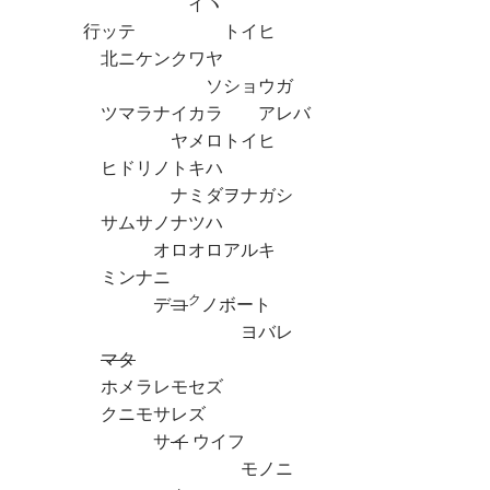
イヽ
行ッテ トイヒ
北ニケンクワヤ
ソショウガ
ツマラナイカラ アレバ
ヤメロトイヒ
ヒドリノトキハ
ナミダヲナガシ
サムサノナツハ
オロオロアルキ
ミンナニ
ク
デ
コ
ノボート
ヨバレ
マタ
ホメラレモセズ
クニモサレズ
サ
イ
ウイフ
モノニ