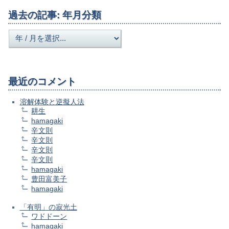
過去の記事: 年月分類
最近のコメント
溶解体験と逆擬人法
耕生
hamagaki
辛文則
辛文則
辛文則
辛文則
hamagaki
豊田富美子
hamagaki
「有明」の寂光土
ワドドーン
hamagaki