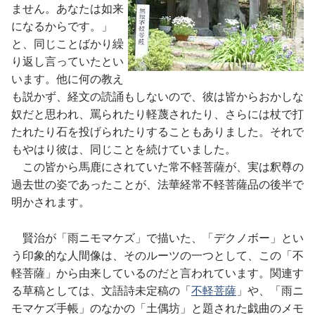
ません。あなたは如来
になるからです。」
と、同じことばかり繰
り返し言っていたとい
います。他に何の教え
も説かず、経文の読誦もしないので、彼は皆からおかしな
奴だと思われ、罵られたり軽蔑されたり、さらには杖で打
たれたり石を投げられたりすることもありました。それで
もやはり彼は、同じことを続けていました。
この皆から馬鹿にされていた常不軽菩薩が、実は釈尊の
過去世の姿であったことが、法華経常不軽菩薩品の後半で
明かされます。
賢治が「雨ニモマケズ」で描いた、「デクノボー」とい
う印象的な人間像は、そのルーツの一つとして、この「不
軽菩薩」から由来しているのだと言われています。関連す
る草稿としては、文語詩未定稿の「
不軽菩薩
」や、「雨ニ
モマケズ手帳」のなかの「土偶坊」と題された戯曲のメモ