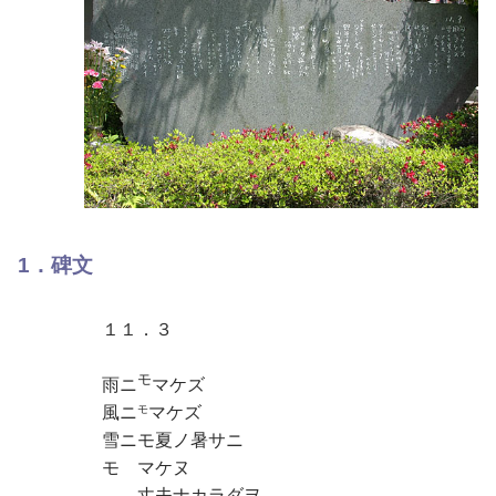
1．碑文
１１．３
モ
雨ニ
マケズ
風ニ
マケズ
モ
雪ニモ夏ノ暑サニ
モ マケヌ
丈夫ナカラダヲ