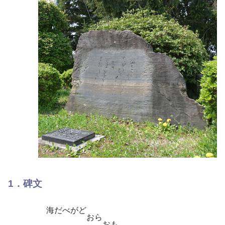
1．碑文
海だべがど
おら
おも