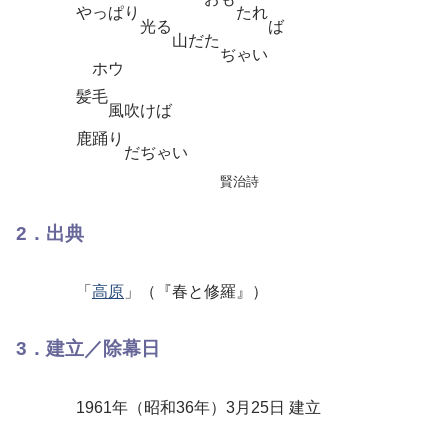
やっぱり たれ
光る ば
山だた
ぢゃい
ホウ
髪毛
風吹けば
鹿踊り
だぢゃい
賢治詩
2．出典
「
高原
」（『春と修羅』）
3．建立／除幕日
1961年（昭和36年）3月25日 建立