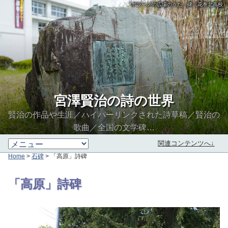
「ポラーノの広場のうた」碑（花巻北高校）
宮澤賢治の詩の世界
賢治の作品や生涯／ハイパーリンクされた詩草稿／賢治の
歌曲／全国の文学碑…
関連コンテンツへ↓
Home
>
石碑
> 「高原」詩碑
∮∬
「高原」詩碑