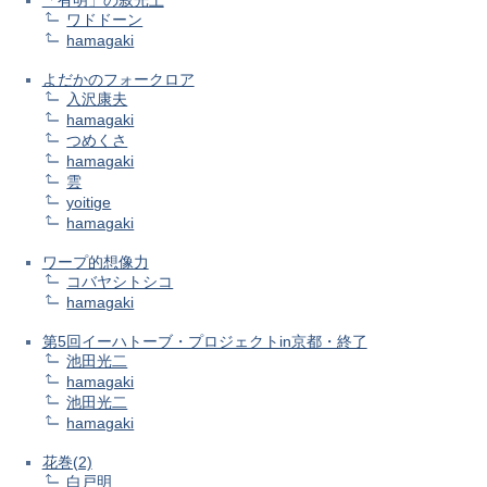
ワドドーン
hamagaki
よだかのフォークロア
入沢康夫
hamagaki
つめくさ
hamagaki
雲
yoitige
hamagaki
ワープ的想像力
コバヤシトシコ
hamagaki
第5回イーハトーブ・プロジェクトin京都・終了
池田光二
hamagaki
池田光二
hamagaki
花巻(2)
白戸明