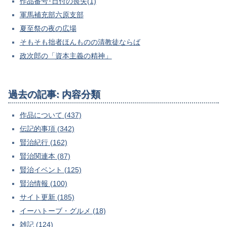
作品番号･日付の喪失(1)
軍馬補充部六原支部
夏至祭の夜の広場
そもそも拙者ほんものの清教徒ならば
政次郎の「資本主義の精神」
過去の記事: 内容分類
作品について (437)
伝記的事項 (342)
賢治紀行 (162)
賢治関連本 (87)
賢治イベント (125)
賢治情報 (100)
サイト更新 (185)
イーハトーブ・グルメ (18)
雑記 (124)