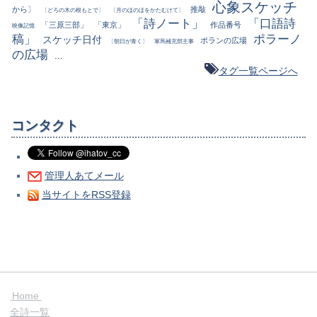
心象スケッチ
から〕
推敲
〔どろの木の根もとで〕
〔月のほのほをかたむけて〕
「詩ノート」
「口語詩
「三原三部」
「東京」
作品番号
映像記憶
稿」
ポラーノ
スケッチ日付
ポランの広場
〔朝日が青く〕
軍馬補充部主事
の広場
...
タグ一覧ページへ
コンタクト
管理人あてメール
当サイトをRSS登録
Home
全詩一覧