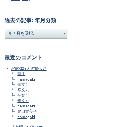
過去の記事: 年月分類
最近のコメント
溶解体験と逆擬人法
耕生
hamagaki
辛文則
辛文則
辛文則
辛文則
hamagaki
豊田富美子
hamagaki
「有明」の寂光土