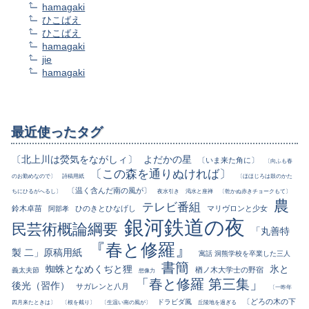
hamagaki
ひこばえ
ひこばえ
hamagaki
jie
hamagaki
最近使ったタグ
〔北上川は熒気をながしィ〕
よだかの星
〔いま来た角に〕
〔向ふも春
〔この森を通りぬければ〕
のお勤めなので〕
詩稿用紙
〔ほほじろは鼓のかた
〔温く含んだ南の風が〕
ちにひるがへるし〕
夜水引き
渇水と座禅
〔乾かぬ赤きチョークもて〕
農
テレビ番組
鈴木卓苗
ひのきとひなげし
マリヴロンと少女
阿部孝
銀河鉄道の夜
民芸術概論綱要
「丸善特
『春と修羅』
製 二」原稿用紙
寓話 洞熊学校を卒業した三人
書簡
蜘蛛となめくぢと狸
氷と
楢ノ木大学士の野宿
義太夫節
想像力
「春と修羅 第三集」
後光（習作）
サガレンと八月
〔一昨年
〔どろの木の下
ドラビダ風
四月来たときは〕
〔根を截り〕
〔生温い南の風が〕
丘陵地を過ぎる