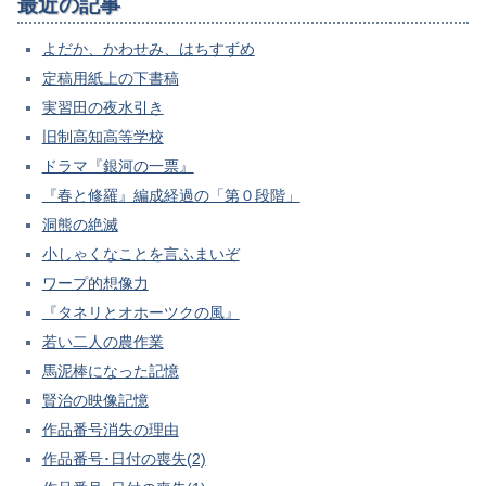
最近の記事
よだか、かわせみ、はちすずめ
定稿用紙上の下書稿
実習田の夜水引き
旧制高知高等学校
ドラマ『銀河の一票』
『春と修羅』編成経過の「第０段階」
洞熊の絶滅
小しゃくなことを言ふまいぞ
ワープ的想像力
『タネリとオホーツクの風』
若い二人の農作業
馬泥棒になった記憶
賢治の映像記憶
作品番号消失の理由
作品番号･日付の喪失(2)