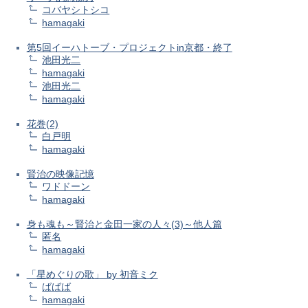
コバヤシトシコ
hamagaki
第5回イーハトーブ・プロジェクトin京都・終了
池田光二
hamagaki
池田光二
hamagaki
花巻(2)
白戸明
hamagaki
賢治の映像記憶
ワドドーン
hamagaki
身も魂も～賢治と金田一家の人々(3)～他人篇
匿名
hamagaki
「星めぐりの歌」 by 初音ミク
ばばば
hamagaki