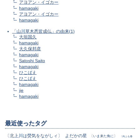
アヨアン・イゴカー
hamagaki
アヨアン・イゴカー
hamagaki
「山川草木悉皆成仏」の由来(1)
大垣国久
hamagaki
大久保邦彦
hamagaki
Satoshi Saito
hamagaki
ひこばえ
ひこばえ
hamagaki
jie
hamagaki
最近使ったタグ
〔北上川は熒気をながしィ〕
よだかの星
〔いま来た角に〕
〔向ふも春