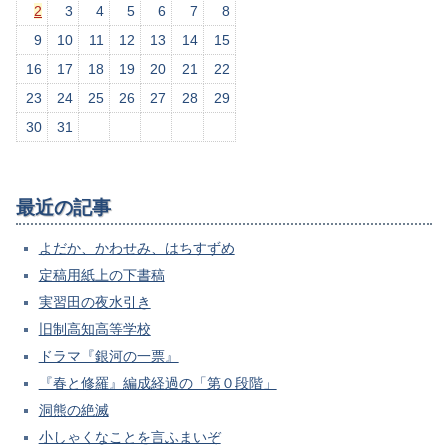
2
3
4
5
6
7
8
9
10
11
12
13
14
15
16
17
18
19
20
21
22
23
24
25
26
27
28
29
30
31
最近の記事
よだか、かわせみ、はちすずめ
定稿用紙上の下書稿
実習田の夜水引き
旧制高知高等学校
ドラマ『銀河の一票』
『春と修羅』編成経過の「第０段階」
洞熊の絶滅
小しゃくなことを言ふまいぞ