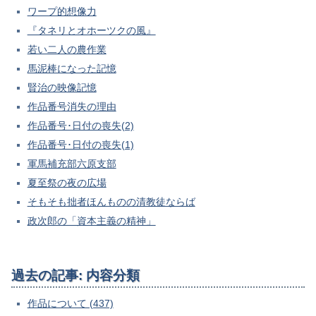
ワープ的想像力
『タネリとオホーツクの風』
若い二人の農作業
馬泥棒になった記憶
賢治の映像記憶
作品番号消失の理由
作品番号･日付の喪失(2)
作品番号･日付の喪失(1)
軍馬補充部六原支部
夏至祭の夜の広場
そもそも拙者ほんものの清教徒ならば
政次郎の「資本主義の精神」
過去の記事: 内容分類
作品について (437)