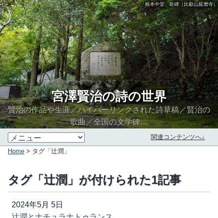
「根本中堂」歌碑（比叡山延暦寺）
宮澤賢治の詩の世界
賢治の作品や生涯／ハイパーリンクされた詩草稿／賢治の
歌曲／全国の文学碑…
関連コンテンツへ↓
Home
> タグ「辻潤」
タグ「辻潤」が付けられた1記事
2024年5月 5日
辻潤とナチュラナトゥランス