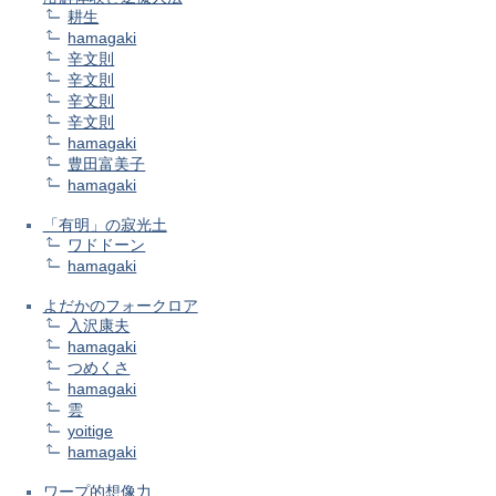
耕生
hamagaki
辛文則
辛文則
辛文則
辛文則
hamagaki
豊田富美子
hamagaki
「有明」の寂光土
ワドドーン
hamagaki
よだかのフォークロア
入沢康夫
hamagaki
つめくさ
hamagaki
雲
yoitige
hamagaki
ワープ的想像力