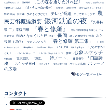
〔この森を通りぬければ〕
のお勤めなので〕
詩稿用紙
〔ほほじろは鼓のかた
〔温く含んだ南の風が〕
ちにひるがへるし〕
夜水引き
渇水と座禅
〔乾かぬ赤きチョークもて〕
農
テレビ番組
鈴木卓苗
ひのきとひなげし
マリヴロンと少女
阿部孝
銀河鉄道の夜
民芸術概論綱要
「丸善特
『春と修羅』
製 二」原稿用紙
寓話 洞熊学校を卒業した三人
書簡
蜘蛛となめくぢと狸
氷と
楢ノ木大学士の野宿
義太夫節
想像力
「春と修羅 第三集」
後光（習作）
サガレンと八月
〔一昨年
〔どろの木の下
ドラビダ風
四月来たときは〕
〔根を截り〕
〔生温い南の風が〕
丘陵地を過ぎる
心象スケッチ
から〕
推敲
〔どろの木の根もとで〕
〔月のほのほをかたむけて〕
「詩ノート」
「口語詩
「三原三部」
「東京」
作品番号
映像記憶
稿」
ポラーノ
スケッチ日付
ポランの広場
〔朝日が青く〕
軍馬補充部主事
の広場
...
タグ一覧ページへ
コンタクト