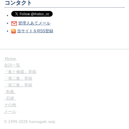
コンタクト
管理人あてメール
当サイトをRSS登録
Home
全詩一覧
『春と修羅』草稿
「第二集」草稿
「第三集」草稿
歌曲
石碑
その他
メール
© 1999-2026 hamagaki seiji.