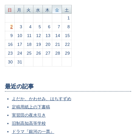
日
月
火
水
木
金
土
1
2
3
4
5
6
7
8
9
10
11
12
13
14
15
16
17
18
19
20
21
22
23
24
25
26
27
28
29
30
31
最近の記事
よだか、かわせみ、はちすずめ
定稿用紙上の下書稿
実習田の夜水引き
旧制高知高等学校
ドラマ『銀河の一票』