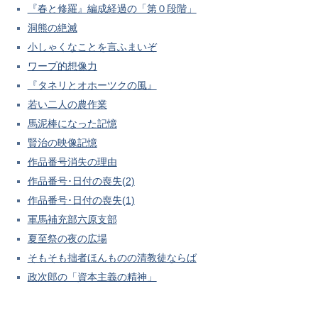
『春と修羅』編成経過の「第０段階」
洞熊の絶滅
小しゃくなことを言ふまいぞ
ワープ的想像力
『タネリとオホーツクの風』
若い二人の農作業
馬泥棒になった記憶
賢治の映像記憶
作品番号消失の理由
作品番号･日付の喪失(2)
作品番号･日付の喪失(1)
軍馬補充部六原支部
夏至祭の夜の広場
そもそも拙者ほんものの清教徒ならば
政次郎の「資本主義の精神」