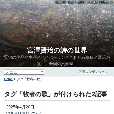
花巻市街・北上川・豊沢川（JAL花巻-伊丹便より）
宮澤賢治の詩の世界
賢治の作品や生涯／ハイパーリンクされた詩草稿／賢治の
歌曲／全国の文学碑…
関連コンテンツへ↓
Home
> タグ「牧者の歌」
タグ「牧者の歌」が付けられた2記事
2025年4月20日
VOCALOIDとの21年