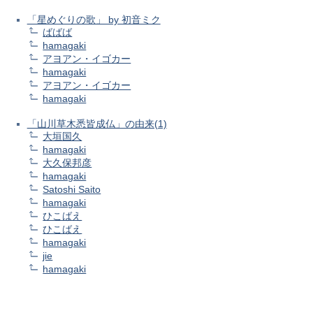
「星めぐりの歌」 by 初音ミク
ばばば
hamagaki
アヨアン・イゴカー
hamagaki
アヨアン・イゴカー
hamagaki
「山川草木悉皆成仏」の由来(1)
大垣国久
hamagaki
大久保邦彦
hamagaki
Satoshi Saito
hamagaki
ひこばえ
ひこばえ
hamagaki
jie
hamagaki