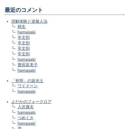
最近のコメント
溶解体験と逆擬人法
耕生
hamagaki
辛文則
辛文則
辛文則
辛文則
hamagaki
豊田富美子
hamagaki
「有明」の寂光土
ワドドーン
hamagaki
よだかのフォークロア
入沢康夫
hamagaki
つめくさ
hamagaki
雲