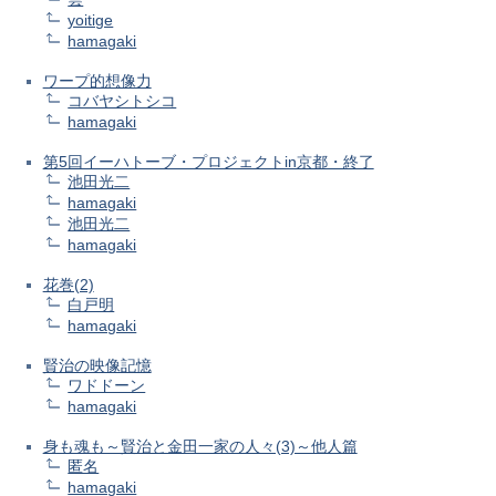
yoitige
hamagaki
ワープ的想像力
コバヤシトシコ
hamagaki
第5回イーハトーブ・プロジェクトin京都・終了
池田光二
hamagaki
池田光二
hamagaki
花巻(2)
白戸明
hamagaki
賢治の映像記憶
ワドドーン
hamagaki
身も魂も～賢治と金田一家の人々(3)～他人篇
匿名
hamagaki