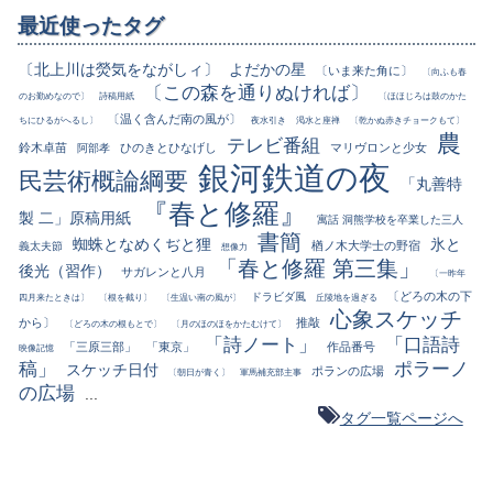
最近使ったタグ
〔北上川は熒気をながしィ〕
よだかの星
〔いま来た角に〕
〔向ふも春
〔この森を通りぬければ〕
のお勤めなので〕
詩稿用紙
〔ほほじろは鼓のかた
〔温く含んだ南の風が〕
ちにひるがへるし〕
夜水引き
渇水と座禅
〔乾かぬ赤きチョークもて〕
農
テレビ番組
鈴木卓苗
ひのきとひなげし
マリヴロンと少女
阿部孝
銀河鉄道の夜
民芸術概論綱要
「丸善特
『春と修羅』
製 二」原稿用紙
寓話 洞熊学校を卒業した三人
書簡
蜘蛛となめくぢと狸
氷と
楢ノ木大学士の野宿
義太夫節
想像力
「春と修羅 第三集」
後光（習作）
サガレンと八月
〔一昨年
〔どろの木の下
ドラビダ風
四月来たときは〕
〔根を截り〕
〔生温い南の風が〕
丘陵地を過ぎる
心象スケッチ
から〕
推敲
〔どろの木の根もとで〕
〔月のほのほをかたむけて〕
「詩ノート」
「口語詩
「三原三部」
「東京」
作品番号
映像記憶
稿」
ポラーノ
スケッチ日付
ポランの広場
〔朝日が青く〕
軍馬補充部主事
の広場
...
タグ一覧ページへ