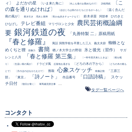
〔こ
ィ〕
よだかの星
〔いま来た角に〕
〔向ふも春のお勤めなので〕
詩稿用紙
の森を通りぬければ〕
〔温く含んだ
〔ほほじろは鼓のかたちにひるがへるし〕
南の風が〕
鈴木卓苗
ひのきと
阿部孝
夜水引き
渇水と座禅
〔乾かぬ赤きチョークもて〕
農民芸術概論綱
テレビ番組
ひなげし
マリヴロンと少女
銀河鉄道の夜
要
「丸善特製 二」原稿用紙
『春と修羅』
蜘蛛とな
寓話 洞熊学校を卒業した三人
義太夫節
書簡
めくぢと狸
氷と後光（習作）
楢ノ木大学士の野宿
サガ
想像力
「春と修羅 第三集」
レンと八月
〔一昨年四月来たときは〕
〔根を截
〔どろの木の下から〕
ドラビダ風
り〕
〔生温い南の風が〕
丘陵地を過ぎる
〔どろの木の根も
心象スケッチ
推敲
「三原三
とで〕
〔月のほのほをかたむけて〕
映像記憶
「詩ノート」
「口語詩稿」
スケッ
部」
「東京」
作品番号
チ日付
...
〔朝日が青く〕
軍馬補充部主事
タグ一覧ページへ
コンタクト