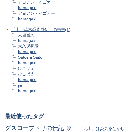
アヨアン・イゴカー
hamagaki
アヨアン・イゴカー
hamagaki
「山川草木悉皆成仏」の由来(1)
大垣国久
hamagaki
大久保邦彦
hamagaki
Satoshi Saito
hamagaki
ひこばえ
ひこばえ
hamagaki
jie
hamagaki
最近使ったタグ
グスコーブドリの伝記
映画
〔北上川は熒気をながし