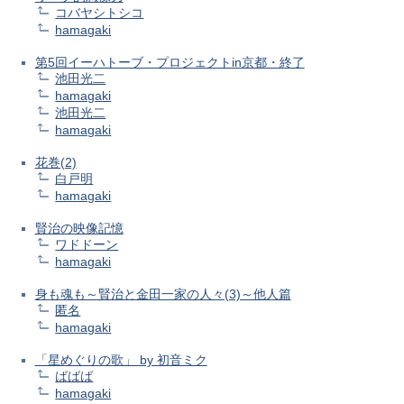
コバヤシトシコ
hamagaki
第5回イーハトーブ・プロジェクトin京都・終了
池田光二
hamagaki
池田光二
hamagaki
花巻(2)
白戸明
hamagaki
賢治の映像記憶
ワドドーン
hamagaki
身も魂も～賢治と金田一家の人々(3)～他人篇
匿名
hamagaki
「星めぐりの歌」 by 初音ミク
ばばば
hamagaki