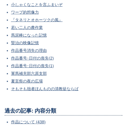
小しゃくなことを言ふまいぞ
ワープ的想像力
『タネリとオホーツクの風』
若い二人の農作業
馬泥棒になった記憶
賢治の映像記憶
作品番号消失の理由
作品番号･日付の喪失(2)
作品番号･日付の喪失(1)
軍馬補充部六原支部
夏至祭の夜の広場
そもそも拙者ほんものの清教徒ならば
過去の記事: 内容分類
作品について (438)