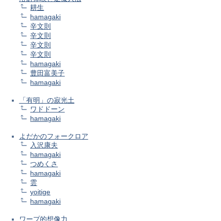
耕生
hamagaki
辛文則
辛文則
辛文則
辛文則
hamagaki
豊田富美子
hamagaki
「有明」の寂光土
ワドドーン
hamagaki
よだかのフォークロア
入沢康夫
hamagaki
つめくさ
hamagaki
雲
yoitige
hamagaki
ワープ的想像力