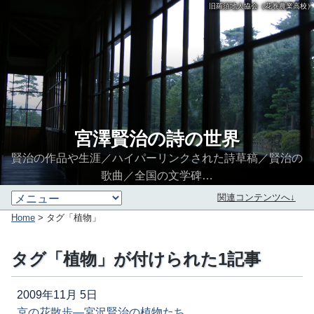
旧羅須地人協会（花巻農業高校）
宮澤賢治の詩の世界
賢治の作品や生涯／ハイパーリンクされた詩草稿／賢治の
歌曲／全国の文学碑…
関連コンテンツへ↓
Home
> タグ「植物」
タグ「植物」が付けられた1記事
2009年11月 5日
京の花散歩―宮沢賢治の植物たち