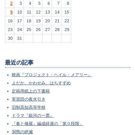
2
3
4
5
6
7
8
9
10
11
12
13
14
15
16
17
18
19
20
21
22
23
24
25
26
27
28
29
30
31
最近の記事
映画『プロジェクト・ヘイル・メアリー』
よだか、かわせみ、はちすずめ
定稿用紙上の下書稿
実習田の夜水引き
旧制高知高等学校
ドラマ『銀河の一票』
『春と修羅』編成経過の「第０段階」
洞熊の絶滅