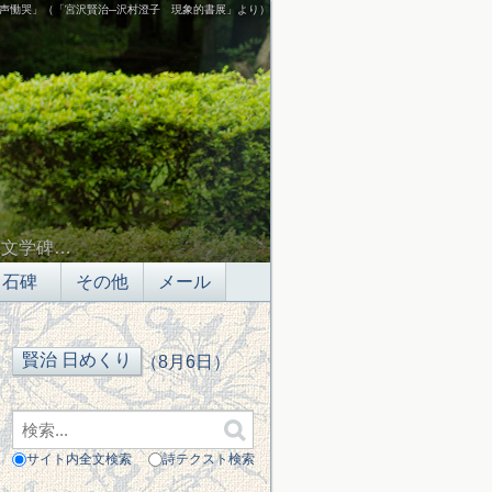
声慟哭」（「宮沢賢治─沢村澄子 現象的書展」より）
の文学碑…
石碑
その他
メール
（8月6日）
サイト内全文検索
詩テクスト検索