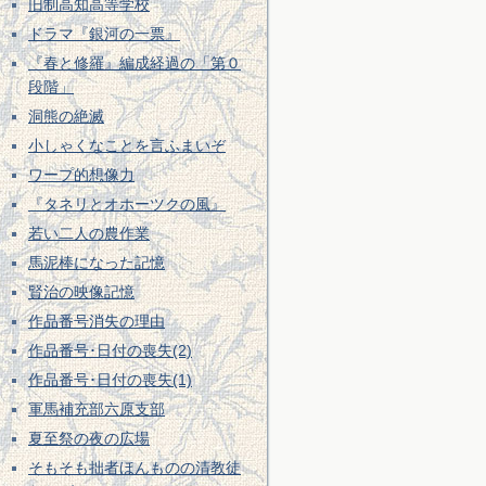
旧制高知高等学校
ドラマ『銀河の一票』
『春と修羅』編成経過の「第０
段階」
洞熊の絶滅
小しゃくなことを言ふまいぞ
ワープ的想像力
『タネリとオホーツクの風』
若い二人の農作業
馬泥棒になった記憶
賢治の映像記憶
作品番号消失の理由
作品番号･日付の喪失(2)
作品番号･日付の喪失(1)
軍馬補充部六原支部
夏至祭の夜の広場
そもそも拙者ほんものの清教徒