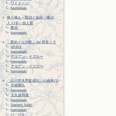
ワドドーン
hamagaki
身も魂も～賢治と金田一家の
人々(3)～他人篇
匿名
hamagaki
「星めぐりの歌」 by 初音ミク
ばばば
hamagaki
アヨアン・イゴカー
hamagaki
アヨアン・イゴカー
hamagaki
「山川草木悉皆成仏」の由来(1)
大垣国久
hamagaki
大久保邦彦
hamagaki
Satoshi Saito
hamagaki
ひこばえ