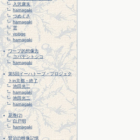
入沢康夫
hamagaki
つめくさ
hamagaki
雲
yoitige
hamagaki
ワープ的想像力
コバヤシトシコ
hamagaki
第5回イーハトーブ・プロジェク
トin京都・終了
池田光二
hamagaki
池田光二
hamagaki
花巻(2)
白戸明
hamagaki
賢治の映像記憶