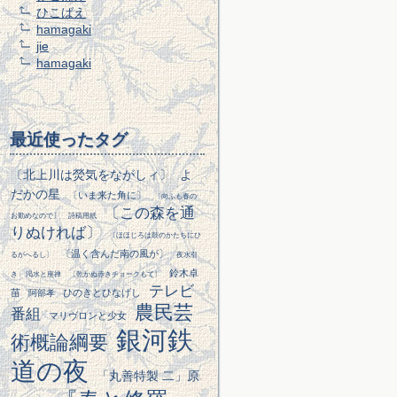
ひこばえ
hamagaki
jie
hamagaki
最近使ったタグ
〔北上川は熒気をながしィ〕
よ
だかの星
〔いま来た角に〕
〔向ふも春の
〔この森を通
お勤めなので〕
詩稿用紙
りぬければ〕
〔ほほじろは鼓のかたちにひ
〔温く含んだ南の風が〕
るがへるし〕
夜水引
鈴木卓
き
渇水と座禅
〔乾かぬ赤きチョークもて〕
テレビ
苗
ひのきとひなげし
阿部孝
農民芸
番組
マリヴロンと少女
銀河鉄
術概論綱要
道の夜
「丸善特製 二」原