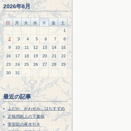
2026年8月
日
月
火
水
木
金
土
1
2
3
4
5
6
7
8
9
10
11
12
13
14
15
16
17
18
19
20
21
22
23
24
25
26
27
28
29
30
31
最近の記事
よだか、かわせみ、はちすずめ
定稿用紙上の下書稿
実習田の夜水引き