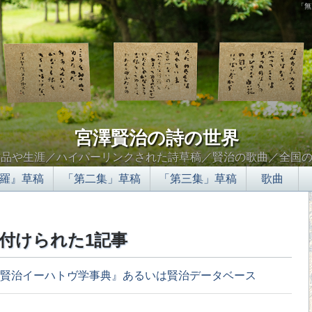
「無
宮澤賢治の詩の世界
作品や生涯／ハイパーリンクされた詩草稿／賢治の歌曲／全国
羅』草稿
「第二集」草稿
「第三集」草稿
歌曲
付けられた1記事
賢治イーハトヴ学事典』あるいは賢治データベース