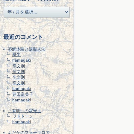
最近のコメント
溶解体験と逆擬人法
耕生
hamagaki
辛文則
辛文則
辛文則
辛文則
hamagaki
豊田富美子
hamagaki
「有明」の寂光土
ワドドーン
hamagaki
よだかのフォークロア