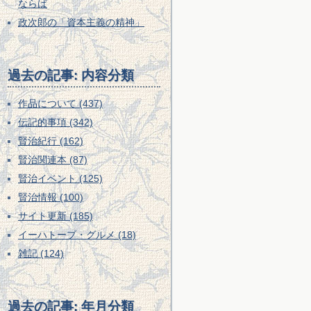
ならば
政次郎の「資本主義の精神」
過去の記事: 内容分類
作品について (437)
伝記的事項 (342)
賢治紀行 (162)
賢治関連本 (87)
賢治イベント (125)
賢治情報 (100)
サイト更新 (185)
イーハトーブ・グルメ (18)
雑記 (124)
過去の記事: 年月分類