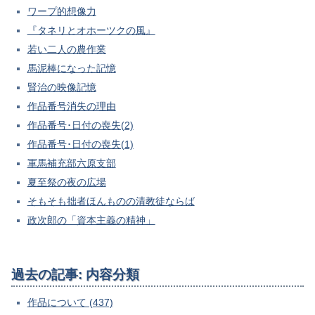
ワープ的想像力
『タネリとオホーツクの風』
若い二人の農作業
馬泥棒になった記憶
賢治の映像記憶
作品番号消失の理由
作品番号･日付の喪失(2)
作品番号･日付の喪失(1)
軍馬補充部六原支部
夏至祭の夜の広場
そもそも拙者ほんものの清教徒ならば
政次郎の「資本主義の精神」
過去の記事: 内容分類
作品について (437)