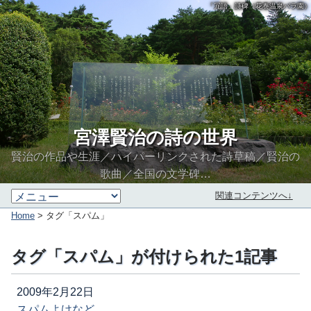
「冗語」詩碑（花巻温泉バラ園）
宮澤賢治の詩の世界
賢治の作品や生涯／ハイパーリンクされた詩草稿／賢治の
歌曲／全国の文学碑…
関連コンテンツへ↓
Home
> タグ「スパム」
タグ「スパム」が付けられた1記事
2009年2月22日
スパムよけなど