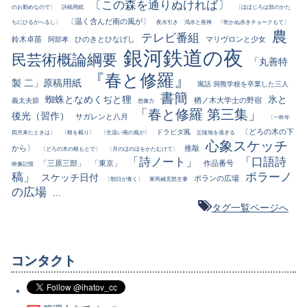
〔この森を通りぬければ〕
のお勤めなので〕
詩稿用紙
〔ほほじろは鼓のかた
〔温く含んだ南の風が〕
ちにひるがへるし〕
夜水引き
渇水と座禅
〔乾かぬ赤きチョークもて〕
農
テレビ番組
鈴木卓苗
ひのきとひなげし
マリヴロンと少女
阿部孝
銀河鉄道の夜
民芸術概論綱要
「丸善特
『春と修羅』
製 二」原稿用紙
寓話 洞熊学校を卒業した三人
書簡
蜘蛛となめくぢと狸
氷と
楢ノ木大学士の野宿
義太夫節
想像力
「春と修羅 第三集」
後光（習作）
サガレンと八月
〔一昨年
〔どろの木の下
ドラビダ風
四月来たときは〕
〔根を截り〕
〔生温い南の風が〕
丘陵地を過ぎる
心象スケッチ
から〕
推敲
〔どろの木の根もとで〕
〔月のほのほをかたむけて〕
「詩ノート」
「口語詩
「三原三部」
「東京」
作品番号
映像記憶
稿」
ポラーノ
スケッチ日付
ポランの広場
〔朝日が青く〕
軍馬補充部主事
の広場
...
タグ一覧ページへ
コンタクト