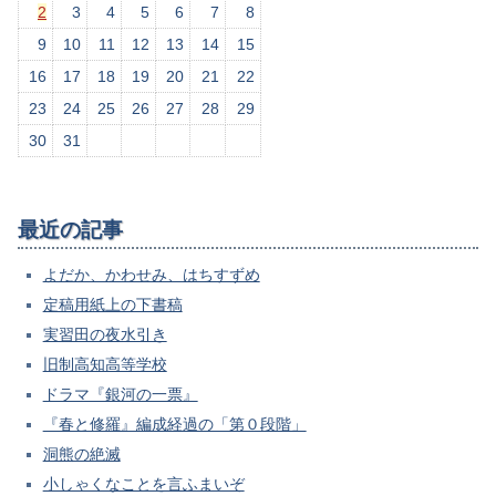
2
3
4
5
6
7
8
9
10
11
12
13
14
15
16
17
18
19
20
21
22
23
24
25
26
27
28
29
30
31
最近の記事
よだか、かわせみ、はちすずめ
定稿用紙上の下書稿
実習田の夜水引き
旧制高知高等学校
ドラマ『銀河の一票』
『春と修羅』編成経過の「第０段階」
洞熊の絶滅
小しゃくなことを言ふまいぞ