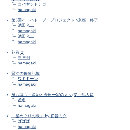
コバヤシトシコ
hamagaki
第5回イーハトーブ・プロジェクトin京都・終了
池田光二
hamagaki
池田光二
hamagaki
花巻(2)
白戸明
hamagaki
賢治の映像記憶
ワドドーン
hamagaki
身も魂も～賢治と金田一家の人々(3)～他人篇
匿名
hamagaki
「星めぐりの歌」 by 初音ミク
ばばば
hamagaki