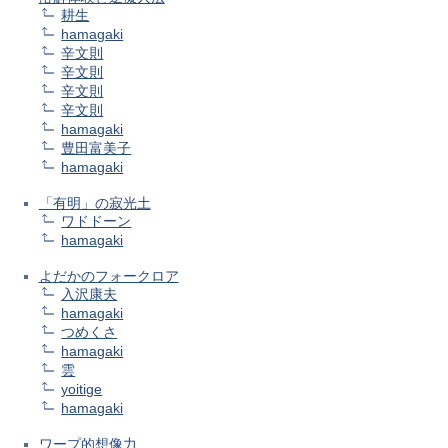
耕生
hamagaki
辛文則
辛文則
辛文則
辛文則
hamagaki
豊田富美子
hamagaki
「有明」の寂光土
ワドドーン
hamagaki
よだかのフォークロア
入沢康夫
hamagaki
つめくさ
hamagaki
雲
yoitige
hamagaki
ワープ的想像力