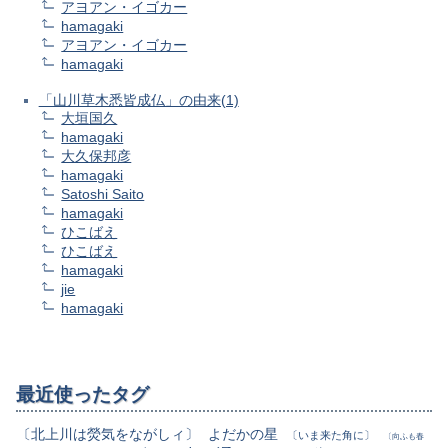
アヨアン・イゴカー
hamagaki
アヨアン・イゴカー
hamagaki
「山川草木悉皆成仏」の由来(1)
大垣国久
hamagaki
大久保邦彦
hamagaki
Satoshi Saito
hamagaki
ひこばえ
ひこばえ
hamagaki
jie
hamagaki
最近使ったタグ
〔北上川は熒気をながしィ〕
よだかの星
〔いま来た角に〕
〔向ふも春