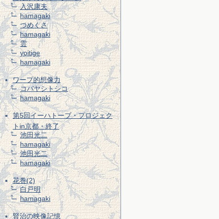
入沢康夫
hamagaki
つめくさ
hamagaki
雲
yoitige
hamagaki
ワープ的想像力
コバヤシトシコ
hamagaki
第5回イーハトーブ・プロジェク
トin京都・終了
池田光二
hamagaki
池田光二
hamagaki
花巻(2)
白戸明
hamagaki
賢治の映像記憶