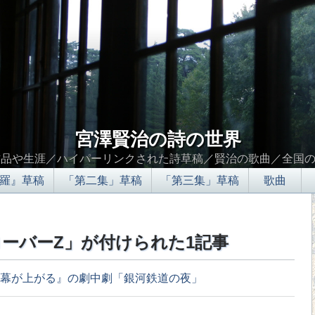
宮澤賢治の詩の世界
作品や生涯／ハイパーリンクされた詩草稿／賢治の歌曲／全国
羅』草稿
「第二集」草稿
「第三集」草稿
歌曲
」
ーバーZ」が付けられた1記事
幕が上がる』の劇中劇「銀河鉄道の夜」