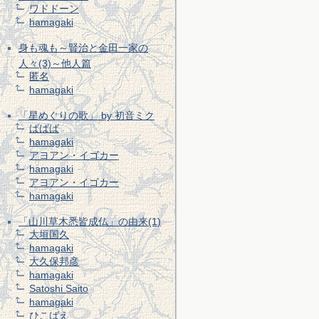
ワドドーン
hamagaki
身も魂も～賢治と金田一家の
人々(3)～他人篇
匿名
hamagaki
「星めぐりの歌」 by 初音ミク
ばばば
hamagaki
アヨアン・イゴカー
hamagaki
アヨアン・イゴカー
hamagaki
「山川草木悉皆成仏」の由来(1)
大垣国久
hamagaki
大久保邦彦
hamagaki
Satoshi Saito
hamagaki
ひこばえ