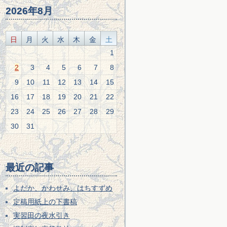
2026年8月
日
月
火
水
木
金
土
1
2
3
4
5
6
7
8
9
10
11
12
13
14
15
16
17
18
19
20
21
22
23
24
25
26
27
28
29
30
31
最近の記事
よだか、かわせみ、はちすずめ
定稿用紙上の下書稿
実習田の夜水引き