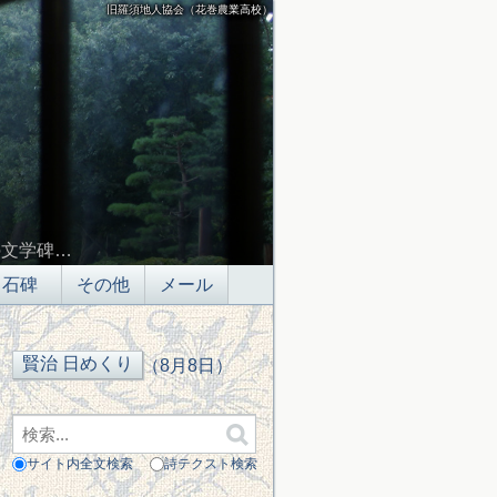
旧羅須地人協会（花巻農業高校）
の文学碑…
石碑
その他
メール
（8月8日）
サイト内全文検索
詩テクスト検索