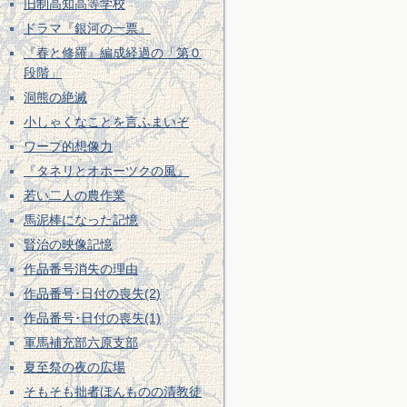
旧制高知高等学校
ドラマ『銀河の一票』
『春と修羅』編成経過の「第０
段階」
洞熊の絶滅
小しゃくなことを言ふまいぞ
ワープ的想像力
『タネリとオホーツクの風』
若い二人の農作業
馬泥棒になった記憶
賢治の映像記憶
作品番号消失の理由
作品番号･日付の喪失(2)
作品番号･日付の喪失(1)
軍馬補充部六原支部
夏至祭の夜の広場
そもそも拙者ほんものの清教徒