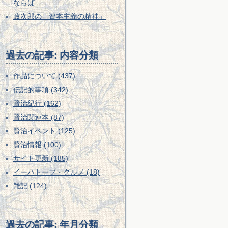
ならば
政次郎の「資本主義の精神」
過去の記事: 内容分類
作品について (437)
伝記的事項 (342)
賢治紀行 (162)
賢治関連本 (87)
賢治イベント (125)
賢治情報 (100)
サイト更新 (185)
イーハトーブ・グルメ (18)
雑記 (124)
過去の記事: 年月分類