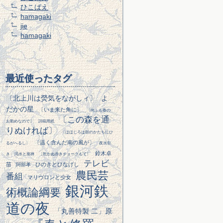
ひこばえ
hamagaki
jie
hamagaki
最近使ったタグ
〔北上川は熒気をながしィ〕
よ
だかの星
〔いま来た角に〕
〔向ふも春の
〔この森を通
お勤めなので〕
詩稿用紙
りぬければ〕
〔ほほじろは鼓のかたちにひ
〔温く含んだ南の風が〕
るがへるし〕
夜水引
鈴木卓
き
渇水と座禅
〔乾かぬ赤きチョークもて〕
テレビ
苗
ひのきとひなげし
阿部孝
農民芸
番組
マリヴロンと少女
銀河鉄
術概論綱要
道の夜
「丸善特製 二」原