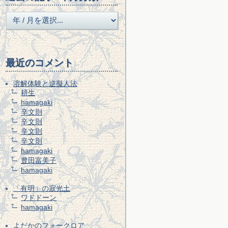
最近のコメント
溶解体験と逆擬人法
耕生
hamagaki
辛文則
辛文則
辛文則
辛文則
hamagaki
豊田富美子
hamagaki
「有明」の寂光土
ワドドーン
hamagaki
よだかのフォークロア