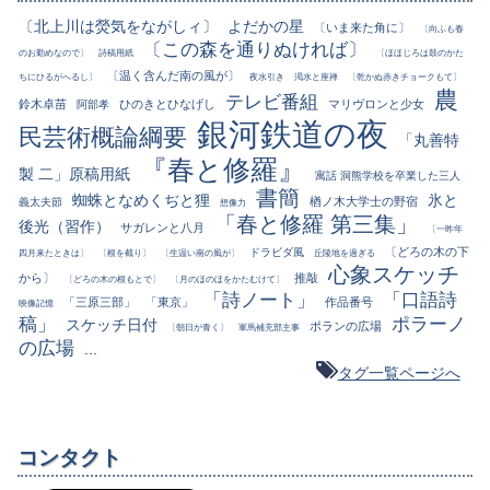
〔北上川は熒気をながしィ〕
よだかの星
〔いま来た角に〕
〔向ふも春
〔この森を通りぬければ〕
のお勤めなので〕
詩稿用紙
〔ほほじろは鼓のかた
〔温く含んだ南の風が〕
ちにひるがへるし〕
夜水引き
渇水と座禅
〔乾かぬ赤きチョークもて〕
農
テレビ番組
鈴木卓苗
ひのきとひなげし
マリヴロンと少女
阿部孝
銀河鉄道の夜
民芸術概論綱要
「丸善特
『春と修羅』
製 二」原稿用紙
寓話 洞熊学校を卒業した三人
書簡
蜘蛛となめくぢと狸
氷と
楢ノ木大学士の野宿
義太夫節
想像力
「春と修羅 第三集」
後光（習作）
サガレンと八月
〔一昨年
〔どろの木の下
ドラビダ風
四月来たときは〕
〔根を截り〕
〔生温い南の風が〕
丘陵地を過ぎる
心象スケッチ
から〕
推敲
〔どろの木の根もとで〕
〔月のほのほをかたむけて〕
「詩ノート」
「口語詩
「三原三部」
「東京」
作品番号
映像記憶
稿」
ポラーノ
スケッチ日付
ポランの広場
〔朝日が青く〕
軍馬補充部主事
の広場
...
タグ一覧ページへ
コンタクト