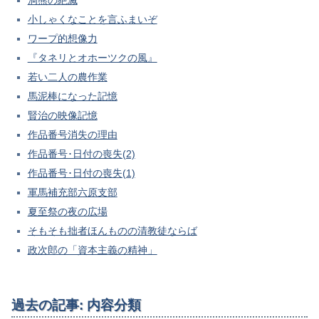
小しゃくなことを言ふまいぞ
ワープ的想像力
『タネリとオホーツクの風』
若い二人の農作業
馬泥棒になった記憶
賢治の映像記憶
作品番号消失の理由
作品番号･日付の喪失(2)
作品番号･日付の喪失(1)
軍馬補充部六原支部
夏至祭の夜の広場
そもそも拙者ほんものの清教徒ならば
政次郎の「資本主義の精神」
過去の記事: 内容分類