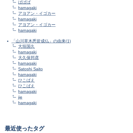
ばばば
hamagaki
アヨアン・イゴカー
hamagaki
アヨアン・イゴカー
hamagaki
「山川草木悉皆成仏」の由来(1)
大垣国久
hamagaki
大久保邦彦
hamagaki
Satoshi Saito
hamagaki
ひこばえ
ひこばえ
hamagaki
jie
hamagaki
最近使ったタグ