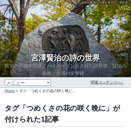
「原体剣舞連」詩碑（奥州市江刺田原）
宮澤賢治の詩の世界
賢治の作品や生涯／ハイパーリンクされた詩草稿／賢治の
歌曲／全国の文学碑…
関連コンテンツへ↓
Home
> タグ「つめくさの花の咲く晩に」
タグ「つめくさの花の咲く晩に」が
付けられた1記事