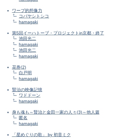
ワープ的想像力
コバヤシトシコ
hamagaki
第5回イーハトーブ・プロジェクトin京都・終了
池田光二
hamagaki
池田光二
hamagaki
花巻(2)
白戸明
hamagaki
賢治の映像記憶
ワドドーン
hamagaki
身も魂も～賢治と金田一家の人々(3)～他人篇
匿名
hamagaki
「星めぐりの歌」 by 初音ミク