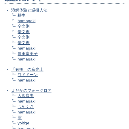
溶解体験と逆擬人法
耕生
hamagaki
辛文則
辛文則
辛文則
辛文則
hamagaki
豊田富美子
hamagaki
「有明」の寂光土
ワドドーン
hamagaki
よだかのフォークロア
入沢康夫
hamagaki
つめくさ
hamagaki
雲
yoitige
hamagaki