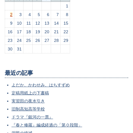
1
2
3
4
5
6
7
8
9
10
11
12
13
14
15
16
17
18
19
20
21
22
23
24
25
26
27
28
29
30
31
最近の記事
よだか、かわせみ、はちすずめ
定稿用紙上の下書稿
実習田の夜水引き
旧制高知高等学校
ドラマ『銀河の一票』
『春と修羅』編成経過の「第０段階」
洞熊の絶滅