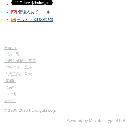
管理人あてメール
当サイトをRSS登録
Home
全詩一覧
『春と修羅』草稿
「第二集」草稿
「第三集」草稿
歌曲
石碑
その他
メール
© 1999-2026 hamagaki seiji.
Powered by
Movable Type
9.0.9