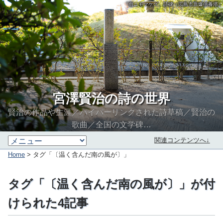
「雨ニモマケズ」詩碑（広島市原爆供養塔）
宮澤賢治の詩の世界
賢治の作品や生涯／ハイパーリンクされた詩草稿／賢治の
歌曲／全国の文学碑…
関連コンテンツへ↓
Home
> タグ「〔温く含んだ南の風が〕」
タグ「〔温く含んだ南の風が〕」が付
けられた4記事