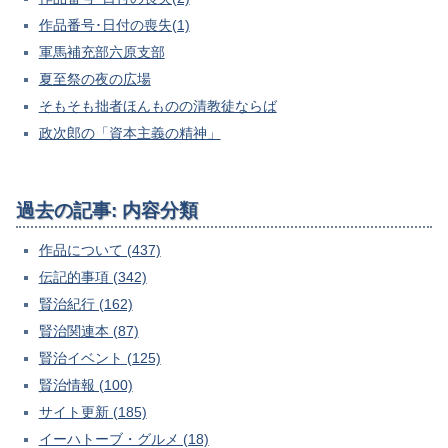
作品番号･日付の喪失(1)
軍馬補充部六原支部
夏至祭の夜の広場
そもそも拙者ほんものの清教徒ならば
政次郎の「資本主義の精神」
過去の記事: 内容分類
作品について (437)
伝記的事項 (342)
賢治紀行 (162)
賢治関連本 (87)
賢治イベント (125)
賢治情報 (100)
サイト更新 (185)
イーハトーブ・グルメ (18)