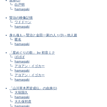
花巻(2)
白戸明
hamagaki
賢治の映像記憶
ワドドーン
hamagaki
身も魂も～賢治と金田一家の人々(3)～他人篇
匿名
hamagaki
「星めぐりの歌」 by 初音ミク
ばばば
hamagaki
アヨアン・イゴカー
hamagaki
アヨアン・イゴカー
hamagaki
「山川草木悉皆成仏」の由来(1)
大垣国久
hamagaki
大久保邦彦
hamagaki