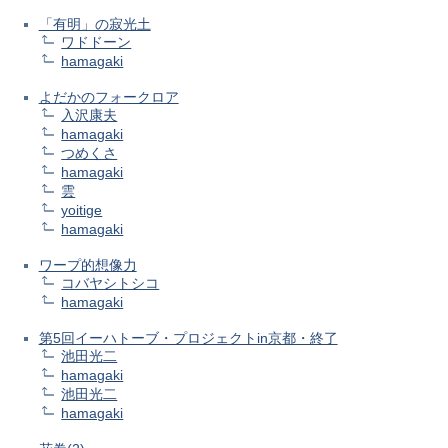
「有明」の寂光土
ワドドーン
hamagaki
よだかのフォークロア
入沢康夫
hamagaki
つめくさ
hamagaki
雲
yoitige
hamagaki
ワープ的想像力
コバヤシトシコ
hamagaki
第5回イーハトーブ・プロジェクトin京都・終了
池田光二
hamagaki
池田光二
hamagaki