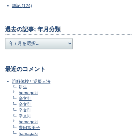
雑記 (124)
過去の記事: 年月分類
最近のコメント
溶解体験と逆擬人法
耕生
hamagaki
辛文則
辛文則
辛文則
辛文則
hamagaki
豊田富美子
hamagaki