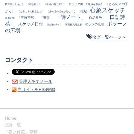
〔どろの木の下
ドラビダ風
四月来たときは〕
〔根を截り〕
〔生温い南の風が〕
丘陵地を過ぎる
心象スケッチ
から〕
推敲
〔どろの木の根もとで〕
〔月のほのほをかたむけて〕
「詩ノート」
「口語詩
「三原三部」
「東京」
作品番号
映像記憶
稿」
ポラーノ
スケッチ日付
ポランの広場
〔朝日が青く〕
軍馬補充部主事
の広場
...
タグ一覧ページへ
コンタクト
管理人あてメール
当サイトをRSS登録
Home
全詩一覧
『春と修羅』草稿