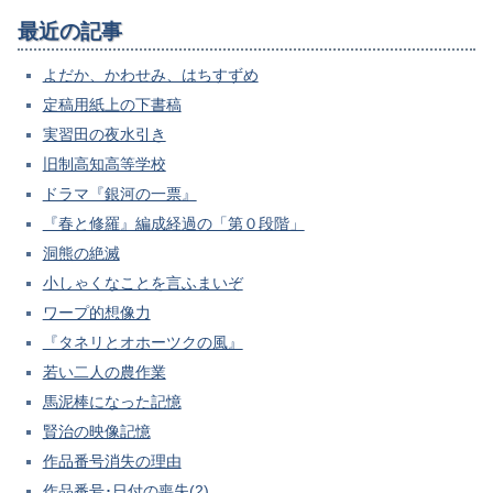
最近の記事
よだか、かわせみ、はちすずめ
定稿用紙上の下書稿
実習田の夜水引き
旧制高知高等学校
ドラマ『銀河の一票』
『春と修羅』編成経過の「第０段階」
洞熊の絶滅
小しゃくなことを言ふまいぞ
ワープ的想像力
『タネリとオホーツクの風』
若い二人の農作業
馬泥棒になった記憶
賢治の映像記憶
作品番号消失の理由
作品番号･日付の喪失(2)