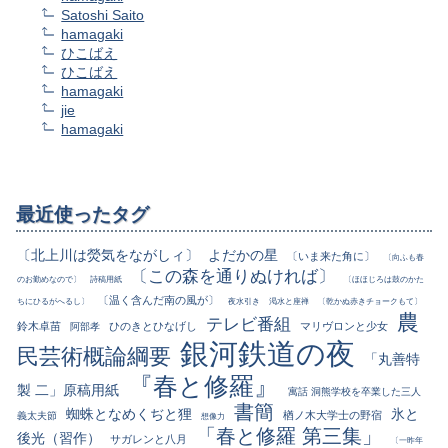
Satoshi Saito
hamagaki
ひこばえ
ひこばえ
hamagaki
jie
hamagaki
最近使ったタグ
〔北上川は熒気をながしィ〕
よだかの星
〔いま来た角に〕
〔向ふも春
〔この森を通りぬければ〕
のお勤めなので〕
詩稿用紙
〔ほほじろは鼓のかた
〔温く含んだ南の風が〕
ちにひるがへるし〕
夜水引き
渇水と座禅
〔乾かぬ赤きチョークもて〕
農
テレビ番組
鈴木卓苗
ひのきとひなげし
マリヴロンと少女
阿部孝
銀河鉄道の夜
民芸術概論綱要
「丸善特
『春と修羅』
製 二」原稿用紙
寓話 洞熊学校を卒業した三人
書簡
蜘蛛となめくぢと狸
氷と
楢ノ木大学士の野宿
義太夫節
想像力
「春と修羅 第三集」
後光（習作）
サガレンと八月
〔一昨年