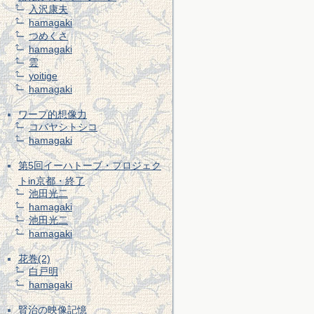
入沢康夫
hamagaki
つめくさ
hamagaki
雲
yoitige
hamagaki
ワープ的想像力
コバヤシトシコ
hamagaki
第5回イーハトーブ・プロジェク
トin京都・終了
池田光二
hamagaki
池田光二
hamagaki
花巻(2)
白戸明
hamagaki
賢治の映像記憶