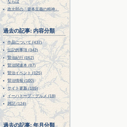
ならば
政次郎の「資本主義の精神」
過去の記事: 内容分類
作品について (437)
伝記的事項 (342)
賢治紀行 (162)
賢治関連本 (87)
賢治イベント (125)
賢治情報 (100)
サイト更新 (185)
イーハトーブ・グルメ (18)
雑記 (124)
過去の記事: 年月分類