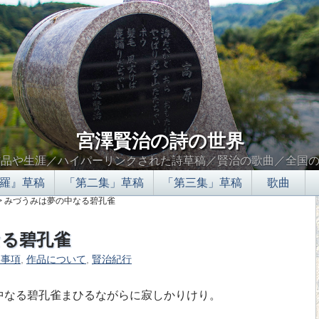
宮澤賢治の詩の世界
作品や生涯／ハイパーリンクされた詩草稿／賢治の歌曲／全国
羅』草稿
「第二集」草稿
「第三集」草稿
歌曲
> みづうみは夢の中なる碧孔雀
なる碧孔雀
的事項
,
作品について
,
賢治紀行
∮∬
の中なる碧孔雀まひるながらに寂しかりけり。