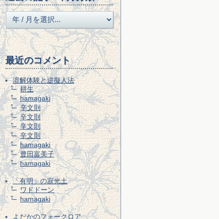
最近のコメント
溶解体験と逆擬人法
耕生
hamagaki
辛文則
辛文則
辛文則
辛文則
hamagaki
豊田富美子
hamagaki
「有明」の寂光土
ワドドーン
hamagaki
よだかのフォークロア