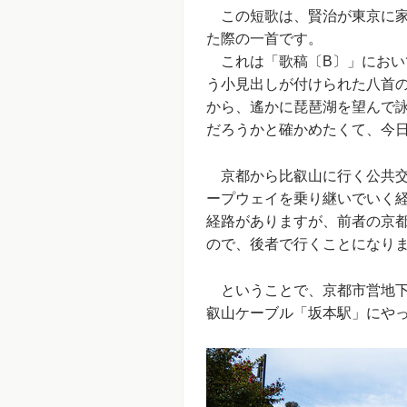
この短歌は、賢治が東京に家出
た際の一首です。
これは「歌稿〔B〕」におい
う小見出しが付けられた八首
から、遙かに琵琶湖を望んで
だろうかと確かめたくて、今
京都から比叡山に行く公共交
ープウェイを乗り継いでいく
経路がありますが、前者の京
ので、後者で行くことになり
ということで、京都市営地下
叡山ケーブル「坂本駅」にや