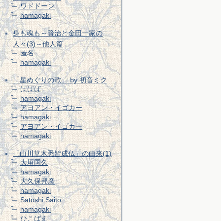
ワドドーン
hamagaki
身も魂も～賢治と金田一家の
人々(3)～他人篇
匿名
hamagaki
「星めぐりの歌」 by 初音ミク
ばばば
hamagaki
アヨアン・イゴカー
hamagaki
アヨアン・イゴカー
hamagaki
「山川草木悉皆成仏」の由来(1)
大垣国久
hamagaki
大久保邦彦
hamagaki
Satoshi Saito
hamagaki
ひこばえ