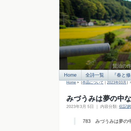
賢治の
Home
全詩一覧
『春と修
Home
>［
作品について
｜
2023年03月
］
みづうみは夢の中
2023年3月 5日
｜
内容分類:
伝記
783 みづうみは夢