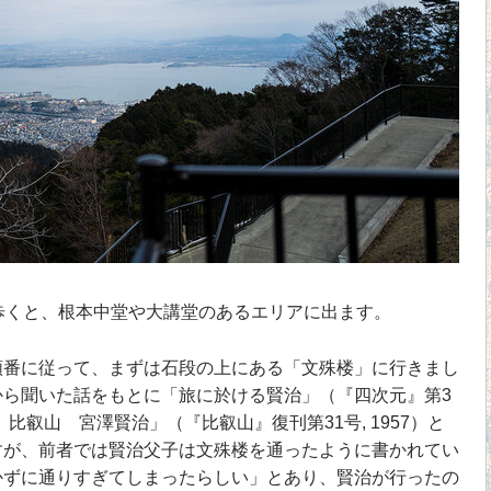
歩くと、根本中堂や大講堂のあるエリアに出ます。
番に従って、まずは石段の上にある「文殊楼」に行きまし
から聞いた話をもとに「旅に於ける賢治」（『四次元』第3
師 比叡山 宮澤賢治」（『比叡山』復刊第31号, 1957）と
すが、前者では賢治父子は文殊楼を通ったように書かれてい
かずに通りすぎてしまったらしい」とあり、賢治が行ったの