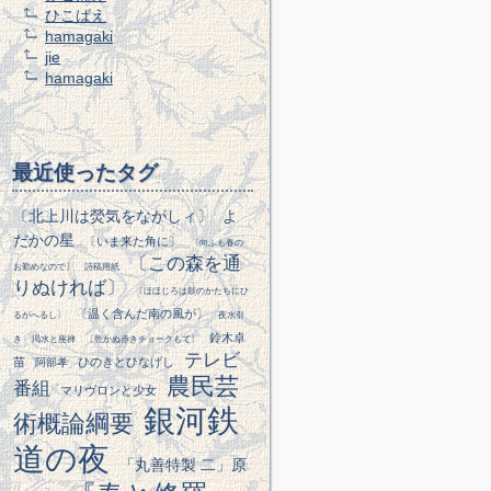
ひこばえ
hamagaki
jie
hamagaki
最近使ったタグ
〔北上川は熒気をながしィ〕
よ
だかの星
〔いま来た角に〕
〔向ふも春の
〔この森を通
お勤めなので〕
詩稿用紙
りぬければ〕
〔ほほじろは鼓のかたちにひ
〔温く含んだ南の風が〕
るがへるし〕
夜水引
鈴木卓
き
渇水と座禅
〔乾かぬ赤きチョークもて〕
テレビ
苗
ひのきとひなげし
阿部孝
農民芸
番組
マリヴロンと少女
銀河鉄
術概論綱要
道の夜
「丸善特製 二」原