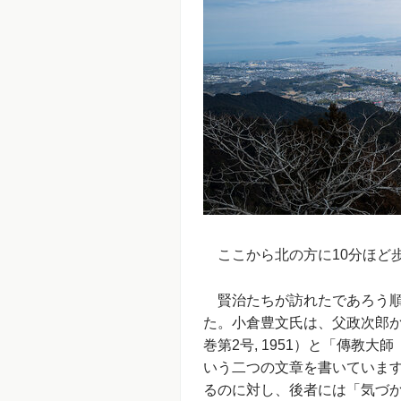
ここから北の方に10分ほど
賢治たちが訪れたであろう順
た。小倉豊文氏は、父政次郎
巻第2号, 1951）と「傳教大
いう二つの文章を書いていま
るのに対し、後者には「気づ