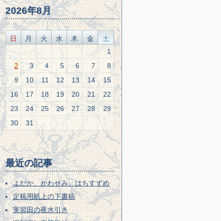
2026年8月
日
月
火
水
木
金
土
1
2
3
4
5
6
7
8
9
10
11
12
13
14
15
16
17
18
19
20
21
22
23
24
25
26
27
28
29
30
31
最近の記事
よだか、かわせみ、はちすずめ
定稿用紙上の下書稿
実習田の夜水引き