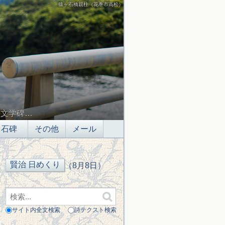
猿ヶ石橋親柱（花巻市高松）
の文学碑…
石碑
その他
メール
（8月8日）
サイト内全文検索
詩テクスト検索