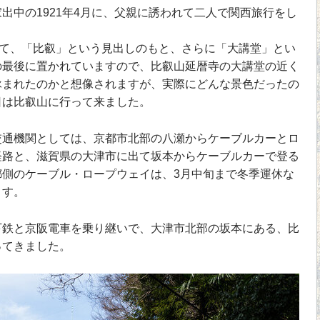
中の1921年4月に、父親に誘われて二人で関西旅行をし
て、「比叡」という見出しのもと、さらに「大講堂」とい
の最後に置かれていますので、比叡山延暦寺の大講堂の近く
詠まれたのかと想像されますが、実際にどんな景色だったの
日は比叡山に行って来ました。
通機関としては、京都市北部の八瀬からケーブルカーとロ
経路と、滋賀県の大津市に出て坂本からケーブルカーで登る
都側のケーブル・ロープウェイは、3月中旬まで冬季運休な
ます。
鉄と京阪電車を乗り継いで、大津市北部の坂本にある、比
ってきました。