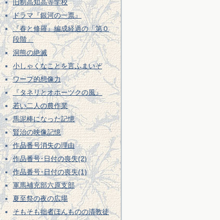
旧制高知高等学校
ドラマ『銀河の一票』
『春と修羅』編成経過の「第０
段階」
洞熊の絶滅
小しゃくなことを言ふまいぞ
ワープ的想像力
『タネリとオホーツクの風』
若い二人の農作業
馬泥棒になった記憶
賢治の映像記憶
作品番号消失の理由
作品番号･日付の喪失(2)
作品番号･日付の喪失(1)
軍馬補充部六原支部
夏至祭の夜の広場
そもそも拙者ほんものの清教徒