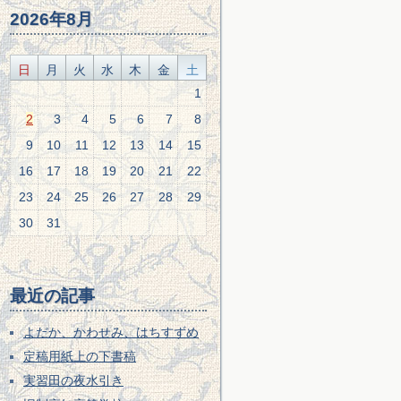
2026年8月
日
月
火
水
木
金
土
1
2
3
4
5
6
7
8
9
10
11
12
13
14
15
16
17
18
19
20
21
22
23
24
25
26
27
28
29
30
31
最近の記事
よだか、かわせみ、はちすずめ
定稿用紙上の下書稿
実習田の夜水引き