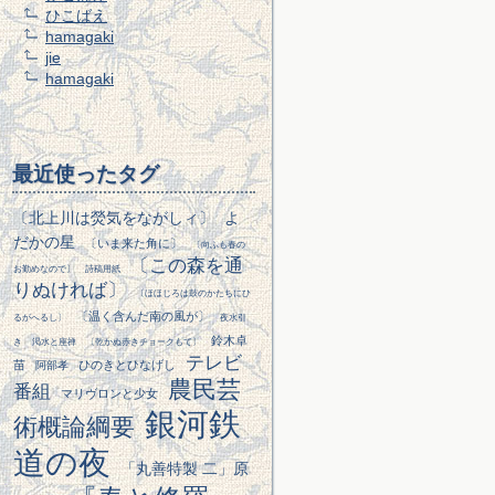
ひこばえ
hamagaki
jie
hamagaki
最近使ったタグ
〔北上川は熒気をながしィ〕
よ
だかの星
〔いま来た角に〕
〔向ふも春の
〔この森を通
お勤めなので〕
詩稿用紙
りぬければ〕
〔ほほじろは鼓のかたちにひ
〔温く含んだ南の風が〕
るがへるし〕
夜水引
鈴木卓
き
渇水と座禅
〔乾かぬ赤きチョークもて〕
テレビ
苗
ひのきとひなげし
阿部孝
農民芸
番組
マリヴロンと少女
銀河鉄
術概論綱要
道の夜
「丸善特製 二」原