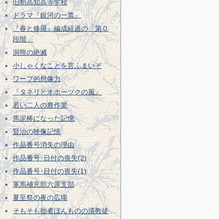
旧制高知高等学校
ドラマ『銀河の一票』
『春と修羅』編成経過の「第０
段階」
洞熊の絶滅
小しゃくなことを言ふまいぞ
ワープ的想像力
『タネリとオホーツクの風』
若い二人の農作業
馬泥棒になった記憶
賢治の映像記憶
作品番号消失の理由
作品番号･日付の喪失(2)
作品番号･日付の喪失(1)
軍馬補充部六原支部
夏至祭の夜の広場
そもそも拙者ほんものの清教徒