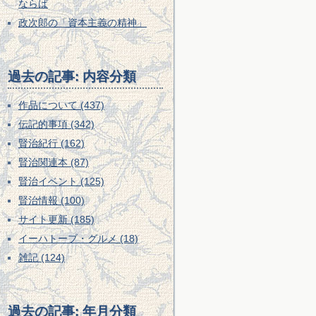
ならば
政次郎の「資本主義の精神」
過去の記事: 内容分類
作品について (437)
伝記的事項 (342)
賢治紀行 (162)
賢治関連本 (87)
賢治イベント (125)
賢治情報 (100)
サイト更新 (185)
イーハトーブ・グルメ (18)
雑記 (124)
過去の記事: 年月分類