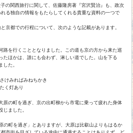
の父子の関西旅行に関して、佐藤隆房著『宮沢賢治』も、政次
われる独自の情報をもたらしてくれる貴重な資料の一つで
と京都での行程について、次のような記載があります。
）
路を行くこととなりました。この道も京の方から来た巡
ったほかは、誰にも会わず、淋しい道でした。山を下る
ました。
さけみればみねちかき
たく灯あり
原の町を過ぎ、京の出町柳から市電に乗って疲れた身体
投じました。
原の町を過ぎ」とありますが、大原は比叡山よりもはるか
京都市街を目ざしている途中に通過することはありえず、ど