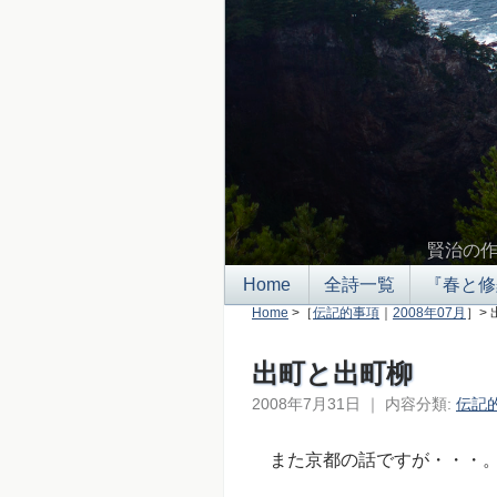
賢治の
Home
全詩一覧
『春と修
Home
>［
伝記的事項
｜
2008年07月
］>
出町と出町柳
2008年7月31日
｜
内容分類:
伝記
また京都の話ですが・・・