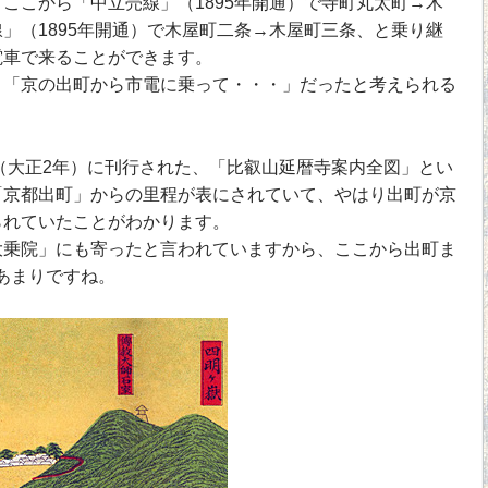
ここから「中立売線」（1895年開通）で寺町丸太町→木
」（1895年開通）で木屋町二条→木屋町三条、と乗り継
電車で来ることができます。
「京の出町から市電に乗って・・・」だったと考えられる
（大正2年）に刊行された、「比叡山延暦寺案内全図」とい
「京都出町」からの里程が表にされていて、やはり出町が京
られていたことがわかります。
乗院」にも寄ったと言われていますから、ここから出町ま
mあまりですね。