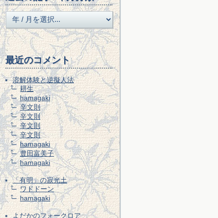
最近のコメント
溶解体験と逆擬人法
耕生
hamagaki
辛文則
辛文則
辛文則
辛文則
hamagaki
豊田富美子
hamagaki
「有明」の寂光土
ワドドーン
hamagaki
よだかのフォークロア