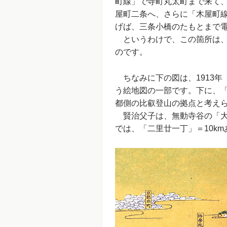
町線」で寺町丸太町まで来て、
屋町二条へ、さらに「木屋町線
げば、三条小橋のたもとまで
というわけで、この箇所は、
のです。
ちなみに下の図は、1913年
う絵地図の一部です。下に、
都側の比叡登山の拠点と考え
賢治父子は、無動寺谷の「大
では、「二里廿一丁」＝10k