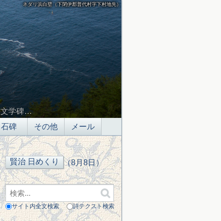
ネダリ浜白壁（下閉伊郡普代村字下村地先）
の文学碑…
石碑
その他
メール
（8月8日）
サイト内全文検索
詩テクスト検索