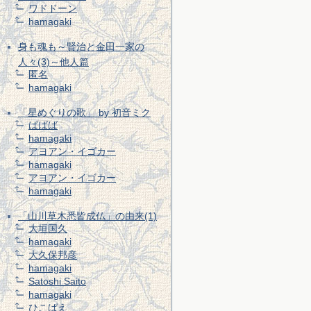
ワドドーン
hamagaki
身も魂も～賢治と金田一家の
人々(3)～他人篇
匿名
hamagaki
「星めぐりの歌」 by 初音ミク
ばばば
hamagaki
アヨアン・イゴカー
hamagaki
アヨアン・イゴカー
hamagaki
「山川草木悉皆成仏」の由来(1)
大垣国久
hamagaki
大久保邦彦
hamagaki
Satoshi Saito
hamagaki
ひこばえ