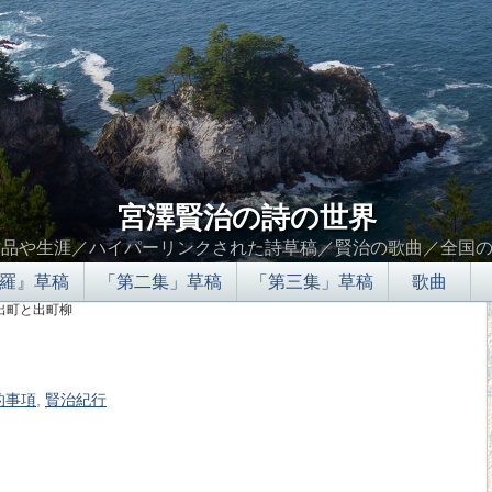
宮澤賢治の詩の世界
作品や生涯／ハイパーリンクされた詩草稿／賢治の歌曲／全国
羅』草稿
「第二集」草稿
「第三集」草稿
歌曲
 出町と出町柳
的事項
,
賢治紀行
∮∬
。