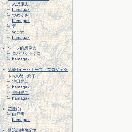
入沢康夫
hamagaki
つめくさ
hamagaki
雲
yoitige
hamagaki
ワープ的想像力
コバヤシトシコ
hamagaki
第5回イーハトーブ・プロジェク
トin京都・終了
池田光二
hamagaki
池田光二
hamagaki
花巻(2)
白戸明
hamagaki
賢治の映像記憶