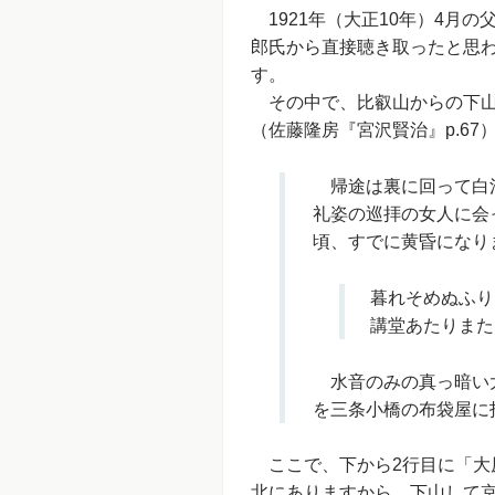
1921年（大正10年）4月
郎氏から直接聴き取ったと思
す。
その中で、比叡山からの下山
（佐藤隆房『宮沢賢治』p.67
帰途は裏に回って白河
礼姿の巡拝の女人に会
頃、すでに黄昏になり
暮れそめぬふり
講堂あたりまた
水音のみの真っ暗い大
を三条小橋の布袋屋に
ここで、下から2行目に「大
北にありますから、下山して